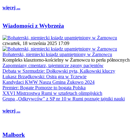
więcej ...
Wiadomości z Wybrzeża
czwartek, 18 września 2025 17:09
Bohaterski, niemiecki ksiądz upamiętniony w Żarnowcu
Kompleks klasztorno-kościelny w Żarnowcu to perła północnych
Zapomniany cmentarz, tajemnicze zgony pacjentów
Debata w Szemudzie: Dołkowski pyta, Kalkowski kluczy
Łukasz Brządkowski: Ostra gra w Tczewie
Kandydaci KWW Nasza Gmina Żukowo 2024
Premier: Bogate Pomorze to bogata Polska
XXVI Mistrzostwa Rumi w sztafetach olimpijskich
Grupa „Odkrywców” z SP nr 10 w Rumi poznaje tajniki nauki
więcej ...
Malbork