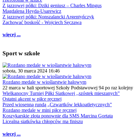
Z jazzowej półki: Dziki geniusz – Charles Mingus
Magdalena Heyda-Usarewicz
Z jazzowej półki: Nonszalancki Argentyńczyk
Zachować boskość - Wojciech Sęczawa
więcej ...
Sport w szkole
sobota, 30 marca 2024 16:46
Rozdano medale w wioślarstwie halowym
22 marca w hali sportowej Szkoły Podstawowej 94 po raz kolejny
Wielkanocny Turniej Piłki Siatkowej ,,szóstek mieszanych”
Ostatni akcent w piłce ręcznej
Przed wiosenną rundą „Czwartków lekkoatletycznych”
Rozdano medale w mini piłce ręcznej
Koszykarskie złota ponownie dla SMS Marcina Gortata
Licealna siatkówka chłopców ma finiszu
więcej ...