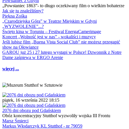
Powstaniec z Gdyni
„Powstaniec 1863”- to długo oczekiwany film o wielkim bohaterze
Jak się tu znaleźliśmy?
Piękna Zośka
„Czarodziejska Góra” w Teatrze Miejskim w Gdyni
„WYZWOLENIE”...?
Święto kina w Toruniu – Festiwal EnergaCamerimage
Koncert „Wolność jest w nas” - wokaliści i muzycy
Jeśli lubisz film „Buena Vista Social Club” nie możesz przegapić
show na Ołowiance
GAROU już 25 i 27 lutego wystąpi w Polsce! Dzwonnik z Notre
Dame zaśpiewa w ERGO Arenie
więcej ...
piątek, 16 września 2022 18:15
2076 dni obozu pod Gdańskiem
Obóz koncentracyjny Stutthof wyzwoliły wojska III Frontu
Marsz Śmierci
Markus Włodarczyk KL Stutthof - nr 79059