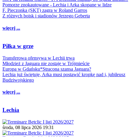
Pomorze znokautowane - Lechia i Arka skopane w lidze
F. Pieczonka (SKT) zagra w Roland Garros
Z różnych boisk i stadionów Jerzego Geberta
więcej ...
Piłka w grze
Transferowa ofensywa w Lechii trwa
Młodzież z Jaguara nie zostaje w Trójmieście
Europa w Gdańsku*Stracona szansa Jaguara?
Lechia już świętuje, Arka musi postawić kropkę nad i, jubileusz
Budziwojskiego
więcej ...
Lechia
środa, 08 lipca 2026 19:31