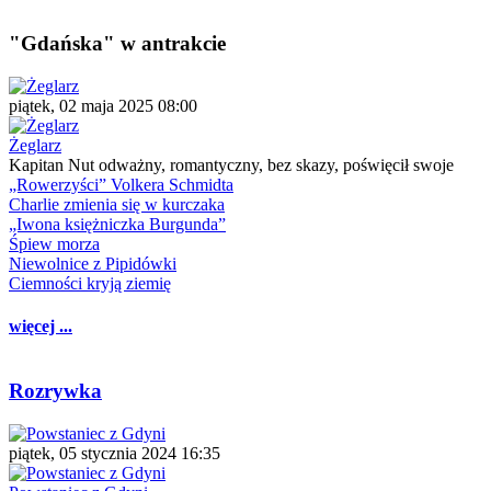
"Gdańska" w antrakcie
piątek, 02 maja 2025 08:00
Żeglarz
Kapitan Nut odważny, romantyczny, bez skazy, poświęcił swoje
„Rowerzyści” Volkera Schmidta
Charlie zmienia się w kurczaka
„Iwona księżniczka Burgunda”
Śpiew morza
Niewolnice z Pipidówki
Ciemności kryją ziemię
więcej ...
Rozrywka
piątek, 05 stycznia 2024 16:35