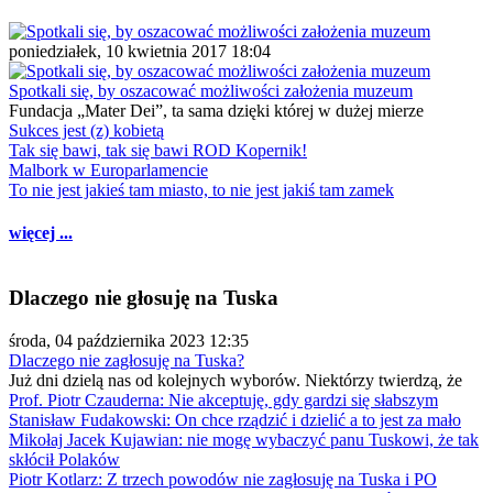
poniedziałek, 10 kwietnia 2017 18:04
Spotkali się, by oszacować możliwości założenia muzeum
Fundacja „Mater Dei”, ta sama dzięki której w dużej mierze
Sukces jest (z) kobietą
Tak się bawi, tak się bawi ROD Kopernik!
Malbork w Europarlamencie
To nie jest jakieś tam miasto, to nie jest jakiś tam zamek
więcej ...
Dlaczego nie głosuję na Tuska
środa, 04 października 2023 12:35
Dlaczego nie zagłosuję na Tuska?
Już dni dzielą nas od kolejnych wyborów. Niektórzy twierdzą, że
Prof. Piotr Czauderna: Nie akceptuję, gdy gardzi się słabszym
Stanisław Fudakowski: On chce rządzić i dzielić a to jest za mało
Mikołaj Jacek Kujawian: nie mogę wybaczyć panu Tuskowi, że tak
skłócił Polaków
Piotr Kotlarz: Z trzech powodów nie zagłosuję na Tuska i PO