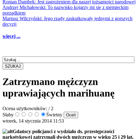
Roman Dambek: Jest zagrożeniem dla naszej tożsamości narodowej
Andrzej Michałowski: To nazwisko kojarzy mi się z niemieckim
porządkiem
Mariusz Wilczyński: Jego rządy zaskutkowały jednymi z gorszych
decyzji
więcej ...
SZUKAJ
Zatrzymano mężczyzn
uprawiających marihuanę
Ocena użytkowników:
/ 2
Słaby
Świetny
wtorek, 14 stycznia 2014 11:53
Gdańscy policjanci z wydziału ds. przestępczości
narkotykowej zatrzymali dwóch mężczyzn w wieku 25 i 29 lat,