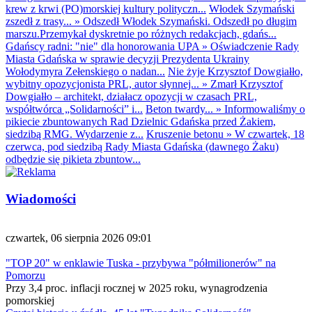
krew z krwi (PO)morskiej kultury polityczn...
Włodek Szymański
zszedł z trasy...
»
Odszedł Włodek Szymański. Odszedł po długim
marszu.Przemykał dyskretnie po różnych redakcjach, gdańs...
Gdańscy radni: "nie" dla honorowania UPA
»
Oświadczenie Rady
Miasta Gdańska w sprawie decyzji Prezydenta Ukrainy
Wołodymyra Zełenskiego o nadan...
Nie żyje Krzysztof Dowgiałło,
wybitny opozycjonista PRL, autor słynnej...
»
Zmarł Krzysztof
Dowgiałło – architekt, działacz opozycji w czasach PRL,
współtwórca „Solidarności” i...
Beton twardy...
»
Informowaliśmy o
pikiecie zbuntowanych Rad Dzielnic Gdańska przed Żakiem,
siedzibą RMG. Wydarzenie z...
Kruszenie betonu
»
W czwartek, 18
czerwca, pod siedzibą Rady Miasta Gdańska (dawnego Żaku)
odbędzie się pikieta zbuntow...
Wiadomości
czwartek, 06 sierpnia 2026 09:01
"TOP 20" w enklawie Tuska - przybywa "półmilionerów" na
Pomorzu
Przy 3,4 proc. inflacji rocznej w 2025 roku, wynagrodzenia
pomorskiej