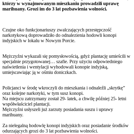
którzy w wynajmowanym mieszkaniu prowadzili uprawę
marihuany. Grozi im do 3 lat pozbawienia wolności.
Czujne oko funkcjonariuszy zwalczających przestępczość
narkotykową doprowadziło do odnalezienia hodowli konopi
indyjskich w lokalu w Nowym Porcie.
Mężczyźni wykazali się pomysłowością, gdyż plantację umieścili w
specjalnie przygotowanej… szafie. Przy użyciu odpowiedniego
naświetlenia i wentylacji wyhodowali konopie indyjską,
umiejscawiając ją w ośmiu doniczkach.
Policjanci w środę wkroczyli do mieszkania i odnaleźli „skrytkę”
oraz kolejne narkotyki, w tym susz konopi.
Na miejscu zatrzymany został 29- latek, a chwilę później 25- letni
współwłaściciel plantacji.
Mężczyźni usłyszeli już zarzuty posiadania suszu i uprawy
marihuany.
Za nielegalną hodowlę konopi indyjskich oraz posiadanie środków
odurzających grozi do 3 lat pozbawienia wolności.