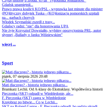
Czytaj historię u źródła. 45 lat "Tygodnika Solidarność"
Gdańsk upamiętnił...
Prawo prawa koalicji KO/PSL - wyprawka last minute dla minister
(PO)lityczny dobytek Tuska - (KO)lonizacja pomorskich szpitali
na... garbach chorych
Włodek Szymański zszedł z trasy...
Gdańscy radni: "nie" dla honorowania UPA
Nie żyje Krzysztof Dowgiałło, wybitny opozycjonista PRL, autor
słynnej „Ballady o Janku Wiśniewskim”
więcej ...
Sport
piątek, 07 sierpnia 2026 20:48
Mati dlaczego? - historia jednego piłkarza...
Bramkarz Lechii. Od A-klasy do Ekstraklasy. Współtwórca historii
Pieczonka (SKT) odpadł w Wimbledonie, ale...
F. Pieczonka (SKT) zagra w Wimbledonie
Krajobraz po bitwie... Co w Lechii...
SKT na Roland Garros - F. Pieczonka odpadł, bo sędzia ukradł...