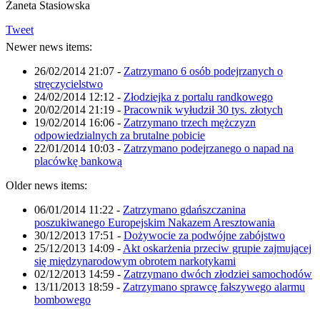
Żaneta Stasiowska
Tweet
Newer news items:
26/02/2014 21:07
-
Zatrzymano 6 osób podejrzanych o
stręczycielstwo
24/02/2014 12:12
-
Złodziejka z portalu randkowego
20/02/2014 21:19
-
Pracownik wyłudził 30 tys. złotych
19/02/2014 16:06
-
Zatrzymano trzech mężczyzn
odpowiedzialnych za brutalne pobicie
22/01/2014 10:03
-
Zatrzymano podejrzanego o napad na
placówkę bankową
Older news items:
06/01/2014 11:22
-
Zatrzymano gdańszczanina
poszukiwanego Europejskim Nakazem Aresztowania
30/12/2013 17:51
-
Dożywocie za podwójne zabójstwo
25/12/2013 14:09
-
Akt oskarżenia przeciw grupie zajmującej
się międzynarodowym obrotem narkotykami
02/12/2013 14:59
-
Zatrzymano dwóch złodziei samochodów
13/11/2013 18:59
-
Zatrzymano sprawcę fałszywego alarmu
bombowego