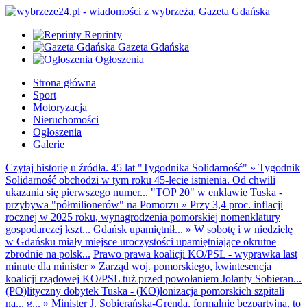
Reprinty
Gazeta Gdańska
Ogłoszenia
Strona główna
Sport
Motoryzacja
Nieruchomości
Ogłoszenia
Galerie
Czytaj historię u źródła. 45 lat "Tygodnika Solidarność"
»
Tygodnik
Solidarność obchodzi w tym roku 45-lecie istnienia. Od chwili
ukazania się pierwszego numer...
"TOP 20" w enklawie Tuska -
przybywa "półmilionerów" na Pomorzu
»
Przy 3,4 proc. inflacji
rocznej w 2025 roku, wynagrodzenia pomorskiej nomenklatury
gospodarczej kszt...
Gdańsk upamiętnił...
»
W sobotę i w niedzielę
w Gdańsku miały miejsce uroczystości upamiętniające okrutne
zbrodnie na polsk...
Prawo prawa koalicji KO/PSL - wyprawka last
minute dla minister
»
Zarząd woj. pomorskiego, kwintesencja
koalicji rządowej KO/PSL tuż przed powołaniem Jolanty Sobieran...
(PO)lityczny dobytek Tuska - (KO)lonizacja pomorskich szpitali
na... g...
»
Minister J. Sobierańska-Grenda, formalnie bezpartyjna, to