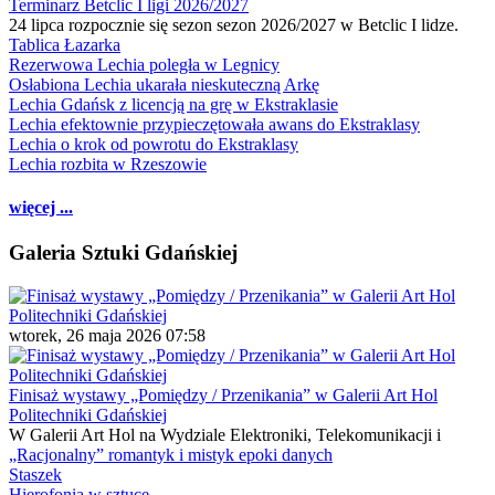
Terminarz Betclic I ligi 2026/2027
24 lipca rozpocznie się sezon sezon 2026/2027 w Betclic I lidze.
Tablica Łazarka
Rezerwowa Lechia poległa w Legnicy
Osłabiona Lechia ukarała nieskuteczną Arkę
Lechia Gdańsk z licencją na grę w Ekstraklasie
Lechia efektownie przypieczętowała awans do Ekstraklasy
Lechia o krok od powrotu do Ekstraklasy
Lechia rozbita w Rzeszowie
więcej ...
Galeria Sztuki Gdańskiej
wtorek, 26 maja 2026 07:58
Finisaż wystawy „Pomiędzy / Przenikania” w Galerii Art Hol
Politechniki Gdańskiej
W Galerii Art Hol na Wydziale Elektroniki, Telekomunikacji i
„Racjonalny” romantyk i mistyk epoki danych
Staszek
Hierofonia w sztuce