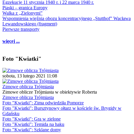
Egzekucje 11 stycznia 1940 r. i 22 marca 1940 r.
Piaski – granica Europy
Walka z „Zielonymi”
Wspomnienia więźnia obozu koncentracyjnego „Stutthof” Wacława
Lewandowskiego (fragment)
Pierwsze transporty
więcej ...
Foto "Kwiatki"
sobota, 13 lutego 2021 11:08
Zimowe oblicza Trójmiasta
Zimowe oblicze Trójmiasta w obiektywie Roberta
Zimowe oblicza Trójmiasta
Foto "Kwiatki": Zima odwiedziła Pomorze
Foto "Kwiatki": Bursztynowy ołtarz w kościele św. Brygidy w
Gdańsku
Foto "Kwiatki": Gra w zielone
Foto "Kwiatki": Temida na haku
Foto "Kwiatki": Szklane domy