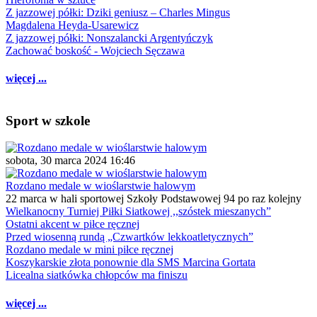
Z jazzowej półki: Dziki geniusz – Charles Mingus
Magdalena Heyda-Usarewicz
Z jazzowej półki: Nonszalancki Argentyńczyk
Zachować boskość - Wojciech Sęczawa
więcej ...
Sport w szkole
sobota, 30 marca 2024 16:46
Rozdano medale w wioślarstwie halowym
22 marca w hali sportowej Szkoły Podstawowej 94 po raz kolejny
Wielkanocny Turniej Piłki Siatkowej ,,szóstek mieszanych”
Ostatni akcent w piłce ręcznej
Przed wiosenną rundą „Czwartków lekkoatletycznych”
Rozdano medale w mini piłce ręcznej
Koszykarskie złota ponownie dla SMS Marcina Gortata
Licealna siatkówka chłopców ma finiszu
więcej ...