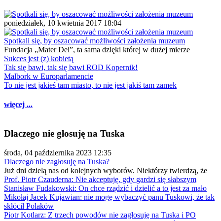
poniedziałek, 10 kwietnia 2017 18:04
Spotkali się, by oszacować możliwości założenia muzeum
Fundacja „Mater Dei”, ta sama dzięki której w dużej mierze
Sukces jest (z) kobietą
Tak się bawi, tak się bawi ROD Kopernik!
Malbork w Europarlamencie
To nie jest jakieś tam miasto, to nie jest jakiś tam zamek
więcej ...
Dlaczego nie głosuję na Tuska
środa, 04 października 2023 12:35
Dlaczego nie zagłosuję na Tuska?
Już dni dzielą nas od kolejnych wyborów. Niektórzy twierdzą, że
Prof. Piotr Czauderna: Nie akceptuję, gdy gardzi się słabszym
Stanisław Fudakowski: On chce rządzić i dzielić a to jest za mało
Mikołaj Jacek Kujawian: nie mogę wybaczyć panu Tuskowi, że tak
skłócił Polaków
Piotr Kotlarz: Z trzech powodów nie zagłosuję na Tuska i PO