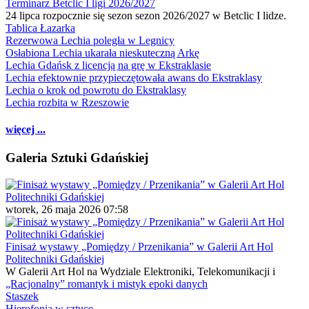
Terminarz Betclic I ligi 2026/2027
24 lipca rozpocznie się sezon sezon 2026/2027 w Betclic I lidze.
Tablica Łazarka
Rezerwowa Lechia poległa w Legnicy
Osłabiona Lechia ukarała nieskuteczną Arkę
Lechia Gdańsk z licencją na grę w Ekstraklasie
Lechia efektownie przypieczętowała awans do Ekstraklasy
Lechia o krok od powrotu do Ekstraklasy
Lechia rozbita w Rzeszowie
więcej ...
Galeria Sztuki Gdańskiej
wtorek, 26 maja 2026 07:58
Finisaż wystawy „Pomiędzy / Przenikania” w Galerii Art Hol
Politechniki Gdańskiej
W Galerii Art Hol na Wydziale Elektroniki, Telekomunikacji i
„Racjonalny” romantyk i mistyk epoki danych
Staszek
Hierofonia w sztuce