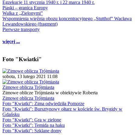
Egzekucje 11 stycznia 1940 r. i 22 marca 1940 r.
Piaski – granica Europy
Walka z „Zielonymi”
Wspomnienia więźnia obozu koncentracyjnego „Stutthof” Wacława
Lewandowskiego (fragment)
Pierwsze transporty
więcej ...
Foto "Kwiatki"
sobota, 13 lutego 2021 11:08
Zimowe oblicza Trójmiasta
Zimowe oblicze Trójmiasta w obiektywie Roberta
Zimowe oblicza Trójmiasta
Foto "Kwiatki": Zima odwiedziła Pomorze
Foto "Kwiatki": Bursztynowy ołtarz w kościele św. Brygidy w
Gdańsku
Foto "Kwiatki": Gra w zielone
Foto "Kwiatki": Temida na haku
Foto "Kwiatki": Szklane domy