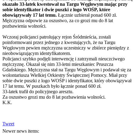
okazało 33-latek kwestował na Targu Węglowym mając przy
sobie identyfikator i dwie puszki z logo WOŚP, które
obowiązywały 17 lat temu.
Łącznie uzbierał ponad 600 zł.
Mężczyzna odpowie za oszustwo, za co grozi mu do 8 lat
pozbawienia wolności.
Wczoraj policjanci patrolujący rejon Śródmieścia, zostali
poinformowani przez jednego z kwestujących, że na Targu
Węglowym pewien mężczyzna uczestniczy w zbiórce pieniędzy z
nieobowiązującym identyfikatorem.
Policjanci szybko podjęli interwencję i zatrzymali nieuczciwego
mężczyznę. Okazał się nim 33-letni mieszkaniec Pruszcza
Gdańskiego. Mężczyzna stał na Targu Węglowym i podawał się za
wolontariusza Wielkiej Orkiestry Świątecznej Pomocy. Miał przy
sobie dwie puszki z logo WOŚP i identyfikator, który obowiązywał
17 lat temu. W puszkach było łącznie ponad 600 zł.
33-latek trafił do policyjnego aresztu.
Za oszustwo grozi mu do 8 lat pozbawienia wolności.
K.K.
Tweet
Newer news items: