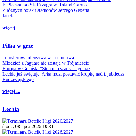
F. Pieczonka (SKT) zagra w Roland Garros
Z różnych boisk i stadionów Jerzego Geberta
Jacek...
więcej ...
Piłka w grze
Transferowa ofensywa w Lechii trwa
Młodzież z Jaguara nie zostaje w Trójmieście
Europa w Gdańsku*Stracona szansa Jaguara?
Lechia już świętuje, Arka musi postawić kropkę nad i, jubileusz
Budziwojskiego
więcej ...
Lechia
środa, 08 lipca 2026 19:31