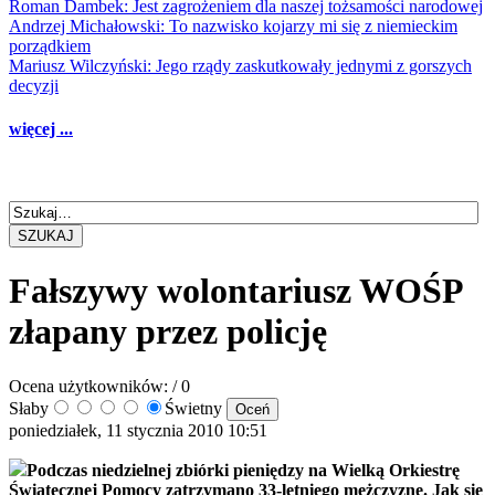
Roman Dambek: Jest zagrożeniem dla naszej tożsamości narodowej
Andrzej Michałowski: To nazwisko kojarzy mi się z niemieckim
porządkiem
Mariusz Wilczyński: Jego rządy zaskutkowały jednymi z gorszych
decyzji
więcej ...
SZUKAJ
Fałszywy wolontariusz WOŚP
złapany przez policję
Ocena użytkowników:
/ 0
Słaby
Świetny
poniedziałek, 11 stycznia 2010 10:51
Podczas niedzielnej zbiórki pieniędzy na Wielką Orkiestrę
Świątecznej Pomocy zatrzymano 33-letniego mężczyznę. Jak się