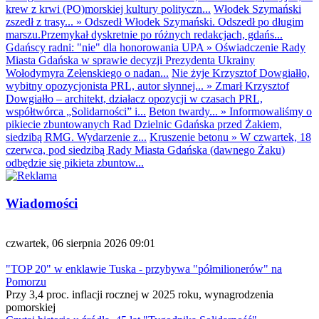
krew z krwi (PO)morskiej kultury polityczn...
Włodek Szymański
zszedł z trasy...
»
Odszedł Włodek Szymański. Odszedł po długim
marszu.Przemykał dyskretnie po różnych redakcjach, gdańs...
Gdańscy radni: "nie" dla honorowania UPA
»
Oświadczenie Rady
Miasta Gdańska w sprawie decyzji Prezydenta Ukrainy
Wołodymyra Zełenskiego o nadan...
Nie żyje Krzysztof Dowgiałło,
wybitny opozycjonista PRL, autor słynnej...
»
Zmarł Krzysztof
Dowgiałło – architekt, działacz opozycji w czasach PRL,
współtwórca „Solidarności” i...
Beton twardy...
»
Informowaliśmy o
pikiecie zbuntowanych Rad Dzielnic Gdańska przed Żakiem,
siedzibą RMG. Wydarzenie z...
Kruszenie betonu
»
W czwartek, 18
czerwca, pod siedzibą Rady Miasta Gdańska (dawnego Żaku)
odbędzie się pikieta zbuntow...
Wiadomości
czwartek, 06 sierpnia 2026 09:01
"TOP 20" w enklawie Tuska - przybywa "półmilionerów" na
Pomorzu
Przy 3,4 proc. inflacji rocznej w 2025 roku, wynagrodzenia
pomorskiej