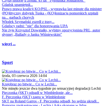
Czytaj historię u źródła. 45 lat "Tygodnika Solidarność"
Gdańsk upamiętnił...
Prawo prawa koalicji KO/PSL - wyprawka last minute dla minister
(PO)lityczny dobytek Tuska - (KO)lonizacja pomorskich szpitali
na... garbach chorych
Włodek Szymański zszedł z trasy...
Gdańscy radni: "nie" dla honorowania UPA
Nie żyje Krzysztof Dowgiałło, wybitny opozycjonista PRL, autor
słynnej „Ballady o Janku Wiśniewskim”
więcej ...
Sport
środa, 03 czerwca 2026 14:04
Krajobraz po bitwie... Co w Lechii...
Nie minęło jeszcze dwa tygodnie po sensacyjnej degradacji Lechii
Pieczonka (SKT) odpadł w Wimbledonie, ale...
F. Pieczonka (SKT) zagra w Wimbledonie
SKT na Roland Garros - F. Pieczonka odpadł, bo sędzia ukradł...
Pomorze znokautowane - Lechia i Arka skopane w lidze