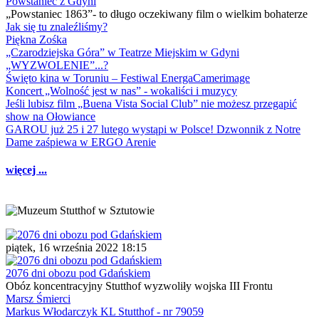
Powstaniec z Gdyni
„Powstaniec 1863”- to długo oczekiwany film o wielkim bohaterze
Jak się tu znaleźliśmy?
Piękna Zośka
„Czarodziejska Góra” w Teatrze Miejskim w Gdyni
„WYZWOLENIE”...?
Święto kina w Toruniu – Festiwal EnergaCamerimage
Koncert „Wolność jest w nas” - wokaliści i muzycy
Jeśli lubisz film „Buena Vista Social Club” nie możesz przegapić
show na Ołowiance
GAROU już 25 i 27 lutego wystąpi w Polsce! Dzwonnik z Notre
Dame zaśpiewa w ERGO Arenie
więcej ...
piątek, 16 września 2022 18:15
2076 dni obozu pod Gdańskiem
Obóz koncentracyjny Stutthof wyzwoliły wojska III Frontu
Marsz Śmierci
Markus Włodarczyk KL Stutthof - nr 79059