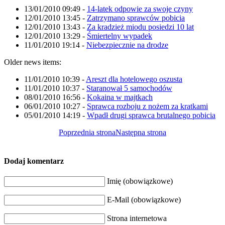
13/01/2010 09:49
-
14-latek odpowie za swoje czyny
12/01/2010 13:45
-
Zatrzymano sprawców pobicia
12/01/2010 13:43
-
Za kradzież miodu posiedzi 10 lat
12/01/2010 13:29
-
Śmiertelny wypadek
11/01/2010 19:14
-
Niebezpiecznie na drodze
Older news items:
11/01/2010 10:39
-
Areszt dla hotelowego oszusta
11/01/2010 10:37
-
Staranował 5 samochodów
08/01/2010 16:56
-
Kokaina w majtkach
06/01/2010 10:27
-
Sprawca rozboju z nożem za kratkami
05/01/2010 14:19
-
Wpadł drugi sprawca brutalnego pobicia
Poprzednia strona
Następna strona
Dodaj komentarz
Imię (obowiązkowe)
E-Mail (obowiązkowe)
Strona internetowa