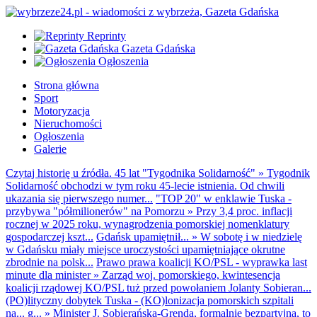
Reprinty
Gazeta Gdańska
Ogłoszenia
Strona główna
Sport
Motoryzacja
Nieruchomości
Ogłoszenia
Galerie
Czytaj historię u źródła. 45 lat "Tygodnika Solidarność"
»
Tygodnik
Solidarność obchodzi w tym roku 45-lecie istnienia. Od chwili
ukazania się pierwszego numer...
"TOP 20" w enklawie Tuska -
przybywa "półmilionerów" na Pomorzu
»
Przy 3,4 proc. inflacji
rocznej w 2025 roku, wynagrodzenia pomorskiej nomenklatury
gospodarczej kszt...
Gdańsk upamiętnił...
»
W sobotę i w niedzielę
w Gdańsku miały miejsce uroczystości upamiętniające okrutne
zbrodnie na polsk...
Prawo prawa koalicji KO/PSL - wyprawka last
minute dla minister
»
Zarząd woj. pomorskiego, kwintesencja
koalicji rządowej KO/PSL tuż przed powołaniem Jolanty Sobieran...
(PO)lityczny dobytek Tuska - (KO)lonizacja pomorskich szpitali
na... g...
»
Minister J. Sobierańska-Grenda, formalnie bezpartyjna, to