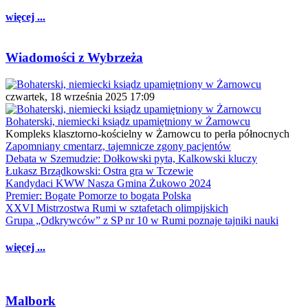
więcej ...
Wiadomości z Wybrzeża
czwartek, 18 września 2025 17:09
Bohaterski, niemiecki ksiądz upamiętniony w Żarnowcu
Kompleks klasztorno-kościelny w Żarnowcu to perła północnych
Zapomniany cmentarz, tajemnicze zgony pacjentów
Debata w Szemudzie: Dołkowski pyta, Kalkowski kluczy
Łukasz Brządkowski: Ostra gra w Tczewie
Kandydaci KWW Nasza Gmina Żukowo 2024
Premier: Bogate Pomorze to bogata Polska
XXVI Mistrzostwa Rumi w sztafetach olimpijskich
Grupa „Odkrywców” z SP nr 10 w Rumi poznaje tajniki nauki
więcej ...
Malbork