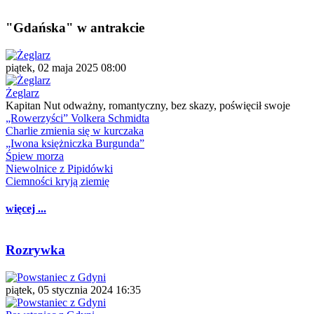
"Gdańska" w antrakcie
piątek, 02 maja 2025 08:00
Żeglarz
Kapitan Nut odważny, romantyczny, bez skazy, poświęcił swoje
„Rowerzyści” Volkera Schmidta
Charlie zmienia się w kurczaka
„Iwona księżniczka Burgunda”
Śpiew morza
Niewolnice z Pipidówki
Ciemności kryją ziemię
więcej ...
Rozrywka
piątek, 05 stycznia 2024 16:35