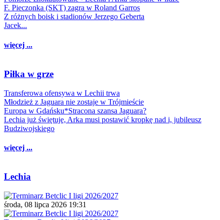
F. Pieczonka (SKT) zagra w Roland Garros
Z różnych boisk i stadionów Jerzego Geberta
Jacek...
więcej ...
Piłka w grze
Transferowa ofensywa w Lechii trwa
Młodzież z Jaguara nie zostaje w Trójmieście
Europa w Gdańsku*Stracona szansa Jaguara?
Lechia już świętuje, Arka musi postawić kropkę nad i, jubileusz
Budziwojskiego
więcej ...
Lechia
środa, 08 lipca 2026 19:31