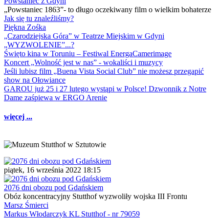
Powstaniec z Gdyni
„Powstaniec 1863”- to długo oczekiwany film o wielkim bohaterze
Jak się tu znaleźliśmy?
Piękna Zośka
„Czarodziejska Góra” w Teatrze Miejskim w Gdyni
„WYZWOLENIE”...?
Święto kina w Toruniu – Festiwal EnergaCamerimage
Koncert „Wolność jest w nas” - wokaliści i muzycy
Jeśli lubisz film „Buena Vista Social Club” nie możesz przegapić
show na Ołowiance
GAROU już 25 i 27 lutego wystąpi w Polsce! Dzwonnik z Notre
Dame zaśpiewa w ERGO Arenie
więcej ...
piątek, 16 września 2022 18:15
2076 dni obozu pod Gdańskiem
Obóz koncentracyjny Stutthof wyzwoliły wojska III Frontu
Marsz Śmierci
Markus Włodarczyk KL Stutthof - nr 79059