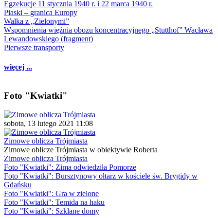
Egzekucje 11 stycznia 1940 r. i 22 marca 1940 r.
Piaski – granica Europy
Walka z „Zielonymi”
Wspomnienia więźnia obozu koncentracyjnego „Stutthof” Wacława
Lewandowskiego (fragment)
Pierwsze transporty
więcej ...
Foto "Kwiatki"
sobota, 13 lutego 2021 11:08
Zimowe oblicza Trójmiasta
Zimowe oblicze Trójmiasta w obiektywie Roberta
Zimowe oblicza Trójmiasta
Foto "Kwiatki": Zima odwiedziła Pomorze
Foto "Kwiatki": Bursztynowy ołtarz w kościele św. Brygidy w
Gdańsku
Foto "Kwiatki": Gra w zielone
Foto "Kwiatki": Temida na haku
Foto "Kwiatki": Szklane domy