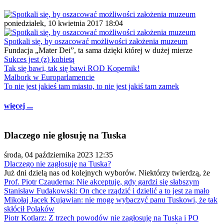
poniedziałek, 10 kwietnia 2017 18:04
Spotkali się, by oszacować możliwości założenia muzeum
Fundacja „Mater Dei”, ta sama dzięki której w dużej mierze
Sukces jest (z) kobietą
Tak się bawi, tak się bawi ROD Kopernik!
Malbork w Europarlamencie
To nie jest jakieś tam miasto, to nie jest jakiś tam zamek
więcej ...
Dlaczego nie głosuję na Tuska
środa, 04 października 2023 12:35
Dlaczego nie zagłosuję na Tuska?
Już dni dzielą nas od kolejnych wyborów. Niektórzy twierdzą, że
Prof. Piotr Czauderna: Nie akceptuję, gdy gardzi się słabszym
Stanisław Fudakowski: On chce rządzić i dzielić a to jest za mało
Mikołaj Jacek Kujawian: nie mogę wybaczyć panu Tuskowi, że tak
skłócił Polaków
Piotr Kotlarz: Z trzech powodów nie zagłosuję na Tuska i PO