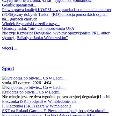
Czytaj historię u źródła. 45 lat "Tygodnika Solidarność"
Gdańsk upamiętnił...
Prawo prawa koalicji KO/PSL - wyprawka last minute dla minister
(PO)lityczny dobytek Tuska - (KO)lonizacja pomorskich szpitali
na... garbach chorych
Włodek Szymański zszedł z trasy...
Gdańscy radni: "nie" dla honorowania UPA
Nie żyje Krzysztof Dowgiałło, wybitny opozycjonista PRL, autor
słynnej „Ballady o Janku Wiśniewskim”
więcej ...
Sport
środa, 03 czerwca 2026 14:04
Krajobraz po bitwie... Co w Lechii...
Nie minęło jeszcze dwa tygodnie po sensacyjnej degradacji Lechii
Pieczonka (SKT) odpadł w Wimbledonie, ale...
F. Pieczonka (SKT) zagra w Wimbledonie
SKT na Roland Garros - F. Pieczonka odpadł, bo sędzia ukradł...
Pomorze znokautowane - Lechia i Arka skopane w lidze