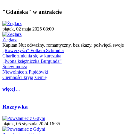
"Gdańska" w antrakcie
piątek, 02 maja 2025 08:00
Żeglarz
Kapitan Nut odważny, romantyczny, bez skazy, poświęcił swoje
„Rowerzyści” Volkera Schmidta
Charlie zmienia się w kurczaka
„Iwona księżniczka Burgunda”
Śpiew morza
Niewolnice z Pipidówki
Ciemności kryją ziemię
więcej ...
Rozrywka
piątek, 05 stycznia 2024 16:35