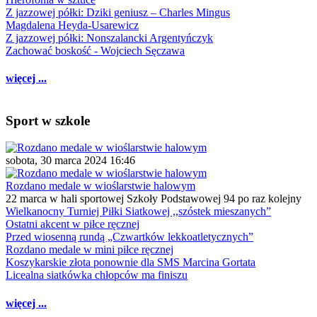
Z jazzowej półki: Dziki geniusz – Charles Mingus
Magdalena Heyda-Usarewicz
Z jazzowej półki: Nonszalancki Argentyńczyk
Zachować boskość - Wojciech Sęczawa
więcej ...
Sport w szkole
sobota, 30 marca 2024 16:46
Rozdano medale w wioślarstwie halowym
22 marca w hali sportowej Szkoły Podstawowej 94 po raz kolejny
Wielkanocny Turniej Piłki Siatkowej ,,szóstek mieszanych”
Ostatni akcent w piłce ręcznej
Przed wiosenną rundą „Czwartków lekkoatletycznych”
Rozdano medale w mini piłce ręcznej
Koszykarskie złota ponownie dla SMS Marcina Gortata
Licealna siatkówka chłopców ma finiszu
więcej ...