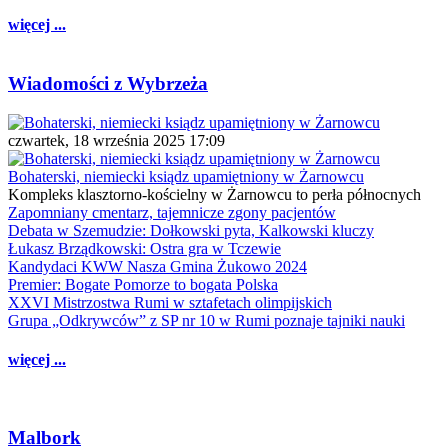
więcej ...
Wiadomości z Wybrzeża
czwartek, 18 września 2025 17:09
Bohaterski, niemiecki ksiądz upamiętniony w Żarnowcu
Kompleks klasztorno-kościelny w Żarnowcu to perła północnych
Zapomniany cmentarz, tajemnicze zgony pacjentów
Debata w Szemudzie: Dołkowski pyta, Kalkowski kluczy
Łukasz Brządkowski: Ostra gra w Tczewie
Kandydaci KWW Nasza Gmina Żukowo 2024
Premier: Bogate Pomorze to bogata Polska
XXVI Mistrzostwa Rumi w sztafetach olimpijskich
Grupa „Odkrywców” z SP nr 10 w Rumi poznaje tajniki nauki
więcej ...
Malbork