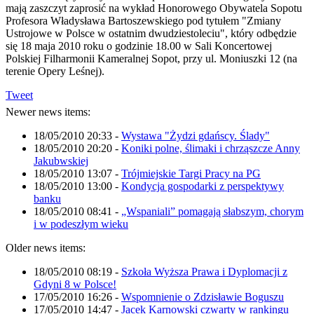
mają zaszczyt zaprosić na wykład Honorowego Obywatela Sopotu
Profesora Władysława Bartoszewskiego pod tytułem "Zmiany
Ustrojowe w Polsce w ostatnim dwudziestoleciu", który odbędzie
się 18 maja 2010 roku o godzinie 18.00 w Sali Koncertowej
Polskiej Filharmonii Kameralnej Sopot, przy ul. Moniuszki 12 (na
terenie Opery Leśnej).
Tweet
Newer news items:
18/05/2010 20:33
-
Wystawa "Żydzi gdańscy. Ślady"
18/05/2010 20:20
-
Koniki polne, ślimaki i chrząszcze Anny
Jakubwskiej
18/05/2010 13:07
-
Trójmiejskie Targi Pracy na PG
18/05/2010 13:00
-
Kondycja gospodarki z perspektywy
banku
18/05/2010 08:41
-
„Wspaniali” pomagają słabszym, chorym
i w podeszłym wieku
Older news items:
18/05/2010 08:19
-
Szkoła Wyższa Prawa i Dyplomacji z
Gdyni 8 w Polsce!
17/05/2010 16:26
-
Wspomnienie o Zdzisławie Boguszu
17/05/2010 14:47
-
Jacek Karnowski czwarty w rankingu