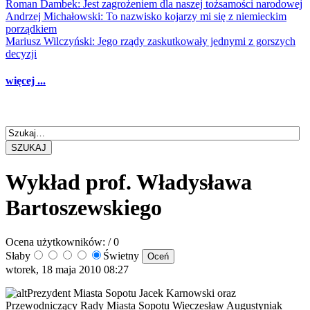
Roman Dambek: Jest zagrożeniem dla naszej tożsamości narodowej
Andrzej Michałowski: To nazwisko kojarzy mi się z niemieckim
porządkiem
Mariusz Wilczyński: Jego rządy zaskutkowały jednymi z gorszych
decyzji
więcej ...
SZUKAJ
Wykład prof. Władysława
Bartoszewskiego
Ocena użytkowników:
/ 0
Słaby
Świetny
wtorek, 18 maja 2010 08:27
Prezydent Miasta Sopotu Jacek Karnowski oraz
Przewodniczący Rady Miasta Sopotu Wieczesław Augustyniak