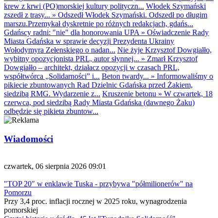
krew z krwi (PO)morskiej kultury polityczn...
Włodek Szymański
zszedł z trasy...
»
Odszedł Włodek Szymański. Odszedł po długim
marszu.Przemykał dyskretnie po różnych redakcjach, gdańs...
Gdańscy radni: "nie" dla honorowania UPA
»
Oświadczenie Rady
Miasta Gdańska w sprawie decyzji Prezydenta Ukrainy
Wołodymyra Zełenskiego o nadan...
Nie żyje Krzysztof Dowgiałło,
wybitny opozycjonista PRL, autor słynnej...
»
Zmarł Krzysztof
Dowgiałło – architekt, działacz opozycji w czasach PRL,
współtwórca „Solidarności” i...
Beton twardy...
»
Informowaliśmy o
pikiecie zbuntowanych Rad Dzielnic Gdańska przed Żakiem,
siedzibą RMG. Wydarzenie z...
Kruszenie betonu
»
W czwartek, 18
czerwca, pod siedzibą Rady Miasta Gdańska (dawnego Żaku)
odbędzie się pikieta zbuntow...
Wiadomości
czwartek, 06 sierpnia 2026 09:01
"TOP 20" w enklawie Tuska - przybywa "półmilionerów" na
Pomorzu
Przy 3,4 proc. inflacji rocznej w 2025 roku, wynagrodzenia
pomorskiej