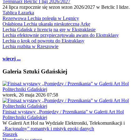
Terminarz Betclic I ligi 2026/2027
24 lipca rozpocznie się sezon sezon 2026/2027 w Betclic I lidze.
Tablica Łazarka
Rezerwowa Lechia poległa w Legnicy
Osłabiona Lechia ukarała nieskuteczną Arkę
Lechia Gdańsk z licencją na grę w Ekstraklasie
Lechia efektownie przypieczętowała awans do Ekstraklasy
Lechia o krok od powrotu do Ekstraklasy
Lechia rozbita w Rzeszowie
więcej ...
Galeria Sztuki Gdańskiej
wtorek, 26 maja 2026 07:58
Finisaż wystawy „Pomiędzy / Przenikania” w Galerii Art Hol
Politechniki Gdańskiej
W Galerii Art Hol na Wydziale Elektroniki, Telekomunikacji i
„Racjonalny” romantyk i mistyk epoki danych
Staszek
Hierofonia w sztuce