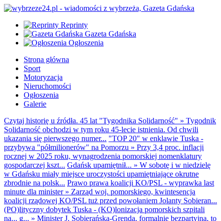
Reprinty
Gazeta Gdańska
Ogłoszenia
Strona główna
Sport
Motoryzacja
Nieruchomości
Ogłoszenia
Galerie
Czytaj historię u źródła. 45 lat "Tygodnika Solidarność"
»
Tygodnik
Solidarność obchodzi w tym roku 45-lecie istnienia. Od chwili
ukazania się pierwszego numer...
"TOP 20" w enklawie Tuska -
przybywa "półmilionerów" na Pomorzu
»
Przy 3,4 proc. inflacji
rocznej w 2025 roku, wynagrodzenia pomorskiej nomenklatury
gospodarczej kszt...
Gdańsk upamiętnił...
»
W sobotę i w niedzielę
w Gdańsku miały miejsce uroczystości upamiętniające okrutne
zbrodnie na polsk...
Prawo prawa koalicji KO/PSL - wyprawka last
minute dla minister
»
Zarząd woj. pomorskiego, kwintesencja
koalicji rządowej KO/PSL tuż przed powołaniem Jolanty Sobieran...
(PO)lityczny dobytek Tuska - (KO)lonizacja pomorskich szpitali
na... g...
»
Minister J. Sobierańska-Grenda, formalnie bezpartyjna, to