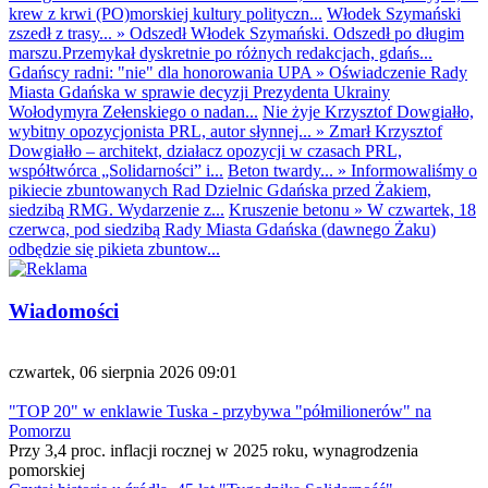
krew z krwi (PO)morskiej kultury polityczn...
Włodek Szymański
zszedł z trasy...
»
Odszedł Włodek Szymański. Odszedł po długim
marszu.Przemykał dyskretnie po różnych redakcjach, gdańs...
Gdańscy radni: "nie" dla honorowania UPA
»
Oświadczenie Rady
Miasta Gdańska w sprawie decyzji Prezydenta Ukrainy
Wołodymyra Zełenskiego o nadan...
Nie żyje Krzysztof Dowgiałło,
wybitny opozycjonista PRL, autor słynnej...
»
Zmarł Krzysztof
Dowgiałło – architekt, działacz opozycji w czasach PRL,
współtwórca „Solidarności” i...
Beton twardy...
»
Informowaliśmy o
pikiecie zbuntowanych Rad Dzielnic Gdańska przed Żakiem,
siedzibą RMG. Wydarzenie z...
Kruszenie betonu
»
W czwartek, 18
czerwca, pod siedzibą Rady Miasta Gdańska (dawnego Żaku)
odbędzie się pikieta zbuntow...
Wiadomości
czwartek, 06 sierpnia 2026 09:01
"TOP 20" w enklawie Tuska - przybywa "półmilionerów" na
Pomorzu
Przy 3,4 proc. inflacji rocznej w 2025 roku, wynagrodzenia
pomorskiej