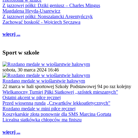
Z jazzowej półki: Dziki geniusz – Charles Mingus
Magdalena Heyda-Usarewicz
Z jazzowej półki: Nonszalancki Argentyńczyk
Zachować boskość - Wojciech Sęczawa
więcej ...
Sport w szkole
sobota, 30 marca 2024 16:46
Rozdano medale w wioślarstwie halowym
22 marca w hali sportowej Szkoły Podstawowej 94 po raz kolejny
Wielkanocny Turniej Piłki Siatkowej ,,szóstek mieszanych”
Ostatni akcent w piłce ręcznej
Przed wiosenną rundą „Czwartków lekkoatletycznych”
Rozdano medale w mini piłce ręcznej
Koszykarskie złota ponownie dla SMS Marcina Gortata
Licealna siatkówka chłopców ma finiszu
więcej ...