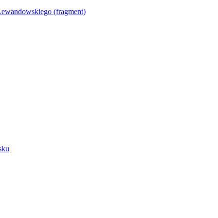
Lewandowskiego (fragment)
sku