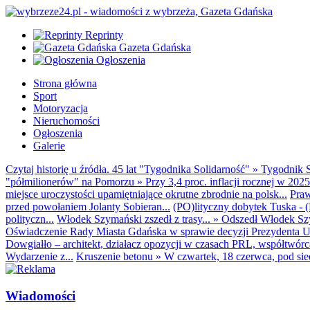
Reprinty
Gazeta Gdańska
Ogłoszenia
Strona główna
Sport
Motoryzacja
Nieruchomości
Ogłoszenia
Galerie
Czytaj historię u źródła. 45 lat "Tygodnika Solidarność"
»
Tygodnik S
"półmilionerów" na Pomorzu
»
Przy 3,4 proc. inflacji rocznej w 20
miejsce uroczystości upamiętniające okrutne zbrodnie na polsk...
Praw
przed powołaniem Jolanty Sobieran...
(PO)lityczny dobytek Tuska - (K
polityczn...
Włodek Szymański zszedł z trasy...
»
Odszedł Włodek Szy
Oświadczenie Rady Miasta Gdańska w sprawie decyzji Prezydenta U
Dowgiałło – architekt, działacz opozycji w czasach PRL, współtwórca 
Wydarzenie z...
Kruszenie betonu
»
W czwartek, 18 czerwca, pod sie
Wiadomości