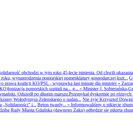
olidarność obchodzi w tym roku 45-lecie istnienia. Od chwili ukazania
25 roku, wynagrodzenia pomorskiej nomenklatury gospodarczej kszt...
G
o prawa koalicji KO/PSL - wyprawka last minute dla minister
»
Zarzą
O)lonizacja pomorskich szpitali na... g...
»
Minister J. Sobierańska-G
mański. Odszedł po długim marszu.Przemykał dyskretnie po różnych r
krainy Wołodymyra Zełenskiego o nadan...
Nie żyje Krzysztof Dowgiał
„Solidarności” i...
Beton twardy...
»
Informowaliśmy o pikiecie zbu
dzibą Rady Miasta Gdańska (dawnego Żaku) odbędzie się pikieta zbun