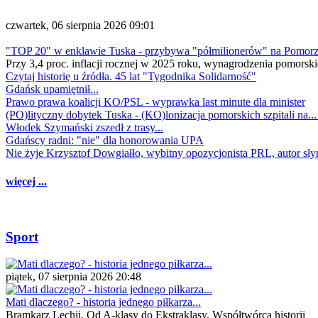
czwartek, 06 sierpnia 2026 09:01
"TOP 20" w enklawie Tuska - przybywa "półmilionerów" na Pomor
Przy 3,4 proc. inflacji rocznej w 2025 roku, wynagrodzenia pomorski
Czytaj historię u źródła. 45 lat "Tygodnika Solidarność"
Gdańsk upamiętnił...
Prawo prawa koalicji KO/PSL - wyprawka last minute dla minister
(PO)lityczny dobytek Tuska - (KO)lonizacja pomorskich szpitali na..
Włodek Szymański zszedł z trasy...
Gdańscy radni: "nie" dla honorowania UPA
Nie żyje Krzysztof Dowgiałło, wybitny opozycjonista PRL, autor sł
więcej ...
Sport
piątek, 07 sierpnia 2026 20:48
Mati dlaczego? - historia jednego piłkarza...
Bramkarz Lechii. Od A-klasy do Ekstraklasy. Współtwórca historii