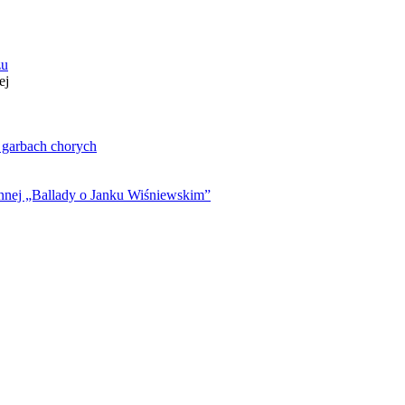
zu
ej
. garbach chorych
ynnej „Ballady o Janku Wiśniewskim”