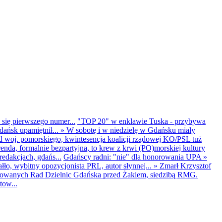
 się pierwszego numer...
"TOP 20" w enklawie Tuska - przybywa
dańsk upamiętnił...
»
W sobotę i w niedzielę w Gdańsku miały
d woj. pomorskiego, kwintesencja koalicji rządowej KO/PSL tuż
renda, formalnie bezpartyjna, to krew z krwi (PO)morskiej kultury
edakcjach, gdańs...
Gdańscy radni: "nie" dla honorowania UPA
»
ło, wybitny opozycjonista PRL, autor słynnej...
»
Zmarł Krzysztof
ntowanych Rad Dzielnic Gdańska przed Żakiem, siedzibą RMG.
tow...