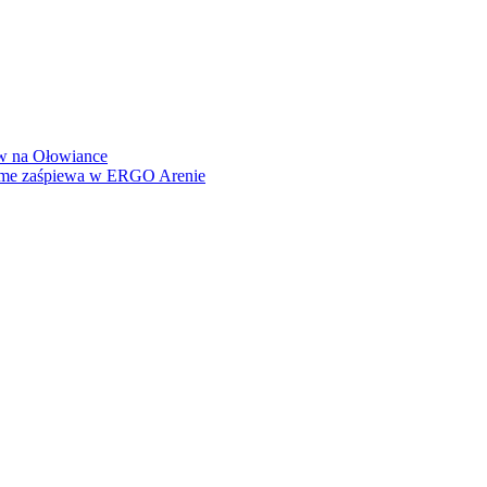
how na Ołowiance
Dame zaśpiewa w ERGO Arenie