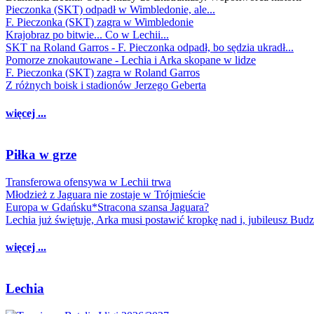
Pieczonka (SKT) odpadł w Wimbledonie, ale...
F. Pieczonka (SKT) zagra w Wimbledonie
Krajobraz po bitwie... Co w Lechii...
SKT na Roland Garros - F. Pieczonka odpadł, bo sędzia ukradł...
Pomorze znokautowane - Lechia i Arka skopane w lidze
F. Pieczonka (SKT) zagra w Roland Garros
Z różnych boisk i stadionów Jerzego Geberta
więcej ...
Piłka w grze
Transferowa ofensywa w Lechii trwa
Młodzież z Jaguara nie zostaje w Trójmieście
Europa w Gdańsku*Stracona szansa Jaguara?
Lechia już świętuje, Arka musi postawić kropkę nad i, jubileusz Bud
więcej ...
Lechia