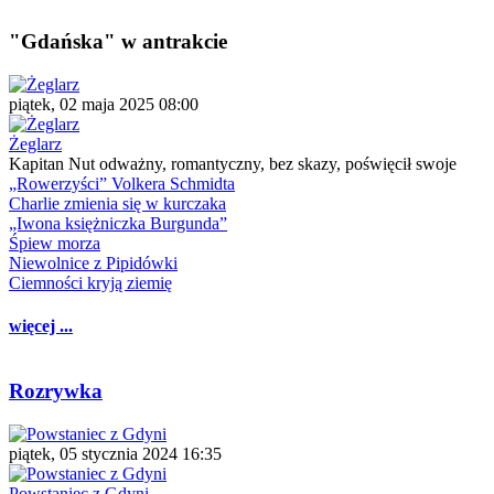
"Gdańska" w antrakcie
piątek, 02 maja 2025 08:00
Żeglarz
Kapitan Nut odważny, romantyczny, bez skazy, poświęcił swoje
„Rowerzyści” Volkera Schmidta
Charlie zmienia się w kurczaka
„Iwona księżniczka Burgunda”
Śpiew morza
Niewolnice z Pipidówki
Ciemności kryją ziemię
więcej ...
Rozrywka
piątek, 05 stycznia 2024 16:35
Powstaniec z Gdyni