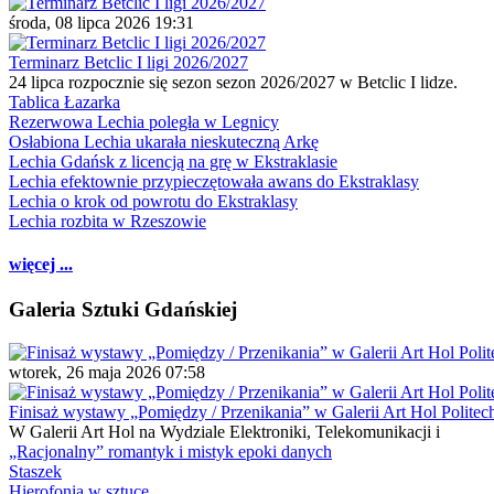
środa, 08 lipca 2026 19:31
Terminarz Betclic I ligi 2026/2027
24 lipca rozpocznie się sezon sezon 2026/2027 w Betclic I lidze.
Tablica Łazarka
Rezerwowa Lechia poległa w Legnicy
Osłabiona Lechia ukarała nieskuteczną Arkę
Lechia Gdańsk z licencją na grę w Ekstraklasie
Lechia efektownie przypieczętowała awans do Ekstraklasy
Lechia o krok od powrotu do Ekstraklasy
Lechia rozbita w Rzeszowie
więcej ...
Galeria Sztuki Gdańskiej
wtorek, 26 maja 2026 07:58
Finisaż wystawy „Pomiędzy / Przenikania” w Galerii Art Hol Politec
W Galerii Art Hol na Wydziale Elektroniki, Telekomunikacji i
„Racjonalny” romantyk i mistyk epoki danych
Staszek
Hierofonia w sztuce