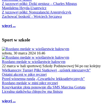
Z jazzowej półki: Dziki geniusz – Charles Mingus
Magdalena Heyda-Usarewicz
Z jazzowej półki: Nonszalancki Argentyńczyk
Zachować boskość - Wojciech Sęczawa
więcej ...
Sport w szkole
sobota, 30 marca 2024 16:46
Rozdano medale w wioślarstwie halowym
22 marca w hali sportowej Szkoły Podstawowej 94 po raz kolejny
Wielkanocny Turniej Piłki Siatkowej ,,szóstek mieszanych”
Ostatni akcent w piłce ręcznej
Przed wiosenną rundą „Czwartków lekkoatletycznych”
Rozdano medale w mini piłce ręcznej
Koszykarskie złota ponownie dla SMS Marcina Gortata
Licealna siatkówka chłopców ma finiszu
więcej ...