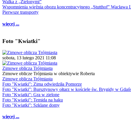
Walka z „Zielonymi”
Wspomnienia więźnia obozu koncentracyjnego „Stutthof” Wacława 
Pierwsze transporty
więcej ...
Foto "Kwiatki"
sobota, 13 lutego 2021 11:08
Zimowe oblicza Trójmiasta
Zimowe oblicze Trójmiasta w obiektywie Roberta
Zimowe oblicza Trójmiasta
Foto "Kwiatki": Zima odwiedziła Pomorze
Foto "Kwiatki": Bursztynowy ołtarz w kościele św. Brygidy w Gdań
Foto "Kwiatki": Gra w zielone
Foto "Kwiatki": Temida na haku
Foto "Kwiatki": Szklane domy
więcej ...