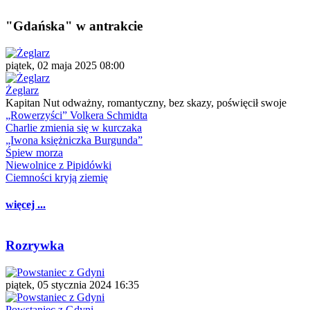
"Gdańska" w antrakcie
piątek, 02 maja 2025 08:00
Żeglarz
Kapitan Nut odważny, romantyczny, bez skazy, poświęcił swoje
„Rowerzyści” Volkera Schmidta
Charlie zmienia się w kurczaka
„Iwona księżniczka Burgunda”
Śpiew morza
Niewolnice z Pipidówki
Ciemności kryją ziemię
więcej ...
Rozrywka
piątek, 05 stycznia 2024 16:35
Powstaniec z Gdyni