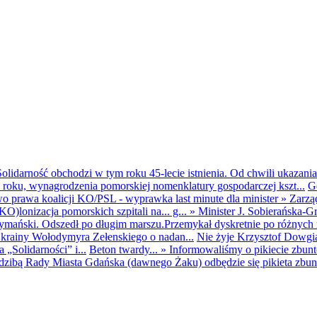
olidarność obchodzi w tym roku 45-lecie istnienia. Od chwili ukazania
25 roku, wynagrodzenia pomorskiej nomenklatury gospodarczej kszt...
G
o prawa koalicji KO/PSL - wyprawka last minute dla minister
»
Zarzą
O)lonizacja pomorskich szpitali na... g...
»
Minister J. Sobierańska-G
mański. Odszedł po długim marszu.Przemykał dyskretnie po różnych r
krainy Wołodymyra Zełenskiego o nadan...
Nie żyje Krzysztof Dowgiał
„Solidarności” i...
Beton twardy...
»
Informowaliśmy o pikiecie zbu
dzibą Rady Miasta Gdańska (dawnego Żaku) odbędzie się pikieta zbun