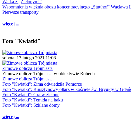
Walka z „Zielonymi”
Wspomnienia więźnia obozu koncentracyjnego „Stutthof” Wacława 
Pierwsze transporty
więcej ...
Foto "Kwiatki"
sobota, 13 lutego 2021 11:08
Zimowe oblicza Trójmiasta
Zimowe oblicze Trójmiasta w obiektywie Roberta
Zimowe oblicza Trójmiasta
Foto "Kwiatki": Zima odwiedziła Pomorze
Foto "Kwiatki": Bursztynowy ołtarz w kościele św. Brygidy w Gdań
Foto "Kwiatki": Gra w zielone
Foto "Kwiatki": Temida na haku
Foto "Kwiatki": Szklane domy
więcej ...