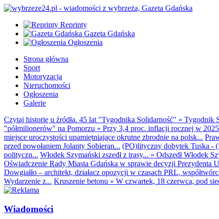
Reprinty
Gazeta Gdańska
Ogłoszenia
Strona główna
Sport
Motoryzacja
Nieruchomości
Ogłoszenia
Galerie
Czytaj historię u źródła. 45 lat "Tygodnika Solidarność"
»
Tygodnik S
"półmilionerów" na Pomorzu
»
Przy 3,4 proc. inflacji rocznej w 20
miejsce uroczystości upamiętniające okrutne zbrodnie na polsk...
Praw
przed powołaniem Jolanty Sobieran...
(PO)lityczny dobytek Tuska - (K
polityczn...
Włodek Szymański zszedł z trasy...
»
Odszedł Włodek Szy
Oświadczenie Rady Miasta Gdańska w sprawie decyzji Prezydenta U
Dowgiałło – architekt, działacz opozycji w czasach PRL, współtwórca 
Wydarzenie z...
Kruszenie betonu
»
W czwartek, 18 czerwca, pod sie
Wiadomości