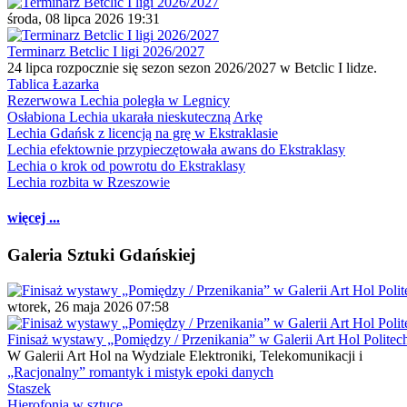
środa, 08 lipca 2026 19:31
Terminarz Betclic I ligi 2026/2027
24 lipca rozpocznie się sezon sezon 2026/2027 w Betclic I lidze.
Tablica Łazarka
Rezerwowa Lechia poległa w Legnicy
Osłabiona Lechia ukarała nieskuteczną Arkę
Lechia Gdańsk z licencją na grę w Ekstraklasie
Lechia efektownie przypieczętowała awans do Ekstraklasy
Lechia o krok od powrotu do Ekstraklasy
Lechia rozbita w Rzeszowie
więcej ...
Galeria Sztuki Gdańskiej
wtorek, 26 maja 2026 07:58
Finisaż wystawy „Pomiędzy / Przenikania” w Galerii Art Hol Politec
W Galerii Art Hol na Wydziale Elektroniki, Telekomunikacji i
„Racjonalny” romantyk i mistyk epoki danych
Staszek
Hierofonia w sztuce