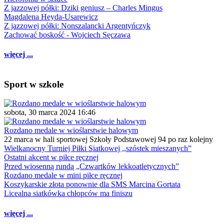
Z jazzowej półki: Dziki geniusz – Charles Mingus
Magdalena Heyda-Usarewicz
Z jazzowej półki: Nonszalancki Argentyńczyk
Zachować boskość - Wojciech Sęczawa
więcej ...
Sport w szkole
sobota, 30 marca 2024 16:46
Rozdano medale w wioślarstwie halowym
22 marca w hali sportowej Szkoły Podstawowej 94 po raz kolejny
Wielkanocny Turniej Piłki Siatkowej ,,szóstek mieszanych”
Ostatni akcent w piłce ręcznej
Przed wiosenną rundą „Czwartków lekkoatletycznych”
Rozdano medale w mini piłce ręcznej
Koszykarskie złota ponownie dla SMS Marcina Gortata
Licealna siatkówka chłopców ma finiszu
więcej ...