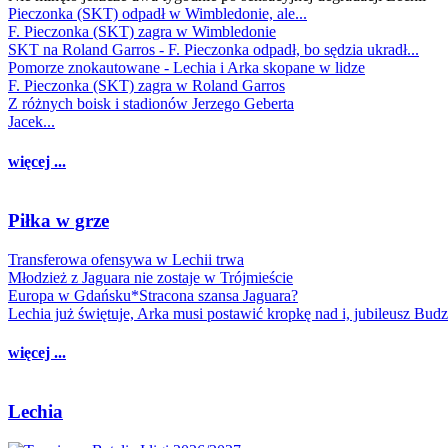
Pieczonka (SKT) odpadł w Wimbledonie, ale...
F. Pieczonka (SKT) zagra w Wimbledonie
SKT na Roland Garros - F. Pieczonka odpadł, bo sędzia ukradł...
Pomorze znokautowane - Lechia i Arka skopane w lidze
F. Pieczonka (SKT) zagra w Roland Garros
Z różnych boisk i stadionów Jerzego Geberta
Jacek...
więcej ...
Piłka w grze
Transferowa ofensywa w Lechii trwa
Młodzież z Jaguara nie zostaje w Trójmieście
Europa w Gdańsku*Stracona szansa Jaguara?
Lechia już świętuje, Arka musi postawić kropkę nad i, jubileusz Bud
więcej ...
Lechia