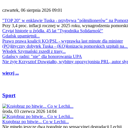
czwartek, 06 sierpnia 2026 09:01
"TOP 20" w enklawie Tuska - przybywa "półmilionerów" na Pomor
Przy 3,4 proc. inflacji rocznej w 2025 roku, wynagrodzenia pomorski
Czytaj historię u źródła. 45 lat "Tygodnika Solidarność"
Gdańsk upamiętnił...
Prawo prawa koalicji KO/PSL - wyprawka last minute dla minister
(PO)lityczny dobytek Tuska - (KO)lonizacja pomorskich szpitali na..
Włodek Szymański zszedł z trasy...
Gdańscy radni: "nie" dla honorowania UPA
Nie żyje Krzysztof Dowgiałło, wybitny opozycjonista PRL, autor sł
więcej ...
Sport
środa, 03 czerwca 2026 14:04
Krajobraz po bitwie... Co w Lechii...
Nie minęło jeszcze dwa tygodnie po sensacyjnej degradacji Lechii