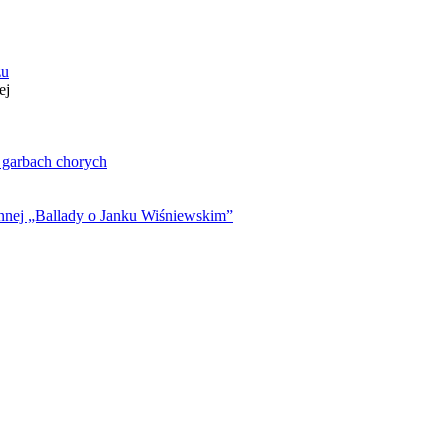
zu
ej
. garbach chorych
ynnej „Ballady o Janku Wiśniewskim”