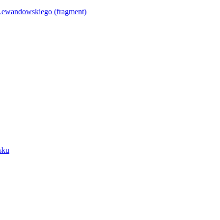
Lewandowskiego (fragment)
sku