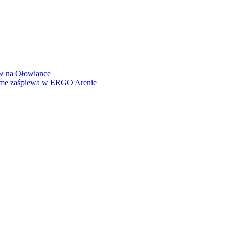
how na Ołowiance
Dame zaśpiewa w ERGO Arenie