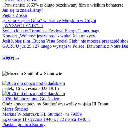
„Powstaniec 1863”- to długo oczekiwany film o wielkim bohaterze
Jak się tu znaleźliśmy?
Piękna Zośka
„Czarodziejska Góra” w Teatrze Miejskim w Gdyni
„WYZWOLENIE”...?
Święto kina w Toruniu – Festiwal EnergaCamerimage
Koncert „Wolność jest w nas” - wokaliści i muzycy
Jeśli lubisz film „Buena Vista Social Club” nie możesz przegapić s
GAROU już 25 i 27 lutego wystąpi w Polsce! Dzwonnik z Notre 
więcej ...
piątek, 16 września 2022 18:15
2076 dni obozu pod Gdańskiem
Obóz koncentracyjny Stutthof wyzwoliły wojska III Frontu
Marsz Śmierci
Markus Włodarczyk KL Stutthof - nr 79059
Egzekucje 11 stycznia 1940 r. i 22 marca 1940 r.
Piaski – granica Europy