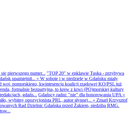
 się pierwszego numer...
"TOP 20" w enklawie Tuska - przybywa
dańsk upamiętnił...
»
W sobotę i w niedzielę w Gdańsku miały
d woj. pomorskiego, kwintesencja koalicji rządowej KO/PSL tuż
renda, formalnie bezpartyjna, to krew z krwi (PO)morskiej kultury
edakcjach, gdańs...
Gdańscy radni: "nie" dla honorowania UPA
»
ło, wybitny opozycjonista PRL, autor słynnej...
»
Zmarł Krzysztof
ntowanych Rad Dzielnic Gdańska przed Żakiem, siedzibą RMG.
tow...