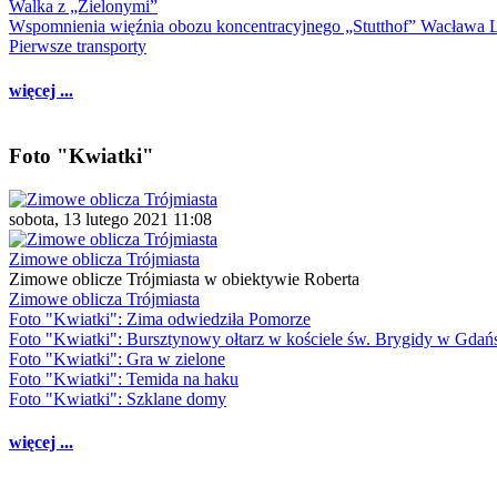
Walka z „Zielonymi”
Wspomnienia więźnia obozu koncentracyjnego „Stutthof” Wacława 
Pierwsze transporty
więcej ...
Foto "Kwiatki"
sobota, 13 lutego 2021 11:08
Zimowe oblicza Trójmiasta
Zimowe oblicze Trójmiasta w obiektywie Roberta
Zimowe oblicza Trójmiasta
Foto "Kwiatki": Zima odwiedziła Pomorze
Foto "Kwiatki": Bursztynowy ołtarz w kościele św. Brygidy w Gdań
Foto "Kwiatki": Gra w zielone
Foto "Kwiatki": Temida na haku
Foto "Kwiatki": Szklane domy
więcej ...