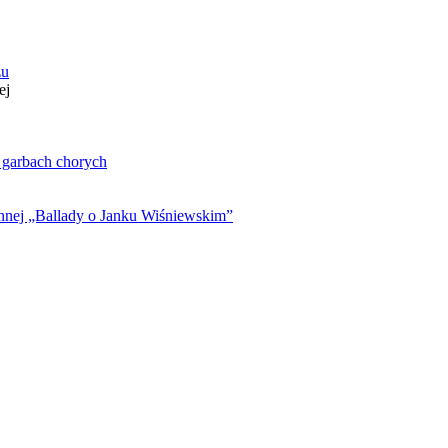
zu
ej
. garbach chorych
ynnej „Ballady o Janku Wiśniewskim”