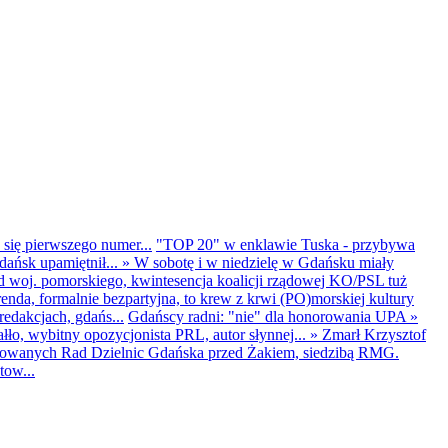
 się pierwszego numer...
"TOP 20" w enklawie Tuska - przybywa
dańsk upamiętnił...
»
W sobotę i w niedzielę w Gdańsku miały
d woj. pomorskiego, kwintesencja koalicji rządowej KO/PSL tuż
renda, formalnie bezpartyjna, to krew z krwi (PO)morskiej kultury
edakcjach, gdańs...
Gdańscy radni: "nie" dla honorowania UPA
»
ło, wybitny opozycjonista PRL, autor słynnej...
»
Zmarł Krzysztof
ntowanych Rad Dzielnic Gdańska przed Żakiem, siedzibą RMG.
tow...