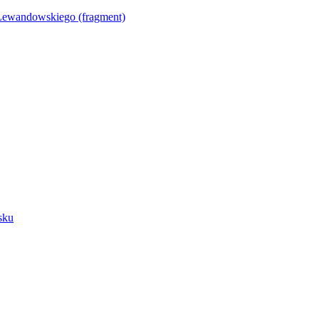
Lewandowskiego (fragment)
sku