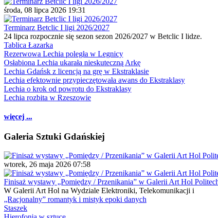
środa, 08 lipca 2026 19:31
Terminarz Betclic I ligi 2026/2027
24 lipca rozpocznie się sezon sezon 2026/2027 w Betclic I lidze.
Tablica Łazarka
Rezerwowa Lechia poległa w Legnicy
Osłabiona Lechia ukarała nieskuteczną Arkę
Lechia Gdańsk z licencją na grę w Ekstraklasie
Lechia efektownie przypieczętowała awans do Ekstraklasy
Lechia o krok od powrotu do Ekstraklasy
Lechia rozbita w Rzeszowie
więcej ...
Galeria Sztuki Gdańskiej
wtorek, 26 maja 2026 07:58
Finisaż wystawy „Pomiędzy / Przenikania” w Galerii Art Hol Politec
W Galerii Art Hol na Wydziale Elektroniki, Telekomunikacji i
„Racjonalny” romantyk i mistyk epoki danych
Staszek
Hierofonia w sztuce