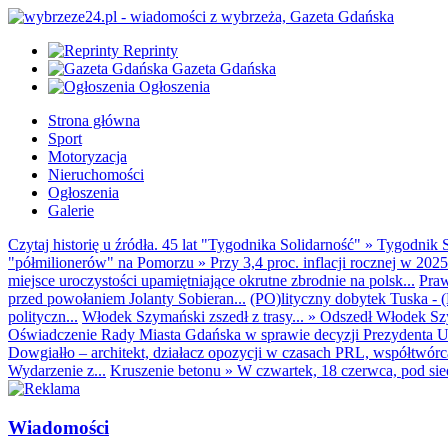
Reprinty
Gazeta Gdańska
Ogłoszenia
Strona główna
Sport
Motoryzacja
Nieruchomości
Ogłoszenia
Galerie
Czytaj historię u źródła. 45 lat "Tygodnika Solidarność"
»
Tygodnik S
"półmilionerów" na Pomorzu
»
Przy 3,4 proc. inflacji rocznej w 20
miejsce uroczystości upamiętniające okrutne zbrodnie na polsk...
Praw
przed powołaniem Jolanty Sobieran...
(PO)lityczny dobytek Tuska - (K
polityczn...
Włodek Szymański zszedł z trasy...
»
Odszedł Włodek Szy
Oświadczenie Rady Miasta Gdańska w sprawie decyzji Prezydenta U
Dowgiałło – architekt, działacz opozycji w czasach PRL, współtwórca 
Wydarzenie z...
Kruszenie betonu
»
W czwartek, 18 czerwca, pod sie
Wiadomości