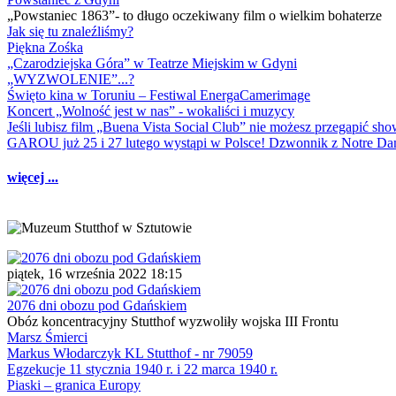
„Powstaniec 1863”- to długo oczekiwany film o wielkim bohaterze
Jak się tu znaleźliśmy?
Piękna Zośka
„Czarodziejska Góra” w Teatrze Miejskim w Gdyni
„WYZWOLENIE”...?
Święto kina w Toruniu – Festiwal EnergaCamerimage
Koncert „Wolność jest w nas” - wokaliści i muzycy
Jeśli lubisz film „Buena Vista Social Club” nie możesz przegapić s
GAROU już 25 i 27 lutego wystąpi w Polsce! Dzwonnik z Notre 
więcej ...
piątek, 16 września 2022 18:15
2076 dni obozu pod Gdańskiem
Obóz koncentracyjny Stutthof wyzwoliły wojska III Frontu
Marsz Śmierci
Markus Włodarczyk KL Stutthof - nr 79059
Egzekucje 11 stycznia 1940 r. i 22 marca 1940 r.
Piaski – granica Europy