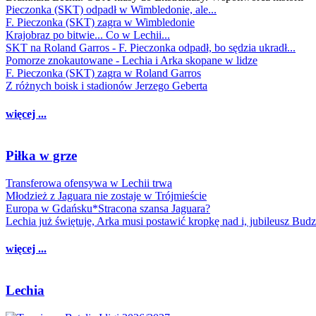
Pieczonka (SKT) odpadł w Wimbledonie, ale...
F. Pieczonka (SKT) zagra w Wimbledonie
Krajobraz po bitwie... Co w Lechii...
SKT na Roland Garros - F. Pieczonka odpadł, bo sędzia ukradł...
Pomorze znokautowane - Lechia i Arka skopane w lidze
F. Pieczonka (SKT) zagra w Roland Garros
Z różnych boisk i stadionów Jerzego Geberta
więcej ...
Piłka w grze
Transferowa ofensywa w Lechii trwa
Młodzież z Jaguara nie zostaje w Trójmieście
Europa w Gdańsku*Stracona szansa Jaguara?
Lechia już świętuje, Arka musi postawić kropkę nad i, jubileusz Bud
więcej ...
Lechia