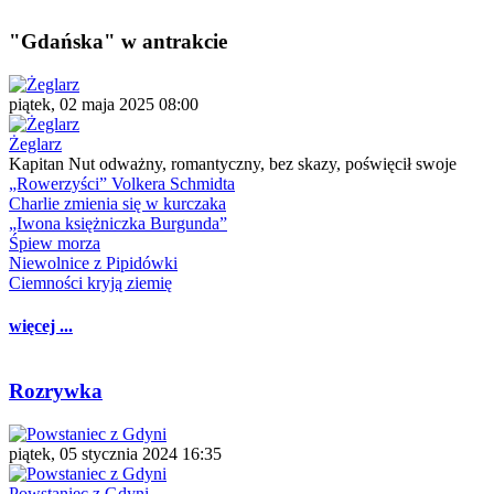
"Gdańska" w antrakcie
piątek, 02 maja 2025 08:00
Żeglarz
Kapitan Nut odważny, romantyczny, bez skazy, poświęcił swoje
„Rowerzyści” Volkera Schmidta
Charlie zmienia się w kurczaka
„Iwona księżniczka Burgunda”
Śpiew morza
Niewolnice z Pipidówki
Ciemności kryją ziemię
więcej ...
Rozrywka
piątek, 05 stycznia 2024 16:35
Powstaniec z Gdyni