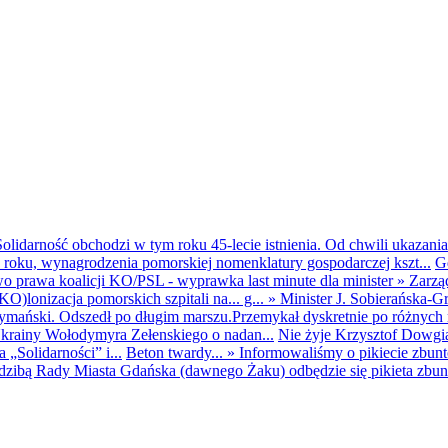
olidarność obchodzi w tym roku 45-lecie istnienia. Od chwili ukazania
25 roku, wynagrodzenia pomorskiej nomenklatury gospodarczej kszt...
G
o prawa koalicji KO/PSL - wyprawka last minute dla minister
»
Zarzą
O)lonizacja pomorskich szpitali na... g...
»
Minister J. Sobierańska-G
mański. Odszedł po długim marszu.Przemykał dyskretnie po różnych r
krainy Wołodymyra Zełenskiego o nadan...
Nie żyje Krzysztof Dowgiał
„Solidarności” i...
Beton twardy...
»
Informowaliśmy o pikiecie zbu
dzibą Rady Miasta Gdańska (dawnego Żaku) odbędzie się pikieta zbun