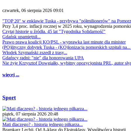
czwartek, 06 sierpnia 2026 09:01
"TOP 20" w enklawie Tuska - przybywa "półmilionerów" na Pomor
Przy 3,4 proc. inflacji rocznej w 2025 roku, wynagrodzenia pomorski
Czytaj historię u źródła. 45 lat "Tygodnika Solidarność"
Gdańsk upamiętnił...
Prawo prawa koalicji KO/PSL - wyprawka last minute dla minister
(PO)lityczny dobytek Tuska - (KO)lonizacja pomorskich szpitali na..
Włodek Szymański zszedł z trasy...
Gdańscy radni: "nie" dla honorowania UPA
Nie żyje Krzysztof Dowgiałło, wybitny opozycjonista PRL, autor sł
więcej ...
Sport
piątek, 07 sierpnia 2026 20:48
Mati dlaczego? - historia jednego piłkarza...
Bramkarz Lechii. Od A-klasy do Ekstraklasy. Współtwórca historii