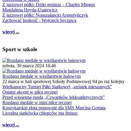
Z jazzowej półki: Dziki geniusz – Charles Mingus
Magdalena Heyda-Usarewicz
Z jazzowej półki: Nonszalancki Argentyńczyk
Zachować boskość - Wojciech Sęczawa
więcej ...
Sport w szkole
sobota, 30 marca 2024 16:46
Rozdano medale w wioślarstwie halowym
22 marca w hali sportowej Szkoły Podstawowej 94 po raz kolejny
Wielkanocny Turniej Piłki Siatkowej ,,szóstek mieszanych”
Ostatni akcent w piłce ręcznej
Przed wiosenną rundą „Czwartków lekkoatletycznych”
Rozdano medale w mini piłce ręcznej
Koszykarskie złota ponownie dla SMS Marcina Gortata
Licealna siatkówka chłopców ma finiszu
więcej ...