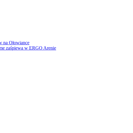
how na Ołowiance
Dame zaśpiewa w ERGO Arenie