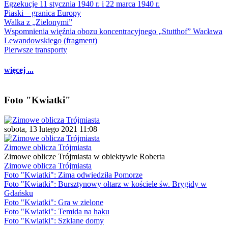
Egzekucje 11 stycznia 1940 r. i 22 marca 1940 r.
Piaski – granica Europy
Walka z „Zielonymi”
Wspomnienia więźnia obozu koncentracyjnego „Stutthof” Wacława
Lewandowskiego (fragment)
Pierwsze transporty
więcej ...
Foto "Kwiatki"
sobota, 13 lutego 2021 11:08
Zimowe oblicza Trójmiasta
Zimowe oblicze Trójmiasta w obiektywie Roberta
Zimowe oblicza Trójmiasta
Foto "Kwiatki": Zima odwiedziła Pomorze
Foto "Kwiatki": Bursztynowy ołtarz w kościele św. Brygidy w
Gdańsku
Foto "Kwiatki": Gra w zielone
Foto "Kwiatki": Temida na haku
Foto "Kwiatki": Szklane domy