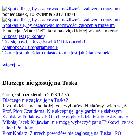
poniedziałek, 10 kwietnia 2017 18:04
Spotkali się, by oszacować możliwości założenia muzeum
Fundacja „Mater Dei”, ta sama dzięki której w dużej mierze
Sukces jest (z) kobietą
Tak się bawi, tak się bawi ROD Kopernik!
Malbork w Europarlamencie
To nie jest jakieś tam miasto, to nie jest jakiś tam zamek
więcej ...
Dlaczego nie głosuję na Tuska
środa, 04 października 2023 12:35
Dlaczego nie zagłosuję na Tuska?
Już dni dzielą nas od kolejnych wyborów. Niektórzy twierdzą, że
Prof. Piotr Czauderna: Nie akceptuję, gdy gardzi się słabszym
Stanisław Fudakowski: On chce rządzić i dzielić a to jest za mało
Mikołaj Jacek Kujawian: nie mogę wybaczyć panu Tuskowi, że tak
skłócił Polaków
Piotr Kotlarz: Z trzech powodów nie zagłosuję na Tuska i PO