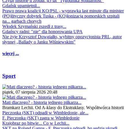
Czytaj historię u źródła. 45 lat "Tygodnika Solidarność"
Gdańsk upamiętnił...
Prawo prawa koalicji KO/PSL - wyprawka last minute dla minister
(PO)lityczny dobytek Tuska - (KO)lonizacja pomorskich szpitali
na... garbach chorych
Włodek Szymański zszedł z trasy...
Gdańscy radni: "nie" dla honorowania UPA
Nie żyje Krzysztof Dowgiałło, wybitny opozycjonista PRL, autor
słynnej „Ballady o Janku Wiśniewskim”
więcej ...
Sport
piątek, 07 sierpnia 2026 20:48
Mati dlaczego? - historia jednego piłkarza...
Bramkarz Lechii. Od A-klasy do Ekstraklasy. Współtwórca historii
Pieczonka (SKT) odpadł w Wimbledonie, ale...
F. Pieczonka (SKT) zagra w Wimbledonie
Krajobraz po bitwie... Co w Lechii...
SKT na Roland Garros - F. Pieczonka odpadł, bo sędzia ukradł...