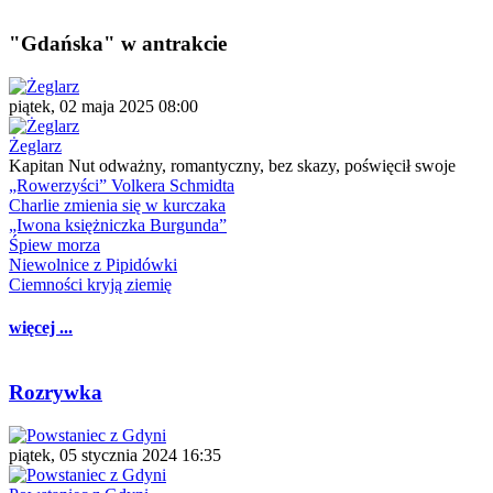
"Gdańska" w antrakcie
piątek, 02 maja 2025 08:00
Żeglarz
Kapitan Nut odważny, romantyczny, bez skazy, poświęcił swoje
„Rowerzyści” Volkera Schmidta
Charlie zmienia się w kurczaka
„Iwona księżniczka Burgunda”
Śpiew morza
Niewolnice z Pipidówki
Ciemności kryją ziemię
więcej ...
Rozrywka
piątek, 05 stycznia 2024 16:35