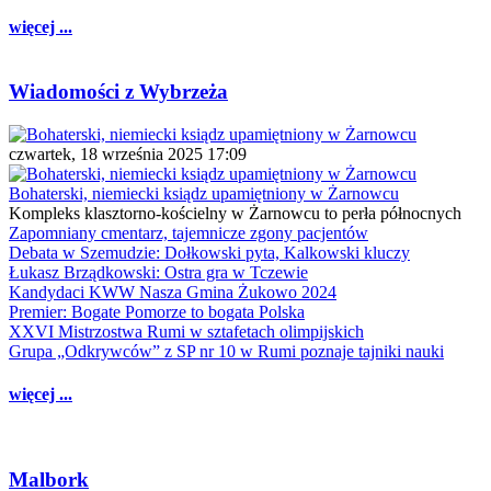
więcej ...
Wiadomości z Wybrzeża
czwartek, 18 września 2025 17:09
Bohaterski, niemiecki ksiądz upamiętniony w Żarnowcu
Kompleks klasztorno-kościelny w Żarnowcu to perła północnych
Zapomniany cmentarz, tajemnicze zgony pacjentów
Debata w Szemudzie: Dołkowski pyta, Kalkowski kluczy
Łukasz Brządkowski: Ostra gra w Tczewie
Kandydaci KWW Nasza Gmina Żukowo 2024
Premier: Bogate Pomorze to bogata Polska
XXVI Mistrzostwa Rumi w sztafetach olimpijskich
Grupa „Odkrywców” z SP nr 10 w Rumi poznaje tajniki nauki
więcej ...
Malbork