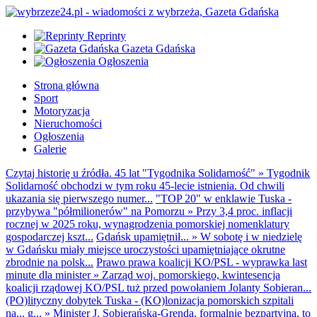
Reprinty
Gazeta Gdańska
Ogłoszenia
Strona główna
Sport
Motoryzacja
Nieruchomości
Ogłoszenia
Galerie
Czytaj historię u źródła. 45 lat "Tygodnika Solidarność"
»
Tygodnik
Solidarność obchodzi w tym roku 45-lecie istnienia. Od chwili
ukazania się pierwszego numer...
"TOP 20" w enklawie Tuska -
przybywa "półmilionerów" na Pomorzu
»
Przy 3,4 proc. inflacji
rocznej w 2025 roku, wynagrodzenia pomorskiej nomenklatury
gospodarczej kszt...
Gdańsk upamiętnił...
»
W sobotę i w niedzielę
w Gdańsku miały miejsce uroczystości upamiętniające okrutne
zbrodnie na polsk...
Prawo prawa koalicji KO/PSL - wyprawka last
minute dla minister
»
Zarząd woj. pomorskiego, kwintesencja
koalicji rządowej KO/PSL tuż przed powołaniem Jolanty Sobieran...
(PO)lityczny dobytek Tuska - (KO)lonizacja pomorskich szpitali
na... g...
»
Minister J. Sobierańska-Grenda, formalnie bezpartyjna, to