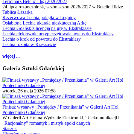
Terminarz Betclic I ligi 2026/2027
24 lipca rozpocznie się sezon sezon 2026/2027 w Betclic I lidze.
Tablica Łazarka
Rezerwowa Lechia poległa w Legnicy
Osłabiona Lechia ukarała nieskuteczną Arkę
Lechia Gdańsk z licencją na grę w Ekstraklasie
Lechia efektownie przypieczętowała awans do Ekstraklasy
Lechia o krok od powrotu do Ekstraklasy
Lechia rozbita w Rzeszowie
więcej ...
Galeria Sztuki Gdańskiej
wtorek, 26 maja 2026 07:58
Finisaż wystawy „Pomiędzy / Przenikania” w Galerii Art Hol
Politechniki Gdańskiej
W Galerii Art Hol na Wydziale Elektroniki, Telekomunikacji i
„Racjonalny” romantyk i mistyk epoki danych
Staszek
Hierofonia w sztuce