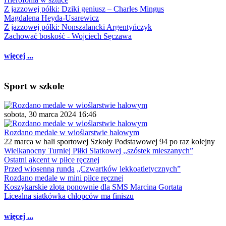
Z jazzowej półki: Dziki geniusz – Charles Mingus
Magdalena Heyda-Usarewicz
Z jazzowej półki: Nonszalancki Argentyńczyk
Zachować boskość - Wojciech Sęczawa
więcej ...
Sport w szkole
sobota, 30 marca 2024 16:46
Rozdano medale w wioślarstwie halowym
22 marca w hali sportowej Szkoły Podstawowej 94 po raz kolejny
Wielkanocny Turniej Piłki Siatkowej ,,szóstek mieszanych”
Ostatni akcent w piłce ręcznej
Przed wiosenną rundą „Czwartków lekkoatletycznych”
Rozdano medale w mini piłce ręcznej
Koszykarskie złota ponownie dla SMS Marcina Gortata
Licealna siatkówka chłopców ma finiszu
więcej ...