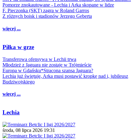
Pomorze znokautowane - Lechia i Arka skopane w lidze
F. Pieczonka (SKT) zagra w Roland Garros
Z różnych boisk i stadionów Jerzego Geberta
więcej ...
Piłka w grze
Transferowa ofensywa w Lechii trwa
Młodzież z Jaguara nie zostaje w Trójmieście
Europa w Gdańsku*Stracona szansa Jaguara?
Lechia już świętuje, Arka musi postawić kropkę nad i, jubileusz
Budziwojskiego
więcej ...
Lechia
środa, 08 lipca 2026 19:31