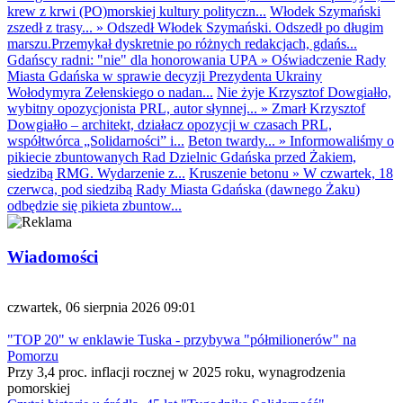
krew z krwi (PO)morskiej kultury polityczn...
Włodek Szymański
zszedł z trasy...
»
Odszedł Włodek Szymański. Odszedł po długim
marszu.Przemykał dyskretnie po różnych redakcjach, gdańs...
Gdańscy radni: "nie" dla honorowania UPA
»
Oświadczenie Rady
Miasta Gdańska w sprawie decyzji Prezydenta Ukrainy
Wołodymyra Zełenskiego o nadan...
Nie żyje Krzysztof Dowgiałło,
wybitny opozycjonista PRL, autor słynnej...
»
Zmarł Krzysztof
Dowgiałło – architekt, działacz opozycji w czasach PRL,
współtwórca „Solidarności” i...
Beton twardy...
»
Informowaliśmy o
pikiecie zbuntowanych Rad Dzielnic Gdańska przed Żakiem,
siedzibą RMG. Wydarzenie z...
Kruszenie betonu
»
W czwartek, 18
czerwca, pod siedzibą Rady Miasta Gdańska (dawnego Żaku)
odbędzie się pikieta zbuntow...
Wiadomości
czwartek, 06 sierpnia 2026 09:01
"TOP 20" w enklawie Tuska - przybywa "półmilionerów" na
Pomorzu
Przy 3,4 proc. inflacji rocznej w 2025 roku, wynagrodzenia
pomorskiej