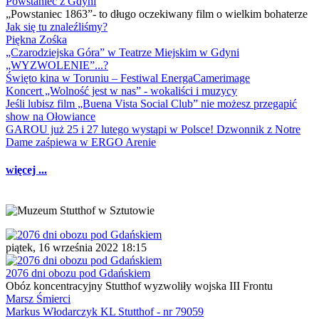
Powstaniec z Gdyni
„Powstaniec 1863”- to długo oczekiwany film o wielkim bohaterze
Jak się tu znaleźliśmy?
Piękna Zośka
„Czarodziejska Góra” w Teatrze Miejskim w Gdyni
„WYZWOLENIE”...?
Święto kina w Toruniu – Festiwal EnergaCamerimage
Koncert „Wolność jest w nas” - wokaliści i muzycy
Jeśli lubisz film „Buena Vista Social Club” nie możesz przegapić
show na Ołowiance
GAROU już 25 i 27 lutego wystąpi w Polsce! Dzwonnik z Notre
Dame zaśpiewa w ERGO Arenie
więcej ...
piątek, 16 września 2022 18:15
2076 dni obozu pod Gdańskiem
Obóz koncentracyjny Stutthof wyzwoliły wojska III Frontu
Marsz Śmierci
Markus Włodarczyk KL Stutthof - nr 79059