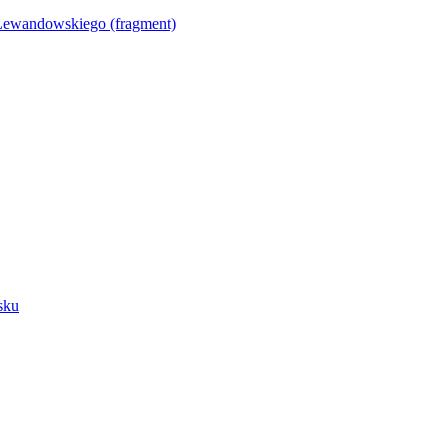
Lewandowskiego (fragment)
sku