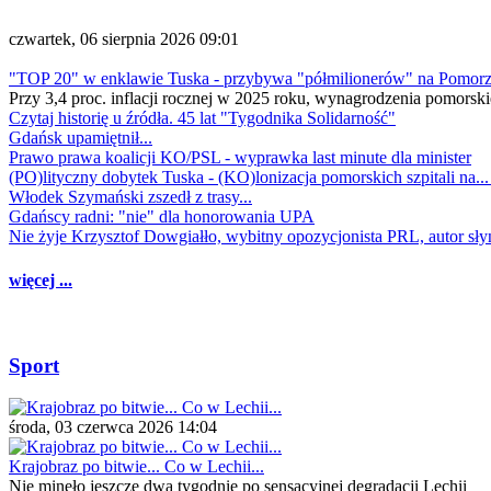
czwartek, 06 sierpnia 2026 09:01
"TOP 20" w enklawie Tuska - przybywa "półmilionerów" na Pomor
Przy 3,4 proc. inflacji rocznej w 2025 roku, wynagrodzenia pomorski
Czytaj historię u źródła. 45 lat "Tygodnika Solidarność"
Gdańsk upamiętnił...
Prawo prawa koalicji KO/PSL - wyprawka last minute dla minister
(PO)lityczny dobytek Tuska - (KO)lonizacja pomorskich szpitali na..
Włodek Szymański zszedł z trasy...
Gdańscy radni: "nie" dla honorowania UPA
Nie żyje Krzysztof Dowgiałło, wybitny opozycjonista PRL, autor sł
więcej ...
Sport
środa, 03 czerwca 2026 14:04
Krajobraz po bitwie... Co w Lechii...
Nie minęło jeszcze dwa tygodnie po sensacyjnej degradacji Lechii