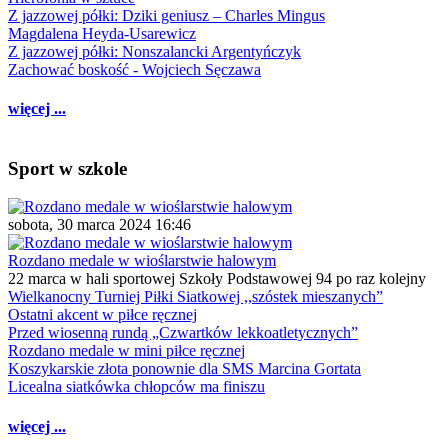
Z jazzowej półki: Dziki geniusz – Charles Mingus
Magdalena Heyda-Usarewicz
Z jazzowej półki: Nonszalancki Argentyńczyk
Zachować boskość - Wojciech Sęczawa
więcej ...
Sport w szkole
sobota, 30 marca 2024 16:46
Rozdano medale w wioślarstwie halowym
22 marca w hali sportowej Szkoły Podstawowej 94 po raz kolejny
Wielkanocny Turniej Piłki Siatkowej ,,szóstek mieszanych”
Ostatni akcent w piłce ręcznej
Przed wiosenną rundą „Czwartków lekkoatletycznych”
Rozdano medale w mini piłce ręcznej
Koszykarskie złota ponownie dla SMS Marcina Gortata
Licealna siatkówka chłopców ma finiszu
więcej ...