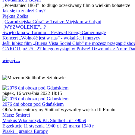
„Powstaniec 1863”- to długo oczekiwany film o wielkim bohaterze
Jak się tu znaleźliśmy?
Piękna Zośka
„Czarodziejska Góra” w Teatrze Miejskim w Gdyni
„WYZWOLENIE”...?
Święto kina w Toruniu – Festiwal EnergaCamerimage
Koncert „Wolność jest w nas” - wokaliści i muzycy
Jeśli lubisz film „Buena Vista Social Club” nie możesz przegapić s
GAROU już 25 i 27 lutego wystąpi w Polsce! Dzwonnik z Notre 
więcej ...
piątek, 16 września 2022 18:15
2076 dni obozu pod Gdańskiem
Obóz koncentracyjny Stutthof wyzwoliły wojska III Frontu
Marsz Śmierci
Markus Włodarczyk KL Stutthof - nr 79059
Egzekucje 11 stycznia 1940 r. i 22 marca 1940 r.
Piaski – granica Europy