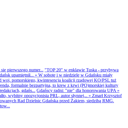
 się pierwszego numer...
"TOP 20" w enklawie Tuska - przybywa
dańsk upamiętnił...
»
W sobotę i w niedzielę w Gdańsku miały
d woj. pomorskiego, kwintesencja koalicji rządowej KO/PSL tuż
renda, formalnie bezpartyjna, to krew z krwi (PO)morskiej kultury
edakcjach, gdańs...
Gdańscy radni: "nie" dla honorowania UPA
»
ło, wybitny opozycjonista PRL, autor słynnej...
»
Zmarł Krzysztof
ntowanych Rad Dzielnic Gdańska przed Żakiem, siedzibą RMG.
tow...