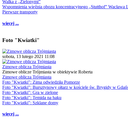
Walka z „Zielonymi”
Wspomnienia więźnia obozu koncentracyjnego „Stutthof” Wacława 
Pierwsze transporty
więcej ...
Foto "Kwiatki"
sobota, 13 lutego 2021 11:08
Zimowe oblicza Trójmiasta
Zimowe oblicze Trójmiasta w obiektywie Roberta
Zimowe oblicza Trójmiasta
Foto "Kwiatki": Zima odwiedziła Pomorze
Foto "Kwiatki": Bursztynowy ołtarz w kościele św. Brygidy w Gdań
Foto "Kwiatki": Gra w zielone
Foto "Kwiatki": Temida na haku
Foto "Kwiatki": Szklane domy
więcej ...