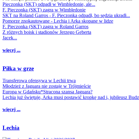
Pieczonka (SKT) odpadł w Wimbledonie, ale...
F. Pieczonka (SKT) zagra w Wimbledonie
SKT na Roland Garros - F. Pieczonka odpadł, bo sędzia ukradł...
Pomorze znokautowane - Lechia i Arka skopane w lidze
F. Pieczonka (SKT) zagra w Roland Garros
Z różnych boisk i stadionów Jerzego Geberta
Jacek...
więcej ...
Piłka w grze
Transferowa ofensywa w Lechii trwa
Młodzież z Jaguara nie zostaje w Trójmieście
Europa w Gdańsku*Stracona szansa Jaguara?
Lechia już świętuje, Arka musi postawić kropkę nad i, jubileusz Bud
więcej ...
Lechia