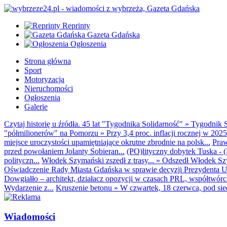
Reprinty
Gazeta Gdańska
Ogłoszenia
Strona główna
Sport
Motoryzacja
Nieruchomości
Ogłoszenia
Galerie
Czytaj historię u źródła. 45 lat "Tygodnika Solidarność"
»
Tygodnik S
"półmilionerów" na Pomorzu
»
Przy 3,4 proc. inflacji rocznej w 20
miejsce uroczystości upamiętniające okrutne zbrodnie na polsk...
Praw
przed powołaniem Jolanty Sobieran...
(PO)lityczny dobytek Tuska - (K
polityczn...
Włodek Szymański zszedł z trasy...
»
Odszedł Włodek Szy
Oświadczenie Rady Miasta Gdańska w sprawie decyzji Prezydenta U
Dowgiałło – architekt, działacz opozycji w czasach PRL, współtwórca 
Wydarzenie z...
Kruszenie betonu
»
W czwartek, 18 czerwca, pod sie
Wiadomości