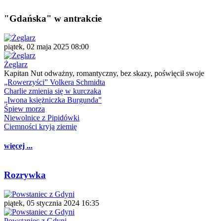
"Gdańska" w antrakcie
piątek, 02 maja 2025 08:00
Żeglarz
Kapitan Nut odważny, romantyczny, bez skazy, poświęcił swoje
„Rowerzyści” Volkera Schmidta
Charlie zmienia się w kurczaka
„Iwona księżniczka Burgunda”
Śpiew morza
Niewolnice z Pipidówki
Ciemności kryją ziemię
więcej ...
Rozrywka
piątek, 05 stycznia 2024 16:35
Powstaniec z Gdyni