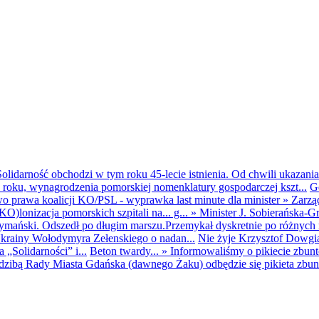
olidarność obchodzi w tym roku 45-lecie istnienia. Od chwili ukazania
25 roku, wynagrodzenia pomorskiej nomenklatury gospodarczej kszt...
G
o prawa koalicji KO/PSL - wyprawka last minute dla minister
»
Zarzą
O)lonizacja pomorskich szpitali na... g...
»
Minister J. Sobierańska-G
mański. Odszedł po długim marszu.Przemykał dyskretnie po różnych r
krainy Wołodymyra Zełenskiego o nadan...
Nie żyje Krzysztof Dowgiał
„Solidarności” i...
Beton twardy...
»
Informowaliśmy o pikiecie zbu
dzibą Rady Miasta Gdańska (dawnego Żaku) odbędzie się pikieta zbun