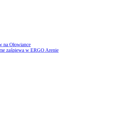
how na Ołowiance
Dame zaśpiewa w ERGO Arenie