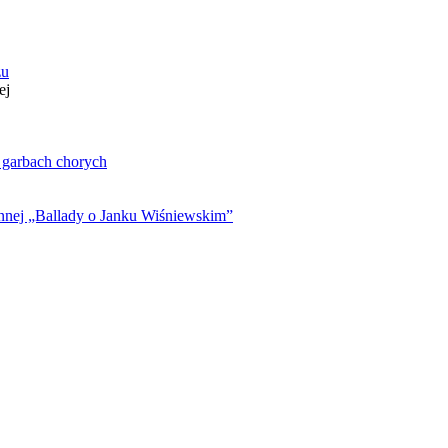
zu
ej
. garbach chorych
ynnej „Ballady o Janku Wiśniewskim”