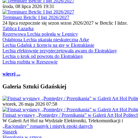
środa, 08 lipca 2026 19:31
Terminarz Betclic I ligi 2026/2027
24 lipca rozpocznie się sezon sezon 2026/2027 w Betclic I lidze.
Tablica Łazarka
Rezerwowa Lechia poległa w Legnicy
Osłabiona Lechia ukarała nieskuteczną Arkę
Lechia Gdańsk z licencją na grę w Ekstraklasie
Lechia efektownie przypieczętowała awans do Ekstraklasy
Lechia o krok od powrotu do Ekstraklasy
Lechia rozbita w Rzeszowie
więcej ...
Galeria Sztuki Gdańskiej
wtorek, 26 maja 2026 07:58
Finisaż wystawy „Pomiędzy / Przenikania” w Galerii Art Hol Politec
W Galerii Art Hol na Wydziale Elektroniki, Telekomunikacji i
„Racjonalny” romantyk i mistyk epoki danych
Staszek
Hierofonia w sztuce