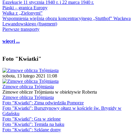
Egzekucje 11 stycznia 1940 r. i 22 marca 1940 r.
Piaski – granica Europy
Walka z „Zielonymi”
Wspomnienia więźnia obozu koncentracyjnego „Stutthof” Wacława
Lewandowskiego (fragment)
Pierwsze transporty
więcej ...
Foto "Kwiatki"
sobota, 13 lutego 2021 11:08
Zimowe oblicza Trójmiasta
Zimowe oblicze Trójmiasta w obiektywie Roberta
Zimowe oblicza Trójmiasta
Foto "Kwiatki": Zima odwiedziła Pomorze
Foto "Kwiatki": Bursztynowy ołtarz w kościele św. Brygidy w
Gdańsku
Foto "Kwiatki": Gra w zielone
Foto "Kwiatki": Temida na haku
Foto "Kwiatki": Szklane domy