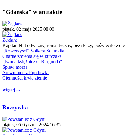
"Gdańska" w antrakcie
piątek, 02 maja 2025 08:00
Żeglarz
Kapitan Nut odważny, romantyczny, bez skazy, poświęcił swoje
„Rowerzyści” Volkera Schmidta
Charlie zmienia się w kurczaka
„Iwona księżniczka Burgunda”
Śpiew morza
Niewolnice z Pipidówki
Ciemności kryją ziemię
więcej ...
Rozrywka
piątek, 05 stycznia 2024 16:35