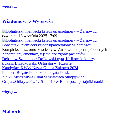
więcej ...
Wiadomości z Wybrzeża
czwartek, 18 września 2025 17:09
Bohaterski, niemiecki ksiądz upamiętniony w Żarnowcu
Kompleks klasztorno-kościelny w Żarnowcu to perła północnych
Zapomniany cmentarz, tajemnicze zgony pacjentów
Debata w Szemudzie: Dołkowski pyta, Kalkowski kluczy
Łukasz Brządkowski: Ostra gra w Tczewie
Kandydaci KWW Nasza Gmina Żukowo 2024
Premier: Bogate Pomorze to bogata Polska
XXVI Mistrzostwa Rumi w sztafetach olimpijskich
Grupa „Odkrywców” z SP nr 10 w Rumi poznaje tajniki nauki
więcej ...
Malbork