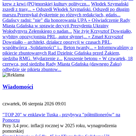
krew z krwi (PO)morskiej kultury polityczn...
Włodek Szymański
zszedł z trasy...
»
Odszedł Włodek Szymański. Odszedł po długim
marszu.Przemykał dyskretnie po różnych redakcjach, gdańs...
Gdańscy radni: "nie" dla honorowania UPA
»
Oświadczenie Rady
Miasta Gdańska w sprawie decyzji Prezydenta Ukrainy
Wołodymyra Zełenskiego o nadan...
Nie żyje Krzysztof Dowgiałło,
wybitny opozycjonista PRL, autor słynnej...
»
Zmarł Krzysztof
Dowgiałło – architekt, działacz opozycji w czasach PRL,
współtwórca „Solidarności” i...
Beton twardy...
»
Informowaliśmy o
pikiecie zbuntowanych Rad Dzielnic Gdańska przed Żakiem,
siedzibą RMG. Wydarzenie z...
Kruszenie betonu
»
W czwartek, 18
czerwca, pod siedzibą Rady Miasta Gdańska (dawnego Żaku)
odbędzie się pikieta zbuntow...
Wiadomości
czwartek, 06 sierpnia 2026 09:01
"TOP 20" w enklawie Tuska - przybywa "półmilionerów" na
Pomorzu
Przy 3,4 proc. inflacji rocznej w 2025 roku, wynagrodzenia
pomorskiej