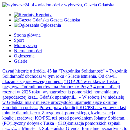
Reprinty
Gazeta Gdańska
Ogłoszenia
Strona główna
Sport
Motoryzacja
Nieruchomości
Ogłoszenia
Galerie
Czytaj historię u źródła. 45 lat "Tygodnika Solidarność"
»
Tygodnik
Solidarność obchodzi w tym roku 45-lecie istnienia. Od chwili
ukazania się pierwszego numer...
"TOP 20" w enklawie Tuska -
przybywa "półmilionerów" na Pomorzu
»
Przy 3,4 proc. inflacji
rocznej w 2025 roku, wynagrodzenia pomorskiej nomenklatury
gospodarczej kszt...
Gdańsk upamiętnił...
»
W sobotę i w niedzielę
w Gdańsku miały miejsce uroczystości upamiętniające okrutne
zbrodnie na polsk...
Prawo prawa koalicji KO/PSL - wyprawka last
minute dla minister
»
Zarząd woj. pomorskiego, kwintesencja
koalicji rządowej KO/PSL tuż przed powołaniem Jolanty Sobieran...
(PO)lityczny dobytek Tuska - (KO)lonizacja pomorskich szpitali
na... g...
»
Minister J. Sobierańska-Grenda, formalnie bezpartyjna, to