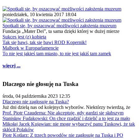
poniedziałek, 10 kwietnia 2017 18:04
Spotkali się, by oszacować możliwości założenia muzeum
Fundacja „Mater Dei”, ta sama dzięki której w dużej mierze
Sukces jest (z) kobietą
Tak się bawi, tak się bawi ROD Kopernik!
Malbork w Europarlamencie
To nie jest jakieś tam miasto, to nie jest jakiś tam zamek
więcej ...
Dlaczego nie głosuję na Tuska
środa, 04 października 2023 12:35
Dlaczego nie zagłosuję na Tuska?
Już dni dzielą nas od kolejnych wyborów. Niektórzy twierdzą, że
Prof. Piotr Czauderna: Nie akceptuję, gdy gardzi się słabszym
Stanisław Fudakowski: On chce rządzić i dzielić a to jest za mało
Mikołaj Jacek Kujawian: nie mogę wybaczyć panu Tuskowi, że tak
skłócił Polaków
Piotr Kotlarz: Z trzech powodów nie zagłosuję na Tuska i PO