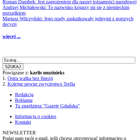
Roman Dambek: Jest zagrożeniem dla naszej tożsamości narodowej
Andrzej Michałowski: To nazwisko kojarzy mi się z niemieckim
porządkiem
Mariusz Wilczyński: Jego rządy zaskutkowały jednymi z gorszych
decyzji
więcej ...
SZUKAJ
Powiązane z:
karlis muzinieks
1.
Ostra walka bez finezji
2.
Kolejne pewne zwycięstwo Trefla
Redakcja
Reklama
Tu znajdziesz "Gazetę Gdańską"
Informacja o cookies
Kontakt
NEWSLETTER
Podaj nam swój e-mail, jeśli chcesz otrzymywać informacjęo o