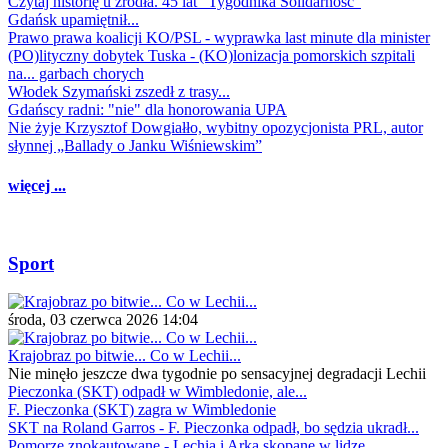
Czytaj historię u źródła. 45 lat "Tygodnika Solidarność"
Gdańsk upamiętnił...
Prawo prawa koalicji KO/PSL - wyprawka last minute dla minister
(PO)lityczny dobytek Tuska - (KO)lonizacja pomorskich szpitali
na... garbach chorych
Włodek Szymański zszedł z trasy...
Gdańscy radni: "nie" dla honorowania UPA
Nie żyje Krzysztof Dowgiałło, wybitny opozycjonista PRL, autor
słynnej „Ballady o Janku Wiśniewskim”
więcej ...
Sport
środa, 03 czerwca 2026 14:04
Krajobraz po bitwie... Co w Lechii...
Nie minęło jeszcze dwa tygodnie po sensacyjnej degradacji Lechii
Pieczonka (SKT) odpadł w Wimbledonie, ale...
F. Pieczonka (SKT) zagra w Wimbledonie
SKT na Roland Garros - F. Pieczonka odpadł, bo sędzia ukradł...
Pomorze znokautowane - Lechia i Arka skopane w lidze