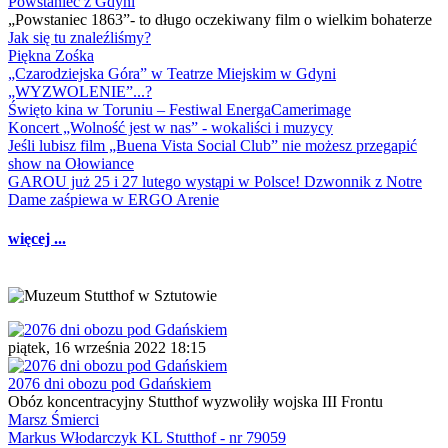
Powstaniec z Gdyni
„Powstaniec 1863”- to długo oczekiwany film o wielkim bohaterze
Jak się tu znaleźliśmy?
Piękna Zośka
„Czarodziejska Góra” w Teatrze Miejskim w Gdyni
„WYZWOLENIE”...?
Święto kina w Toruniu – Festiwal EnergaCamerimage
Koncert „Wolność jest w nas” - wokaliści i muzycy
Jeśli lubisz film „Buena Vista Social Club” nie możesz przegapić
show na Ołowiance
GAROU już 25 i 27 lutego wystąpi w Polsce! Dzwonnik z Notre
Dame zaśpiewa w ERGO Arenie
więcej ...
piątek, 16 września 2022 18:15
2076 dni obozu pod Gdańskiem
Obóz koncentracyjny Stutthof wyzwoliły wojska III Frontu
Marsz Śmierci
Markus Włodarczyk KL Stutthof - nr 79059