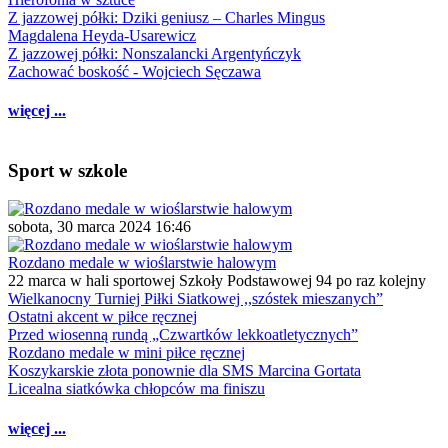
Z jazzowej półki: Dziki geniusz – Charles Mingus
Magdalena Heyda-Usarewicz
Z jazzowej półki: Nonszalancki Argentyńczyk
Zachować boskość - Wojciech Sęczawa
więcej ...
Sport w szkole
sobota, 30 marca 2024 16:46
Rozdano medale w wioślarstwie halowym
22 marca w hali sportowej Szkoły Podstawowej 94 po raz kolejny
Wielkanocny Turniej Piłki Siatkowej ,,szóstek mieszanych”
Ostatni akcent w piłce ręcznej
Przed wiosenną rundą „Czwartków lekkoatletycznych”
Rozdano medale w mini piłce ręcznej
Koszykarskie złota ponownie dla SMS Marcina Gortata
Licealna siatkówka chłopców ma finiszu
więcej ...