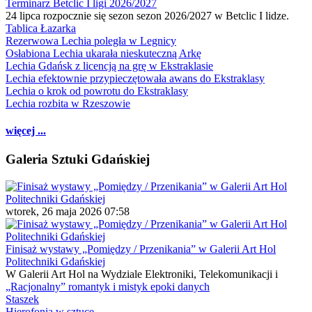
Terminarz Betclic I ligi 2026/2027
24 lipca rozpocznie się sezon sezon 2026/2027 w Betclic I lidze.
Tablica Łazarka
Rezerwowa Lechia poległa w Legnicy
Osłabiona Lechia ukarała nieskuteczną Arkę
Lechia Gdańsk z licencją na grę w Ekstraklasie
Lechia efektownie przypieczętowała awans do Ekstraklasy
Lechia o krok od powrotu do Ekstraklasy
Lechia rozbita w Rzeszowie
więcej ...
Galeria Sztuki Gdańskiej
wtorek, 26 maja 2026 07:58
Finisaż wystawy „Pomiędzy / Przenikania” w Galerii Art Hol
Politechniki Gdańskiej
W Galerii Art Hol na Wydziale Elektroniki, Telekomunikacji i
„Racjonalny” romantyk i mistyk epoki danych
Staszek
Hierofonia w sztuce