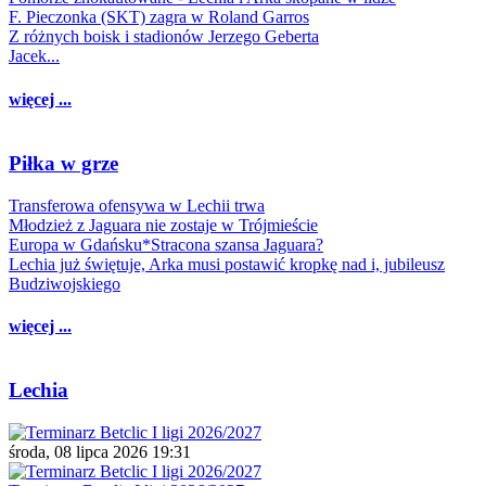
F. Pieczonka (SKT) zagra w Roland Garros
Z różnych boisk i stadionów Jerzego Geberta
Jacek...
więcej ...
Piłka w grze
Transferowa ofensywa w Lechii trwa
Młodzież z Jaguara nie zostaje w Trójmieście
Europa w Gdańsku*Stracona szansa Jaguara?
Lechia już świętuje, Arka musi postawić kropkę nad i, jubileusz
Budziwojskiego
więcej ...
Lechia
środa, 08 lipca 2026 19:31