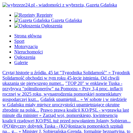
Reprinty
Gazeta Gdańska
Ogłoszenia
Strona główna
Sport
Motoryzacja
Nieruchomości
Ogłoszenia
Galerie
Czytaj historię u źródła. 45 lat "Tygodnika Solidarność"
»
Tygodnik
Solidarność obchodzi w tym roku 45-lecie istnienia. Od chwili
ukazania się pierwszego numer...
"TOP 20" w enklawie Tuska -
przybywa "półmilionerów" na Pomorzu
»
Przy 3,4 proc. inflacji
rocznej w 2025 roku, wynagrodzenia pomorskiej nomenklatury
gospodarczej kszt...
Gdańsk upamiętnił...
»
W sobotę i w niedzielę
w Gdańsku miały miejsce uroczystości upamiętniające okrutne
zbrodnie na polsk...
Prawo prawa koalicji KO/PSL - wyprawka last
minute dla minister
»
Zarząd woj. pomorskiego, kwintesencja
koalicji rządowej KO/PSL tuż przed powołaniem Jolanty Sobieran...
(PO)lityczny dobytek Tuska - (KO)lonizacja pomorskich szpitali
na... g...
»
Minister J. Sobierańska-Grenda, formalnie bezpartyjna, to