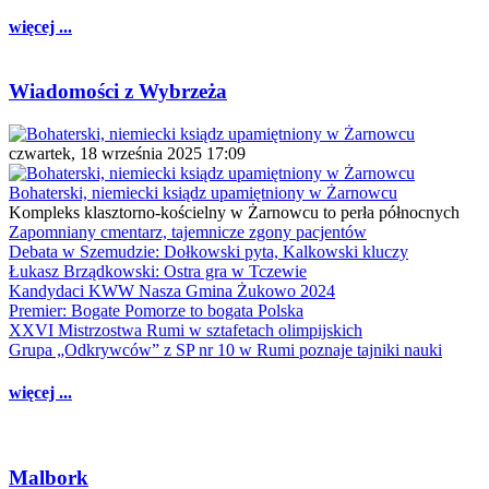
więcej ...
Wiadomości z Wybrzeża
czwartek, 18 września 2025 17:09
Bohaterski, niemiecki ksiądz upamiętniony w Żarnowcu
Kompleks klasztorno-kościelny w Żarnowcu to perła północnych
Zapomniany cmentarz, tajemnicze zgony pacjentów
Debata w Szemudzie: Dołkowski pyta, Kalkowski kluczy
Łukasz Brządkowski: Ostra gra w Tczewie
Kandydaci KWW Nasza Gmina Żukowo 2024
Premier: Bogate Pomorze to bogata Polska
XXVI Mistrzostwa Rumi w sztafetach olimpijskich
Grupa „Odkrywców” z SP nr 10 w Rumi poznaje tajniki nauki
więcej ...
Malbork