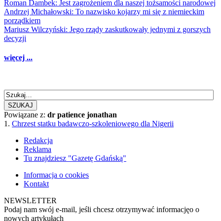
Roman Dambek: Jest zagrożeniem dla naszej tożsamości narodowej
Andrzej Michałowski: To nazwisko kojarzy mi się z niemieckim
porządkiem
Mariusz Wilczyński: Jego rządy zaskutkowały jednymi z gorszych
decyzji
więcej ...
SZUKAJ
Powiązane z:
dr patience jonathan
1.
Chrzest statku badawczo-szkoleniowego dla Nigerii
Redakcja
Reklama
Tu znajdziesz "Gazetę Gdańską"
Informacja o cookies
Kontakt
NEWSLETTER
Podaj nam swój e-mail, jeśli chcesz otrzymywać informacjęo o
nowych artykułach