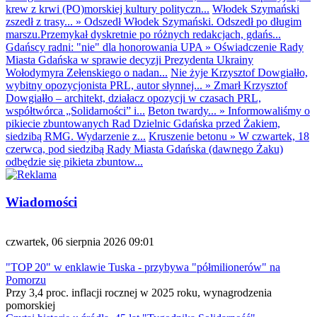
krew z krwi (PO)morskiej kultury polityczn...
Włodek Szymański
zszedł z trasy...
»
Odszedł Włodek Szymański. Odszedł po długim
marszu.Przemykał dyskretnie po różnych redakcjach, gdańs...
Gdańscy radni: "nie" dla honorowania UPA
»
Oświadczenie Rady
Miasta Gdańska w sprawie decyzji Prezydenta Ukrainy
Wołodymyra Zełenskiego o nadan...
Nie żyje Krzysztof Dowgiałło,
wybitny opozycjonista PRL, autor słynnej...
»
Zmarł Krzysztof
Dowgiałło – architekt, działacz opozycji w czasach PRL,
współtwórca „Solidarności” i...
Beton twardy...
»
Informowaliśmy o
pikiecie zbuntowanych Rad Dzielnic Gdańska przed Żakiem,
siedzibą RMG. Wydarzenie z...
Kruszenie betonu
»
W czwartek, 18
czerwca, pod siedzibą Rady Miasta Gdańska (dawnego Żaku)
odbędzie się pikieta zbuntow...
Wiadomości
czwartek, 06 sierpnia 2026 09:01
"TOP 20" w enklawie Tuska - przybywa "półmilionerów" na
Pomorzu
Przy 3,4 proc. inflacji rocznej w 2025 roku, wynagrodzenia
pomorskiej