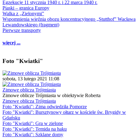
Egzekucje 11 stycznia 1940 r. i 22 marca 1940 r.
Piaski – granica Europy
Walka z „Zielonymi”
Wspomnienia więźnia obozu koncentracyjnego „Stutthof” Wacława
Lewandowskiego (fragment)
Pierwsze transporty
więcej ...
Foto "Kwiatki"
sobota, 13 lutego 2021 11:08
Zimowe oblicza Trójmiasta
Zimowe oblicze Trójmiasta w obiektywie Roberta
Zimowe oblicza Trójmiasta
Foto "Kwiatki": Zima odwiedziła Pomorze
Foto "Kwiatki": Bursztynowy ołtarz w kościele św. Brygidy w
Gdańsku
Foto "Kwiatki": Gra w zielone
Foto "Kwiatki": Temida na haku
Foto "Kwiatki": Szklane domy