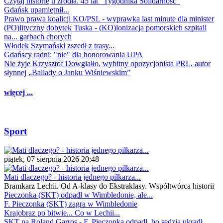
Czytaj historię u źródła. 45 lat "Tygodnika Solidarność"
Gdańsk upamiętnił...
Prawo prawa koalicji KO/PSL - wyprawka last minute dla minister
(PO)lityczny dobytek Tuska - (KO)lonizacja pomorskich szpitali
na... garbach chorych
Włodek Szymański zszedł z trasy...
Gdańscy radni: "nie" dla honorowania UPA
Nie żyje Krzysztof Dowgiałło, wybitny opozycjonista PRL, autor
słynnej „Ballady o Janku Wiśniewskim”
więcej ...
Sport
piątek, 07 sierpnia 2026 20:48
Mati dlaczego? - historia jednego piłkarza...
Bramkarz Lechii. Od A-klasy do Ekstraklasy. Współtwórca historii
Pieczonka (SKT) odpadł w Wimbledonie, ale...
F. Pieczonka (SKT) zagra w Wimbledonie
Krajobraz po bitwie... Co w Lechii...
SKT na Roland Garros - F. Pieczonka odpadł, bo sędzia ukradł...