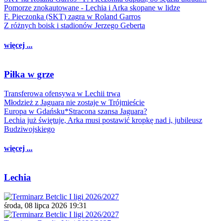
Pomorze znokautowane - Lechia i Arka skopane w lidze
F. Pieczonka (SKT) zagra w Roland Garros
Z różnych boisk i stadionów Jerzego Geberta
więcej ...
Piłka w grze
Transferowa ofensywa w Lechii trwa
Młodzież z Jaguara nie zostaje w Trójmieście
Europa w Gdańsku*Stracona szansa Jaguara?
Lechia już świętuje, Arka musi postawić kropkę nad i, jubileusz
Budziwojskiego
więcej ...
Lechia
środa, 08 lipca 2026 19:31