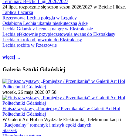
Terminarz Betclic I ligi 2026/2027
24 lipca rozpocznie się sezon sezon 2026/2027 w Betclic I lidze.
Tablica Łazarka
Rezerwowa Lechia poległa w Legnicy
Osłabiona Lechia ukarała nieskuteczną Arkę
Lechia Gdańsk z licencją na grę w Ekstraklasie
Lechia efektownie przypieczętowała awans do Ekstraklasy
Lechia o krok od powrotu do Ekstraklasy
Lechia rozbita w Rzeszowie
więcej ...
Galeria Sztuki Gdańskiej
wtorek, 26 maja 2026 07:58
Finisaż wystawy „Pomiędzy / Przenikania” w Galerii Art Hol
Politechniki Gdańskiej
W Galerii Art Hol na Wydziale Elektroniki, Telekomunikacji i
„Racjonalny” romantyk i mistyk epoki danych
Staszek
Hierofonia w sztuce