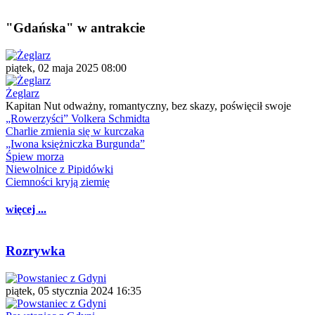
"Gdańska" w antrakcie
piątek, 02 maja 2025 08:00
Żeglarz
Kapitan Nut odważny, romantyczny, bez skazy, poświęcił swoje
„Rowerzyści” Volkera Schmidta
Charlie zmienia się w kurczaka
„Iwona księżniczka Burgunda”
Śpiew morza
Niewolnice z Pipidówki
Ciemności kryją ziemię
więcej ...
Rozrywka
piątek, 05 stycznia 2024 16:35