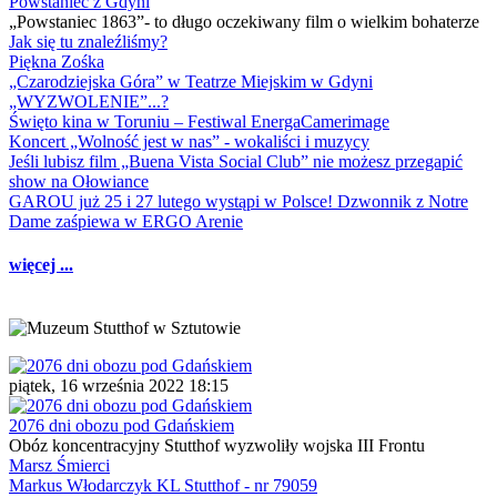
Powstaniec z Gdyni
„Powstaniec 1863”- to długo oczekiwany film o wielkim bohaterze
Jak się tu znaleźliśmy?
Piękna Zośka
„Czarodziejska Góra” w Teatrze Miejskim w Gdyni
„WYZWOLENIE”...?
Święto kina w Toruniu – Festiwal EnergaCamerimage
Koncert „Wolność jest w nas” - wokaliści i muzycy
Jeśli lubisz film „Buena Vista Social Club” nie możesz przegapić
show na Ołowiance
GAROU już 25 i 27 lutego wystąpi w Polsce! Dzwonnik z Notre
Dame zaśpiewa w ERGO Arenie
więcej ...
piątek, 16 września 2022 18:15
2076 dni obozu pod Gdańskiem
Obóz koncentracyjny Stutthof wyzwoliły wojska III Frontu
Marsz Śmierci
Markus Włodarczyk KL Stutthof - nr 79059