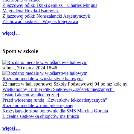
Z jazzowej półki: Dziki geniusz – Charles Mingus
Magdalena Heyda-Usarewicz
Z jazzowej półki: Nonszalancki Argentyńczyk
Zachować boskość - Wojciech Sęczawa
więcej ...
Sport w szkole
sobota, 30 marca 2024 16:46
Rozdano medale w wioślarstwie halowym
22 marca w hali sportowej Szkoły Podstawowej 94 po raz kolejny
Wielkanocny Turniej Piłki Siatkowej ,,szóstek mieszanych”
Ostatni akcent w piłce ręcznej
Przed wiosenną rundą „Czwartków lekkoatletycznych”
Rozdano medale w mini piłce ręcznej
Koszykarskie złota ponownie dla SMS Marcina Gortata
Licealna siatkówka chłopców ma finiszu
więcej ...