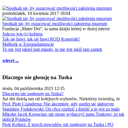
poniedziałek, 10 kwietnia 2017 18:04
Spotkali się, by oszacować możliwości założenia muzeum
Fundacja „Mater Dei”, ta sama dzięki której w dużej mierze
Sukces jest (z) kobietą
Tak się bawi, tak się bawi ROD Kopernik!
Malbork w Europarlamencie
To nie jest jakieś tam miasto, to nie jest jakiś tam zamek
więcej ...
Dlaczego nie głosuję na Tuska
środa, 04 października 2023 12:35
Dlaczego nie zagłosuję na Tuska?
Już dni dzielą nas od kolejnych wyborów. Niektórzy twierdzą, że
Prof. Piotr Czauderna: Nie akceptuję, gdy gardzi się słabszym
Stanisław Fudakowski: On chce rządzić i dzielić a to jest za mało
Mikołaj Jacek Kujawian: nie mogę wybaczyć panu Tuskowi, że tak
skłócił Polaków
Piotr Kotlarz: Z trzech powodów nie zagłosuję na Tuska i PO