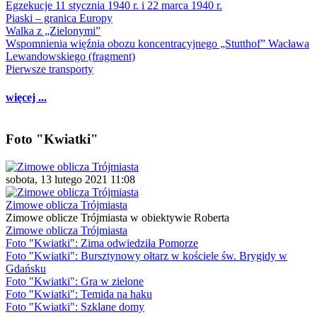
Egzekucje 11 stycznia 1940 r. i 22 marca 1940 r.
Piaski – granica Europy
Walka z „Zielonymi”
Wspomnienia więźnia obozu koncentracyjnego „Stutthof” Wacława
Lewandowskiego (fragment)
Pierwsze transporty
więcej ...
Foto "Kwiatki"
sobota, 13 lutego 2021 11:08
Zimowe oblicza Trójmiasta
Zimowe oblicze Trójmiasta w obiektywie Roberta
Zimowe oblicza Trójmiasta
Foto "Kwiatki": Zima odwiedziła Pomorze
Foto "Kwiatki": Bursztynowy ołtarz w kościele św. Brygidy w
Gdańsku
Foto "Kwiatki": Gra w zielone
Foto "Kwiatki": Temida na haku
Foto "Kwiatki": Szklane domy