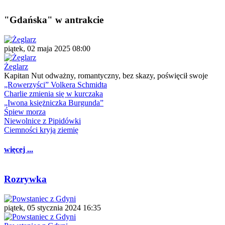
"Gdańska" w antrakcie
piątek, 02 maja 2025 08:00
Żeglarz
Kapitan Nut odważny, romantyczny, bez skazy, poświęcił swoje
„Rowerzyści” Volkera Schmidta
Charlie zmienia się w kurczaka
„Iwona księżniczka Burgunda”
Śpiew morza
Niewolnice z Pipidówki
Ciemności kryją ziemię
więcej ...
Rozrywka
piątek, 05 stycznia 2024 16:35