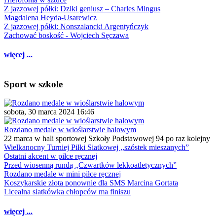
Z jazzowej półki: Dziki geniusz – Charles Mingus
Magdalena Heyda-Usarewicz
Z jazzowej półki: Nonszalancki Argentyńczyk
Zachować boskość - Wojciech Sęczawa
więcej ...
Sport w szkole
sobota, 30 marca 2024 16:46
Rozdano medale w wioślarstwie halowym
22 marca w hali sportowej Szkoły Podstawowej 94 po raz kolejny
Wielkanocny Turniej Piłki Siatkowej ,,szóstek mieszanych”
Ostatni akcent w piłce ręcznej
Przed wiosenną rundą „Czwartków lekkoatletycznych”
Rozdano medale w mini piłce ręcznej
Koszykarskie złota ponownie dla SMS Marcina Gortata
Licealna siatkówka chłopców ma finiszu
więcej ...