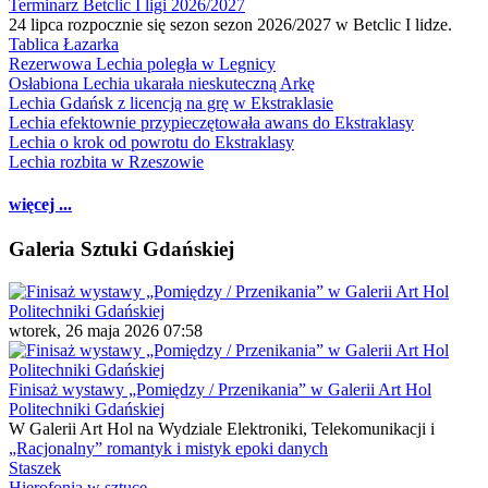
Terminarz Betclic I ligi 2026/2027
24 lipca rozpocznie się sezon sezon 2026/2027 w Betclic I lidze.
Tablica Łazarka
Rezerwowa Lechia poległa w Legnicy
Osłabiona Lechia ukarała nieskuteczną Arkę
Lechia Gdańsk z licencją na grę w Ekstraklasie
Lechia efektownie przypieczętowała awans do Ekstraklasy
Lechia o krok od powrotu do Ekstraklasy
Lechia rozbita w Rzeszowie
więcej ...
Galeria Sztuki Gdańskiej
wtorek, 26 maja 2026 07:58
Finisaż wystawy „Pomiędzy / Przenikania” w Galerii Art Hol
Politechniki Gdańskiej
W Galerii Art Hol na Wydziale Elektroniki, Telekomunikacji i
„Racjonalny” romantyk i mistyk epoki danych
Staszek
Hierofonia w sztuce