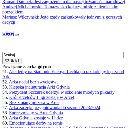
Roman Dambek: Jest zagrożeniem dla naszej tożsamości narodowej
Andrzej Michałowski: To nazwisko kojarzy mi się z niemieckim
porządkiem
Mariusz Wilczyński: Jego rządy zaskutkowały jednymi z gorszych
decyzji
więcej ...
SZUKAJ
Powiązane z:
arka gdynia
51.
Ale derby na Stadionie Energa! Lechia po raz kolejny lepsza od
Arki
52.
Arka nadal bez zwycięstwa
53.
Kiepska inauguracja Arki Gdynia
54.
Prezydent Szczurek uderzył w szkolenie młodych piłkarzy
55.
Król strzelców I ligi zostaje w Arce!
56.
Bez zmiany prezesa w Arce
57.
Arka zaczęła przygotowania do sezonu 2023/2024
58.
Spore zmiany w Arce Gdynia
59.
Arka Gdynia zostaje w I lidze
60.
Emocjonujące derby na remis