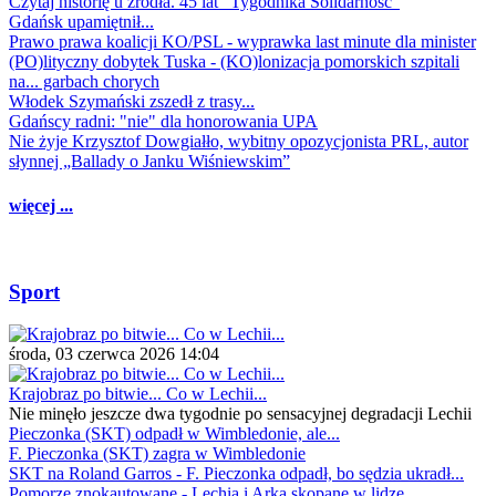
Czytaj historię u źródła. 45 lat "Tygodnika Solidarność"
Gdańsk upamiętnił...
Prawo prawa koalicji KO/PSL - wyprawka last minute dla minister
(PO)lityczny dobytek Tuska - (KO)lonizacja pomorskich szpitali
na... garbach chorych
Włodek Szymański zszedł z trasy...
Gdańscy radni: "nie" dla honorowania UPA
Nie żyje Krzysztof Dowgiałło, wybitny opozycjonista PRL, autor
słynnej „Ballady o Janku Wiśniewskim”
więcej ...
Sport
środa, 03 czerwca 2026 14:04
Krajobraz po bitwie... Co w Lechii...
Nie minęło jeszcze dwa tygodnie po sensacyjnej degradacji Lechii
Pieczonka (SKT) odpadł w Wimbledonie, ale...
F. Pieczonka (SKT) zagra w Wimbledonie
SKT na Roland Garros - F. Pieczonka odpadł, bo sędzia ukradł...
Pomorze znokautowane - Lechia i Arka skopane w lidze