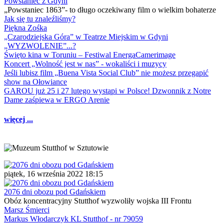
Powstaniec z Gdyni
„Powstaniec 1863”- to długo oczekiwany film o wielkim bohaterze
Jak się tu znaleźliśmy?
Piękna Zośka
„Czarodziejska Góra” w Teatrze Miejskim w Gdyni
„WYZWOLENIE”...?
Święto kina w Toruniu – Festiwal EnergaCamerimage
Koncert „Wolność jest w nas” - wokaliści i muzycy
Jeśli lubisz film „Buena Vista Social Club” nie możesz przegapić
show na Ołowiance
GAROU już 25 i 27 lutego wystąpi w Polsce! Dzwonnik z Notre
Dame zaśpiewa w ERGO Arenie
więcej ...
piątek, 16 września 2022 18:15
2076 dni obozu pod Gdańskiem
Obóz koncentracyjny Stutthof wyzwoliły wojska III Frontu
Marsz Śmierci
Markus Włodarczyk KL Stutthof - nr 79059