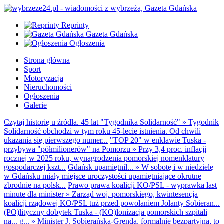
Reprinty
Gazeta Gdańska
Ogłoszenia
Strona główna
Sport
Motoryzacja
Nieruchomości
Ogłoszenia
Galerie
Czytaj historię u źródła. 45 lat "Tygodnika Solidarność"
»
Tygodnik
Solidarność obchodzi w tym roku 45-lecie istnienia. Od chwili
ukazania się pierwszego numer...
"TOP 20" w enklawie Tuska -
przybywa "półmilionerów" na Pomorzu
»
Przy 3,4 proc. inflacji
rocznej w 2025 roku, wynagrodzenia pomorskiej nomenklatury
gospodarczej kszt...
Gdańsk upamiętnił...
»
W sobotę i w niedzielę
w Gdańsku miały miejsce uroczystości upamiętniające okrutne
zbrodnie na polsk...
Prawo prawa koalicji KO/PSL - wyprawka last
minute dla minister
»
Zarząd woj. pomorskiego, kwintesencja
koalicji rządowej KO/PSL tuż przed powołaniem Jolanty Sobieran...
(PO)lityczny dobytek Tuska - (KO)lonizacja pomorskich szpitali
na... g...
»
Minister J. Sobierańska-Grenda, formalnie bezpartyjna, to