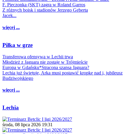
F. Pieczonka (SKT) zagra w Roland Garros
Z różnych boisk i stadionów Jerzego Geberta
Jacek...
więcej ...
Piłka w grze
Transferowa ofensywa w Lechii trwa
Młodzież z Jaguara nie zostaje w Trójmieście
Europa w Gdańsku*Stracona szansa Jaguara?
Lechia już świętuje, Arka musi postawić kropkę nad i, jubileusz
Budziwojskiego
więcej ...
Lechia
środa, 08 lipca 2026 19:31