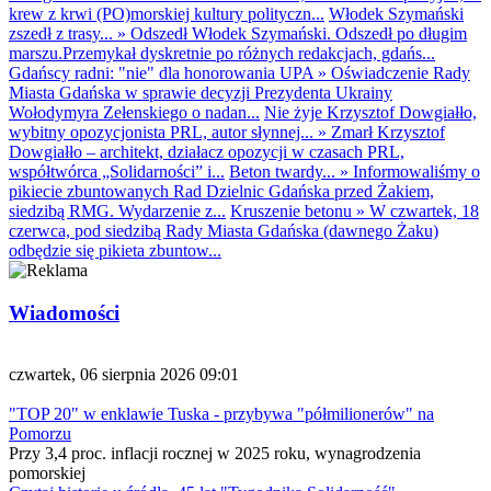
krew z krwi (PO)morskiej kultury polityczn...
Włodek Szymański
zszedł z trasy...
»
Odszedł Włodek Szymański. Odszedł po długim
marszu.Przemykał dyskretnie po różnych redakcjach, gdańs...
Gdańscy radni: "nie" dla honorowania UPA
»
Oświadczenie Rady
Miasta Gdańska w sprawie decyzji Prezydenta Ukrainy
Wołodymyra Zełenskiego o nadan...
Nie żyje Krzysztof Dowgiałło,
wybitny opozycjonista PRL, autor słynnej...
»
Zmarł Krzysztof
Dowgiałło – architekt, działacz opozycji w czasach PRL,
współtwórca „Solidarności” i...
Beton twardy...
»
Informowaliśmy o
pikiecie zbuntowanych Rad Dzielnic Gdańska przed Żakiem,
siedzibą RMG. Wydarzenie z...
Kruszenie betonu
»
W czwartek, 18
czerwca, pod siedzibą Rady Miasta Gdańska (dawnego Żaku)
odbędzie się pikieta zbuntow...
Wiadomości
czwartek, 06 sierpnia 2026 09:01
"TOP 20" w enklawie Tuska - przybywa "półmilionerów" na
Pomorzu
Przy 3,4 proc. inflacji rocznej w 2025 roku, wynagrodzenia
pomorskiej