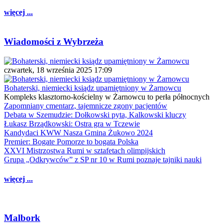
więcej ...
Wiadomości z Wybrzeża
czwartek, 18 września 2025 17:09
Bohaterski, niemiecki ksiądz upamiętniony w Żarnowcu
Kompleks klasztorno-kościelny w Żarnowcu to perła północnych
Zapomniany cmentarz, tajemnicze zgony pacjentów
Debata w Szemudzie: Dołkowski pyta, Kalkowski kluczy
Łukasz Brządkowski: Ostra gra w Tczewie
Kandydaci KWW Nasza Gmina Żukowo 2024
Premier: Bogate Pomorze to bogata Polska
XXVI Mistrzostwa Rumi w sztafetach olimpijskich
Grupa „Odkrywców” z SP nr 10 w Rumi poznaje tajniki nauki
więcej ...
Malbork