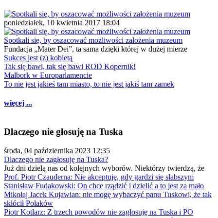
poniedziałek, 10 kwietnia 2017 18:04
Spotkali się, by oszacować możliwości założenia muzeum
Fundacja „Mater Dei”, ta sama dzięki której w dużej mierze
Sukces jest (z) kobietą
Tak się bawi, tak się bawi ROD Kopernik!
Malbork w Europarlamencie
To nie jest jakieś tam miasto, to nie jest jakiś tam zamek
więcej ...
Dlaczego nie głosuję na Tuska
środa, 04 października 2023 12:35
Dlaczego nie zagłosuję na Tuska?
Już dni dzielą nas od kolejnych wyborów. Niektórzy twierdzą, że
Prof. Piotr Czauderna: Nie akceptuję, gdy gardzi się słabszym
Stanisław Fudakowski: On chce rządzić i dzielić a to jest za mało
Mikołaj Jacek Kujawian: nie mogę wybaczyć panu Tuskowi, że tak
skłócił Polaków
Piotr Kotlarz: Z trzech powodów nie zagłosuję na Tuska i PO