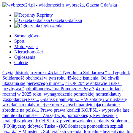
Reprinty
Gazeta Gdańska
Ogłoszenia
Strona główna
Sport
Motoryzacja
Nieruchomości
Ogłoszenia
Galerie
Czytaj historię u źródła. 45 lat "Tygodnika Solidarność"
»
Tygodnik
Solidarność obchodzi w tym roku 45-lecie istnienia. Od chwili
ukazania się pierwszego numer...
"TOP 20" w enklawie Tuska -
przybywa "półmilionerów" na Pomorzu
»
Przy 3,4 proc. inflacji
rocznej w 2025 roku, wynagrodzenia pomorskiej nomenklatury
gospodarczej kszt...
Gdańsk upamiętnił...
»
W sobotę i w niedzielę
w Gdańsku miały miejsce uroczystości upamiętniające okrutne
zbrodnie na polsk...
Prawo prawa koalicji KO/PSL - wyprawka last
minute dla minister
»
Zarząd woj. pomorskiego, kwintesencja
koalicji rządowej KO/PSL tuż przed powołaniem Jolanty Sobieran...
(PO)lityczny dobytek Tuska - (KO)lonizacja pomorskich szpitali
na... g...
»
Minister J. Sobierańska-Grenda, formalnie bezpartyjna, to