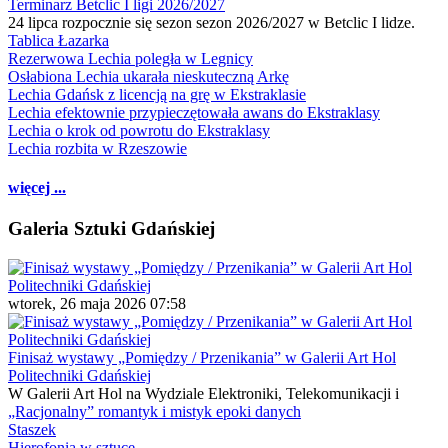
Terminarz Betclic I ligi 2026/2027
24 lipca rozpocznie się sezon sezon 2026/2027 w Betclic I lidze.
Tablica Łazarka
Rezerwowa Lechia poległa w Legnicy
Osłabiona Lechia ukarała nieskuteczną Arkę
Lechia Gdańsk z licencją na grę w Ekstraklasie
Lechia efektownie przypieczętowała awans do Ekstraklasy
Lechia o krok od powrotu do Ekstraklasy
Lechia rozbita w Rzeszowie
więcej ...
Galeria Sztuki Gdańskiej
wtorek, 26 maja 2026 07:58
Finisaż wystawy „Pomiędzy / Przenikania” w Galerii Art Hol
Politechniki Gdańskiej
W Galerii Art Hol na Wydziale Elektroniki, Telekomunikacji i
„Racjonalny” romantyk i mistyk epoki danych
Staszek
Hierofonia w sztuce