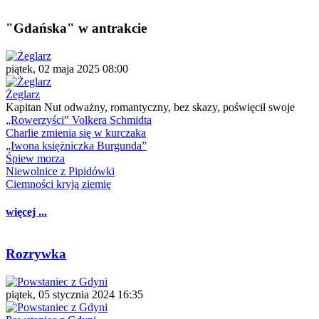
"Gdańska" w antrakcie
piątek, 02 maja 2025 08:00
Żeglarz
Kapitan Nut odważny, romantyczny, bez skazy, poświęcił swoje
„Rowerzyści” Volkera Schmidta
Charlie zmienia się w kurczaka
„Iwona księżniczka Burgunda”
Śpiew morza
Niewolnice z Pipidówki
Ciemności kryją ziemię
więcej ...
Rozrywka
piątek, 05 stycznia 2024 16:35