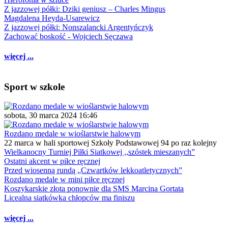
Z jazzowej półki: Dziki geniusz – Charles Mingus
Magdalena Heyda-Usarewicz
Z jazzowej półki: Nonszalancki Argentyńczyk
Zachować boskość - Wojciech Sęczawa
więcej ...
Sport w szkole
sobota, 30 marca 2024 16:46
Rozdano medale w wioślarstwie halowym
22 marca w hali sportowej Szkoły Podstawowej 94 po raz kolejny
Wielkanocny Turniej Piłki Siatkowej ,,szóstek mieszanych”
Ostatni akcent w piłce ręcznej
Przed wiosenną rundą „Czwartków lekkoatletycznych”
Rozdano medale w mini piłce ręcznej
Koszykarskie złota ponownie dla SMS Marcina Gortata
Licealna siatkówka chłopców ma finiszu
więcej ...