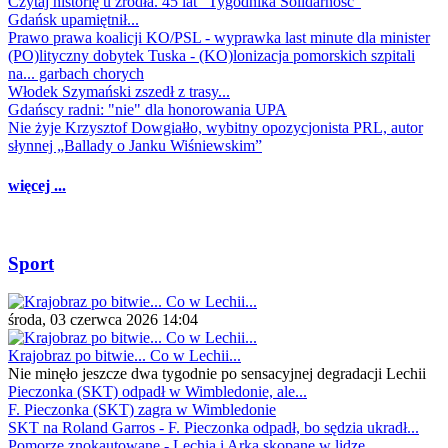
Czytaj historię u źródła. 45 lat "Tygodnika Solidarność"
Gdańsk upamiętnił...
Prawo prawa koalicji KO/PSL - wyprawka last minute dla minister
(PO)lityczny dobytek Tuska - (KO)lonizacja pomorskich szpitali
na... garbach chorych
Włodek Szymański zszedł z trasy...
Gdańscy radni: "nie" dla honorowania UPA
Nie żyje Krzysztof Dowgiałło, wybitny opozycjonista PRL, autor
słynnej „Ballady o Janku Wiśniewskim”
więcej ...
Sport
środa, 03 czerwca 2026 14:04
Krajobraz po bitwie... Co w Lechii...
Nie minęło jeszcze dwa tygodnie po sensacyjnej degradacji Lechii
Pieczonka (SKT) odpadł w Wimbledonie, ale...
F. Pieczonka (SKT) zagra w Wimbledonie
SKT na Roland Garros - F. Pieczonka odpadł, bo sędzia ukradł...
Pomorze znokautowane - Lechia i Arka skopane w lidze