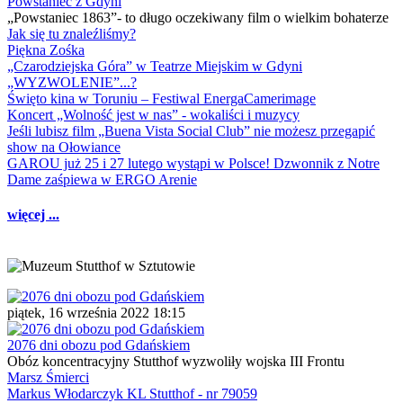
Powstaniec z Gdyni
„Powstaniec 1863”- to długo oczekiwany film o wielkim bohaterze
Jak się tu znaleźliśmy?
Piękna Zośka
„Czarodziejska Góra” w Teatrze Miejskim w Gdyni
„WYZWOLENIE”...?
Święto kina w Toruniu – Festiwal EnergaCamerimage
Koncert „Wolność jest w nas” - wokaliści i muzycy
Jeśli lubisz film „Buena Vista Social Club” nie możesz przegapić
show na Ołowiance
GAROU już 25 i 27 lutego wystąpi w Polsce! Dzwonnik z Notre
Dame zaśpiewa w ERGO Arenie
więcej ...
piątek, 16 września 2022 18:15
2076 dni obozu pod Gdańskiem
Obóz koncentracyjny Stutthof wyzwoliły wojska III Frontu
Marsz Śmierci
Markus Włodarczyk KL Stutthof - nr 79059