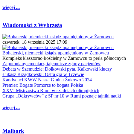
więcej ...
Wiadomości z Wybrzeża
czwartek, 18 września 2025 17:09
Bohaterski, niemiecki ksiądz upamiętniony w Żarnowcu
Kompleks klasztorno-kościelny w Żarnowcu to perła północnych
Zapomniany cmentarz, tajemnicze zgony pacjentów
Debata w Szemudzie: Dołkowski pyta, Kalkowski kluczy
Łukasz Brządkowski: Ostra gra w Tczewie
Kandydaci KWW Nasza Gmina Żukowo 2024
Premier: Bogate Pomorze to bogata Polska
XXVI Mistrzostwa Rumi w sztafetach olimpijskich
Grupa „Odkrywców” z SP nr 10 w Rumi poznaje tajniki nauki
więcej ...
Malbork