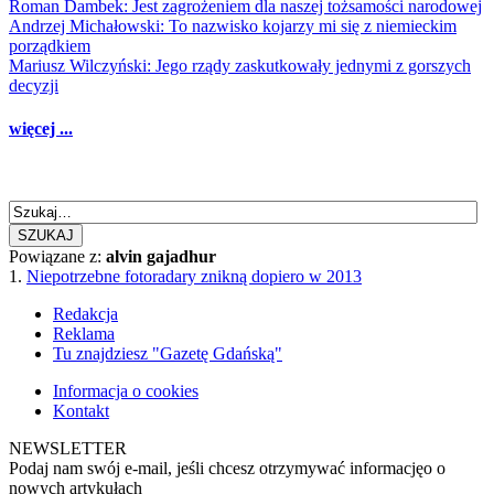
Roman Dambek: Jest zagrożeniem dla naszej tożsamości narodowej
Andrzej Michałowski: To nazwisko kojarzy mi się z niemieckim
porządkiem
Mariusz Wilczyński: Jego rządy zaskutkowały jednymi z gorszych
decyzji
więcej ...
SZUKAJ
Powiązane z:
alvin gajadhur
1.
Niepotrzebne fotoradary znikną dopiero w 2013
Redakcja
Reklama
Tu znajdziesz "Gazetę Gdańską"
Informacja o cookies
Kontakt
NEWSLETTER
Podaj nam swój e-mail, jeśli chcesz otrzymywać informacjęo o
nowych artykułach