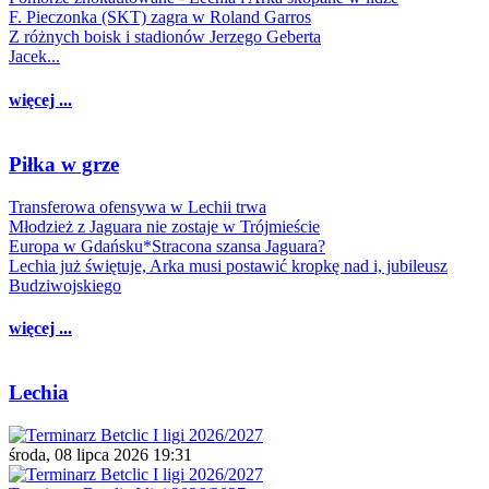
F. Pieczonka (SKT) zagra w Roland Garros
Z różnych boisk i stadionów Jerzego Geberta
Jacek...
więcej ...
Piłka w grze
Transferowa ofensywa w Lechii trwa
Młodzież z Jaguara nie zostaje w Trójmieście
Europa w Gdańsku*Stracona szansa Jaguara?
Lechia już świętuje, Arka musi postawić kropkę nad i, jubileusz
Budziwojskiego
więcej ...
Lechia
środa, 08 lipca 2026 19:31