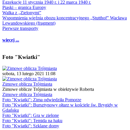
Egzekucje 11 stycznia 1940 r. i 22 marca 1940 r.
Piaski – granica Europy
Walka z „Zielonymi”
Wspomnienia więźnia obozu koncentracyjnego „Stutthof” Wacława
Lewandowskiego (fragment)
Pierwsze transporty
więcej ...
Foto "Kwiatki"
sobota, 13 lutego 2021 11:08
Zimowe oblicza Trójmiasta
Zimowe oblicze Trójmiasta w obiektywie Roberta
Zimowe oblicza Trójmiasta
Foto "Kwiatki": Zima odwiedziła Pomorze
Foto "Kwiatki": Bursztynowy ołtarz w kościele św. Brygidy w
Gdańsku
Foto "Kwiatki": Gra w zielone
Foto "Kwiatki": Temida na haku
Foto "Kwiatki": Szklane domy