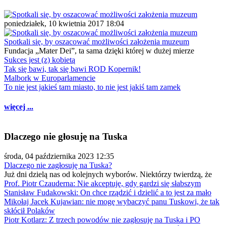
poniedziałek, 10 kwietnia 2017 18:04
Spotkali się, by oszacować możliwości założenia muzeum
Fundacja „Mater Dei”, ta sama dzięki której w dużej mierze
Sukces jest (z) kobietą
Tak się bawi, tak się bawi ROD Kopernik!
Malbork w Europarlamencie
To nie jest jakieś tam miasto, to nie jest jakiś tam zamek
więcej ...
Dlaczego nie głosuję na Tuska
środa, 04 października 2023 12:35
Dlaczego nie zagłosuję na Tuska?
Już dni dzielą nas od kolejnych wyborów. Niektórzy twierdzą, że
Prof. Piotr Czauderna: Nie akceptuję, gdy gardzi się słabszym
Stanisław Fudakowski: On chce rządzić i dzielić a to jest za mało
Mikołaj Jacek Kujawian: nie mogę wybaczyć panu Tuskowi, że tak
skłócił Polaków
Piotr Kotlarz: Z trzech powodów nie zagłosuję na Tuska i PO