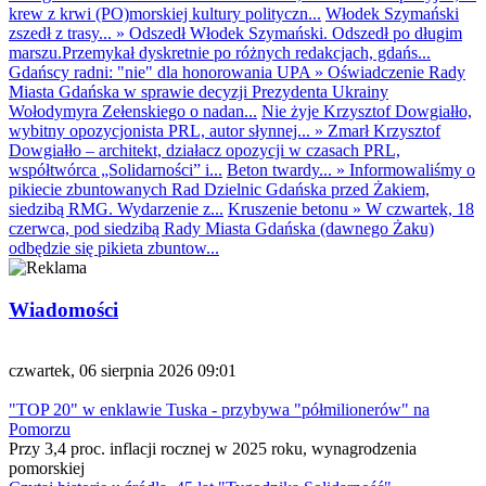
krew z krwi (PO)morskiej kultury polityczn...
Włodek Szymański
zszedł z trasy...
»
Odszedł Włodek Szymański. Odszedł po długim
marszu.Przemykał dyskretnie po różnych redakcjach, gdańs...
Gdańscy radni: "nie" dla honorowania UPA
»
Oświadczenie Rady
Miasta Gdańska w sprawie decyzji Prezydenta Ukrainy
Wołodymyra Zełenskiego o nadan...
Nie żyje Krzysztof Dowgiałło,
wybitny opozycjonista PRL, autor słynnej...
»
Zmarł Krzysztof
Dowgiałło – architekt, działacz opozycji w czasach PRL,
współtwórca „Solidarności” i...
Beton twardy...
»
Informowaliśmy o
pikiecie zbuntowanych Rad Dzielnic Gdańska przed Żakiem,
siedzibą RMG. Wydarzenie z...
Kruszenie betonu
»
W czwartek, 18
czerwca, pod siedzibą Rady Miasta Gdańska (dawnego Żaku)
odbędzie się pikieta zbuntow...
Wiadomości
czwartek, 06 sierpnia 2026 09:01
"TOP 20" w enklawie Tuska - przybywa "półmilionerów" na
Pomorzu
Przy 3,4 proc. inflacji rocznej w 2025 roku, wynagrodzenia
pomorskiej