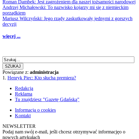
Roman Dambek: Jest zagrożeniem dla naszej tożsamości narodowej
Andrzej Michałowski: To nazwisko kojarzy mi się z niemieckim
porządkiem
Mariusz Wilczyński: Jego rządy zaskutkowały jednymi z gorszych
decyzji
więcej ...
SZUKAJ
Powiązane z:
administracja
1.
Henryk Piec: Kto słucha premiera?
Redakcja
Reklama
Tu znajdziesz "Gazetę Gdańską"
Informacja o cookies
Kontakt
NEWSLETTER
Podaj nam swój e-mail, jeśli chcesz otrzymywać informacjęo o
nowych artykułach