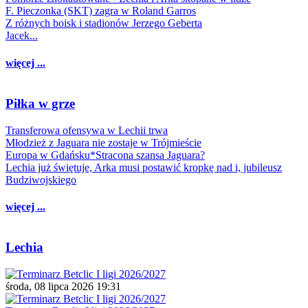
F. Pieczonka (SKT) zagra w Roland Garros
Z różnych boisk i stadionów Jerzego Geberta
Jacek...
więcej ...
Piłka w grze
Transferowa ofensywa w Lechii trwa
Młodzież z Jaguara nie zostaje w Trójmieście
Europa w Gdańsku*Stracona szansa Jaguara?
Lechia już świętuje, Arka musi postawić kropkę nad i, jubileusz
Budziwojskiego
więcej ...
Lechia
środa, 08 lipca 2026 19:31