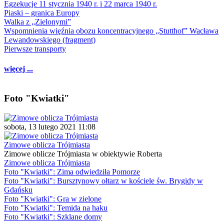
Egzekucje 11 stycznia 1940 r. i 22 marca 1940 r.
Piaski – granica Europy
Walka z „Zielonymi”
Wspomnienia więźnia obozu koncentracyjnego „Stutthof” Wacława
Lewandowskiego (fragment)
Pierwsze transporty
więcej ...
Foto "Kwiatki"
sobota, 13 lutego 2021 11:08
Zimowe oblicza Trójmiasta
Zimowe oblicze Trójmiasta w obiektywie Roberta
Zimowe oblicza Trójmiasta
Foto "Kwiatki": Zima odwiedziła Pomorze
Foto "Kwiatki": Bursztynowy ołtarz w kościele św. Brygidy w
Gdańsku
Foto "Kwiatki": Gra w zielone
Foto "Kwiatki": Temida na haku
Foto "Kwiatki": Szklane domy