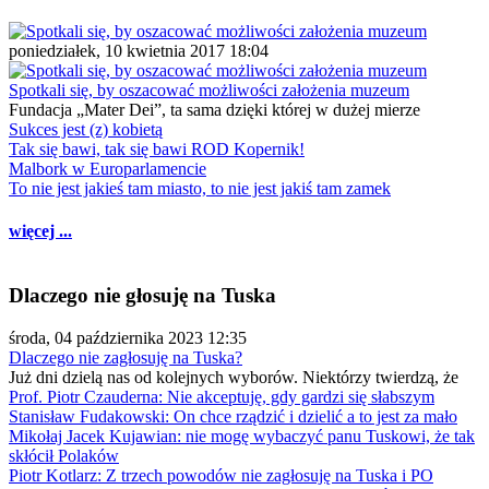
poniedziałek, 10 kwietnia 2017 18:04
Spotkali się, by oszacować możliwości założenia muzeum
Fundacja „Mater Dei”, ta sama dzięki której w dużej mierze
Sukces jest (z) kobietą
Tak się bawi, tak się bawi ROD Kopernik!
Malbork w Europarlamencie
To nie jest jakieś tam miasto, to nie jest jakiś tam zamek
więcej ...
Dlaczego nie głosuję na Tuska
środa, 04 października 2023 12:35
Dlaczego nie zagłosuję na Tuska?
Już dni dzielą nas od kolejnych wyborów. Niektórzy twierdzą, że
Prof. Piotr Czauderna: Nie akceptuję, gdy gardzi się słabszym
Stanisław Fudakowski: On chce rządzić i dzielić a to jest za mało
Mikołaj Jacek Kujawian: nie mogę wybaczyć panu Tuskowi, że tak
skłócił Polaków
Piotr Kotlarz: Z trzech powodów nie zagłosuję na Tuska i PO