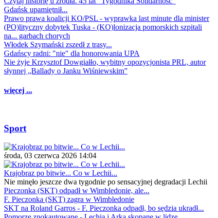
Czytaj historię u źródła. 45 lat "Tygodnika Solidarność"
Gdańsk upamiętnił...
Prawo prawa koalicji KO/PSL - wyprawka last minute dla minister
(PO)lityczny dobytek Tuska - (KO)lonizacja pomorskich szpitali
na... garbach chorych
Włodek Szymański zszedł z trasy...
Gdańscy radni: "nie" dla honorowania UPA
Nie żyje Krzysztof Dowgiałło, wybitny opozycjonista PRL, autor
słynnej „Ballady o Janku Wiśniewskim”
więcej ...
Sport
środa, 03 czerwca 2026 14:04
Krajobraz po bitwie... Co w Lechii...
Nie minęło jeszcze dwa tygodnie po sensacyjnej degradacji Lechii
Pieczonka (SKT) odpadł w Wimbledonie, ale...
F. Pieczonka (SKT) zagra w Wimbledonie
SKT na Roland Garros - F. Pieczonka odpadł, bo sędzia ukradł...
Pomorze znokautowane - Lechia i Arka skopane w lidze