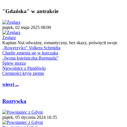
"Gdańska" w antrakcie
piątek, 02 maja 2025 08:00
Żeglarz
Kapitan Nut odważny, romantyczny, bez skazy, poświęcił swoje
„Rowerzyści” Volkera Schmidta
Charlie zmienia się w kurczaka
„Iwona księżniczka Burgunda”
Śpiew morza
Niewolnice z Pipidówki
Ciemności kryją ziemię
więcej ...
Rozrywka
piątek, 05 stycznia 2024 16:35