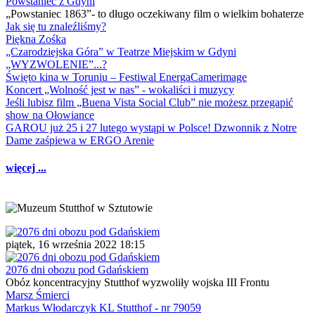
Powstaniec z Gdyni
„Powstaniec 1863”- to długo oczekiwany film o wielkim bohaterze
Jak się tu znaleźliśmy?
Piękna Zośka
„Czarodziejska Góra” w Teatrze Miejskim w Gdyni
„WYZWOLENIE”...?
Święto kina w Toruniu – Festiwal EnergaCamerimage
Koncert „Wolność jest w nas” - wokaliści i muzycy
Jeśli lubisz film „Buena Vista Social Club” nie możesz przegapić
show na Ołowiance
GAROU już 25 i 27 lutego wystąpi w Polsce! Dzwonnik z Notre
Dame zaśpiewa w ERGO Arenie
więcej ...
piątek, 16 września 2022 18:15
2076 dni obozu pod Gdańskiem
Obóz koncentracyjny Stutthof wyzwoliły wojska III Frontu
Marsz Śmierci
Markus Włodarczyk KL Stutthof - nr 79059