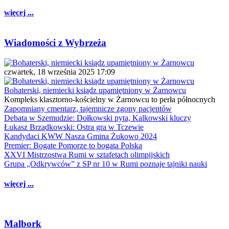
więcej ...
Wiadomości z Wybrzeża
czwartek, 18 września 2025 17:09
Bohaterski, niemiecki ksiądz upamiętniony w Żarnowcu
Kompleks klasztorno-kościelny w Żarnowcu to perła północnych
Zapomniany cmentarz, tajemnicze zgony pacjentów
Debata w Szemudzie: Dołkowski pyta, Kalkowski kluczy
Łukasz Brządkowski: Ostra gra w Tczewie
Kandydaci KWW Nasza Gmina Żukowo 2024
Premier: Bogate Pomorze to bogata Polska
XXVI Mistrzostwa Rumi w sztafetach olimpijskich
Grupa „Odkrywców” z SP nr 10 w Rumi poznaje tajniki nauki
więcej ...
Malbork