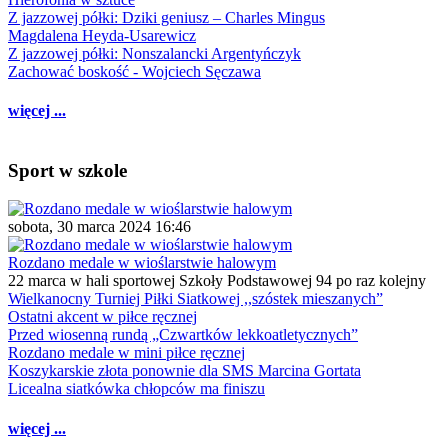
Z jazzowej półki: Dziki geniusz – Charles Mingus
Magdalena Heyda-Usarewicz
Z jazzowej półki: Nonszalancki Argentyńczyk
Zachować boskość - Wojciech Sęczawa
więcej ...
Sport w szkole
sobota, 30 marca 2024 16:46
Rozdano medale w wioślarstwie halowym
22 marca w hali sportowej Szkoły Podstawowej 94 po raz kolejny
Wielkanocny Turniej Piłki Siatkowej ,,szóstek mieszanych”
Ostatni akcent w piłce ręcznej
Przed wiosenną rundą „Czwartków lekkoatletycznych”
Rozdano medale w mini piłce ręcznej
Koszykarskie złota ponownie dla SMS Marcina Gortata
Licealna siatkówka chłopców ma finiszu
więcej ...