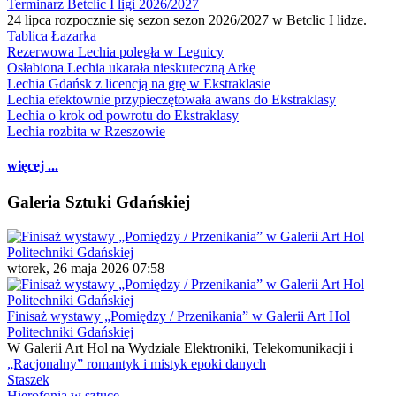
Terminarz Betclic I ligi 2026/2027
24 lipca rozpocznie się sezon sezon 2026/2027 w Betclic I lidze.
Tablica Łazarka
Rezerwowa Lechia poległa w Legnicy
Osłabiona Lechia ukarała nieskuteczną Arkę
Lechia Gdańsk z licencją na grę w Ekstraklasie
Lechia efektownie przypieczętowała awans do Ekstraklasy
Lechia o krok od powrotu do Ekstraklasy
Lechia rozbita w Rzeszowie
więcej ...
Galeria Sztuki Gdańskiej
wtorek, 26 maja 2026 07:58
Finisaż wystawy „Pomiędzy / Przenikania” w Galerii Art Hol
Politechniki Gdańskiej
W Galerii Art Hol na Wydziale Elektroniki, Telekomunikacji i
„Racjonalny” romantyk i mistyk epoki danych
Staszek
Hierofonia w sztuce