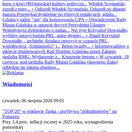
krew z krwi (PO)morskiej kultury polityczn...
Włodek Szymański
zszedł z trasy...
»
Odszedł Włodek Szymański. Odszedł po długim
marszu.Przemykał dyskretnie po różnych redakcjach, gdańs...
Gdańscy radni: "nie" dla honorowania UPA
»
Oświadczenie Rady
Miasta Gdańska w sprawie decyzji Prezydenta Ukrainy
Wołodymyra Zełenskiego o nadan...
Nie żyje Krzysztof Dowgiałło,
wybitny opozycjonista PRL, autor słynnej...
»
Zmarł Krzysztof
Dowgiałło – architekt, działacz opozycji w czasach PRL,
współtwórca „Solidarności” i...
Beton twardy...
»
Informowaliśmy o
pikiecie zbuntowanych Rad Dzielnic Gdańska przed Żakiem,
siedzibą RMG. Wydarzenie z...
Kruszenie betonu
»
W czwartek, 18
czerwca, pod siedzibą Rady Miasta Gdańska (dawnego Żaku)
odbędzie się pikieta zbuntow...
Wiadomości
czwartek, 06 sierpnia 2026 09:01
"TOP 20" w enklawie Tuska - przybywa "półmilionerów" na
Pomorzu
Przy 3,4 proc. inflacji rocznej w 2025 roku, wynagrodzenia
pomorskiej