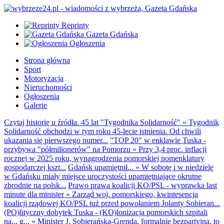
Reprinty
Gazeta Gdańska
Ogłoszenia
Strona główna
Sport
Motoryzacja
Nieruchomości
Ogłoszenia
Galerie
Czytaj historię u źródła. 45 lat "Tygodnika Solidarność"
»
Tygodnik
Solidarność obchodzi w tym roku 45-lecie istnienia. Od chwili
ukazania się pierwszego numer...
"TOP 20" w enklawie Tuska -
przybywa "półmilionerów" na Pomorzu
»
Przy 3,4 proc. inflacji
rocznej w 2025 roku, wynagrodzenia pomorskiej nomenklatury
gospodarczej kszt...
Gdańsk upamiętnił...
»
W sobotę i w niedzielę
w Gdańsku miały miejsce uroczystości upamiętniające okrutne
zbrodnie na polsk...
Prawo prawa koalicji KO/PSL - wyprawka last
minute dla minister
»
Zarząd woj. pomorskiego, kwintesencja
koalicji rządowej KO/PSL tuż przed powołaniem Jolanty Sobieran...
(PO)lityczny dobytek Tuska - (KO)lonizacja pomorskich szpitali
na... g...
»
Minister J. Sobierańska-Grenda, formalnie bezpartyjna, to