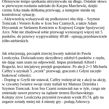
Ofensywne tempo spotkania utrzymywało się długo. Ostatnie słowo
w pierwszym rozdaniu należało do Kacpra Marchewki, dzięki
czemu Arka miała delikatną przewagę, a następnie starała się
kontrolować sytuację.
- Aktywnością wykazywali się podkoszowi obu ekip – Szymon
Tomczak i Verners Kohs w Icon Sea Czarnych, a także Adam
Hrycaniuk ze Stefanem Keniciem w Krajowej Grupie Spożywczej
Arce. Nikt nie zbudował sobie przewagi wynoszącej więcej niż 5
punktów, do przerwy wygrywaliśmy 49:48 - opisują przedstawiciele
żółto-niebieskich.
Jak relacjonują, początek trzeciej kwarty należał do Pawła
Leończyka. Doświadczony skrzydłowy zdobył 6 punktów z rzędu,
nie dając nam szans na odpowiedź. Impas przełamali Alford i
Bogucki, lecz inicjatywę przejęli gospodarze. Po akcji 2+1 Michaela
Caffey’a uzyskali 5 „oczek” przewagi, graczom z Gdyni zaczęło
brakować celności.
- Doping w Gryfii nie ustawał, Caffey rozkręcał się z akcji na akcję,
w czwartej ćwiartce swoje rzuty trafiali też Mateusz Dziemba i
Szymon Tomczak. Icon Sea Czarni zostawiali nas w tyle, czego nie
zmieniały nawet przerwy na żądanie trenera Bychawskiego.
Kolejny zryw Leończyka przyniósł rywalom wynik 85:74, gdy na
zegarze zostały mniej niż 4 minuty gry - podają Arkowcy.