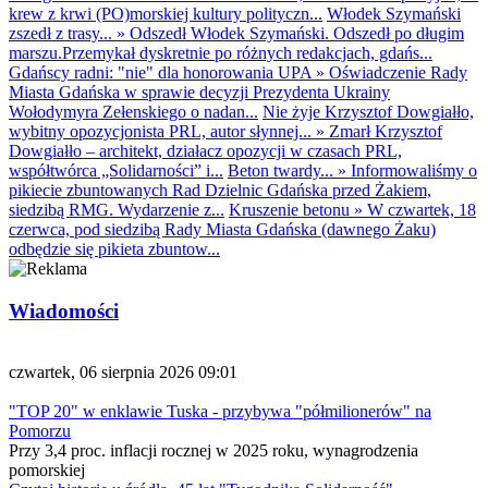
krew z krwi (PO)morskiej kultury polityczn...
Włodek Szymański
zszedł z trasy...
»
Odszedł Włodek Szymański. Odszedł po długim
marszu.Przemykał dyskretnie po różnych redakcjach, gdańs...
Gdańscy radni: "nie" dla honorowania UPA
»
Oświadczenie Rady
Miasta Gdańska w sprawie decyzji Prezydenta Ukrainy
Wołodymyra Zełenskiego o nadan...
Nie żyje Krzysztof Dowgiałło,
wybitny opozycjonista PRL, autor słynnej...
»
Zmarł Krzysztof
Dowgiałło – architekt, działacz opozycji w czasach PRL,
współtwórca „Solidarności” i...
Beton twardy...
»
Informowaliśmy o
pikiecie zbuntowanych Rad Dzielnic Gdańska przed Żakiem,
siedzibą RMG. Wydarzenie z...
Kruszenie betonu
»
W czwartek, 18
czerwca, pod siedzibą Rady Miasta Gdańska (dawnego Żaku)
odbędzie się pikieta zbuntow...
Wiadomości
czwartek, 06 sierpnia 2026 09:01
"TOP 20" w enklawie Tuska - przybywa "półmilionerów" na
Pomorzu
Przy 3,4 proc. inflacji rocznej w 2025 roku, wynagrodzenia
pomorskiej