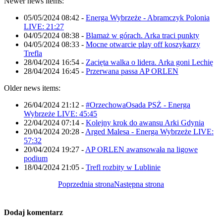
Newer news items:
05/05/2024 08:42
-
Energa Wybrzeże - Abramczyk Polonia
LIVE: 21:27
04/05/2024 08:38
-
Blamaż w górach. Arka traci punkty
04/05/2024 08:33
-
Mocne otwarcie play off koszykarzy
Trefla
28/04/2024 16:54
-
Zacięta walka o lidera. Arka goni Lechię
28/04/2024 16:45
-
Przerwana passa AP ORLEN
Older news items:
26/04/2024 21:12
-
#OrzechowaOsada PSŻ - Energa
Wybrzeże LIVE: 45:45
22/04/2024 07:14
-
Kolejny krok do awansu Arki Gdynia
20/04/2024 20:28
-
Arged Malesa - Energa Wybrzeże LIVE:
57:32
20/04/2024 19:27
-
AP ORLEN awansowała na ligowe
podium
18/04/2024 21:05
-
Trefl rozbity w Lublinie
Poprzednia strona
Następna strona
Dodaj komentarz