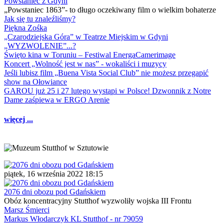
Powstaniec z Gdyni
„Powstaniec 1863”- to długo oczekiwany film o wielkim bohaterze
Jak się tu znaleźliśmy?
Piękna Zośka
„Czarodziejska Góra” w Teatrze Miejskim w Gdyni
„WYZWOLENIE”...?
Święto kina w Toruniu – Festiwal EnergaCamerimage
Koncert „Wolność jest w nas” - wokaliści i muzycy
Jeśli lubisz film „Buena Vista Social Club” nie możesz przegapić
show na Ołowiance
GAROU już 25 i 27 lutego wystąpi w Polsce! Dzwonnik z Notre
Dame zaśpiewa w ERGO Arenie
więcej ...
piątek, 16 września 2022 18:15
2076 dni obozu pod Gdańskiem
Obóz koncentracyjny Stutthof wyzwoliły wojska III Frontu
Marsz Śmierci
Markus Włodarczyk KL Stutthof - nr 79059