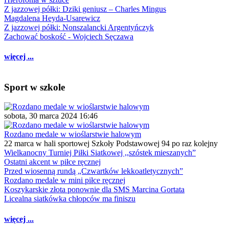
Z jazzowej półki: Dziki geniusz – Charles Mingus
Magdalena Heyda-Usarewicz
Z jazzowej półki: Nonszalancki Argentyńczyk
Zachować boskość - Wojciech Sęczawa
więcej ...
Sport w szkole
sobota, 30 marca 2024 16:46
Rozdano medale w wioślarstwie halowym
22 marca w hali sportowej Szkoły Podstawowej 94 po raz kolejny
Wielkanocny Turniej Piłki Siatkowej ,,szóstek mieszanych”
Ostatni akcent w piłce ręcznej
Przed wiosenną rundą „Czwartków lekkoatletycznych”
Rozdano medale w mini piłce ręcznej
Koszykarskie złota ponownie dla SMS Marcina Gortata
Licealna siatkówka chłopców ma finiszu
więcej ...