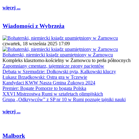
więcej ...
Wiadomości z Wybrzeża
czwartek, 18 września 2025 17:09
Bohaterski, niemiecki ksiądz upamiętniony w Żarnowcu
Kompleks klasztorno-kościelny w Żarnowcu to perła północnych
Zapomniany cmentarz, tajemnicze zgony pacjentów
Debata w Szemudzie: Dołkowski pyta, Kalkowski kluczy
Łukasz Brządkowski: Ostra gra w Tczewie
Kandydaci KWW Nasza Gmina Żukowo 2024
Premier: Bogate Pomorze to bogata Polska
XXVI Mistrzostwa Rumi w sztafetach olimpijskich
Grupa „Odkrywców” z SP nr 10 w Rumi poznaje tajniki nauki
więcej ...
Malbork