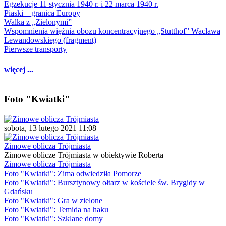
Egzekucje 11 stycznia 1940 r. i 22 marca 1940 r.
Piaski – granica Europy
Walka z „Zielonymi”
Wspomnienia więźnia obozu koncentracyjnego „Stutthof” Wacława
Lewandowskiego (fragment)
Pierwsze transporty
więcej ...
Foto "Kwiatki"
sobota, 13 lutego 2021 11:08
Zimowe oblicza Trójmiasta
Zimowe oblicze Trójmiasta w obiektywie Roberta
Zimowe oblicza Trójmiasta
Foto "Kwiatki": Zima odwiedziła Pomorze
Foto "Kwiatki": Bursztynowy ołtarz w kościele św. Brygidy w
Gdańsku
Foto "Kwiatki": Gra w zielone
Foto "Kwiatki": Temida na haku
Foto "Kwiatki": Szklane domy