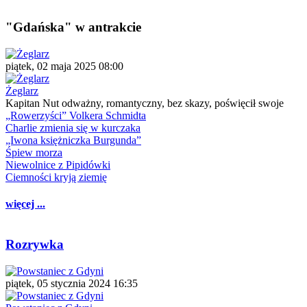
"Gdańska" w antrakcie
piątek, 02 maja 2025 08:00
Żeglarz
Kapitan Nut odważny, romantyczny, bez skazy, poświęcił swoje
„Rowerzyści” Volkera Schmidta
Charlie zmienia się w kurczaka
„Iwona księżniczka Burgunda”
Śpiew morza
Niewolnice z Pipidówki
Ciemności kryją ziemię
więcej ...
Rozrywka
piątek, 05 stycznia 2024 16:35