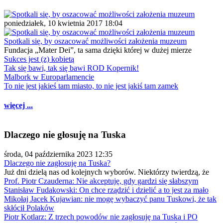
poniedziałek, 10 kwietnia 2017 18:04
Spotkali się, by oszacować możliwości założenia muzeum
Fundacja „Mater Dei”, ta sama dzięki której w dużej mierze
Sukces jest (z) kobietą
Tak się bawi, tak się bawi ROD Kopernik!
Malbork w Europarlamencie
To nie jest jakieś tam miasto, to nie jest jakiś tam zamek
więcej ...
Dlaczego nie głosuję na Tuska
środa, 04 października 2023 12:35
Dlaczego nie zagłosuję na Tuska?
Już dni dzielą nas od kolejnych wyborów. Niektórzy twierdzą, że
Prof. Piotr Czauderna: Nie akceptuję, gdy gardzi się słabszym
Stanisław Fudakowski: On chce rządzić i dzielić a to jest za mało
Mikołaj Jacek Kujawian: nie mogę wybaczyć panu Tuskowi, że tak
skłócił Polaków
Piotr Kotlarz: Z trzech powodów nie zagłosuję na Tuska i PO