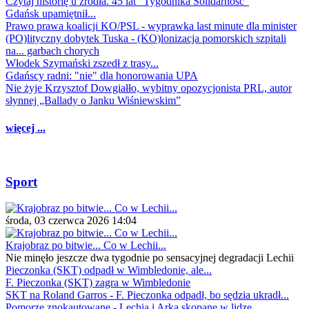
Czytaj historię u źródła. 45 lat "Tygodnika Solidarność"
Gdańsk upamiętnił...
Prawo prawa koalicji KO/PSL - wyprawka last minute dla minister
(PO)lityczny dobytek Tuska - (KO)lonizacja pomorskich szpitali
na... garbach chorych
Włodek Szymański zszedł z trasy...
Gdańscy radni: "nie" dla honorowania UPA
Nie żyje Krzysztof Dowgiałło, wybitny opozycjonista PRL, autor
słynnej „Ballady o Janku Wiśniewskim”
więcej ...
Sport
środa, 03 czerwca 2026 14:04
Krajobraz po bitwie... Co w Lechii...
Nie minęło jeszcze dwa tygodnie po sensacyjnej degradacji Lechii
Pieczonka (SKT) odpadł w Wimbledonie, ale...
F. Pieczonka (SKT) zagra w Wimbledonie
SKT na Roland Garros - F. Pieczonka odpadł, bo sędzia ukradł...
Pomorze znokautowane - Lechia i Arka skopane w lidze