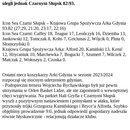
ulegli jednak Czarnym Słupsk 82:93.
Icon Sea Czarni Słupsk – Krajowa Grupa Spożywcza Arka Gdynia
93:82 (27:29, 21:20, 23:17, 22:16)
Icon Sea Czarni: Caffey 18, Teague 17, Leończyk 16, Dziemba 13,
Jankowski 12, Tomczak 8, Kohs 7, Griciunas 2, Wójcik 0, Pluta 0,
Słomczyński 0.
Krajowa Grupa Spożywcza Arka: Alford 20, Kamiński 13, Kenić
12, Hrycaniuk 10, Marchewka 7, Bogucki 7, Szumert 7, Wilczek 2,
Matczak 2, Wołoszyn 2, Czoska 0.
Ostatni mecz koszykarzy Arki Gdynia w sezonie 2023/2024
rozpoczął się mocnym uderzeniem gdynian.
- Podopieczni trenera Wojciecha Bychawskiego byli już pewni
utrzymania w Orlen Basket Lidze, ale nie zapomnieli o wewnętrznej
chęci wygrywania. Na parkiet Hali Gryfia z Czarnymi Słupsk
wyszli z pozytywnym nastawieniem i pomysłami w ataku, które
przynosiły trójki Grzegorza Kamińskiego i Bryce’a Alforda. Szybko
objęliśmy prowadzenie 9:0, jednak odpowiedź gospodarzy nadeszła
równie błyskawicznie - relacjonują działacze klubu.