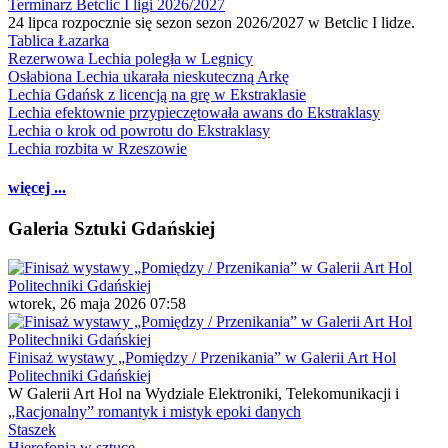
Terminarz Betclic I ligi 2026/2027
24 lipca rozpocznie się sezon sezon 2026/2027 w Betclic I lidze.
Tablica Łazarka
Rezerwowa Lechia poległa w Legnicy
Osłabiona Lechia ukarała nieskuteczną Arkę
Lechia Gdańsk z licencją na grę w Ekstraklasie
Lechia efektownie przypieczętowała awans do Ekstraklasy
Lechia o krok od powrotu do Ekstraklasy
Lechia rozbita w Rzeszowie
więcej ...
Galeria Sztuki Gdańskiej
wtorek, 26 maja 2026 07:58
Finisaż wystawy „Pomiędzy / Przenikania” w Galerii Art Hol
Politechniki Gdańskiej
W Galerii Art Hol na Wydziale Elektroniki, Telekomunikacji i
„Racjonalny” romantyk i mistyk epoki danych
Staszek
Hierofonia w sztuce