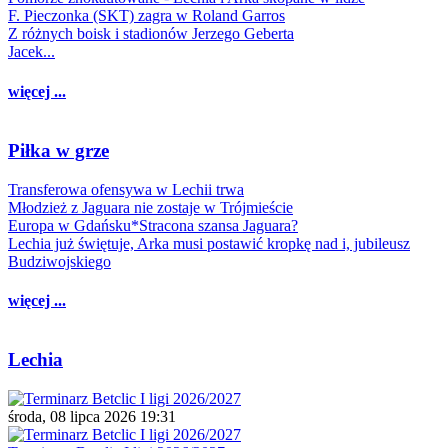
F. Pieczonka (SKT) zagra w Roland Garros
Z różnych boisk i stadionów Jerzego Geberta
Jacek...
więcej ...
Piłka w grze
Transferowa ofensywa w Lechii trwa
Młodzież z Jaguara nie zostaje w Trójmieście
Europa w Gdańsku*Stracona szansa Jaguara?
Lechia już świętuje, Arka musi postawić kropkę nad i, jubileusz
Budziwojskiego
więcej ...
Lechia
środa, 08 lipca 2026 19:31