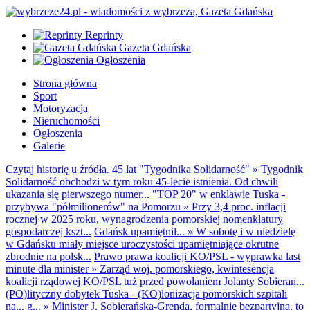
Reprinty
Gazeta Gdańska
Ogłoszenia
Strona główna
Sport
Motoryzacja
Nieruchomości
Ogłoszenia
Galerie
Czytaj historię u źródła. 45 lat "Tygodnika Solidarność"
»
Tygodnik
Solidarność obchodzi w tym roku 45-lecie istnienia. Od chwili
ukazania się pierwszego numer...
"TOP 20" w enklawie Tuska -
przybywa "półmilionerów" na Pomorzu
»
Przy 3,4 proc. inflacji
rocznej w 2025 roku, wynagrodzenia pomorskiej nomenklatury
gospodarczej kszt...
Gdańsk upamiętnił...
»
W sobotę i w niedzielę
w Gdańsku miały miejsce uroczystości upamiętniające okrutne
zbrodnie na polsk...
Prawo prawa koalicji KO/PSL - wyprawka last
minute dla minister
»
Zarząd woj. pomorskiego, kwintesencja
koalicji rządowej KO/PSL tuż przed powołaniem Jolanty Sobieran...
(PO)lityczny dobytek Tuska - (KO)lonizacja pomorskich szpitali
na... g...
»
Minister J. Sobierańska-Grenda, formalnie bezpartyjna, to