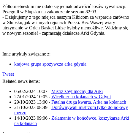
Żółto-niebieskim nie udało się jednak odwrócić losów rywalizacji.
Przegrali w Słupsku na zakończenie sezonu 82:93.
- Dziękujemy z tego miejsca naszym Kibicom za wsparcie zarówno
w Słupsku, jak w innych rejonach Polski. Bez Waszej wiary
utrzymanie w Orlen Basket Lidze byłoby niemożliwe. Widzimy się
w nowym sezonie! - zapraszają działacze Arki Gdynia.
r
Inne artykuły związane z:
krajowa grupa spożywcza arka gdynia
Tweet
Related news items:
05/02/2024 10:07
-
Mistrz zbyt mocny dla Arki
27/01/2024 10:05
-
Wicelider na kolanach w Gdyni
29/10/2023 13:00
-
Fatalna druga kwarta. Arka na kolanach
21/10/2023 08:49
-
Dorównywali mistrzom tylko do połowy
meczu
14/10/2023 09:06
-
Załamanie w końcówce, koszykarze Arki
na kolanach