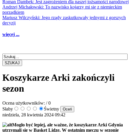
Roman Dambek: Jest zagrożeniem dla naszej tożsamości narodowej
Andrzej Michałowski: To nazwisko kojarzy mi się z niemieckim
porządkiem
Mariusz Wilczyński: Jego rządy zaskutkowały jednymi z gorszych
decyzji
więcej ...
SZUKAJ
Koszykarze Arki zakończyli
sezon
Ocena użytkowników:
/ 0
Słaby
Świetny
niedziela, 28 kwietnia 2024 09:42
Mogło być lepiej, ale ważne, że koszykarze Arki Gdynia
utrzymali się w Basket Lidze. W ostatnim meczu w sezonie