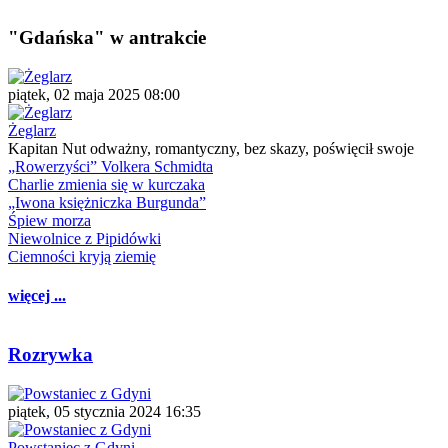
"Gdańska" w antrakcie
piątek, 02 maja 2025 08:00
Żeglarz
Kapitan Nut odważny, romantyczny, bez skazy, poświęcił swoje
„Rowerzyści” Volkera Schmidta
Charlie zmienia się w kurczaka
„Iwona księżniczka Burgunda”
Śpiew morza
Niewolnice z Pipidówki
Ciemności kryją ziemię
więcej ...
Rozrywka
piątek, 05 stycznia 2024 16:35
Powstaniec z Gdyni