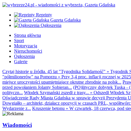
Reprinty
Gazeta Gdańska
Ogłoszenia
Strona główna
Sport
Motoryzacja
Nieruchomości
Ogłoszenia
Galerie
Czytaj historię u źródła. 45 lat "Tygodnika Solidarność"
»
Tygodnik S
"półmilionerów" na Pomorzu
»
Przy 3,4 proc. inflacji rocznej w 20
miejsce uroczystości upamiętniające okrutne zbrodnie na polsk...
Praw
przed powołaniem Jolanty Sobieran...
(PO)lityczny dobytek Tuska - (K
polityczn...
Włodek Szymański zszedł z trasy...
»
Odszedł Włodek Szy
Oświadczenie Rady Miasta Gdańska w sprawie decyzji Prezydenta U
Dowgiałło – architekt, działacz opozycji w czasach PRL, współtwórca 
Wydarzenie z...
Kruszenie betonu
»
W czwartek, 18 czerwca, pod sie
Wiadomości