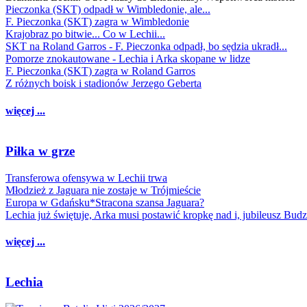
Pieczonka (SKT) odpadł w Wimbledonie, ale...
F. Pieczonka (SKT) zagra w Wimbledonie
Krajobraz po bitwie... Co w Lechii...
SKT na Roland Garros - F. Pieczonka odpadł, bo sędzia ukradł...
Pomorze znokautowane - Lechia i Arka skopane w lidze
F. Pieczonka (SKT) zagra w Roland Garros
Z różnych boisk i stadionów Jerzego Geberta
więcej ...
Piłka w grze
Transferowa ofensywa w Lechii trwa
Młodzież z Jaguara nie zostaje w Trójmieście
Europa w Gdańsku*Stracona szansa Jaguara?
Lechia już świętuje, Arka musi postawić kropkę nad i, jubileusz Bud
więcej ...
Lechia