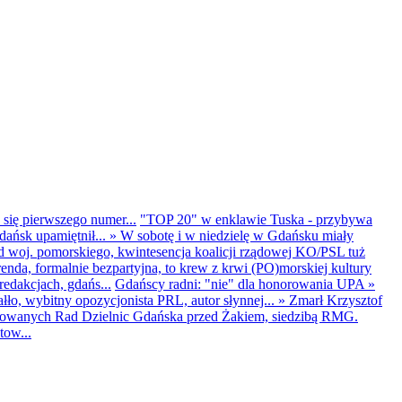
 się pierwszego numer...
"TOP 20" w enklawie Tuska - przybywa
dańsk upamiętnił...
»
W sobotę i w niedzielę w Gdańsku miały
d woj. pomorskiego, kwintesencja koalicji rządowej KO/PSL tuż
renda, formalnie bezpartyjna, to krew z krwi (PO)morskiej kultury
edakcjach, gdańs...
Gdańscy radni: "nie" dla honorowania UPA
»
ło, wybitny opozycjonista PRL, autor słynnej...
»
Zmarł Krzysztof
ntowanych Rad Dzielnic Gdańska przed Żakiem, siedzibą RMG.
tow...