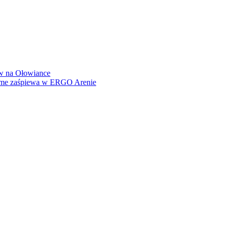
how na Ołowiance
Dame zaśpiewa w ERGO Arenie