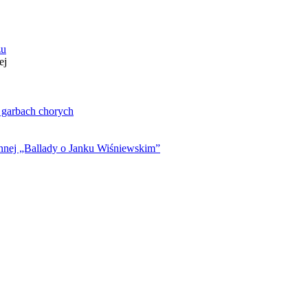
zu
ej
. garbach chorych
ynnej „Ballady o Janku Wiśniewskim”