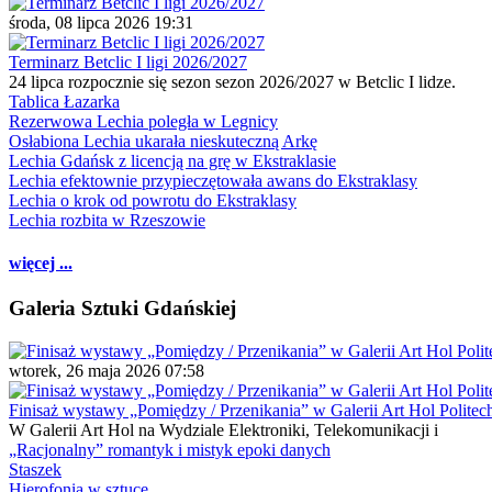
środa, 08 lipca 2026 19:31
Terminarz Betclic I ligi 2026/2027
24 lipca rozpocznie się sezon sezon 2026/2027 w Betclic I lidze.
Tablica Łazarka
Rezerwowa Lechia poległa w Legnicy
Osłabiona Lechia ukarała nieskuteczną Arkę
Lechia Gdańsk z licencją na grę w Ekstraklasie
Lechia efektownie przypieczętowała awans do Ekstraklasy
Lechia o krok od powrotu do Ekstraklasy
Lechia rozbita w Rzeszowie
więcej ...
Galeria Sztuki Gdańskiej
wtorek, 26 maja 2026 07:58
Finisaż wystawy „Pomiędzy / Przenikania” w Galerii Art Hol Politec
W Galerii Art Hol na Wydziale Elektroniki, Telekomunikacji i
„Racjonalny” romantyk i mistyk epoki danych
Staszek
Hierofonia w sztuce