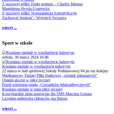
Z jazzowej półki: Dziki geniusz – Charles Mingus
Magdalena Heyda-Usarewicz
Z jazzowej półki: Nonszalancki Argentyńczyk
Zachować boskość - Wojciech Sęczawa
więcej ...
Sport w szkole
sobota, 30 marca 2024 16:46
Rozdano medale w wioślarstwie halowym
22 marca w hali sportowej Szkoły Podstawowej 94 po raz kolejny
Wielkanocny Turniej Piłki Siatkowej ,,szóstek mieszanych”
Ostatni akcent w piłce ręcznej
Przed wiosenną rundą „Czwartków lekkoatletycznych”
Rozdano medale w mini piłce ręcznej
Koszykarskie złota ponownie dla SMS Marcina Gortata
Licealna siatkówka chłopców ma finiszu
więcej ...