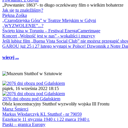
„Powstaniec 1863”- to długo oczekiwany film o wielkim bohaterze
Jak się tu znaleźliśmy?
Piękna Zośka
„Czarodziejska Góra” w Teatrze Miejskim w Gdyni
„WYZWOLENIE”...?
Święto kina w Toruniu – Festiwal EnergaCamerimage
Koncert „Wolność jest w nas” - wokaliści i muzycy
Jeśli lubisz film „Buena Vista Social Club” nie możesz przegapić s
GAROU już 25 i 27 lutego wystąpi w Polsce! Dzwonnik z Notre 
więcej ...
piątek, 16 września 2022 18:15
2076 dni obozu pod Gdańskiem
Obóz koncentracyjny Stutthof wyzwoliły wojska III Frontu
Marsz Śmierci
Markus Włodarczyk KL Stutthof - nr 79059
Egzekucje 11 stycznia 1940 r. i 22 marca 1940 r.
Piaski – granica Europy