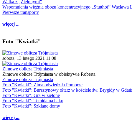
Walka z „Zielonymi”
Wspomnienia więźnia obozu koncentracyjnego „Stutthof” Wacława 
Pierwsze transporty
więcej ...
Foto "Kwiatki"
sobota, 13 lutego 2021 11:08
Zimowe oblicza Trójmiasta
Zimowe oblicze Trójmiasta w obiektywie Roberta
Zimowe oblicza Trójmiasta
Foto "Kwiatki": Zima odwiedziła Pomorze
Foto "Kwiatki": Bursztynowy ołtarz w kościele św. Brygidy w Gdań
Foto "Kwiatki": Gra w zielone
Foto "Kwiatki": Temida na haku
Foto "Kwiatki": Szklane domy
więcej ...