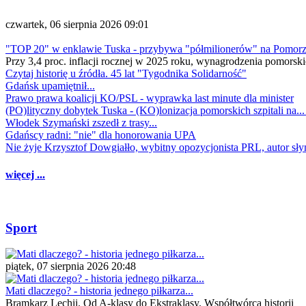
czwartek, 06 sierpnia 2026 09:01
"TOP 20" w enklawie Tuska - przybywa "półmilionerów" na Pomor
Przy 3,4 proc. inflacji rocznej w 2025 roku, wynagrodzenia pomorski
Czytaj historię u źródła. 45 lat "Tygodnika Solidarność"
Gdańsk upamiętnił...
Prawo prawa koalicji KO/PSL - wyprawka last minute dla minister
(PO)lityczny dobytek Tuska - (KO)lonizacja pomorskich szpitali na..
Włodek Szymański zszedł z trasy...
Gdańscy radni: "nie" dla honorowania UPA
Nie żyje Krzysztof Dowgiałło, wybitny opozycjonista PRL, autor sł
więcej ...
Sport
piątek, 07 sierpnia 2026 20:48
Mati dlaczego? - historia jednego piłkarza...
Bramkarz Lechii. Od A-klasy do Ekstraklasy. Współtwórca historii