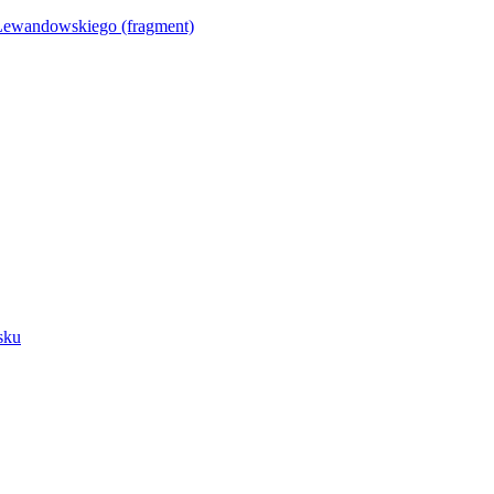
Lewandowskiego (fragment)
sku