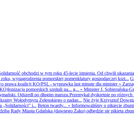
olidarność obchodzi w tym roku 45-lecie istnienia. Od chwili ukazania
25 roku, wynagrodzenia pomorskiej nomenklatury gospodarczej kszt...
G
o prawa koalicji KO/PSL - wyprawka last minute dla minister
»
Zarzą
O)lonizacja pomorskich szpitali na... g...
»
Minister J. Sobierańska-G
mański. Odszedł po długim marszu.Przemykał dyskretnie po różnych r
krainy Wołodymyra Zełenskiego o nadan...
Nie żyje Krzysztof Dowgiał
„Solidarności” i...
Beton twardy...
»
Informowaliśmy o pikiecie zbu
dzibą Rady Miasta Gdańska (dawnego Żaku) odbędzie się pikieta zbun