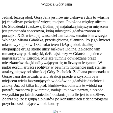
Widok z Góry Jana
Jednak leżącą obok Górą Jana jest równie ciekawa i dziś to właśnie
jej chciałbym poświęcić więcej miejsca. Położona między ulicami:
Do Studzienki i Jaśkową Doliną, jej najatrakcyjniejszym miejscem
jest promenada spacerowa, którą udostępnił gdańszczanom na
początku XIX wieku jej właściciel Jan Labes, senator Pierwszego
Wolnego Miasta Gdańska, przedsiębiorca, filantrop. Po jego śmierci
miasto wykupiło w 1832 roku teren i leżącą obok działkę
obejmującą drugą stronę ulicy Jaśkowa Dolina. Założono tam
romantyczny park miejski, dziś najstarszy w Gdańsku i jeden z
najstarszych w Europie. Miejsce tłumnie odwiedzane przez
mieszkańców dzięki odbywającym się tu licznym festynom. W
parku gościli artyści i politycy w pewnym momencie park stał się
atrakcyjniejszy od oliwskiej Góry Pachołek. Zadbana promenada na
Górze Jana dostarczała wielu atrakcji przede wszystkim była
miejscem wielu fascynujących widoków na gdańskie dzielnice i
zatokę. Już od kilku lat prof. Burkiewicz odnawia te widoki na
powrót, zaznacza je w terenie, nadaje im nowe nazwy, a przede
wszystkim po latach zaniedbań odsłania je na ile jest to możliwe.
Zdarza się, że z grupą alpinistów po konsultacjach z dendrologami
przycina zasłaniające widok konary.