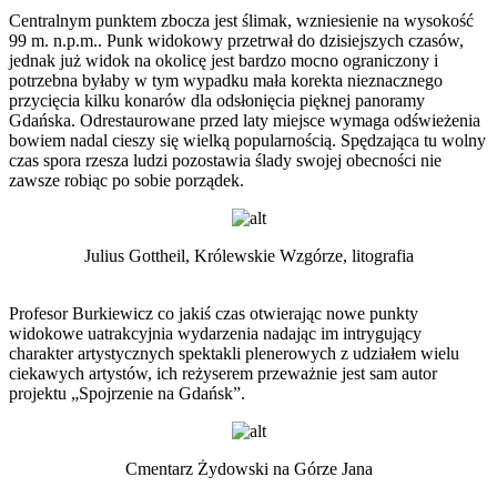
Centralnym punktem zbocza jest ślimak, wzniesienie na wysokość
99 m. n.p.m.. Punk widokowy przetrwał do dzisiejszych czasów,
jednak już widok na okolicę jest bardzo mocno ograniczony i
potrzebna byłaby w tym wypadku mała korekta nieznacznego
przycięcia kilku konarów dla odsłonięcia pięknej panoramy
Gdańska. Odrestaurowane przed laty miejsce wymaga odświeżenia
bowiem nadal cieszy się wielką popularnością. Spędzająca tu wolny
czas spora rzesza ludzi pozostawia ślady swojej obecności nie
zawsze robiąc po sobie porządek.
Julius Gottheil, Królewskie Wzgórze, litografia
Profesor Burkiewicz co jakiś czas otwierając nowe punkty
widokowe uatrakcyjnia wydarzenia nadając im intrygujący
charakter artystycznych spektakli plenerowych z udziałem wielu
ciekawych artystów, ich reżyserem przeważnie jest sam autor
projektu „Spojrzenie na Gdańsk”.
Cmentarz Żydowski na Górze Jana