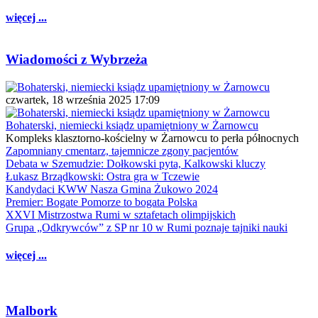
więcej ...
Wiadomości z Wybrzeża
czwartek, 18 września 2025 17:09
Bohaterski, niemiecki ksiądz upamiętniony w Żarnowcu
Kompleks klasztorno-kościelny w Żarnowcu to perła północnych
Zapomniany cmentarz, tajemnicze zgony pacjentów
Debata w Szemudzie: Dołkowski pyta, Kalkowski kluczy
Łukasz Brządkowski: Ostra gra w Tczewie
Kandydaci KWW Nasza Gmina Żukowo 2024
Premier: Bogate Pomorze to bogata Polska
XXVI Mistrzostwa Rumi w sztafetach olimpijskich
Grupa „Odkrywców” z SP nr 10 w Rumi poznaje tajniki nauki
więcej ...
Malbork