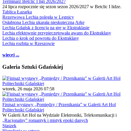
Terminarz Betclic I ligi 2026/2027
24 lipca rozpocznie się sezon sezon 2026/2027 w Betclic I lidze.
Tablica Łazarka
Rezerwowa Lechia poległa w Legnicy
Osłabiona Lechia ukarała nieskuteczną Arkę
Lechia Gdańsk z licencją na grę w Ekstraklasie
Lechia efektownie przypieczętowała awans do Ekstraklasy
Lechia o krok od powrotu do Ekstraklasy
Lechia rozbita w Rzeszowie
więcej ...
Galeria Sztuki Gdańskiej
wtorek, 26 maja 2026 07:58
Finisaż wystawy „Pomiędzy / Przenikania” w Galerii Art Hol
Politechniki Gdańskiej
W Galerii Art Hol na Wydziale Elektroniki, Telekomunikacji i
„Racjonalny” romantyk i mistyk epoki danych
Staszek
Hierofonia w sztuce