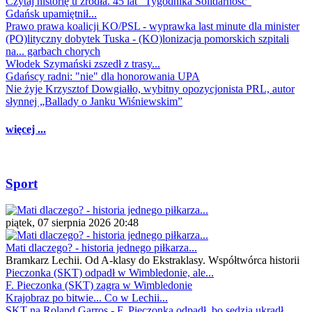
Czytaj historię u źródła. 45 lat "Tygodnika Solidarność"
Gdańsk upamiętnił...
Prawo prawa koalicji KO/PSL - wyprawka last minute dla minister
(PO)lityczny dobytek Tuska - (KO)lonizacja pomorskich szpitali
na... garbach chorych
Włodek Szymański zszedł z trasy...
Gdańscy radni: "nie" dla honorowania UPA
Nie żyje Krzysztof Dowgiałło, wybitny opozycjonista PRL, autor
słynnej „Ballady o Janku Wiśniewskim”
więcej ...
Sport
piątek, 07 sierpnia 2026 20:48
Mati dlaczego? - historia jednego piłkarza...
Bramkarz Lechii. Od A-klasy do Ekstraklasy. Współtwórca historii
Pieczonka (SKT) odpadł w Wimbledonie, ale...
F. Pieczonka (SKT) zagra w Wimbledonie
Krajobraz po bitwie... Co w Lechii...
SKT na Roland Garros - F. Pieczonka odpadł, bo sędzia ukradł...