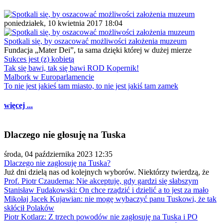
poniedziałek, 10 kwietnia 2017 18:04
Spotkali się, by oszacować możliwości założenia muzeum
Fundacja „Mater Dei”, ta sama dzięki której w dużej mierze
Sukces jest (z) kobietą
Tak się bawi, tak się bawi ROD Kopernik!
Malbork w Europarlamencie
To nie jest jakieś tam miasto, to nie jest jakiś tam zamek
więcej ...
Dlaczego nie głosuję na Tuska
środa, 04 października 2023 12:35
Dlaczego nie zagłosuję na Tuska?
Już dni dzielą nas od kolejnych wyborów. Niektórzy twierdzą, że
Prof. Piotr Czauderna: Nie akceptuję, gdy gardzi się słabszym
Stanisław Fudakowski: On chce rządzić i dzielić a to jest za mało
Mikołaj Jacek Kujawian: nie mogę wybaczyć panu Tuskowi, że tak
skłócił Polaków
Piotr Kotlarz: Z trzech powodów nie zagłosuję na Tuska i PO