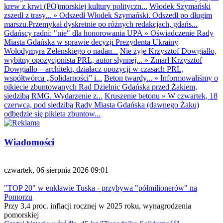
krew z krwi (PO)morskiej kultury polityczn...
Włodek Szymański
zszedł z trasy...
»
Odszedł Włodek Szymański. Odszedł po długim
marszu.Przemykał dyskretnie po różnych redakcjach, gdańs...
Gdańscy radni: "nie" dla honorowania UPA
»
Oświadczenie Rady
Miasta Gdańska w sprawie decyzji Prezydenta Ukrainy
Wołodymyra Zełenskiego o nadan...
Nie żyje Krzysztof Dowgiałło,
wybitny opozycjonista PRL, autor słynnej...
»
Zmarł Krzysztof
Dowgiałło – architekt, działacz opozycji w czasach PRL,
współtwórca „Solidarności” i...
Beton twardy...
»
Informowaliśmy o
pikiecie zbuntowanych Rad Dzielnic Gdańska przed Żakiem,
siedzibą RMG. Wydarzenie z...
Kruszenie betonu
»
W czwartek, 18
czerwca, pod siedzibą Rady Miasta Gdańska (dawnego Żaku)
odbędzie się pikieta zbuntow...
Wiadomości
czwartek, 06 sierpnia 2026 09:01
"TOP 20" w enklawie Tuska - przybywa "półmilionerów" na
Pomorzu
Przy 3,4 proc. inflacji rocznej w 2025 roku, wynagrodzenia
pomorskiej