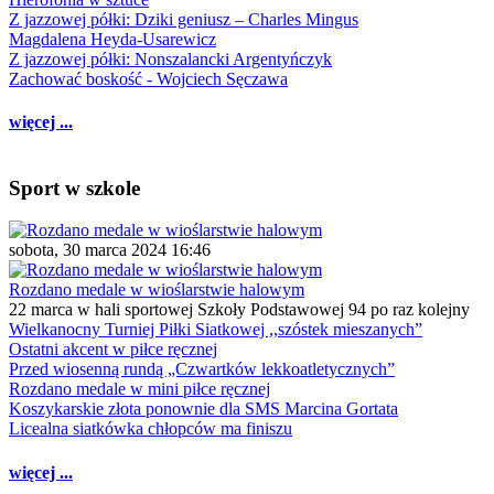
Z jazzowej półki: Dziki geniusz – Charles Mingus
Magdalena Heyda-Usarewicz
Z jazzowej półki: Nonszalancki Argentyńczyk
Zachować boskość - Wojciech Sęczawa
więcej ...
Sport w szkole
sobota, 30 marca 2024 16:46
Rozdano medale w wioślarstwie halowym
22 marca w hali sportowej Szkoły Podstawowej 94 po raz kolejny
Wielkanocny Turniej Piłki Siatkowej ,,szóstek mieszanych”
Ostatni akcent w piłce ręcznej
Przed wiosenną rundą „Czwartków lekkoatletycznych”
Rozdano medale w mini piłce ręcznej
Koszykarskie złota ponownie dla SMS Marcina Gortata
Licealna siatkówka chłopców ma finiszu
więcej ...