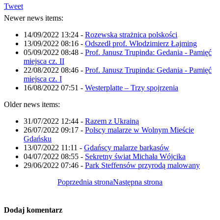
Tweet
Newer news items:
14/09/2022 13:24
-
Rozewska strażnica polskości
13/09/2022 08:16
-
Odszedł prof. Włodzimierz Łajming
05/09/2022 08:48
-
Prof. Janusz Trupinda: Gedania - Pamięć
miejsca cz. II
22/08/2022 08:46
-
Prof. Janusz Trupinda: Gedania - Pamięć
miejsca cz. I
16/08/2022 07:51
-
Westerplatte – Trzy spojrzenia
Older news items:
31/07/2022 12:44
-
Razem z Ukrainą
26/07/2022 09:17
-
Polscy malarze w Wolnym Mieście
Gdańsku
13/07/2022 11:11
-
Gdańscy malarze barkasów
04/07/2022 08:55
-
Sekretny świat Michała Wójcika
29/06/2022 07:46
-
Park Steffensów przyrodą malowany
Poprzednia strona
Następna strona
Dodaj komentarz