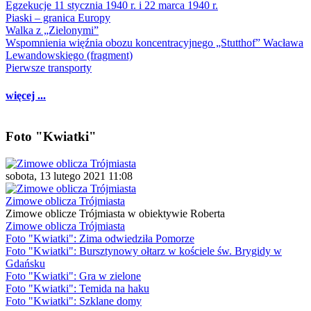
Egzekucje 11 stycznia 1940 r. i 22 marca 1940 r.
Piaski – granica Europy
Walka z „Zielonymi”
Wspomnienia więźnia obozu koncentracyjnego „Stutthof” Wacława
Lewandowskiego (fragment)
Pierwsze transporty
więcej ...
Foto "Kwiatki"
sobota, 13 lutego 2021 11:08
Zimowe oblicza Trójmiasta
Zimowe oblicze Trójmiasta w obiektywie Roberta
Zimowe oblicza Trójmiasta
Foto "Kwiatki": Zima odwiedziła Pomorze
Foto "Kwiatki": Bursztynowy ołtarz w kościele św. Brygidy w
Gdańsku
Foto "Kwiatki": Gra w zielone
Foto "Kwiatki": Temida na haku
Foto "Kwiatki": Szklane domy