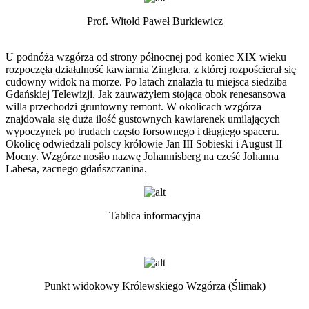
Prof. Witold Paweł Burkiewicz
U podnóża wzgórza od strony północnej pod koniec XIX wieku
rozpoczęła działalność kawiarnia Zinglera, z której rozpościerał się
cudowny widok na morze. Po latach znalazła tu miejsca siedziba
Gdańskiej Telewizji. Jak zauważyłem stojąca obok renesansowa
willa przechodzi gruntowny remont. W okolicach wzgórza
znajdowała się duża ilość gustownych kawiarenek umilających
wypoczynek po trudach często forsownego i długiego spaceru.
Okolicę odwiedzali polscy królowie Jan III Sobieski i August II
Mocny. Wzgórze nosiło nazwę Johannisberg na cześć Johanna
Labesa, zacnego gdańszczanina.
Tablica informacyjna
Punkt widokowy Królewskiego Wzgórza (Ślimak)