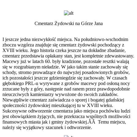
Cmentarz Żydowski na Górze Jana
I jeszcze jedna niezwykłość miejsca. Na południowo-wschodnim
zboczu wzgórza znajduje się cmentarz żydowski pochodzący z
XVIII wieku. Jego historia czeka jeszcze na dokładne zbadanie,
cmentarz przedstawia opłakany stan, jest kompletnie zdewastowany.
Macewy już w latach 60. były kradzione, pozostałe resztki walają
się w rozgrabianym nieładzie. W jako takim stanie zachowały się
schody, stromo prowadzące do najwyżej posadowionych grobów,
ich pozostałości jeszcze gdzieniegdzie się zachowały. W czasach
głębokiego PRL-u wyrywane z grobów macewy pod osłoną nocy
zrzucane były z góry, następnie nad ranem przez prawdopodobnie
nieuczciwych kamieniarzy wywożone do swoich zakładów.
Niewątpliwie cmentarz zaświadcza o sporej i bogatej gdańskiej
społeczności żydowskiej mieszkającej tu w XVIII wieku.
Sukcesywne odtworzenie cmentarza jako miejsca pochówku ludzi
jest obowiązkiem żyjących, nie przekracza wspólnych możliwości
finansowych miasta jak i gminy żydowskiej.ÂÂ Temu miejscu,
należy się wyjątkowy szacunek i odtworzenie.