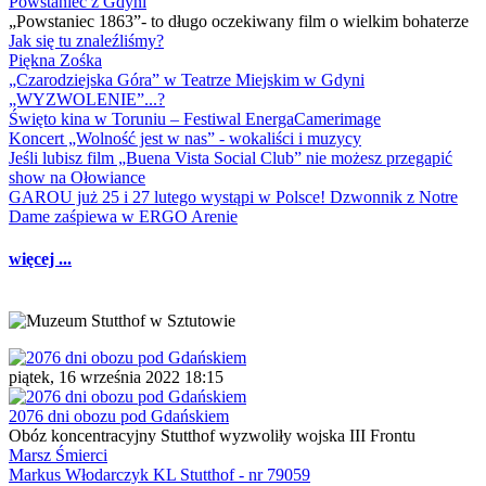
Powstaniec z Gdyni
„Powstaniec 1863”- to długo oczekiwany film o wielkim bohaterze
Jak się tu znaleźliśmy?
Piękna Zośka
„Czarodziejska Góra” w Teatrze Miejskim w Gdyni
„WYZWOLENIE”...?
Święto kina w Toruniu – Festiwal EnergaCamerimage
Koncert „Wolność jest w nas” - wokaliści i muzycy
Jeśli lubisz film „Buena Vista Social Club” nie możesz przegapić
show na Ołowiance
GAROU już 25 i 27 lutego wystąpi w Polsce! Dzwonnik z Notre
Dame zaśpiewa w ERGO Arenie
więcej ...
piątek, 16 września 2022 18:15
2076 dni obozu pod Gdańskiem
Obóz koncentracyjny Stutthof wyzwoliły wojska III Frontu
Marsz Śmierci
Markus Włodarczyk KL Stutthof - nr 79059