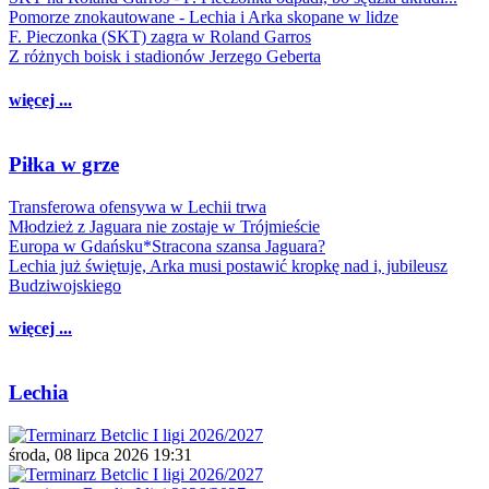
Pomorze znokautowane - Lechia i Arka skopane w lidze
F. Pieczonka (SKT) zagra w Roland Garros
Z różnych boisk i stadionów Jerzego Geberta
więcej ...
Piłka w grze
Transferowa ofensywa w Lechii trwa
Młodzież z Jaguara nie zostaje w Trójmieście
Europa w Gdańsku*Stracona szansa Jaguara?
Lechia już świętuje, Arka musi postawić kropkę nad i, jubileusz
Budziwojskiego
więcej ...
Lechia
środa, 08 lipca 2026 19:31