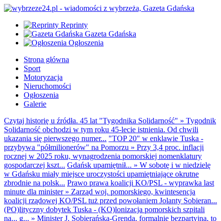
Reprinty
Gazeta Gdańska
Ogłoszenia
Strona główna
Sport
Motoryzacja
Nieruchomości
Ogłoszenia
Galerie
Czytaj historię u źródła. 45 lat "Tygodnika Solidarność"
»
Tygodnik
Solidarność obchodzi w tym roku 45-lecie istnienia. Od chwili
ukazania się pierwszego numer...
"TOP 20" w enklawie Tuska -
przybywa "półmilionerów" na Pomorzu
»
Przy 3,4 proc. inflacji
rocznej w 2025 roku, wynagrodzenia pomorskiej nomenklatury
gospodarczej kszt...
Gdańsk upamiętnił...
»
W sobotę i w niedzielę
w Gdańsku miały miejsce uroczystości upamiętniające okrutne
zbrodnie na polsk...
Prawo prawa koalicji KO/PSL - wyprawka last
minute dla minister
»
Zarząd woj. pomorskiego, kwintesencja
koalicji rządowej KO/PSL tuż przed powołaniem Jolanty Sobieran...
(PO)lityczny dobytek Tuska - (KO)lonizacja pomorskich szpitali
na... g...
»
Minister J. Sobierańska-Grenda, formalnie bezpartyjna, to