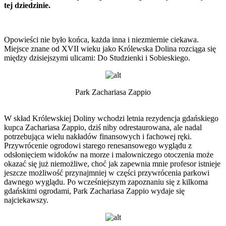
tej dziedzinie.
Opowieści nie było końca, każda inna i niezmiernie ciekawa.
Miejsce znane od XVII wieku jako Królewska Dolina rozciąga się
między dzisiejszymi ulicami: Do Studzienki i Sobieskiego.
Park Zachariasa Zappio
W skład Królewskiej Doliny wchodzi letnia rezydencja gdańskiego
kupca Zachariasa Zappio, dziś niby odrestaurowana, ale nadal
potrzebująca wielu nakładów finansowych i fachowej ręki.
Przywrócenie ogrodowi starego renesansowego wyglądu z
odsłonięciem widoków na morze i malowniczego otoczenia może
okazać się już niemożliwe, choć jak zapewnia mnie profesor istnieje
jeszcze możliwość przynajmniej w części przywrócenia parkowi
dawnego wyglądu. Po wcześniejszym zapoznaniu się z kilkoma
gdańskimi ogrodami, Park Zachariasa Zappio wydaje się
najciekawszy.