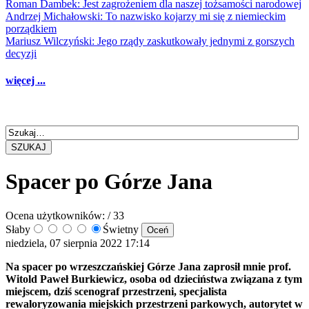
Roman Dambek: Jest zagrożeniem dla naszej tożsamości narodowej
Andrzej Michałowski: To nazwisko kojarzy mi się z niemieckim
porządkiem
Mariusz Wilczyński: Jego rządy zaskutkowały jednymi z gorszych
decyzji
więcej ...
SZUKAJ
Spacer po Górze Jana
Ocena użytkowników:
/ 33
Słaby
Świetny
niedziela, 07 sierpnia 2022 17:14
Na spacer po wrzeszczańskiej Górze Jana zaprosił mnie prof.
Witold Paweł Burkiewicz, osoba od dzieciństwa związana z tym
miejscem, dziś scenograf przestrzeni, specjalista
rewaloryzowania miejskich przestrzeni parkowych, autorytet w