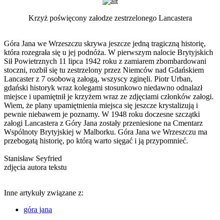
Krzyż poświęcony załodze zestrzelonego Lancastera
Góra Jana we Wrzeszczu skrywa jeszcze jedną tragiczną historię,
która rozegrała się u jej podnóża. W pierwszym nalocie Brytyjskich
Sił Powietrznych 11 lipca 1942 roku z zamiarem zbombardowani
stoczni, rozbił się tu zestrzelony przez Niemców nad Gdańskiem
Lancaster z 7 osobową załogą, wszyscy zginęli. Piotr Urban,
gdański historyk wraz kolegami stosunkowo niedawno odnalazł
miejsce i upamiętnił je krzyżem wraz ze zdjęciami członków załogi.
Wiem, że plany upamiętnienia miejsca się jeszcze krystalizują i
pewnie niebawem je poznamy. W 1948 roku doczesne szczątki
załogi Lancastera z Góry Jana zostały przeniesione na Cmentarz
Wspólnoty Brytyjskiej w Malborku. Góra Jana we Wrzeszczu ma
przebogatą historię, po którą warto sięgać i ją przypomnieć.
Stanisław Seyfried
zdjęcia autora tekstu
Inne artykuły związane z:
góra jana