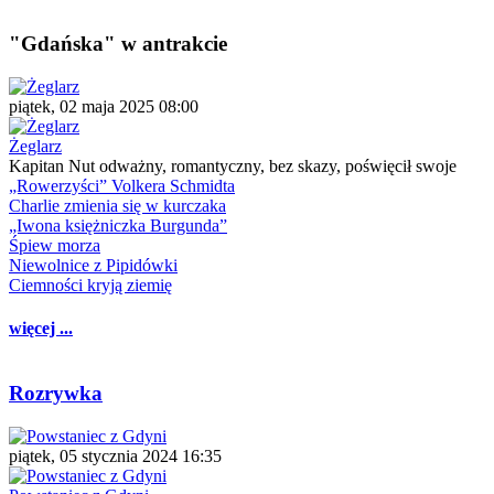
"Gdańska" w antrakcie
piątek, 02 maja 2025 08:00
Żeglarz
Kapitan Nut odważny, romantyczny, bez skazy, poświęcił swoje
„Rowerzyści” Volkera Schmidta
Charlie zmienia się w kurczaka
„Iwona księżniczka Burgunda”
Śpiew morza
Niewolnice z Pipidówki
Ciemności kryją ziemię
więcej ...
Rozrywka
piątek, 05 stycznia 2024 16:35