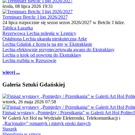
środa, 08 lipca 2026 19:31
Terminarz Betclic I ligi 2026/2027
24 lipca rozpocznie się sezon sezon 2026/2027 w Betclic I lidze.
Tablica Łazarka
Rezerwowa Lechia poległa w Legnicy
Osłabiona Lechia ukarała nieskuteczną Arkę
Lechia Gdańsk z licencją na grę w Ekstraklasie
Lechia efektownie przypieczętowała awans do Ekstraklasy
Lechia o krok od powrotu do Ekstraklasy
Lechia rozbita w Rzeszowie
więcej ...
Galeria Sztuki Gdańskiej
wtorek, 26 maja 2026 07:58
Finisaż wystawy „Pomiędzy / Przenikania” w Galerii Art Hol Politec
W Galerii Art Hol na Wydziale Elektroniki, Telekomunikacji i
„Racjonalny” romantyk i mistyk epoki danych
Staszek
Hierofonia w sztuce