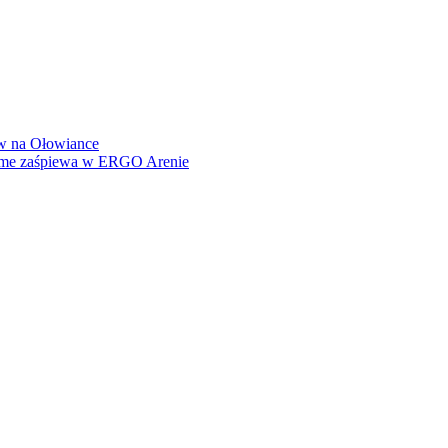
how na Ołowiance
Dame zaśpiewa w ERGO Arenie