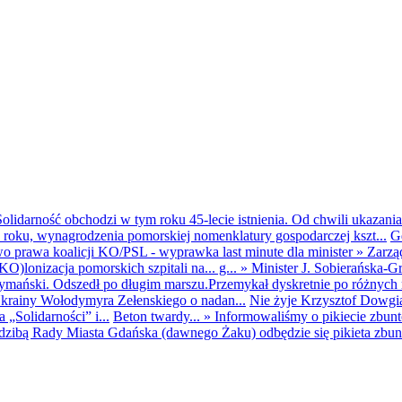
olidarność obchodzi w tym roku 45-lecie istnienia. Od chwili ukazania
25 roku, wynagrodzenia pomorskiej nomenklatury gospodarczej kszt...
G
o prawa koalicji KO/PSL - wyprawka last minute dla minister
»
Zarzą
O)lonizacja pomorskich szpitali na... g...
»
Minister J. Sobierańska-G
mański. Odszedł po długim marszu.Przemykał dyskretnie po różnych r
krainy Wołodymyra Zełenskiego o nadan...
Nie żyje Krzysztof Dowgiał
„Solidarności” i...
Beton twardy...
»
Informowaliśmy o pikiecie zbu
dzibą Rady Miasta Gdańska (dawnego Żaku) odbędzie się pikieta zbun