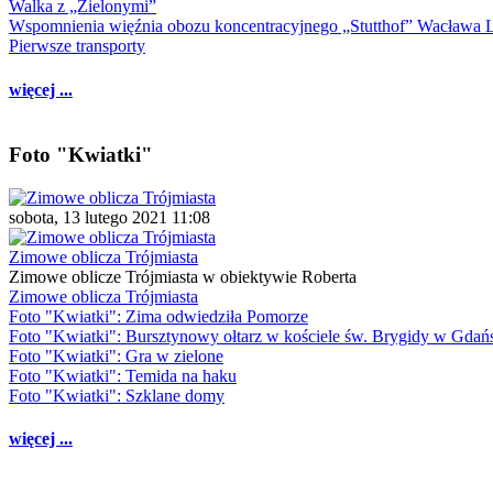
Walka z „Zielonymi”
Wspomnienia więźnia obozu koncentracyjnego „Stutthof” Wacława 
Pierwsze transporty
więcej ...
Foto "Kwiatki"
sobota, 13 lutego 2021 11:08
Zimowe oblicza Trójmiasta
Zimowe oblicze Trójmiasta w obiektywie Roberta
Zimowe oblicza Trójmiasta
Foto "Kwiatki": Zima odwiedziła Pomorze
Foto "Kwiatki": Bursztynowy ołtarz w kościele św. Brygidy w Gdań
Foto "Kwiatki": Gra w zielone
Foto "Kwiatki": Temida na haku
Foto "Kwiatki": Szklane domy
więcej ...