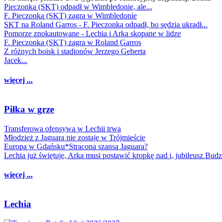
Pieczonka (SKT) odpadł w Wimbledonie, ale...
F. Pieczonka (SKT) zagra w Wimbledonie
SKT na Roland Garros - F. Pieczonka odpadł, bo sędzia ukradł...
Pomorze znokautowane - Lechia i Arka skopane w lidze
F. Pieczonka (SKT) zagra w Roland Garros
Z różnych boisk i stadionów Jerzego Geberta
Jacek...
więcej ...
Piłka w grze
Transferowa ofensywa w Lechii trwa
Młodzież z Jaguara nie zostaje w Trójmieście
Europa w Gdańsku*Stracona szansa Jaguara?
Lechia już świętuje, Arka musi postawić kropkę nad i, jubileusz Bud
więcej ...
Lechia