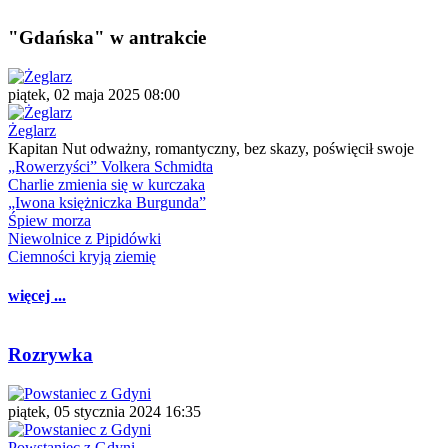
"Gdańska" w antrakcie
piątek, 02 maja 2025 08:00
Żeglarz
Kapitan Nut odważny, romantyczny, bez skazy, poświęcił swoje
„Rowerzyści” Volkera Schmidta
Charlie zmienia się w kurczaka
„Iwona księżniczka Burgunda”
Śpiew morza
Niewolnice z Pipidówki
Ciemności kryją ziemię
więcej ...
Rozrywka
piątek, 05 stycznia 2024 16:35
Powstaniec z Gdyni