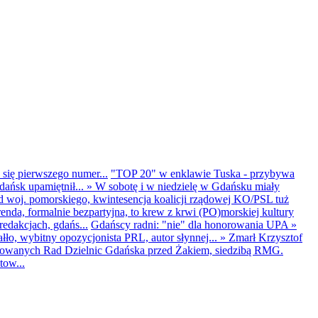
 się pierwszego numer...
"TOP 20" w enklawie Tuska - przybywa
dańsk upamiętnił...
»
W sobotę i w niedzielę w Gdańsku miały
d woj. pomorskiego, kwintesencja koalicji rządowej KO/PSL tuż
renda, formalnie bezpartyjna, to krew z krwi (PO)morskiej kultury
edakcjach, gdańs...
Gdańscy radni: "nie" dla honorowania UPA
»
ło, wybitny opozycjonista PRL, autor słynnej...
»
Zmarł Krzysztof
ntowanych Rad Dzielnic Gdańska przed Żakiem, siedzibą RMG.
tow...