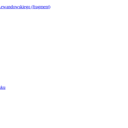
Lewandowskiego (fragment)
sku