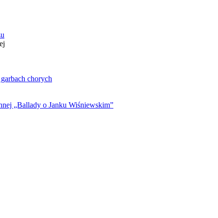
zu
ej
. garbach chorych
ynnej „Ballady o Janku Wiśniewskim”