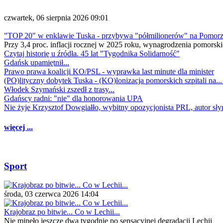
czwartek, 06 sierpnia 2026 09:01
"TOP 20" w enklawie Tuska - przybywa "półmilionerów" na Pomor
Przy 3,4 proc. inflacji rocznej w 2025 roku, wynagrodzenia pomorski
Czytaj historię u źródła. 45 lat "Tygodnika Solidarność"
Gdańsk upamiętnił...
Prawo prawa koalicji KO/PSL - wyprawka last minute dla minister
(PO)lityczny dobytek Tuska - (KO)lonizacja pomorskich szpitali na..
Włodek Szymański zszedł z trasy...
Gdańscy radni: "nie" dla honorowania UPA
Nie żyje Krzysztof Dowgiałło, wybitny opozycjonista PRL, autor sł
więcej ...
Sport
środa, 03 czerwca 2026 14:04
Krajobraz po bitwie... Co w Lechii...
Nie minęło jeszcze dwa tygodnie po sensacyjnej degradacji Lechii