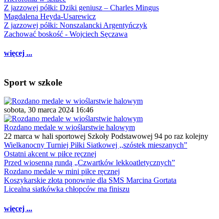
Z jazzowej półki: Dziki geniusz – Charles Mingus
Magdalena Heyda-Usarewicz
Z jazzowej półki: Nonszalancki Argentyńczyk
Zachować boskość - Wojciech Sęczawa
więcej ...
Sport w szkole
sobota, 30 marca 2024 16:46
Rozdano medale w wioślarstwie halowym
22 marca w hali sportowej Szkoły Podstawowej 94 po raz kolejny
Wielkanocny Turniej Piłki Siatkowej ,,szóstek mieszanych”
Ostatni akcent w piłce ręcznej
Przed wiosenną rundą „Czwartków lekkoatletycznych”
Rozdano medale w mini piłce ręcznej
Koszykarskie złota ponownie dla SMS Marcina Gortata
Licealna siatkówka chłopców ma finiszu
więcej ...