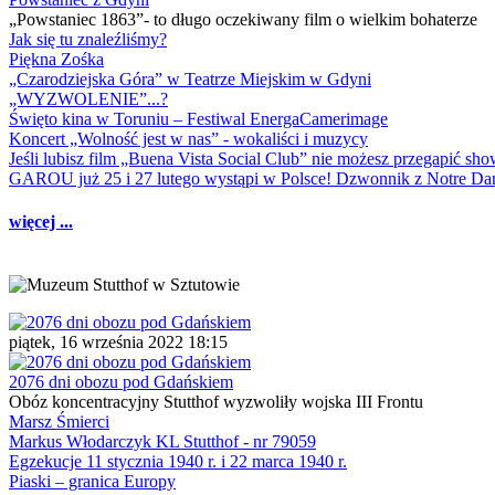
„Powstaniec 1863”- to długo oczekiwany film o wielkim bohaterze
Jak się tu znaleźliśmy?
Piękna Zośka
„Czarodziejska Góra” w Teatrze Miejskim w Gdyni
„WYZWOLENIE”...?
Święto kina w Toruniu – Festiwal EnergaCamerimage
Koncert „Wolność jest w nas” - wokaliści i muzycy
Jeśli lubisz film „Buena Vista Social Club” nie możesz przegapić s
GAROU już 25 i 27 lutego wystąpi w Polsce! Dzwonnik z Notre 
więcej ...
piątek, 16 września 2022 18:15
2076 dni obozu pod Gdańskiem
Obóz koncentracyjny Stutthof wyzwoliły wojska III Frontu
Marsz Śmierci
Markus Włodarczyk KL Stutthof - nr 79059
Egzekucje 11 stycznia 1940 r. i 22 marca 1940 r.
Piaski – granica Europy