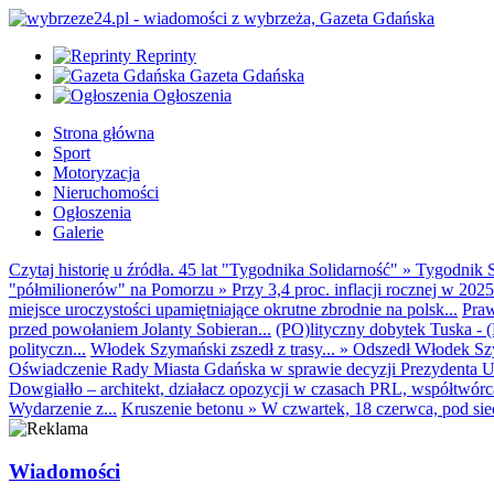
Reprinty
Gazeta Gdańska
Ogłoszenia
Strona główna
Sport
Motoryzacja
Nieruchomości
Ogłoszenia
Galerie
Czytaj historię u źródła. 45 lat "Tygodnika Solidarność"
»
Tygodnik S
"półmilionerów" na Pomorzu
»
Przy 3,4 proc. inflacji rocznej w 20
miejsce uroczystości upamiętniające okrutne zbrodnie na polsk...
Praw
przed powołaniem Jolanty Sobieran...
(PO)lityczny dobytek Tuska - (K
polityczn...
Włodek Szymański zszedł z trasy...
»
Odszedł Włodek Szy
Oświadczenie Rady Miasta Gdańska w sprawie decyzji Prezydenta U
Dowgiałło – architekt, działacz opozycji w czasach PRL, współtwórca 
Wydarzenie z...
Kruszenie betonu
»
W czwartek, 18 czerwca, pod sie
Wiadomości