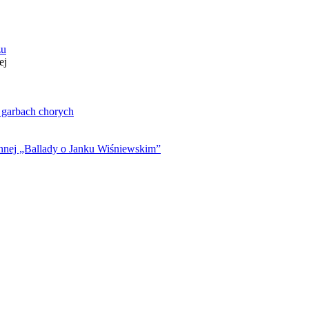
zu
ej
. garbach chorych
ynnej „Ballady o Janku Wiśniewskim”