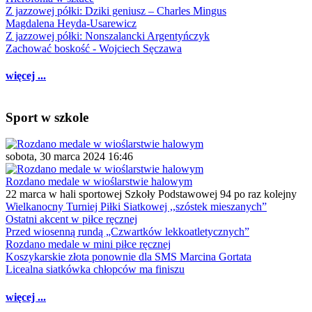
Z jazzowej półki: Dziki geniusz – Charles Mingus
Magdalena Heyda-Usarewicz
Z jazzowej półki: Nonszalancki Argentyńczyk
Zachować boskość - Wojciech Sęczawa
więcej ...
Sport w szkole
sobota, 30 marca 2024 16:46
Rozdano medale w wioślarstwie halowym
22 marca w hali sportowej Szkoły Podstawowej 94 po raz kolejny
Wielkanocny Turniej Piłki Siatkowej ,,szóstek mieszanych”
Ostatni akcent w piłce ręcznej
Przed wiosenną rundą „Czwartków lekkoatletycznych”
Rozdano medale w mini piłce ręcznej
Koszykarskie złota ponownie dla SMS Marcina Gortata
Licealna siatkówka chłopców ma finiszu
więcej ...