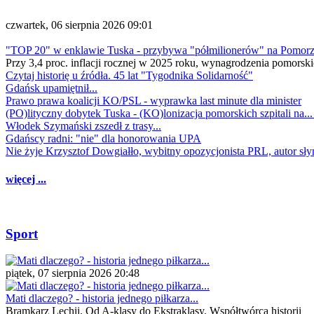
czwartek, 06 sierpnia 2026 09:01
"TOP 20" w enklawie Tuska - przybywa "półmilionerów" na Pomor
Przy 3,4 proc. inflacji rocznej w 2025 roku, wynagrodzenia pomorski
Czytaj historię u źródła. 45 lat "Tygodnika Solidarność"
Gdańsk upamiętnił...
Prawo prawa koalicji KO/PSL - wyprawka last minute dla minister
(PO)lityczny dobytek Tuska - (KO)lonizacja pomorskich szpitali na..
Włodek Szymański zszedł z trasy...
Gdańscy radni: "nie" dla honorowania UPA
Nie żyje Krzysztof Dowgiałło, wybitny opozycjonista PRL, autor sł
więcej ...
Sport
piątek, 07 sierpnia 2026 20:48
Mati dlaczego? - historia jednego piłkarza...
Bramkarz Lechii. Od A-klasy do Ekstraklasy. Współtwórca historii