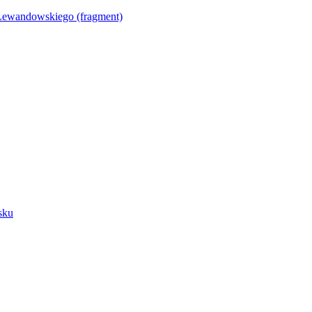
Lewandowskiego (fragment)
sku