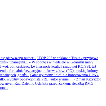
 się pierwszego numer...
"TOP 20" w enklawie Tuska - przybywa
dańsk upamiętnił...
»
W sobotę i w niedzielę w Gdańsku miały
d woj. pomorskiego, kwintesencja koalicji rządowej KO/PSL tuż
renda, formalnie bezpartyjna, to krew z krwi (PO)morskiej kultury
edakcjach, gdańs...
Gdańscy radni: "nie" dla honorowania UPA
»
ło, wybitny opozycjonista PRL, autor słynnej...
»
Zmarł Krzysztof
ntowanych Rad Dzielnic Gdańska przed Żakiem, siedzibą RMG.
tow...