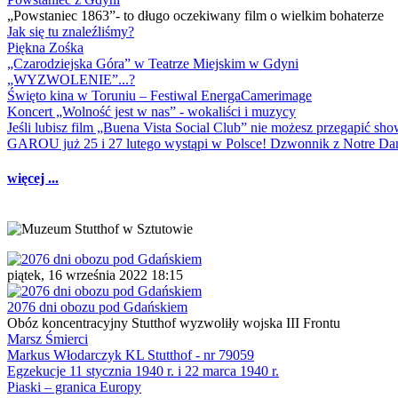
„Powstaniec 1863”- to długo oczekiwany film o wielkim bohaterze
Jak się tu znaleźliśmy?
Piękna Zośka
„Czarodziejska Góra” w Teatrze Miejskim w Gdyni
„WYZWOLENIE”...?
Święto kina w Toruniu – Festiwal EnergaCamerimage
Koncert „Wolność jest w nas” - wokaliści i muzycy
Jeśli lubisz film „Buena Vista Social Club” nie możesz przegapić s
GAROU już 25 i 27 lutego wystąpi w Polsce! Dzwonnik z Notre 
więcej ...
piątek, 16 września 2022 18:15
2076 dni obozu pod Gdańskiem
Obóz koncentracyjny Stutthof wyzwoliły wojska III Frontu
Marsz Śmierci
Markus Włodarczyk KL Stutthof - nr 79059
Egzekucje 11 stycznia 1940 r. i 22 marca 1940 r.
Piaski – granica Europy