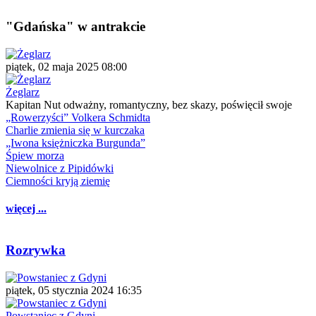
"Gdańska" w antrakcie
piątek, 02 maja 2025 08:00
Żeglarz
Kapitan Nut odważny, romantyczny, bez skazy, poświęcił swoje
„Rowerzyści” Volkera Schmidta
Charlie zmienia się w kurczaka
„Iwona księżniczka Burgunda”
Śpiew morza
Niewolnice z Pipidówki
Ciemności kryją ziemię
więcej ...
Rozrywka
piątek, 05 stycznia 2024 16:35
Powstaniec z Gdyni