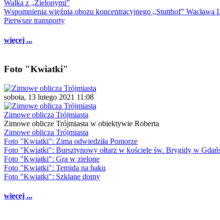
Walka z „Zielonymi”
Wspomnienia więźnia obozu koncentracyjnego „Stutthof” Wacława 
Pierwsze transporty
więcej ...
Foto "Kwiatki"
sobota, 13 lutego 2021 11:08
Zimowe oblicza Trójmiasta
Zimowe oblicze Trójmiasta w obiektywie Roberta
Zimowe oblicza Trójmiasta
Foto "Kwiatki": Zima odwiedziła Pomorze
Foto "Kwiatki": Bursztynowy ołtarz w kościele św. Brygidy w Gdań
Foto "Kwiatki": Gra w zielone
Foto "Kwiatki": Temida na haku
Foto "Kwiatki": Szklane domy
więcej ...