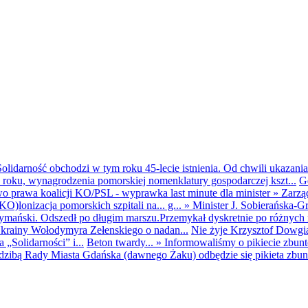
olidarność obchodzi w tym roku 45-lecie istnienia. Od chwili ukazania
25 roku, wynagrodzenia pomorskiej nomenklatury gospodarczej kszt...
G
o prawa koalicji KO/PSL - wyprawka last minute dla minister
»
Zarzą
O)lonizacja pomorskich szpitali na... g...
»
Minister J. Sobierańska-G
mański. Odszedł po długim marszu.Przemykał dyskretnie po różnych r
krainy Wołodymyra Zełenskiego o nadan...
Nie żyje Krzysztof Dowgiał
„Solidarności” i...
Beton twardy...
»
Informowaliśmy o pikiecie zbu
dzibą Rady Miasta Gdańska (dawnego Żaku) odbędzie się pikieta zbun