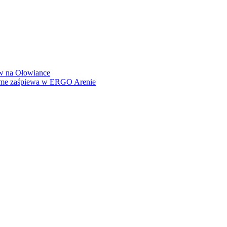
how na Ołowiance
Dame zaśpiewa w ERGO Arenie