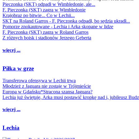
Pieczonka (SKT) odpadł w Wimbledonie, ale...
F. Pieczonka (SKT) zagra w Wimbledonie
Krajobraz po bitwie... Co w Lechii...
SKT na Roland Garros - F. Pieczonka odpadł, bo sędzia ukradł...
Pomorze znokautowane - Lechia i Arka skopane w lidze
F. Pieczonka (SKT) zagra w Roland Garros
Z różnych boisk i stadionów Jerzego Geberta
więcej ...
Piłka w grze
Transferowa ofensywa w Lechii trwa
Młodzież z Jaguara nie zostaje w Trójmieście
Europa w Gdańsku*Stracona szansa Jaguara?
Lechia już świętuje, Arka musi postawić kropkę nad i, jubileusz Bud
więcej ...
Lechia