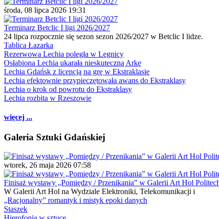
środa, 08 lipca 2026 19:31
Terminarz Betclic I ligi 2026/2027
24 lipca rozpocznie się sezon sezon 2026/2027 w Betclic I lidze.
Tablica Łazarka
Rezerwowa Lechia poległa w Legnicy
Osłabiona Lechia ukarała nieskuteczną Arkę
Lechia Gdańsk z licencją na grę w Ekstraklasie
Lechia efektownie przypieczętowała awans do Ekstraklasy
Lechia o krok od powrotu do Ekstraklasy
Lechia rozbita w Rzeszowie
więcej ...
Galeria Sztuki Gdańskiej
wtorek, 26 maja 2026 07:58
Finisaż wystawy „Pomiędzy / Przenikania” w Galerii Art Hol Politec
W Galerii Art Hol na Wydziale Elektroniki, Telekomunikacji i
„Racjonalny” romantyk i mistyk epoki danych
Staszek
Hierofonia w sztuce