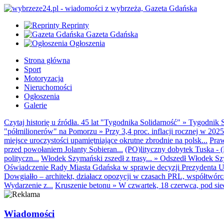
Reprinty
Gazeta Gdańska
Ogłoszenia
Strona główna
Sport
Motoryzacja
Nieruchomości
Ogłoszenia
Galerie
Czytaj historię u źródła. 45 lat "Tygodnika Solidarność"
»
Tygodnik S
"półmilionerów" na Pomorzu
»
Przy 3,4 proc. inflacji rocznej w 20
miejsce uroczystości upamiętniające okrutne zbrodnie na polsk...
Praw
przed powołaniem Jolanty Sobieran...
(PO)lityczny dobytek Tuska - (K
polityczn...
Włodek Szymański zszedł z trasy...
»
Odszedł Włodek Szy
Oświadczenie Rady Miasta Gdańska w sprawie decyzji Prezydenta U
Dowgiałło – architekt, działacz opozycji w czasach PRL, współtwórca 
Wydarzenie z...
Kruszenie betonu
»
W czwartek, 18 czerwca, pod sie
Wiadomości