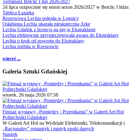
Terminarz Betclic I ligi 2026/2027
24 lipca rozpocznie się sezon sezon 2026/2027 w Betclic I lidze.
Tablica Łazarka
Rezerwowa Lechia poległa w Legnicy
Osłabiona Lechia ukarała nieskuteczną Arkę
Lechia Gdańsk z licencją na grę w Ekstraklasie
Lechia efektownie przypieczętowała awans do Ekstraklasy
Lechia o krok od powrotu do Ekstraklasy
Lechia rozbita w Rzeszowie
więcej ...
Galeria Sztuki Gdańskiej
wtorek, 26 maja 2026 07:58
Finisaż wystawy „Pomiędzy / Przenikania” w Galerii Art Hol
Politechniki Gdańskiej
W Galerii Art Hol na Wydziale Elektroniki, Telekomunikacji i
„Racjonalny” romantyk i mistyk epoki danych
Staszek
Hierofonia w sztuce