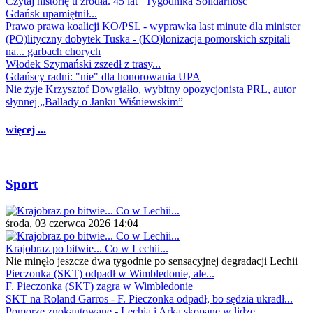
Czytaj historię u źródła. 45 lat "Tygodnika Solidarność"
Gdańsk upamiętnił...
Prawo prawa koalicji KO/PSL - wyprawka last minute dla minister
(PO)lityczny dobytek Tuska - (KO)lonizacja pomorskich szpitali
na... garbach chorych
Włodek Szymański zszedł z trasy...
Gdańscy radni: "nie" dla honorowania UPA
Nie żyje Krzysztof Dowgiałło, wybitny opozycjonista PRL, autor
słynnej „Ballady o Janku Wiśniewskim”
więcej ...
Sport
środa, 03 czerwca 2026 14:04
Krajobraz po bitwie... Co w Lechii...
Nie minęło jeszcze dwa tygodnie po sensacyjnej degradacji Lechii
Pieczonka (SKT) odpadł w Wimbledonie, ale...
F. Pieczonka (SKT) zagra w Wimbledonie
SKT na Roland Garros - F. Pieczonka odpadł, bo sędzia ukradł...
Pomorze znokautowane - Lechia i Arka skopane w lidze