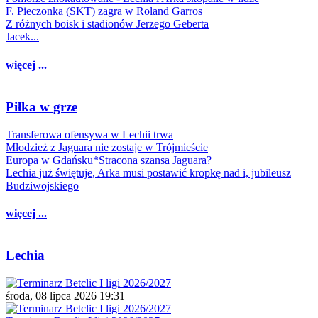
F. Pieczonka (SKT) zagra w Roland Garros
Z różnych boisk i stadionów Jerzego Geberta
Jacek...
więcej ...
Piłka w grze
Transferowa ofensywa w Lechii trwa
Młodzież z Jaguara nie zostaje w Trójmieście
Europa w Gdańsku*Stracona szansa Jaguara?
Lechia już świętuje, Arka musi postawić kropkę nad i, jubileusz
Budziwojskiego
więcej ...
Lechia
środa, 08 lipca 2026 19:31