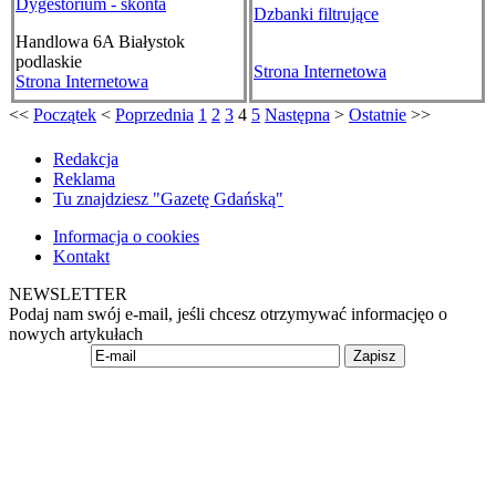
Dygestorium - skonta
Dzbanki filtrujące
Handlowa 6A
Białystok
podlaskie
Strona Internetowa
Strona Internetowa
<<
Początek
<
Poprzednia
1
2
3
4
5
Następna
>
Ostatnie
>>
Redakcja
Reklama
Tu znajdziesz "Gazetę Gdańską"
Informacja o cookies
Kontakt
NEWSLETTER
Podaj nam swój e-mail, jeśli chcesz otrzymywać informacjęo o
nowych artykułach
Zapisz