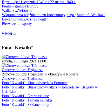
Egzekucje 11 stycznia 1940 r. i 22 marca 1940 r.
Piaski – granica Europy
Walka z „Zielonymi”
Wspomnienia więźnia obozu koncentracyjnego „Stutthof” Wacława
Lewandowskiego (fragment)
Pierwsze transporty
więcej ...
Foto "Kwiatki"
sobota, 13 lutego 2021 11:08
Zimowe oblicza Trójmiasta
Zimowe oblicze Trójmiasta w obiektywie Roberta
Zimowe oblicza Trójmiasta
Foto "Kwiatki": Zima odwiedziła Pomorze
Foto "Kwiatki": Bursztynowy ołtarz w kościele św. Brygidy w
Gdańsku
Foto "Kwiatki": Gra w zielone
Foto "Kwiatki": Temida na haku
Foto "Kwiatki": Szklane domy