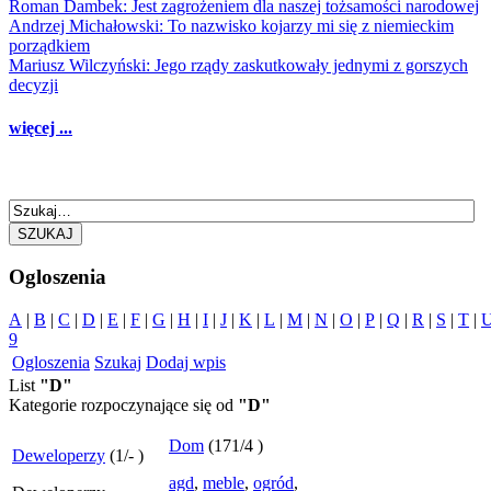
Roman Dambek: Jest zagrożeniem dla naszej tożsamości narodowej
Andrzej Michałowski: To nazwisko kojarzy mi się z niemieckim
porządkiem
Mariusz Wilczyński: Jego rządy zaskutkowały jednymi z gorszych
decyzji
więcej ...
SZUKAJ
Ogloszenia
A
|
B
|
C
|
D
|
E
|
F
|
G
|
H
|
I
|
J
|
K
|
L
|
M
|
N
|
O
|
P
|
Q
|
R
|
S
|
T
|
9
Ogloszenia
Szukaj
Dodaj wpis
List
"D"
Kategorie rozpoczynające się od
"D"
Dom
(
171
/
4
)
Deweloperzy
(
1
/
-
)
agd
,
meble
,
ogród
,