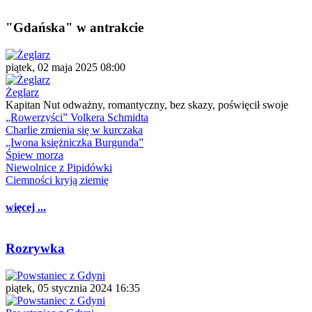
"Gdańska" w antrakcie
piątek, 02 maja 2025 08:00
Żeglarz
Kapitan Nut odważny, romantyczny, bez skazy, poświęcił swoje
„Rowerzyści” Volkera Schmidta
Charlie zmienia się w kurczaka
„Iwona księżniczka Burgunda”
Śpiew morza
Niewolnice z Pipidówki
Ciemności kryją ziemię
więcej ...
Rozrywka
piątek, 05 stycznia 2024 16:35