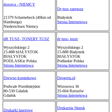
dozorca - NIEMCY
Dr tusz zaprasza
21379
Scharnebeck (40km od
Białystok
Hamburga)
Strona Internetowa
Niederschsen
Niemcy
dR TUSZ- TONERY TUSZ
dr tusz- tusze
Wyszyńskiego 2
Wyszyńskiego 2
15-888
bIAŁYSTOK
15-888
Białystok
BIAŁYSTOK
BIAŁYSTOK
PODLASKie
Polska
Podlaskie
Polska
Strona Internetowa
Strona Internetowa
Drewno kominkowe
Drogeria.pl
Podwale Przedmiejskie
Wrzosowa 36
80-530
Gdańsk
35-604
Rzeszów
Gdańsk
Strona Internetowa
Drukarnia Słupsk
Drukarki laserowe