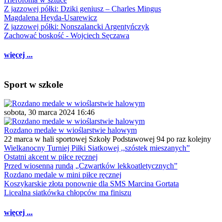
Z jazzowej półki: Dziki geniusz – Charles Mingus
Magdalena Heyda-Usarewicz
Z jazzowej półki: Nonszalancki Argentyńczyk
Zachować boskość - Wojciech Sęczawa
więcej ...
Sport w szkole
sobota, 30 marca 2024 16:46
Rozdano medale w wioślarstwie halowym
22 marca w hali sportowej Szkoły Podstawowej 94 po raz kolejny
Wielkanocny Turniej Piłki Siatkowej ,,szóstek mieszanych”
Ostatni akcent w piłce ręcznej
Przed wiosenną rundą „Czwartków lekkoatletycznych”
Rozdano medale w mini piłce ręcznej
Koszykarskie złota ponownie dla SMS Marcina Gortata
Licealna siatkówka chłopców ma finiszu
więcej ...