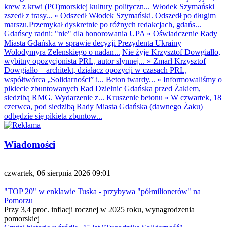
krew z krwi (PO)morskiej kultury polityczn...
Włodek Szymański
zszedł z trasy...
»
Odszedł Włodek Szymański. Odszedł po długim
marszu.Przemykał dyskretnie po różnych redakcjach, gdańs...
Gdańscy radni: "nie" dla honorowania UPA
»
Oświadczenie Rady
Miasta Gdańska w sprawie decyzji Prezydenta Ukrainy
Wołodymyra Zełenskiego o nadan...
Nie żyje Krzysztof Dowgiałło,
wybitny opozycjonista PRL, autor słynnej...
»
Zmarł Krzysztof
Dowgiałło – architekt, działacz opozycji w czasach PRL,
współtwórca „Solidarności” i...
Beton twardy...
»
Informowaliśmy o
pikiecie zbuntowanych Rad Dzielnic Gdańska przed Żakiem,
siedzibą RMG. Wydarzenie z...
Kruszenie betonu
»
W czwartek, 18
czerwca, pod siedzibą Rady Miasta Gdańska (dawnego Żaku)
odbędzie się pikieta zbuntow...
Wiadomości
czwartek, 06 sierpnia 2026 09:01
"TOP 20" w enklawie Tuska - przybywa "półmilionerów" na
Pomorzu
Przy 3,4 proc. inflacji rocznej w 2025 roku, wynagrodzenia
pomorskiej