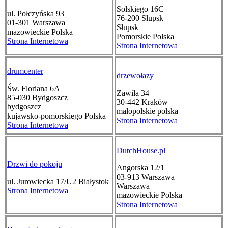
Solskiego 16C
ul. Połczyńska 93
76-200
Słupsk
01-301
Warszawa
Słupsk
mazowieckie
Polska
Pomorskie
Polska
Strona Internetowa
Strona Internetowa
drumcenter
drzewołazy
Św. Floriana 6A
Zawiła 34
85-030
Bydgoszcz
30-442
Kraków
bydgoszcz
małopolskie
polska
kujawsko-pomorskiego
Polska
Strona Internetowa
Strona Internetowa
DutchHouse.pl
Drzwi do pokoju
Angorska 12/1
03-913
Warszawa
ul. Jurowiecka 17/U2
Białystok
Warszawa
Strona Internetowa
mazowieckie
Polska
Strona Internetowa