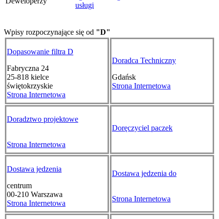
Deweloperzy
usługi
Wpisy rozpoczynające się od
"D"
Dopasowanie filtra D
Doradca Techniczny
Fabryczna 24
25-818
kielce
Gdańsk
świętokrzyskie
Strona Internetowa
Strona Internetowa
Doradztwo projektowe
Doręczyciel paczek
Strona Internetowa
Dostawa jedzenia
Dostawa jedzenia do
centrum
00-210
Warszawa
Strona Internetowa
Strona Internetowa