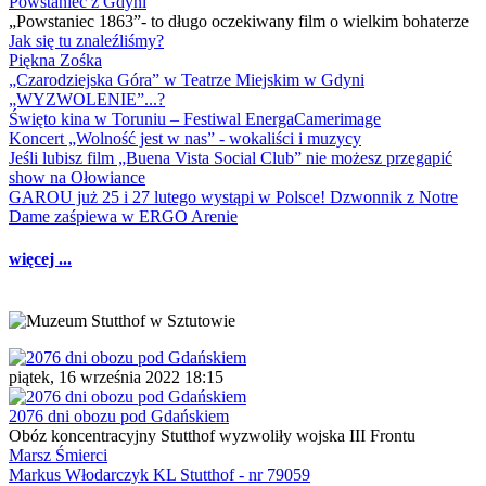
Powstaniec z Gdyni
„Powstaniec 1863”- to długo oczekiwany film o wielkim bohaterze
Jak się tu znaleźliśmy?
Piękna Zośka
„Czarodziejska Góra” w Teatrze Miejskim w Gdyni
„WYZWOLENIE”...?
Święto kina w Toruniu – Festiwal EnergaCamerimage
Koncert „Wolność jest w nas” - wokaliści i muzycy
Jeśli lubisz film „Buena Vista Social Club” nie możesz przegapić
show na Ołowiance
GAROU już 25 i 27 lutego wystąpi w Polsce! Dzwonnik z Notre
Dame zaśpiewa w ERGO Arenie
więcej ...
piątek, 16 września 2022 18:15
2076 dni obozu pod Gdańskiem
Obóz koncentracyjny Stutthof wyzwoliły wojska III Frontu
Marsz Śmierci
Markus Włodarczyk KL Stutthof - nr 79059