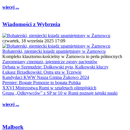
więcej ...
Wiadomości z Wybrzeża
czwartek, 18 września 2025 17:09
Bohaterski, niemiecki ksiądz upamiętniony w Żarnowcu
Kompleks klasztorno-kościelny w Żarnowcu to perła północnych
Zapomniany cmentarz, tajemnicze zgony pacjentów
Debata w Szemudzie: Dołkowski pyta, Kalkowski kluczy
Łukasz Brządkowski: Ostra gra w Tczewie
Kandydaci KWW Nasza Gmina Żukowo 2024
Premier: Bogate Pomorze to bogata Polska
XXVI Mistrzostwa Rumi w sztafetach olimpijskich
Grupa „Odkrywców” z SP nr 10 w Rumi poznaje tajniki nauki
więcej ...
Malbork