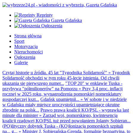
Reprinty
Gazeta Gdańska
Ogłoszenia
Strona główna
Sport
Motoryzacja
Nieruchomości
Ogłoszenia
Galerie
Czytaj historię u źródła. 45 lat "Tygodnika Solidarność"
»
Tygodnik
Solidarność obchodzi w tym roku 45-lecie istnienia. Od chwili
ukazania się pierwszego numer...
"TOP 20" w enklawie Tuska -
przybywa "półmilionerów" na Pomorzu
»
Przy 3,4 proc. inflacji
rocznej w 2025 roku, wynagrodzenia pomorskiej nomenklatury
gospodarczej kszt...
Gdańsk upamiętnił...
»
W sobotę i w niedzielę
w Gdańsku miały miejsce uroczystości upamiętniające okrutne
zbrodnie na polsk...
Prawo prawa koalicji KO/PSL - wyprawka last
minute dla minister
»
Zarząd woj. pomorskiego, kwintesencja
koalicji rządowej KO/PSL tuż przed powołaniem Jolanty Sobieran...
(PO)lityczny dobytek Tuska - (KO)lonizacja pomorskich szpitali
na... g...
»
Minister J. Sobierańska-Grenda, formalnie bezpartyjna, to