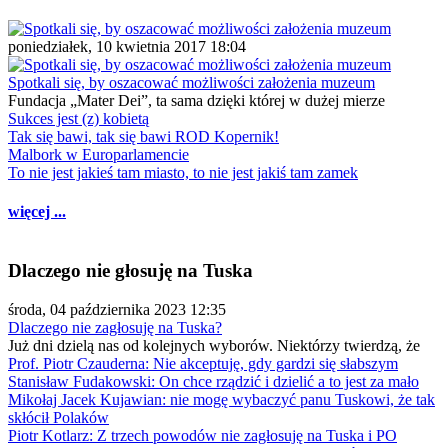
poniedziałek, 10 kwietnia 2017 18:04
Spotkali się, by oszacować możliwości założenia muzeum
Fundacja „Mater Dei”, ta sama dzięki której w dużej mierze
Sukces jest (z) kobietą
Tak się bawi, tak się bawi ROD Kopernik!
Malbork w Europarlamencie
To nie jest jakieś tam miasto, to nie jest jakiś tam zamek
więcej ...
Dlaczego nie głosuję na Tuska
środa, 04 października 2023 12:35
Dlaczego nie zagłosuję na Tuska?
Już dni dzielą nas od kolejnych wyborów. Niektórzy twierdzą, że
Prof. Piotr Czauderna: Nie akceptuję, gdy gardzi się słabszym
Stanisław Fudakowski: On chce rządzić i dzielić a to jest za mało
Mikołaj Jacek Kujawian: nie mogę wybaczyć panu Tuskowi, że tak
skłócił Polaków
Piotr Kotlarz: Z trzech powodów nie zagłosuję na Tuska i PO