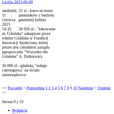
Liczba 2023-06-09
niedziela,
32 zł - kawa na koszt
11
podatników z budżetu
czerwca
gdańskiej kultury
2023
14:35
28 920 zł - "lokowanie
m. Gdańska" zakupione przez
władze Gdańska w Fundacji
Innowacji Społecznej, której
prezes jest członkiem zarządu
ugrupowania "Wszystko dla
Gdańska" A. Dulkiewicz
50 000 zł - gdańska "usługa
cateringowa" na święto
samorządowca
<<
Początek
<
Poprzednia
1
2
3
4
5
6
7
8
9
10
Następna
>
Ostatnie
>>
Strona 9 z 33
Redakcja