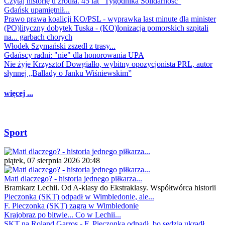
Czytaj historię u źródła. 45 lat "Tygodnika Solidarność"
Gdańsk upamiętnił...
Prawo prawa koalicji KO/PSL - wyprawka last minute dla minister
(PO)lityczny dobytek Tuska - (KO)lonizacja pomorskich szpitali
na... garbach chorych
Włodek Szymański zszedł z trasy...
Gdańscy radni: "nie" dla honorowania UPA
Nie żyje Krzysztof Dowgiałło, wybitny opozycjonista PRL, autor
słynnej „Ballady o Janku Wiśniewskim”
więcej ...
Sport
piątek, 07 sierpnia 2026 20:48
Mati dlaczego? - historia jednego piłkarza...
Bramkarz Lechii. Od A-klasy do Ekstraklasy. Współtwórca historii
Pieczonka (SKT) odpadł w Wimbledonie, ale...
F. Pieczonka (SKT) zagra w Wimbledonie
Krajobraz po bitwie... Co w Lechii...
SKT na Roland Garros - F. Pieczonka odpadł, bo sędzia ukradł...