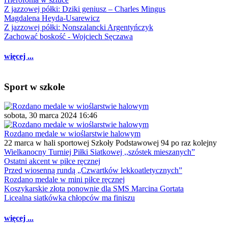
Z jazzowej półki: Dziki geniusz – Charles Mingus
Magdalena Heyda-Usarewicz
Z jazzowej półki: Nonszalancki Argentyńczyk
Zachować boskość - Wojciech Sęczawa
więcej ...
Sport w szkole
sobota, 30 marca 2024 16:46
Rozdano medale w wioślarstwie halowym
22 marca w hali sportowej Szkoły Podstawowej 94 po raz kolejny
Wielkanocny Turniej Piłki Siatkowej ,,szóstek mieszanych”
Ostatni akcent w piłce ręcznej
Przed wiosenną rundą „Czwartków lekkoatletycznych”
Rozdano medale w mini piłce ręcznej
Koszykarskie złota ponownie dla SMS Marcina Gortata
Licealna siatkówka chłopców ma finiszu
więcej ...