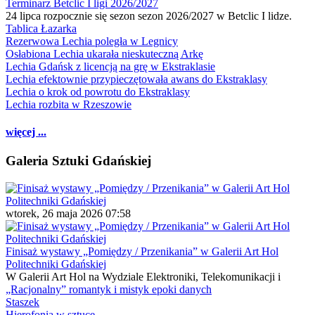
Terminarz Betclic I ligi 2026/2027
24 lipca rozpocznie się sezon sezon 2026/2027 w Betclic I lidze.
Tablica Łazarka
Rezerwowa Lechia poległa w Legnicy
Osłabiona Lechia ukarała nieskuteczną Arkę
Lechia Gdańsk z licencją na grę w Ekstraklasie
Lechia efektownie przypieczętowała awans do Ekstraklasy
Lechia o krok od powrotu do Ekstraklasy
Lechia rozbita w Rzeszowie
więcej ...
Galeria Sztuki Gdańskiej
wtorek, 26 maja 2026 07:58
Finisaż wystawy „Pomiędzy / Przenikania” w Galerii Art Hol
Politechniki Gdańskiej
W Galerii Art Hol na Wydziale Elektroniki, Telekomunikacji i
„Racjonalny” romantyk i mistyk epoki danych
Staszek
Hierofonia w sztuce