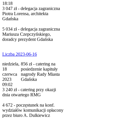
18:18
3 047 zł - delegacja zagraniczna
Piotra Lorensa, architekta
Gdańska
5 034 zł - delegacja zagraniczna
Mariusza Czepczyńskiego,
doradcy prezydent Gdańska
Liczba 2023-06-16
niedziela,
856 zł - catering na
18
posiedzenie kapituły
czerwca
nagrody Rady Miasta
2023
Gdańska
09:02
3 240 zł - catering przy okazji
dnia otwartego RMG
4 672 - poczęstunek na konf.
wydziałów komunikacji opłacony
przez biuro A. Dulkiewicz