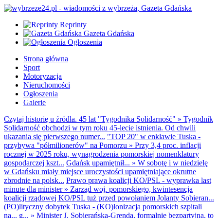
Reprinty
Gazeta Gdańska
Ogłoszenia
Strona główna
Sport
Motoryzacja
Nieruchomości
Ogłoszenia
Galerie
Czytaj historię u źródła. 45 lat "Tygodnika Solidarność"
»
Tygodnik
Solidarność obchodzi w tym roku 45-lecie istnienia. Od chwili
ukazania się pierwszego numer...
"TOP 20" w enklawie Tuska -
przybywa "półmilionerów" na Pomorzu
»
Przy 3,4 proc. inflacji
rocznej w 2025 roku, wynagrodzenia pomorskiej nomenklatury
gospodarczej kszt...
Gdańsk upamiętnił...
»
W sobotę i w niedzielę
w Gdańsku miały miejsce uroczystości upamiętniające okrutne
zbrodnie na polsk...
Prawo prawa koalicji KO/PSL - wyprawka last
minute dla minister
»
Zarząd woj. pomorskiego, kwintesencja
koalicji rządowej KO/PSL tuż przed powołaniem Jolanty Sobieran...
(PO)lityczny dobytek Tuska - (KO)lonizacja pomorskich szpitali
na... g...
»
Minister J. Sobierańska-Grenda, formalnie bezpartyjna, to