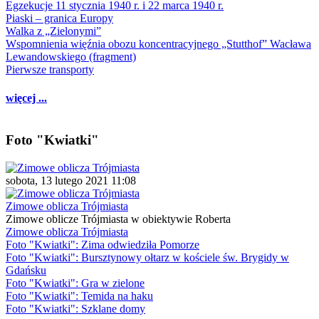
Egzekucje 11 stycznia 1940 r. i 22 marca 1940 r.
Piaski – granica Europy
Walka z „Zielonymi”
Wspomnienia więźnia obozu koncentracyjnego „Stutthof” Wacława
Lewandowskiego (fragment)
Pierwsze transporty
więcej ...
Foto "Kwiatki"
sobota, 13 lutego 2021 11:08
Zimowe oblicza Trójmiasta
Zimowe oblicze Trójmiasta w obiektywie Roberta
Zimowe oblicza Trójmiasta
Foto "Kwiatki": Zima odwiedziła Pomorze
Foto "Kwiatki": Bursztynowy ołtarz w kościele św. Brygidy w
Gdańsku
Foto "Kwiatki": Gra w zielone
Foto "Kwiatki": Temida na haku
Foto "Kwiatki": Szklane domy