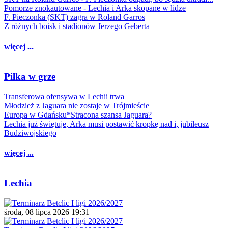
Pomorze znokautowane - Lechia i Arka skopane w lidze
F. Pieczonka (SKT) zagra w Roland Garros
Z różnych boisk i stadionów Jerzego Geberta
więcej ...
Piłka w grze
Transferowa ofensywa w Lechii trwa
Młodzież z Jaguara nie zostaje w Trójmieście
Europa w Gdańsku*Stracona szansa Jaguara?
Lechia już świętuje, Arka musi postawić kropkę nad i, jubileusz
Budziwojskiego
więcej ...
Lechia
środa, 08 lipca 2026 19:31