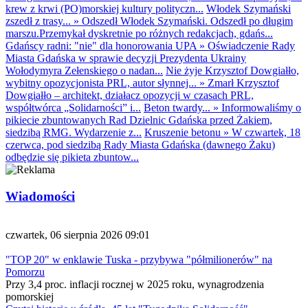
krew z krwi (PO)morskiej kultury polityczn...
Włodek Szymański
zszedł z trasy...
»
Odszedł Włodek Szymański. Odszedł po długim
marszu.Przemykał dyskretnie po różnych redakcjach, gdańs...
Gdańscy radni: "nie" dla honorowania UPA
»
Oświadczenie Rady
Miasta Gdańska w sprawie decyzji Prezydenta Ukrainy
Wołodymyra Zełenskiego o nadan...
Nie żyje Krzysztof Dowgiałło,
wybitny opozycjonista PRL, autor słynnej...
»
Zmarł Krzysztof
Dowgiałło – architekt, działacz opozycji w czasach PRL,
współtwórca „Solidarności” i...
Beton twardy...
»
Informowaliśmy o
pikiecie zbuntowanych Rad Dzielnic Gdańska przed Żakiem,
siedzibą RMG. Wydarzenie z...
Kruszenie betonu
»
W czwartek, 18
czerwca, pod siedzibą Rady Miasta Gdańska (dawnego Żaku)
odbędzie się pikieta zbuntow...
Wiadomości
czwartek, 06 sierpnia 2026 09:01
"TOP 20" w enklawie Tuska - przybywa "półmilionerów" na
Pomorzu
Przy 3,4 proc. inflacji rocznej w 2025 roku, wynagrodzenia
pomorskiej