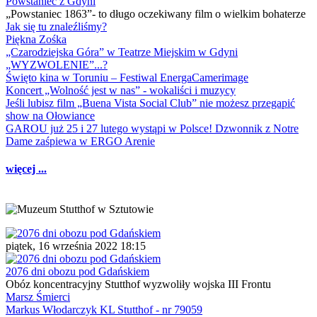
Powstaniec z Gdyni
„Powstaniec 1863”- to długo oczekiwany film o wielkim bohaterze
Jak się tu znaleźliśmy?
Piękna Zośka
„Czarodziejska Góra” w Teatrze Miejskim w Gdyni
„WYZWOLENIE”...?
Święto kina w Toruniu – Festiwal EnergaCamerimage
Koncert „Wolność jest w nas” - wokaliści i muzycy
Jeśli lubisz film „Buena Vista Social Club” nie możesz przegapić
show na Ołowiance
GAROU już 25 i 27 lutego wystąpi w Polsce! Dzwonnik z Notre
Dame zaśpiewa w ERGO Arenie
więcej ...
piątek, 16 września 2022 18:15
2076 dni obozu pod Gdańskiem
Obóz koncentracyjny Stutthof wyzwoliły wojska III Frontu
Marsz Śmierci
Markus Włodarczyk KL Stutthof - nr 79059