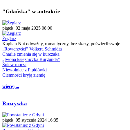
"Gdańska" w antrakcie
piątek, 02 maja 2025 08:00
Żeglarz
Kapitan Nut odważny, romantyczny, bez skazy, poświęcił swoje
„Rowerzyści” Volkera Schmidta
Charlie zmienia się w kurczaka
„Iwona księżniczka Burgunda”
Śpiew morza
Niewolnice z Pipidówki
Ciemności kryją ziemię
więcej ...
Rozrywka
piątek, 05 stycznia 2024 16:35