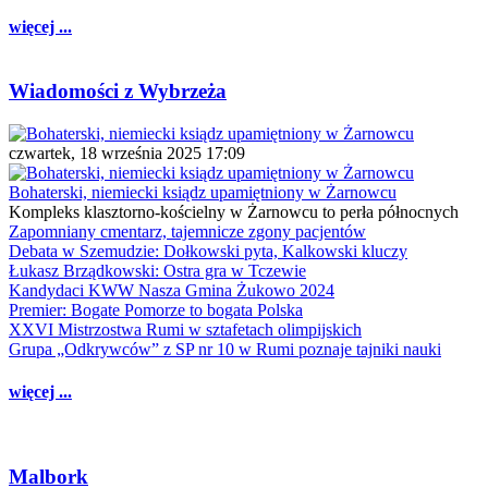
więcej ...
Wiadomości z Wybrzeża
czwartek, 18 września 2025 17:09
Bohaterski, niemiecki ksiądz upamiętniony w Żarnowcu
Kompleks klasztorno-kościelny w Żarnowcu to perła północnych
Zapomniany cmentarz, tajemnicze zgony pacjentów
Debata w Szemudzie: Dołkowski pyta, Kalkowski kluczy
Łukasz Brządkowski: Ostra gra w Tczewie
Kandydaci KWW Nasza Gmina Żukowo 2024
Premier: Bogate Pomorze to bogata Polska
XXVI Mistrzostwa Rumi w sztafetach olimpijskich
Grupa „Odkrywców” z SP nr 10 w Rumi poznaje tajniki nauki
więcej ...
Malbork