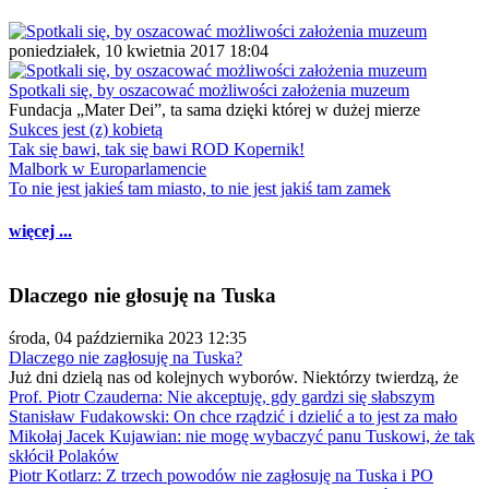
poniedziałek, 10 kwietnia 2017 18:04
Spotkali się, by oszacować możliwości założenia muzeum
Fundacja „Mater Dei”, ta sama dzięki której w dużej mierze
Sukces jest (z) kobietą
Tak się bawi, tak się bawi ROD Kopernik!
Malbork w Europarlamencie
To nie jest jakieś tam miasto, to nie jest jakiś tam zamek
więcej ...
Dlaczego nie głosuję na Tuska
środa, 04 października 2023 12:35
Dlaczego nie zagłosuję na Tuska?
Już dni dzielą nas od kolejnych wyborów. Niektórzy twierdzą, że
Prof. Piotr Czauderna: Nie akceptuję, gdy gardzi się słabszym
Stanisław Fudakowski: On chce rządzić i dzielić a to jest za mało
Mikołaj Jacek Kujawian: nie mogę wybaczyć panu Tuskowi, że tak
skłócił Polaków
Piotr Kotlarz: Z trzech powodów nie zagłosuję na Tuska i PO