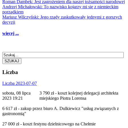
Roman Dambek: Jest zagrożeniem dla naszej tożsamości narodowej
Andrzej Michałowski: To nazwisko kojarzy mi się z niemieckim
porządkiem
Mariusz Wilczyński: Jego rządy zaskutkowały jednymi z gorszych
decyzji
więcej ...
SZUKAJ
Liczba
Liczba 2023-07-07
sobota, 08 lipca
3 790 zł - koszt kolejnej delegacji architekta
2023 19:21
miejskiego Piotra Lorensa
6 617 zł - zakup przez biuro A. Dulkiewicz "usług związanych z
gastronomią"
27 000 zł - koszt festynu dzielnicowego na Chełmie