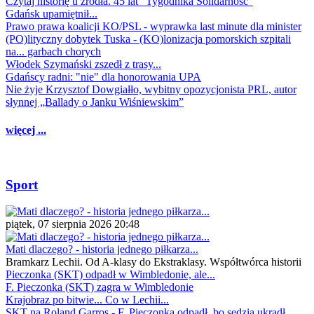
Czytaj historię u źródła. 45 lat "Tygodnika Solidarność"
Gdańsk upamiętnił...
Prawo prawa koalicji KO/PSL - wyprawka last minute dla minister
(PO)lityczny dobytek Tuska - (KO)lonizacja pomorskich szpitali
na... garbach chorych
Włodek Szymański zszedł z trasy...
Gdańscy radni: "nie" dla honorowania UPA
Nie żyje Krzysztof Dowgiałło, wybitny opozycjonista PRL, autor
słynnej „Ballady o Janku Wiśniewskim”
więcej ...
Sport
piątek, 07 sierpnia 2026 20:48
Mati dlaczego? - historia jednego piłkarza...
Bramkarz Lechii. Od A-klasy do Ekstraklasy. Współtwórca historii
Pieczonka (SKT) odpadł w Wimbledonie, ale...
F. Pieczonka (SKT) zagra w Wimbledonie
Krajobraz po bitwie... Co w Lechii...
SKT na Roland Garros - F. Pieczonka odpadł, bo sędzia ukradł...