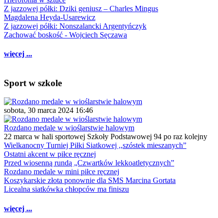
Z jazzowej półki: Dziki geniusz – Charles Mingus
Magdalena Heyda-Usarewicz
Z jazzowej półki: Nonszalancki Argentyńczyk
Zachować boskość - Wojciech Sęczawa
więcej ...
Sport w szkole
sobota, 30 marca 2024 16:46
Rozdano medale w wioślarstwie halowym
22 marca w hali sportowej Szkoły Podstawowej 94 po raz kolejny
Wielkanocny Turniej Piłki Siatkowej ,,szóstek mieszanych”
Ostatni akcent w piłce ręcznej
Przed wiosenną rundą „Czwartków lekkoatletycznych”
Rozdano medale w mini piłce ręcznej
Koszykarskie złota ponownie dla SMS Marcina Gortata
Licealna siatkówka chłopców ma finiszu
więcej ...