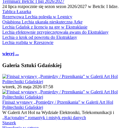
Terminarz Betclic I ligi 2026/2027
24 lipca rozpocznie się sezon sezon 2026/2027 w Betclic I lidze.
Tablica Łazarka
Rezerwowa Lechia poległa w Legnicy
Osłabiona Lechia ukarała nieskuteczną Arkę
Lechia Gdańsk z licencją na grę w Ekstraklasie
Lechia efektownie przypieczętowała awans do Ekstraklasy
Lechia o krok od powrotu do Ekstraklasy
Lechia rozbita w Rzeszowie
więcej ...
Galeria Sztuki Gdańskiej
wtorek, 26 maja 2026 07:58
Finisaż wystawy „Pomiędzy / Przenikania” w Galerii Art Hol
Politechniki Gdańskiej
W Galerii Art Hol na Wydziale Elektroniki, Telekomunikacji i
„Racjonalny” romantyk i mistyk epoki danych
Staszek
Hierofonia w sztuce