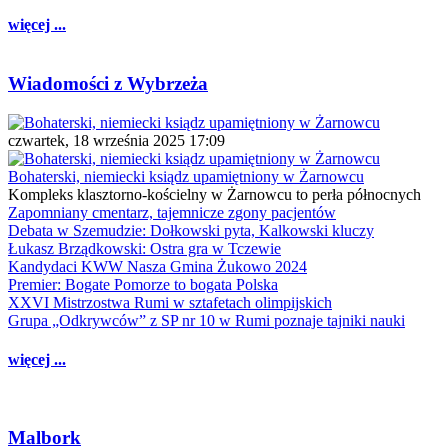
więcej ...
Wiadomości z Wybrzeża
czwartek, 18 września 2025 17:09
Bohaterski, niemiecki ksiądz upamiętniony w Żarnowcu
Kompleks klasztorno-kościelny w Żarnowcu to perła północnych
Zapomniany cmentarz, tajemnicze zgony pacjentów
Debata w Szemudzie: Dołkowski pyta, Kalkowski kluczy
Łukasz Brządkowski: Ostra gra w Tczewie
Kandydaci KWW Nasza Gmina Żukowo 2024
Premier: Bogate Pomorze to bogata Polska
XXVI Mistrzostwa Rumi w sztafetach olimpijskich
Grupa „Odkrywców” z SP nr 10 w Rumi poznaje tajniki nauki
więcej ...
Malbork