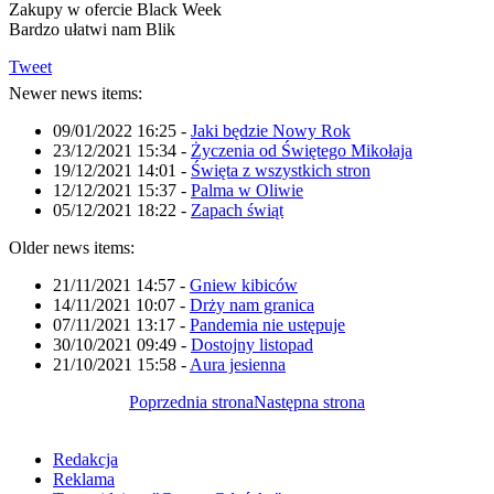
Zakupy w ofercie Black Week
Bardzo ułatwi nam Blik
Tweet
Newer news items:
09/01/2022 16:25
-
Jaki będzie Nowy Rok
23/12/2021 15:34
-
Życzenia od Świętego Mikołaja
19/12/2021 14:01
-
Święta z wszystkich stron
12/12/2021 15:37
-
Palma w Oliwie
05/12/2021 18:22
-
Zapach świąt
Older news items:
21/11/2021 14:57
-
Gniew kibiców
14/11/2021 10:07
-
Drży nam granica
07/11/2021 13:17
-
Pandemia nie ustępuje
30/10/2021 09:49
-
Dostojny listopad
21/10/2021 15:58
-
Aura jesienna
Poprzednia strona
Następna strona
Redakcja
Reklama