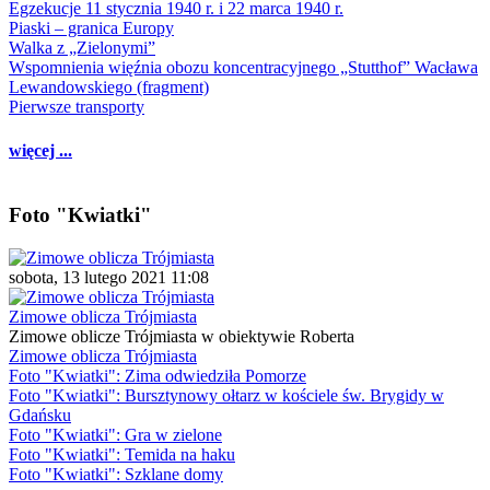
Egzekucje 11 stycznia 1940 r. i 22 marca 1940 r.
Piaski – granica Europy
Walka z „Zielonymi”
Wspomnienia więźnia obozu koncentracyjnego „Stutthof” Wacława
Lewandowskiego (fragment)
Pierwsze transporty
więcej ...
Foto "Kwiatki"
sobota, 13 lutego 2021 11:08
Zimowe oblicza Trójmiasta
Zimowe oblicze Trójmiasta w obiektywie Roberta
Zimowe oblicza Trójmiasta
Foto "Kwiatki": Zima odwiedziła Pomorze
Foto "Kwiatki": Bursztynowy ołtarz w kościele św. Brygidy w
Gdańsku
Foto "Kwiatki": Gra w zielone
Foto "Kwiatki": Temida na haku
Foto "Kwiatki": Szklane domy