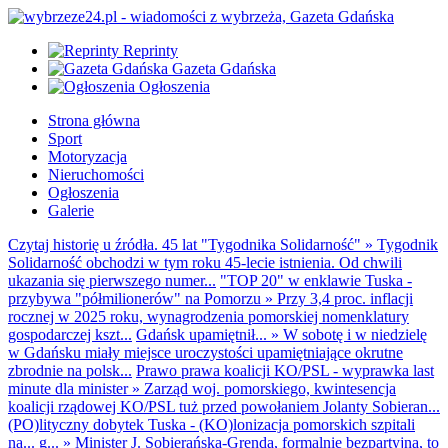
Reprinty
Gazeta Gdańska
Ogłoszenia
Strona główna
Sport
Motoryzacja
Nieruchomości
Ogłoszenia
Galerie
Czytaj historię u źródła. 45 lat "Tygodnika Solidarność"
»
Tygodnik
Solidarność obchodzi w tym roku 45-lecie istnienia. Od chwili
ukazania się pierwszego numer...
"TOP 20" w enklawie Tuska -
przybywa "półmilionerów" na Pomorzu
»
Przy 3,4 proc. inflacji
rocznej w 2025 roku, wynagrodzenia pomorskiej nomenklatury
gospodarczej kszt...
Gdańsk upamiętnił...
»
W sobotę i w niedzielę
w Gdańsku miały miejsce uroczystości upamiętniające okrutne
zbrodnie na polsk...
Prawo prawa koalicji KO/PSL - wyprawka last
minute dla minister
»
Zarząd woj. pomorskiego, kwintesencja
koalicji rządowej KO/PSL tuż przed powołaniem Jolanty Sobieran...
(PO)lityczny dobytek Tuska - (KO)lonizacja pomorskich szpitali
na... g...
»
Minister J. Sobierańska-Grenda, formalnie bezpartyjna, to