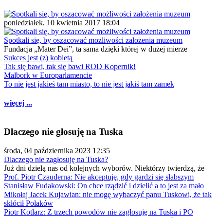
poniedziałek, 10 kwietnia 2017 18:04
Spotkali się, by oszacować możliwości założenia muzeum
Fundacja „Mater Dei”, ta sama dzięki której w dużej mierze
Sukces jest (z) kobietą
Tak się bawi, tak się bawi ROD Kopernik!
Malbork w Europarlamencie
To nie jest jakieś tam miasto, to nie jest jakiś tam zamek
więcej ...
Dlaczego nie głosuję na Tuska
środa, 04 października 2023 12:35
Dlaczego nie zagłosuję na Tuska?
Już dni dzielą nas od kolejnych wyborów. Niektórzy twierdzą, że
Prof. Piotr Czauderna: Nie akceptuję, gdy gardzi się słabszym
Stanisław Fudakowski: On chce rządzić i dzielić a to jest za mało
Mikołaj Jacek Kujawian: nie mogę wybaczyć panu Tuskowi, że tak
skłócił Polaków
Piotr Kotlarz: Z trzech powodów nie zagłosuję na Tuska i PO