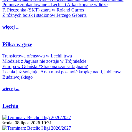
Pomorze znokautowane - Lechia i Arka skopane w lidze
F. Pieczonka (SKT) zagra w Roland Garros
Z różnych boisk i stadionów Jerzego Geberta
więcej ...
Piłka w grze
Transferowa ofensywa w Lechii trwa
Młodzież z Jaguara nie zostaje w Trójmieście
Europa w Gdańsku*Stracona szansa Jaguara?
Lechia już świętuje, Arka musi postawić kropkę nad i, jubileusz
Budziwojskiego
więcej ...
Lechia
środa, 08 lipca 2026 19:31