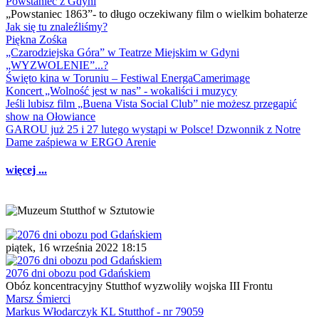
Powstaniec z Gdyni
„Powstaniec 1863”- to długo oczekiwany film o wielkim bohaterze
Jak się tu znaleźliśmy?
Piękna Zośka
„Czarodziejska Góra” w Teatrze Miejskim w Gdyni
„WYZWOLENIE”...?
Święto kina w Toruniu – Festiwal EnergaCamerimage
Koncert „Wolność jest w nas” - wokaliści i muzycy
Jeśli lubisz film „Buena Vista Social Club” nie możesz przegapić
show na Ołowiance
GAROU już 25 i 27 lutego wystąpi w Polsce! Dzwonnik z Notre
Dame zaśpiewa w ERGO Arenie
więcej ...
piątek, 16 września 2022 18:15
2076 dni obozu pod Gdańskiem
Obóz koncentracyjny Stutthof wyzwoliły wojska III Frontu
Marsz Śmierci
Markus Włodarczyk KL Stutthof - nr 79059