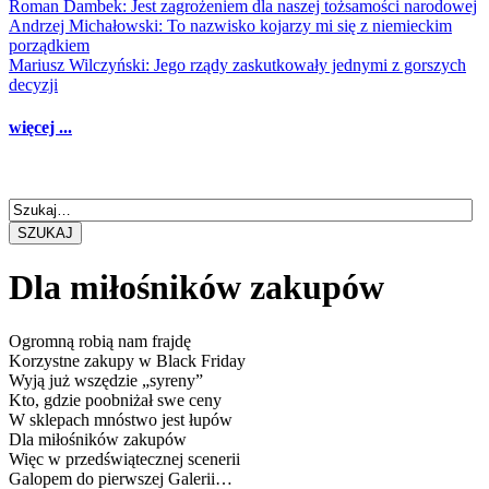
Roman Dambek: Jest zagrożeniem dla naszej tożsamości narodowej
Andrzej Michałowski: To nazwisko kojarzy mi się z niemieckim
porządkiem
Mariusz Wilczyński: Jego rządy zaskutkowały jednymi z gorszych
decyzji
więcej ...
SZUKAJ
Dla miłośników zakupów
Ogromną robią nam frajdę
Korzystne zakupy w Black Friday
Wyją już wszędzie „syreny”
Kto, gdzie poobniżał swe ceny
W sklepach mnóstwo jest łupów
Dla miłośników zakupów
Więc w przedświątecznej scenerii
Galopem do pierwszej Galerii…