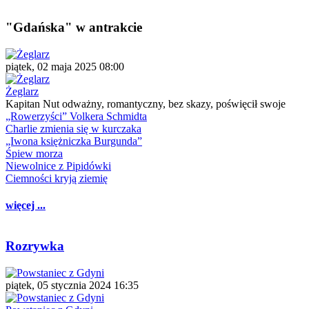
"Gdańska" w antrakcie
piątek, 02 maja 2025 08:00
Żeglarz
Kapitan Nut odważny, romantyczny, bez skazy, poświęcił swoje
„Rowerzyści” Volkera Schmidta
Charlie zmienia się w kurczaka
„Iwona księżniczka Burgunda”
Śpiew morza
Niewolnice z Pipidówki
Ciemności kryją ziemię
więcej ...
Rozrywka
piątek, 05 stycznia 2024 16:35