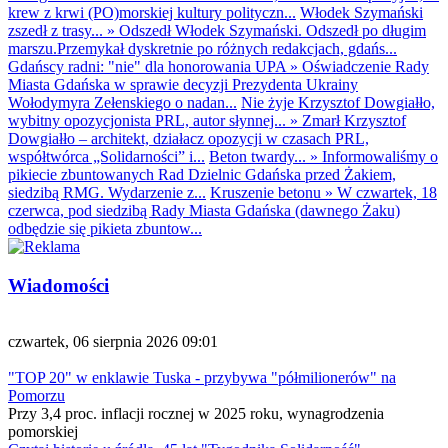
krew z krwi (PO)morskiej kultury polityczn...
Włodek Szymański
zszedł z trasy...
»
Odszedł Włodek Szymański. Odszedł po długim
marszu.Przemykał dyskretnie po różnych redakcjach, gdańs...
Gdańscy radni: "nie" dla honorowania UPA
»
Oświadczenie Rady
Miasta Gdańska w sprawie decyzji Prezydenta Ukrainy
Wołodymyra Zełenskiego o nadan...
Nie żyje Krzysztof Dowgiałło,
wybitny opozycjonista PRL, autor słynnej...
»
Zmarł Krzysztof
Dowgiałło – architekt, działacz opozycji w czasach PRL,
współtwórca „Solidarności” i...
Beton twardy...
»
Informowaliśmy o
pikiecie zbuntowanych Rad Dzielnic Gdańska przed Żakiem,
siedzibą RMG. Wydarzenie z...
Kruszenie betonu
»
W czwartek, 18
czerwca, pod siedzibą Rady Miasta Gdańska (dawnego Żaku)
odbędzie się pikieta zbuntow...
Wiadomości
czwartek, 06 sierpnia 2026 09:01
"TOP 20" w enklawie Tuska - przybywa "półmilionerów" na
Pomorzu
Przy 3,4 proc. inflacji rocznej w 2025 roku, wynagrodzenia
pomorskiej