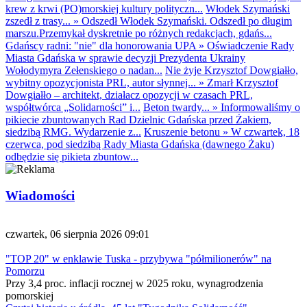
krew z krwi (PO)morskiej kultury polityczn...
Włodek Szymański
zszedł z trasy...
»
Odszedł Włodek Szymański. Odszedł po długim
marszu.Przemykał dyskretnie po różnych redakcjach, gdańs...
Gdańscy radni: "nie" dla honorowania UPA
»
Oświadczenie Rady
Miasta Gdańska w sprawie decyzji Prezydenta Ukrainy
Wołodymyra Zełenskiego o nadan...
Nie żyje Krzysztof Dowgiałło,
wybitny opozycjonista PRL, autor słynnej...
»
Zmarł Krzysztof
Dowgiałło – architekt, działacz opozycji w czasach PRL,
współtwórca „Solidarności” i...
Beton twardy...
»
Informowaliśmy o
pikiecie zbuntowanych Rad Dzielnic Gdańska przed Żakiem,
siedzibą RMG. Wydarzenie z...
Kruszenie betonu
»
W czwartek, 18
czerwca, pod siedzibą Rady Miasta Gdańska (dawnego Żaku)
odbędzie się pikieta zbuntow...
Wiadomości
czwartek, 06 sierpnia 2026 09:01
"TOP 20" w enklawie Tuska - przybywa "półmilionerów" na
Pomorzu
Przy 3,4 proc. inflacji rocznej w 2025 roku, wynagrodzenia
pomorskiej