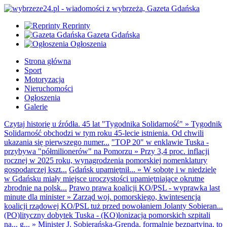
Reprinty
Gazeta Gdańska
Ogłoszenia
Strona główna
Sport
Motoryzacja
Nieruchomości
Ogłoszenia
Galerie
Czytaj historię u źródła. 45 lat "Tygodnika Solidarność"
»
Tygodnik
Solidarność obchodzi w tym roku 45-lecie istnienia. Od chwili
ukazania się pierwszego numer...
"TOP 20" w enklawie Tuska -
przybywa "półmilionerów" na Pomorzu
»
Przy 3,4 proc. inflacji
rocznej w 2025 roku, wynagrodzenia pomorskiej nomenklatury
gospodarczej kszt...
Gdańsk upamiętnił...
»
W sobotę i w niedzielę
w Gdańsku miały miejsce uroczystości upamiętniające okrutne
zbrodnie na polsk...
Prawo prawa koalicji KO/PSL - wyprawka last
minute dla minister
»
Zarząd woj. pomorskiego, kwintesencja
koalicji rządowej KO/PSL tuż przed powołaniem Jolanty Sobieran...
(PO)lityczny dobytek Tuska - (KO)lonizacja pomorskich szpitali
na... g...
»
Minister J. Sobierańska-Grenda, formalnie bezpartyjna, to