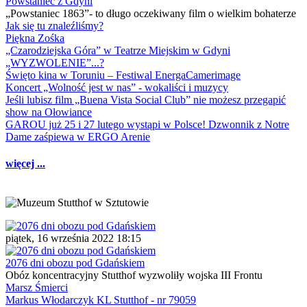
Powstaniec z Gdyni
„Powstaniec 1863”- to długo oczekiwany film o wielkim bohaterze
Jak się tu znaleźliśmy?
Piękna Zośka
„Czarodziejska Góra” w Teatrze Miejskim w Gdyni
„WYZWOLENIE”...?
Święto kina w Toruniu – Festiwal EnergaCamerimage
Koncert „Wolność jest w nas” - wokaliści i muzycy
Jeśli lubisz film „Buena Vista Social Club” nie możesz przegapić
show na Ołowiance
GAROU już 25 i 27 lutego wystąpi w Polsce! Dzwonnik z Notre
Dame zaśpiewa w ERGO Arenie
więcej ...
piątek, 16 września 2022 18:15
2076 dni obozu pod Gdańskiem
Obóz koncentracyjny Stutthof wyzwoliły wojska III Frontu
Marsz Śmierci
Markus Włodarczyk KL Stutthof - nr 79059