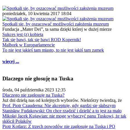
poniedziałek, 10 kwietnia 2017 18:04
Spotkali się, by oszacować możliwości założenia muzeum
Fundacja „Mater Dei”, ta sama dzięki której w dużej mierze
Sukces jest (z) kobietą
Tak się bawi, tak się bawi ROD Kopernik!
Malbork w Europarlamencie
To nie jest jakieś tam miasto, to nie jest jakiś tam zamek
więcej ...
Dlaczego nie głosuję na Tuska
środa, 04 października 2023 12:35
Dlaczego nie zagłosuję na Tuska?
Już dni dzielą nas od kolejnych wyborów. Niektórzy twierdzą, że
Prof. Piotr Czauderna: Nie akceptuję, gdy gardzi się słabszym
Stanisław Fudakowski: On chce rządzić i dzielić a to jest za mało
Mikołaj Jacek Kujawian: nie mogę wybaczyć panu Tuskowi, że tak
skłócił Polaków
Piotr Kotlarz: Z trzech powodów nie zagłosuję na Tuska i PO