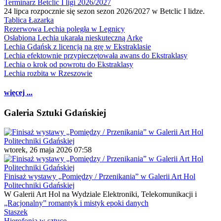
Terminarz Betclic I ligi 2026/2027
24 lipca rozpocznie się sezon sezon 2026/2027 w Betclic I lidze.
Tablica Łazarka
Rezerwowa Lechia poległa w Legnicy
Osłabiona Lechia ukarała nieskuteczną Arkę
Lechia Gdańsk z licencją na grę w Ekstraklasie
Lechia efektownie przypieczętowała awans do Ekstraklasy
Lechia o krok od powrotu do Ekstraklasy
Lechia rozbita w Rzeszowie
więcej ...
Galeria Sztuki Gdańskiej
wtorek, 26 maja 2026 07:58
Finisaż wystawy „Pomiędzy / Przenikania” w Galerii Art Hol
Politechniki Gdańskiej
W Galerii Art Hol na Wydziale Elektroniki, Telekomunikacji i
„Racjonalny” romantyk i mistyk epoki danych
Staszek
Hierofonia w sztuce