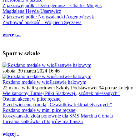
Z jazzowej półki: Dziki geniusz – Charles Mingus
Magdalena Heyda-Usarewicz
Z jazzowej półki: Nonszalancki Argentyńczyk
Zachować boskość - Wojciech Sęczawa
więcej ...
Sport w szkole
sobota, 30 marca 2024 16:46
Rozdano medale w wioślarstwie halowym
22 marca w hali sportowej Szkoły Podstawowej 94 po raz kolejny
Wielkanocny Turniej Piłki Siatkowej ,,szóstek mieszanych”
Ostatni akcent w piłce ręcznej
Przed wiosenną rundą „Czwartków lekkoatletycznych”
Rozdano medale w mini piłce ręcznej
Koszykarskie złota ponownie dla SMS Marcina Gortata
Licealna siatkówka chłopców ma finiszu
więcej ...