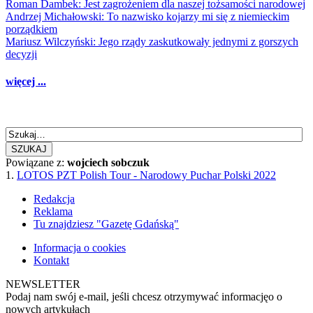
Roman Dambek: Jest zagrożeniem dla naszej tożsamości narodowej
Andrzej Michałowski: To nazwisko kojarzy mi się z niemieckim
porządkiem
Mariusz Wilczyński: Jego rządy zaskutkowały jednymi z gorszych
decyzji
więcej ...
SZUKAJ
Powiązane z:
wojciech sobczuk
1.
LOTOS PZT Polish Tour - Narodowy Puchar Polski 2022
Redakcja
Reklama
Tu znajdziesz "Gazetę Gdańską"
Informacja o cookies
Kontakt
NEWSLETTER
Podaj nam swój e-mail, jeśli chcesz otrzymywać informacjęo o
nowych artykułach