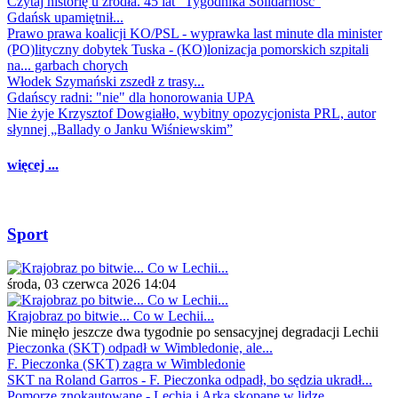
Czytaj historię u źródła. 45 lat "Tygodnika Solidarność"
Gdańsk upamiętnił...
Prawo prawa koalicji KO/PSL - wyprawka last minute dla minister
(PO)lityczny dobytek Tuska - (KO)lonizacja pomorskich szpitali
na... garbach chorych
Włodek Szymański zszedł z trasy...
Gdańscy radni: "nie" dla honorowania UPA
Nie żyje Krzysztof Dowgiałło, wybitny opozycjonista PRL, autor
słynnej „Ballady o Janku Wiśniewskim”
więcej ...
Sport
środa, 03 czerwca 2026 14:04
Krajobraz po bitwie... Co w Lechii...
Nie minęło jeszcze dwa tygodnie po sensacyjnej degradacji Lechii
Pieczonka (SKT) odpadł w Wimbledonie, ale...
F. Pieczonka (SKT) zagra w Wimbledonie
SKT na Roland Garros - F. Pieczonka odpadł, bo sędzia ukradł...
Pomorze znokautowane - Lechia i Arka skopane w lidze