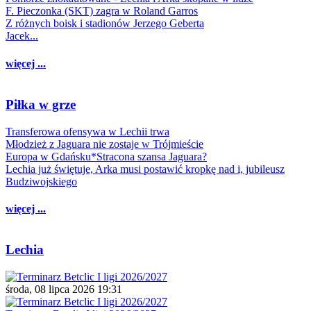
F. Pieczonka (SKT) zagra w Roland Garros
Z różnych boisk i stadionów Jerzego Geberta
Jacek...
więcej ...
Piłka w grze
Transferowa ofensywa w Lechii trwa
Młodzież z Jaguara nie zostaje w Trójmieście
Europa w Gdańsku*Stracona szansa Jaguara?
Lechia już świętuje, Arka musi postawić kropkę nad i, jubileusz
Budziwojskiego
więcej ...
Lechia
środa, 08 lipca 2026 19:31