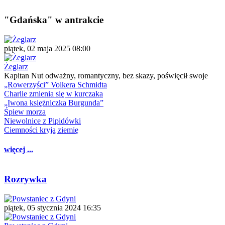
"Gdańska" w antrakcie
piątek, 02 maja 2025 08:00
Żeglarz
Kapitan Nut odważny, romantyczny, bez skazy, poświęcił swoje
„Rowerzyści” Volkera Schmidta
Charlie zmienia się w kurczaka
„Iwona księżniczka Burgunda”
Śpiew morza
Niewolnice z Pipidówki
Ciemności kryją ziemię
więcej ...
Rozrywka
piątek, 05 stycznia 2024 16:35