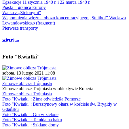
Egzekucje 11 stycznia 1940 r. i 22 marca 1940 r.
Piaski – granica Europy
Walka z „Zielonymi”
Wspomnienia więźnia obozu koncentracyjnego „Stutthof” Wacława
Lewandowskiego (fragment)
Pierwsze transporty
więcej ...
Foto "Kwiatki"
sobota, 13 lutego 2021 11:08
Zimowe oblicza Trójmiasta
Zimowe oblicze Trójmiasta w obiektywie Roberta
Zimowe oblicza Trójmiasta
Foto "Kwiatki": Zima odwiedziła Pomorze
Foto "Kwiatki": Bursztynowy ołtarz w kościele św. Brygidy w
Gdańsku
Foto "Kwiatki": Gra w zielone
Foto "Kwiatki": Temida na haku
Foto "Kwiatki": Szklane domy