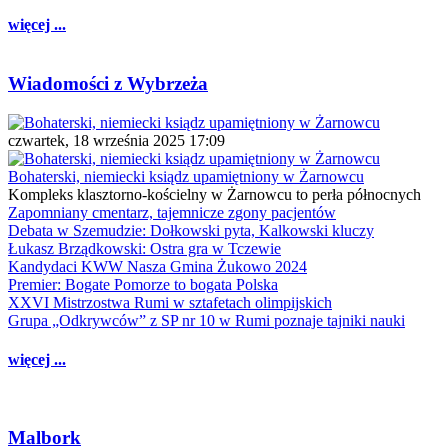
więcej ...
Wiadomości z Wybrzeża
czwartek, 18 września 2025 17:09
Bohaterski, niemiecki ksiądz upamiętniony w Żarnowcu
Kompleks klasztorno-kościelny w Żarnowcu to perła północnych
Zapomniany cmentarz, tajemnicze zgony pacjentów
Debata w Szemudzie: Dołkowski pyta, Kalkowski kluczy
Łukasz Brządkowski: Ostra gra w Tczewie
Kandydaci KWW Nasza Gmina Żukowo 2024
Premier: Bogate Pomorze to bogata Polska
XXVI Mistrzostwa Rumi w sztafetach olimpijskich
Grupa „Odkrywców” z SP nr 10 w Rumi poznaje tajniki nauki
więcej ...
Malbork