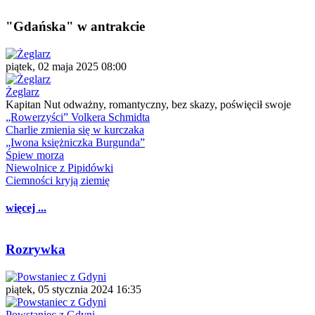
"Gdańska" w antrakcie
piątek, 02 maja 2025 08:00
Żeglarz
Kapitan Nut odważny, romantyczny, bez skazy, poświęcił swoje
„Rowerzyści” Volkera Schmidta
Charlie zmienia się w kurczaka
„Iwona księżniczka Burgunda”
Śpiew morza
Niewolnice z Pipidówki
Ciemności kryją ziemię
więcej ...
Rozrywka
piątek, 05 stycznia 2024 16:35
Powstaniec z Gdyni