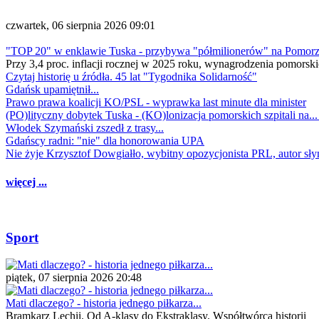
czwartek, 06 sierpnia 2026 09:01
"TOP 20" w enklawie Tuska - przybywa "półmilionerów" na Pomor
Przy 3,4 proc. inflacji rocznej w 2025 roku, wynagrodzenia pomorski
Czytaj historię u źródła. 45 lat "Tygodnika Solidarność"
Gdańsk upamiętnił...
Prawo prawa koalicji KO/PSL - wyprawka last minute dla minister
(PO)lityczny dobytek Tuska - (KO)lonizacja pomorskich szpitali na..
Włodek Szymański zszedł z trasy...
Gdańscy radni: "nie" dla honorowania UPA
Nie żyje Krzysztof Dowgiałło, wybitny opozycjonista PRL, autor sł
więcej ...
Sport
piątek, 07 sierpnia 2026 20:48
Mati dlaczego? - historia jednego piłkarza...
Bramkarz Lechii. Od A-klasy do Ekstraklasy. Współtwórca historii