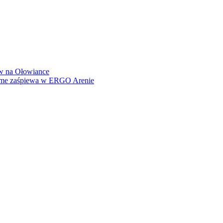
how na Ołowiance
Dame zaśpiewa w ERGO Arenie