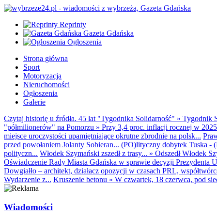
Reprinty
Gazeta Gdańska
Ogłoszenia
Strona główna
Sport
Motoryzacja
Nieruchomości
Ogłoszenia
Galerie
Czytaj historię u źródła. 45 lat "Tygodnika Solidarność"
»
Tygodnik S
"półmilionerów" na Pomorzu
»
Przy 3,4 proc. inflacji rocznej w 20
miejsce uroczystości upamiętniające okrutne zbrodnie na polsk...
Praw
przed powołaniem Jolanty Sobieran...
(PO)lityczny dobytek Tuska - (K
polityczn...
Włodek Szymański zszedł z trasy...
»
Odszedł Włodek Szy
Oświadczenie Rady Miasta Gdańska w sprawie decyzji Prezydenta U
Dowgiałło – architekt, działacz opozycji w czasach PRL, współtwórca 
Wydarzenie z...
Kruszenie betonu
»
W czwartek, 18 czerwca, pod sie
Wiadomości