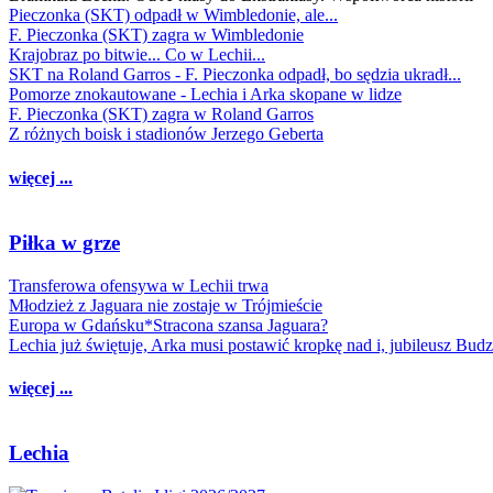
Pieczonka (SKT) odpadł w Wimbledonie, ale...
F. Pieczonka (SKT) zagra w Wimbledonie
Krajobraz po bitwie... Co w Lechii...
SKT na Roland Garros - F. Pieczonka odpadł, bo sędzia ukradł...
Pomorze znokautowane - Lechia i Arka skopane w lidze
F. Pieczonka (SKT) zagra w Roland Garros
Z różnych boisk i stadionów Jerzego Geberta
więcej ...
Piłka w grze
Transferowa ofensywa w Lechii trwa
Młodzież z Jaguara nie zostaje w Trójmieście
Europa w Gdańsku*Stracona szansa Jaguara?
Lechia już świętuje, Arka musi postawić kropkę nad i, jubileusz Bud
więcej ...
Lechia