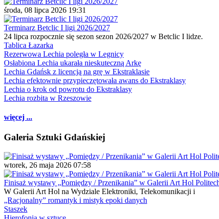
środa, 08 lipca 2026 19:31
Terminarz Betclic I ligi 2026/2027
24 lipca rozpocznie się sezon sezon 2026/2027 w Betclic I lidze.
Tablica Łazarka
Rezerwowa Lechia poległa w Legnicy
Osłabiona Lechia ukarała nieskuteczną Arkę
Lechia Gdańsk z licencją na grę w Ekstraklasie
Lechia efektownie przypieczętowała awans do Ekstraklasy
Lechia o krok od powrotu do Ekstraklasy
Lechia rozbita w Rzeszowie
więcej ...
Galeria Sztuki Gdańskiej
wtorek, 26 maja 2026 07:58
Finisaż wystawy „Pomiędzy / Przenikania” w Galerii Art Hol Politec
W Galerii Art Hol na Wydziale Elektroniki, Telekomunikacji i
„Racjonalny” romantyk i mistyk epoki danych
Staszek
Hierofonia w sztuce