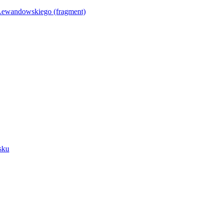
Lewandowskiego (fragment)
sku