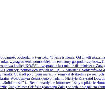
olidarność obchodzi w tym roku 45-lecie istnienia. Od chwili ukazania
25 roku, wynagrodzenia pomorskiej nomenklatury gospodarczej kszt...
G
o prawa koalicji KO/PSL - wyprawka last minute dla minister
»
Zarzą
O)lonizacja pomorskich szpitali na... g...
»
Minister J. Sobierańska-G
mański. Odszedł po długim marszu.Przemykał dyskretnie po różnych r
krainy Wołodymyra Zełenskiego o nadan...
Nie żyje Krzysztof Dowgiał
„Solidarności” i...
Beton twardy...
»
Informowaliśmy o pikiecie zbu
dzibą Rady Miasta Gdańska (dawnego Żaku) odbędzie się pikieta zbun