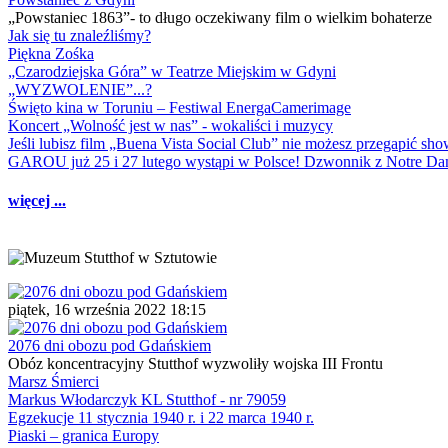
„Powstaniec 1863”- to długo oczekiwany film o wielkim bohaterze
Jak się tu znaleźliśmy?
Piękna Zośka
„Czarodziejska Góra” w Teatrze Miejskim w Gdyni
„WYZWOLENIE”...?
Święto kina w Toruniu – Festiwal EnergaCamerimage
Koncert „Wolność jest w nas” - wokaliści i muzycy
Jeśli lubisz film „Buena Vista Social Club” nie możesz przegapić s
GAROU już 25 i 27 lutego wystąpi w Polsce! Dzwonnik z Notre 
więcej ...
piątek, 16 września 2022 18:15
2076 dni obozu pod Gdańskiem
Obóz koncentracyjny Stutthof wyzwoliły wojska III Frontu
Marsz Śmierci
Markus Włodarczyk KL Stutthof - nr 79059
Egzekucje 11 stycznia 1940 r. i 22 marca 1940 r.
Piaski – granica Europy