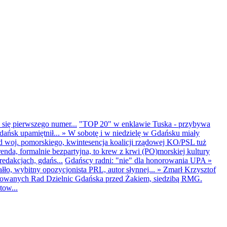
 się pierwszego numer...
"TOP 20" w enklawie Tuska - przybywa
dańsk upamiętnił...
»
W sobotę i w niedzielę w Gdańsku miały
d woj. pomorskiego, kwintesencja koalicji rządowej KO/PSL tuż
renda, formalnie bezpartyjna, to krew z krwi (PO)morskiej kultury
edakcjach, gdańs...
Gdańscy radni: "nie" dla honorowania UPA
»
ło, wybitny opozycjonista PRL, autor słynnej...
»
Zmarł Krzysztof
ntowanych Rad Dzielnic Gdańska przed Żakiem, siedzibą RMG.
tow...