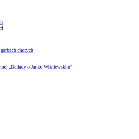
zu
ej
. garbach chorych
ynnej „Ballady o Janku Wiśniewskim”