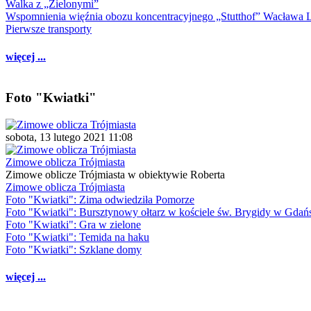
Walka z „Zielonymi”
Wspomnienia więźnia obozu koncentracyjnego „Stutthof” Wacława 
Pierwsze transporty
więcej ...
Foto "Kwiatki"
sobota, 13 lutego 2021 11:08
Zimowe oblicza Trójmiasta
Zimowe oblicze Trójmiasta w obiektywie Roberta
Zimowe oblicza Trójmiasta
Foto "Kwiatki": Zima odwiedziła Pomorze
Foto "Kwiatki": Bursztynowy ołtarz w kościele św. Brygidy w Gdań
Foto "Kwiatki": Gra w zielone
Foto "Kwiatki": Temida na haku
Foto "Kwiatki": Szklane domy
więcej ...