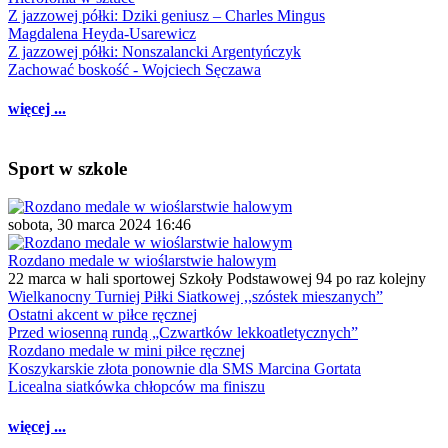
Z jazzowej półki: Dziki geniusz – Charles Mingus
Magdalena Heyda-Usarewicz
Z jazzowej półki: Nonszalancki Argentyńczyk
Zachować boskość - Wojciech Sęczawa
więcej ...
Sport w szkole
sobota, 30 marca 2024 16:46
Rozdano medale w wioślarstwie halowym
22 marca w hali sportowej Szkoły Podstawowej 94 po raz kolejny
Wielkanocny Turniej Piłki Siatkowej ,,szóstek mieszanych”
Ostatni akcent w piłce ręcznej
Przed wiosenną rundą „Czwartków lekkoatletycznych”
Rozdano medale w mini piłce ręcznej
Koszykarskie złota ponownie dla SMS Marcina Gortata
Licealna siatkówka chłopców ma finiszu
więcej ...