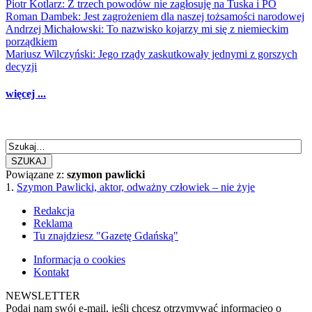
Piotr Kotlarz: Z trzech powodów nie zagłosuję na Tuska i PO
Roman Dambek: Jest zagrożeniem dla naszej tożsamości narodowej
Andrzej Michałowski: To nazwisko kojarzy mi się z niemieckim
porządkiem
Mariusz Wilczyński: Jego rządy zaskutkowały jednymi z gorszych
decyzji
więcej ...
SZUKAJ
Powiązane z:
szymon pawlicki
1.
Szymon Pawlicki, aktor, odważny człowiek – nie żyje
Redakcja
Reklama
Tu znajdziesz "Gazetę Gdańską"
Informacja o cookies
Kontakt
NEWSLETTER
Podaj nam swój e-mail, jeśli chcesz otrzymywać informacjęo o