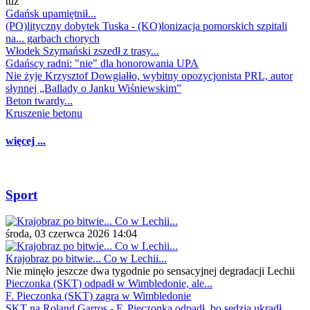
tuż
Gdańsk upamiętnił...
(PO)lityczny dobytek Tuska - (KO)lonizacja pomorskich szpitali
na... garbach chorych
Włodek Szymański zszedł z trasy...
Gdańscy radni: "nie" dla honorowania UPA
Nie żyje Krzysztof Dowgiałło, wybitny opozycjonista PRL, autor
słynnej „Ballady o Janku Wiśniewskim”
Beton twardy...
Kruszenie betonu
więcej ...
Sport
środa, 03 czerwca 2026 14:04
Krajobraz po bitwie... Co w Lechii...
Nie minęło jeszcze dwa tygodnie po sensacyjnej degradacji Lechii
Pieczonka (SKT) odpadł w Wimbledonie, ale...
F. Pieczonka (SKT) zagra w Wimbledonie
SKT na Roland Garros - F. Pieczonka odpadł, bo sędzia ukradł...