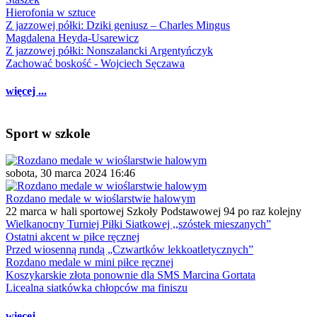
Hierofonia w sztuce
Z jazzowej półki: Dziki geniusz – Charles Mingus
Magdalena Heyda-Usarewicz
Z jazzowej półki: Nonszalancki Argentyńczyk
Zachować boskość - Wojciech Sęczawa
więcej ...
Sport w szkole
sobota, 30 marca 2024 16:46
Rozdano medale w wioślarstwie halowym
22 marca w hali sportowej Szkoły Podstawowej 94 po raz kolejny
Wielkanocny Turniej Piłki Siatkowej ,,szóstek mieszanych”
Ostatni akcent w piłce ręcznej
Przed wiosenną rundą „Czwartków lekkoatletycznych”
Rozdano medale w mini piłce ręcznej
Koszykarskie złota ponownie dla SMS Marcina Gortata
Licealna siatkówka chłopców ma finiszu
więcej ...