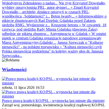
Wołodymyra Zełenskiego o nadan...
Nie żyje Krzysztof Dowgiałło,
wybitny opozycjonista PRL, autor słynnej...
»
Zmarł Krzysztof
Dowgiałło – architekt, działacz opozycji w czasach PRL,
współtwórca „Solidarności” i...
Beton twardy...
»
Informowaliśmy o
pikiecie zbuntowanych Rad Dzielnic Gdańska przed Żakiem,
siedzibą RMG. Wydarzenie z...
Kruszenie betonu
»
W czwartek, 18
czerwca, pod siedzibą Rady Miasta Gdańska (dawnego Żaku)
odbędzie się pikieta zbuntow...
Antymigracja w Gdańsk
»
W ostatni
piątek w centrum Gdańska organizacje narodowe zorganizowały
Marsz Antyemigracyjny.Gdański ...
Janusz Szewczak o "Kulturze
nienawiści" - na polskim trzęsawisku
»
"Kultura nienawiści czyli
Polska nienawiścią podzielona" to kolejny ważny głos dr. Janusza
Szewczaka...
Wiadomości
sobota, 11 lipca 2026 16:53
Prawo prawa koalicji KO/PSL - wyprawka last minute dla minister
Zarząd woj. pomorskiego, kwintesencja koalicji rządowej KO/PSL