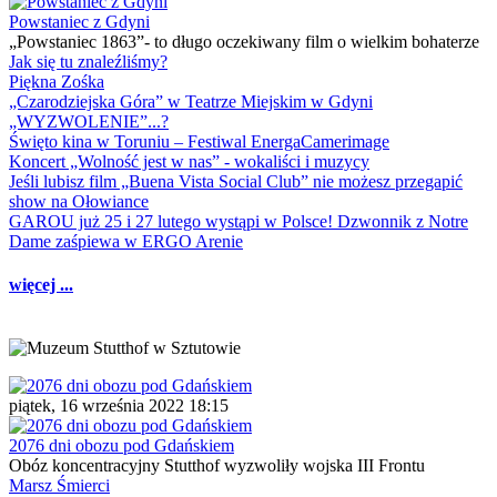
Powstaniec z Gdyni
„Powstaniec 1863”- to długo oczekiwany film o wielkim bohaterze
Jak się tu znaleźliśmy?
Piękna Zośka
„Czarodziejska Góra” w Teatrze Miejskim w Gdyni
„WYZWOLENIE”...?
Święto kina w Toruniu – Festiwal EnergaCamerimage
Koncert „Wolność jest w nas” - wokaliści i muzycy
Jeśli lubisz film „Buena Vista Social Club” nie możesz przegapić
show na Ołowiance
GAROU już 25 i 27 lutego wystąpi w Polsce! Dzwonnik z Notre
Dame zaśpiewa w ERGO Arenie
więcej ...
piątek, 16 września 2022 18:15
2076 dni obozu pod Gdańskiem
Obóz koncentracyjny Stutthof wyzwoliły wojska III Frontu
Marsz Śmierci