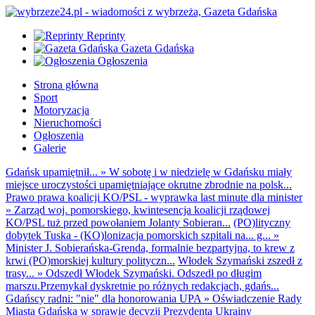
Reprinty
Gazeta Gdańska
Ogłoszenia
Strona główna
Sport
Motoryzacja
Nieruchomości
Ogłoszenia
Galerie
Gdańsk upamiętnił...
»
W sobotę i w niedzielę w Gdańsku miały
miejsce uroczystości upamiętniające okrutne zbrodnie na polsk...
Prawo prawa koalicji KO/PSL - wyprawka last minute dla minister
»
Zarząd woj. pomorskiego, kwintesencja koalicji rządowej
KO/PSL tuż przed powołaniem Jolanty Sobieran...
(PO)lityczny
dobytek Tuska - (KO)lonizacja pomorskich szpitali na... g...
»
Minister J. Sobierańska-Grenda, formalnie bezpartyjna, to krew z
krwi (PO)morskiej kultury polityczn...
Włodek Szymański zszedł z
trasy...
»
Odszedł Włodek Szymański. Odszedł po długim
marszu.Przemykał dyskretnie po różnych redakcjach, gdańs...
Gdańscy radni: "nie" dla honorowania UPA
»
Oświadczenie Rady
Miasta Gdańska w sprawie decyzji Prezydenta Ukrainy