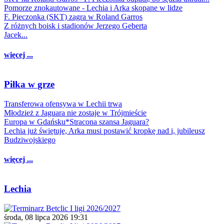
Pomorze znokautowane - Lechia i Arka skopane w lidze
F. Pieczonka (SKT) zagra w Roland Garros
Z różnych boisk i stadionów Jerzego Geberta
Jacek...
więcej ...
Piłka w grze
Transferowa ofensywa w Lechii trwa
Młodzież z Jaguara nie zostaje w Trójmieście
Europa w Gdańsku*Stracona szansa Jaguara?
Lechia już świętuje, Arka musi postawić kropkę nad i, jubileusz
Budziwojskiego
więcej ...
Lechia
środa, 08 lipca 2026 19:31