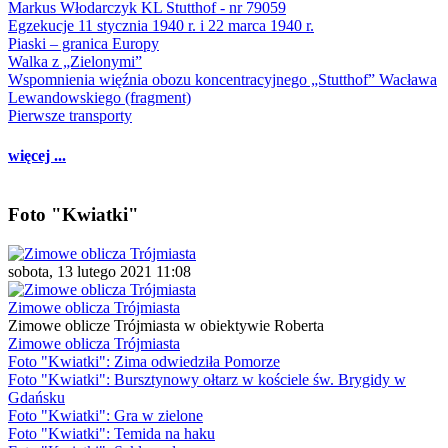
Markus Włodarczyk KL Stutthof - nr 79059
Egzekucje 11 stycznia 1940 r. i 22 marca 1940 r.
Piaski – granica Europy
Walka z „Zielonymi”
Wspomnienia więźnia obozu koncentracyjnego „Stutthof” Wacława
Lewandowskiego (fragment)
Pierwsze transporty
więcej ...
Foto "Kwiatki"
sobota, 13 lutego 2021 11:08
Zimowe oblicza Trójmiasta
Zimowe oblicze Trójmiasta w obiektywie Roberta
Zimowe oblicza Trójmiasta
Foto "Kwiatki": Zima odwiedziła Pomorze
Foto "Kwiatki": Bursztynowy ołtarz w kościele św. Brygidy w
Gdańsku
Foto "Kwiatki": Gra w zielone
Foto "Kwiatki": Temida na haku