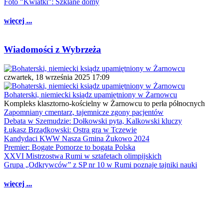
Foto "Kwiatki": Szklane domy
więcej ...
Wiadomości z Wybrzeża
czwartek, 18 września 2025 17:09
Bohaterski, niemiecki ksiądz upamiętniony w Żarnowcu
Kompleks klasztorno-kościelny w Żarnowcu to perła północnych
Zapomniany cmentarz, tajemnicze zgony pacjentów
Debata w Szemudzie: Dołkowski pyta, Kalkowski kluczy
Łukasz Brządkowski: Ostra gra w Tczewie
Kandydaci KWW Nasza Gmina Żukowo 2024
Premier: Bogate Pomorze to bogata Polska
XXVI Mistrzostwa Rumi w sztafetach olimpijskich
Grupa „Odkrywców” z SP nr 10 w Rumi poznaje tajniki nauki
więcej ...