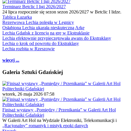
Terminarz Betclic I ligi 2026/2027
24 lipca rozpocznie się sezon sezon 2026/2027 w Betclic I lidze.
Tablica Łazarka
Rezerwowa Lechia poległa w Legnicy
Osłabiona Lechia ukarała nieskuteczną Arkę
Lechia Gdańsk z licencją na grę w Ekstraklasie
Lechia efektownie przypieczętowała awans do Ekstraklasy
Lechia o krok od powrotu do Ekstraklasy
Lechia rozbita w Rzeszowie
więcej ...
Galeria Sztuki Gdańskiej
wtorek, 26 maja 2026 07:58
Finisaż wystawy „Pomiędzy / Przenikania” w Galerii Art Hol
Politechniki Gdańskiej
W Galerii Art Hol na Wydziale Elektroniki, Telekomunikacji i
„Racjonalny” romantyk i mistyk epoki danych
Staszek