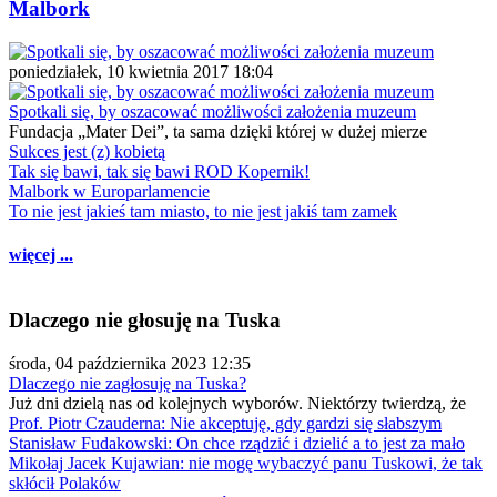
Malbork
poniedziałek, 10 kwietnia 2017 18:04
Spotkali się, by oszacować możliwości założenia muzeum
Fundacja „Mater Dei”, ta sama dzięki której w dużej mierze
Sukces jest (z) kobietą
Tak się bawi, tak się bawi ROD Kopernik!
Malbork w Europarlamencie
To nie jest jakieś tam miasto, to nie jest jakiś tam zamek
więcej ...
Dlaczego nie głosuję na Tuska
środa, 04 października 2023 12:35
Dlaczego nie zagłosuję na Tuska?
Już dni dzielą nas od kolejnych wyborów. Niektórzy twierdzą, że
Prof. Piotr Czauderna: Nie akceptuję, gdy gardzi się słabszym
Stanisław Fudakowski: On chce rządzić i dzielić a to jest za mało
Mikołaj Jacek Kujawian: nie mogę wybaczyć panu Tuskowi, że tak
skłócił Polaków