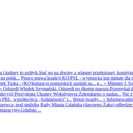
i kultury to polityk.Stać go na drwiny z własnej przełożonej, konstytuc
na polsk...
Prawo prawa koalicji KO/PSL - wyprawka last minute dla m
ek Tuska - (KO)lonizacja pomorskich szpitali na... g...
»
Minister J. S
»
Odszedł Włodek Szymański. Odszedł po długim marszu.Przemykał dys
ecyzji Prezydenta Ukrainy Wołodymyra Zełenskiego o nadan...
Nie ż
h PRL, współtwórca „Solidarności” i...
Beton twardy...
»
Informowaliś
zerwca, pod siedzibą Rady Miasta Gdańska (dawnego Żaku) odbędzie s
igracyjny.Gdański ...