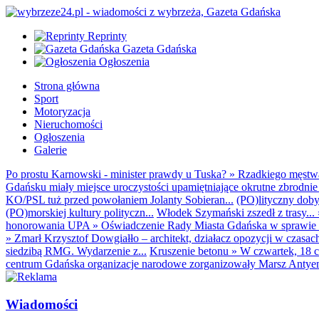
Reprinty
Gazeta Gdańska
Ogłoszenia
Strona główna
Sport
Motoryzacja
Nieruchomości
Ogłoszenia
Galerie
Po prostu Karnowski - minister prawdy u Tuska?
»
Rzadkiego męstwa 
Gdańsku miały miejsce uroczystości upamiętniające okrutne zbrodnie 
KO/PSL tuż przed powołaniem Jolanty Sobieran...
(PO)lityczny dobyt
(PO)morskiej kultury polityczn...
Włodek Szymański zszedł z trasy...
honorowania UPA
»
Oświadczenie Rady Miasta Gdańska w sprawie d
»
Zmarł Krzysztof Dowgiałło – architekt, działacz opozycji w czasac
siedzibą RMG. Wydarzenie z...
Kruszenie betonu
»
W czwartek, 18 c
centrum Gdańska organizacje narodowe zorganizowały Marsz Antyem
Wiadomości