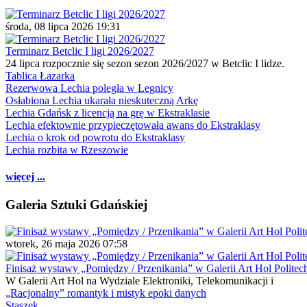
środa, 08 lipca 2026 19:31
Terminarz Betclic I ligi 2026/2027
24 lipca rozpocznie się sezon sezon 2026/2027 w Betclic I lidze.
Tablica Łazarka
Rezerwowa Lechia poległa w Legnicy
Osłabiona Lechia ukarała nieskuteczną Arkę
Lechia Gdańsk z licencją na grę w Ekstraklasie
Lechia efektownie przypieczętowała awans do Ekstraklasy
Lechia o krok od powrotu do Ekstraklasy
Lechia rozbita w Rzeszowie
więcej ...
Galeria Sztuki Gdańskiej
wtorek, 26 maja 2026 07:58
Finisaż wystawy „Pomiędzy / Przenikania” w Galerii Art Hol Politec
W Galerii Art Hol na Wydziale Elektroniki, Telekomunikacji i
„Racjonalny” romantyk i mistyk epoki danych
Staszek