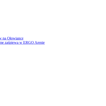
how na Ołowiance
Dame zaśpiewa w ERGO Arenie