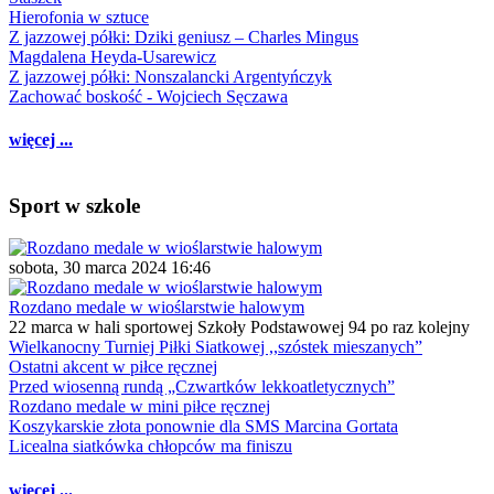
Hierofonia w sztuce
Z jazzowej półki: Dziki geniusz – Charles Mingus
Magdalena Heyda-Usarewicz
Z jazzowej półki: Nonszalancki Argentyńczyk
Zachować boskość - Wojciech Sęczawa
więcej ...
Sport w szkole
sobota, 30 marca 2024 16:46
Rozdano medale w wioślarstwie halowym
22 marca w hali sportowej Szkoły Podstawowej 94 po raz kolejny
Wielkanocny Turniej Piłki Siatkowej ,,szóstek mieszanych”
Ostatni akcent w piłce ręcznej
Przed wiosenną rundą „Czwartków lekkoatletycznych”
Rozdano medale w mini piłce ręcznej
Koszykarskie złota ponownie dla SMS Marcina Gortata
Licealna siatkówka chłopców ma finiszu
więcej ...