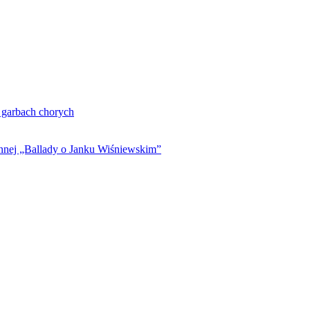
. garbach chorych
ynnej „Ballady o Janku Wiśniewskim”