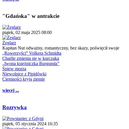
"Gdańska" w antrakcie
piątek, 02 maja 2025 08:00
Żeglarz
Kapitan Nut odważny, romantyczny, bez skazy, poświęcił swoje
„Rowerzyści” Volkera Schmidta
Charlie zmienia się w kurczaka
„Iwona księżniczka Burgunda”
Śpiew morza
Niewolnice z Pipidówki
Ciemności kryją ziemię
więcej ...
Rozrywka
piątek, 05 stycznia 2024 16:35