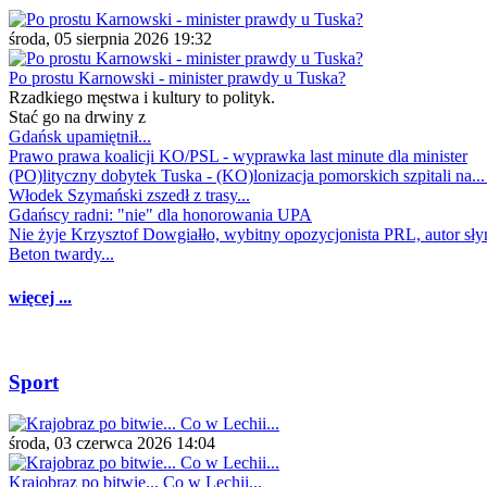
środa, 05 sierpnia 2026 19:32
Po prostu Karnowski - minister prawdy u Tuska?
Rzadkiego męstwa i kultury to polityk.
Stać go na drwiny z
Gdańsk upamiętnił...
Prawo prawa koalicji KO/PSL - wyprawka last minute dla minister
(PO)lityczny dobytek Tuska - (KO)lonizacja pomorskich szpitali na..
Włodek Szymański zszedł z trasy...
Gdańscy radni: "nie" dla honorowania UPA
Nie żyje Krzysztof Dowgiałło, wybitny opozycjonista PRL, autor sł
Beton twardy...
więcej ...
Sport
środa, 03 czerwca 2026 14:04
Krajobraz po bitwie... Co w Lechii...