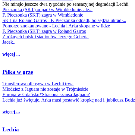
Nie minęło jeszcze dwa tygodnie po sensacyjnej degradacji Lechii
Pieczonka (SKT) odpadł w Wimbledonie, ale...
F. Pieczonka (SKT) zagra w Wimbledonie
SKT na Roland Garros - F. Pieczonka odpadł, bo sędzia ukradł...
Pomorze znokautowane - Lechia i Arka skopane w lidze
F. Pieczonka (SKT) zagra w Roland Garros
Z różnych boisk i stadionów Jerzego Geberta
Jacek...
więcej ...
Piłka w grze
Transferowa ofensywa w Lechii trwa
Młodzież z Jaguara nie zostaje w Trójmieście
Europa w Gdańsku*Stracona szansa Jaguara?
Lechia już świętuje, Arka musi postawić kropkę nad i, jubileusz Bud
więcej ...
Lechia