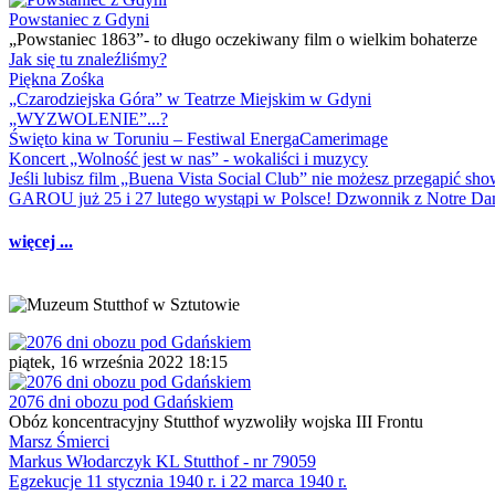
Powstaniec z Gdyni
„Powstaniec 1863”- to długo oczekiwany film o wielkim bohaterze
Jak się tu znaleźliśmy?
Piękna Zośka
„Czarodziejska Góra” w Teatrze Miejskim w Gdyni
„WYZWOLENIE”...?
Święto kina w Toruniu – Festiwal EnergaCamerimage
Koncert „Wolność jest w nas” - wokaliści i muzycy
Jeśli lubisz film „Buena Vista Social Club” nie możesz przegapić s
GAROU już 25 i 27 lutego wystąpi w Polsce! Dzwonnik z Notre 
więcej ...
piątek, 16 września 2022 18:15
2076 dni obozu pod Gdańskiem
Obóz koncentracyjny Stutthof wyzwoliły wojska III Frontu
Marsz Śmierci
Markus Włodarczyk KL Stutthof - nr 79059
Egzekucje 11 stycznia 1940 r. i 22 marca 1940 r.