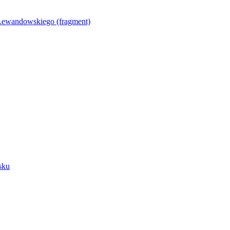
Lewandowskiego (fragment)
sku