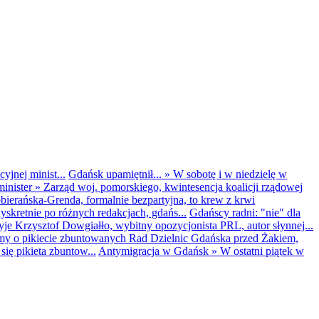
yjnej minist...
Gdańsk upamiętnił...
»
W sobotę i w niedzielę w
inister
»
Zarząd woj. pomorskiego, kwintesencja koalicji rządowej
obierańska-Grenda, formalnie bezpartyjna, to krew z krwi
kretnie po różnych redakcjach, gdańs...
Gdańscy radni: "nie" dla
yje Krzysztof Dowgiałło, wybitny opozycjonista PRL, autor słynnej...
my o pikiecie zbuntowanych Rad Dzielnic Gdańska przed Żakiem,
ię pikieta zbuntow...
Antymigracja w Gdańsk
»
W ostatni piątek w