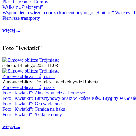
Piaski – granica Europy
Walka z „Zielonymi”
Wspomnienia więźnia obozu koncentracyjnego „Stutthof” Wacława 
Pierwsze transporty
więcej ...
Foto "Kwiatki"
sobota, 13 lutego 2021 11:08
Zimowe oblicza Trójmiasta
Zimowe oblicze Trójmiasta w obiektywie Roberta
Zimowe oblicza Trójmiasta
Foto "Kwiatki": Zima odwiedziła Pomorze
Foto "Kwiatki": Bursztynowy ołtarz w kościele św. Brygidy w Gdań
Foto "Kwiatki": Gra w zielone
Foto "Kwiatki": Temida na haku
Foto "Kwiatki": Szklane domy
więcej ...