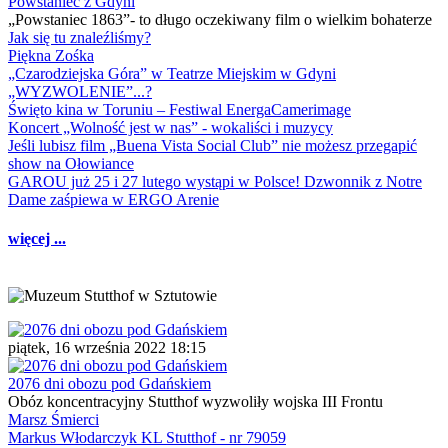
Powstaniec z Gdyni
„Powstaniec 1863”- to długo oczekiwany film o wielkim bohaterze
Jak się tu znaleźliśmy?
Piękna Zośka
„Czarodziejska Góra” w Teatrze Miejskim w Gdyni
„WYZWOLENIE”...?
Święto kina w Toruniu – Festiwal EnergaCamerimage
Koncert „Wolność jest w nas” - wokaliści i muzycy
Jeśli lubisz film „Buena Vista Social Club” nie możesz przegapić
show na Ołowiance
GAROU już 25 i 27 lutego wystąpi w Polsce! Dzwonnik z Notre
Dame zaśpiewa w ERGO Arenie
więcej ...
piątek, 16 września 2022 18:15
2076 dni obozu pod Gdańskiem
Obóz koncentracyjny Stutthof wyzwoliły wojska III Frontu
Marsz Śmierci
Markus Włodarczyk KL Stutthof - nr 79059