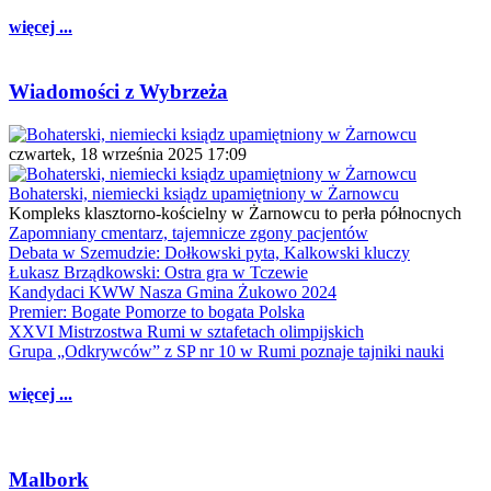
więcej ...
Wiadomości z Wybrzeża
czwartek, 18 września 2025 17:09
Bohaterski, niemiecki ksiądz upamiętniony w Żarnowcu
Kompleks klasztorno-kościelny w Żarnowcu to perła północnych
Zapomniany cmentarz, tajemnicze zgony pacjentów
Debata w Szemudzie: Dołkowski pyta, Kalkowski kluczy
Łukasz Brządkowski: Ostra gra w Tczewie
Kandydaci KWW Nasza Gmina Żukowo 2024
Premier: Bogate Pomorze to bogata Polska
XXVI Mistrzostwa Rumi w sztafetach olimpijskich
Grupa „Odkrywców” z SP nr 10 w Rumi poznaje tajniki nauki
więcej ...
Malbork