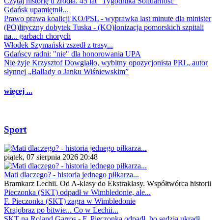
Czytaj historię u źródła. 45 lat "Tygodnika Solidarność"
Gdańsk upamiętnił...
Prawo prawa koalicji KO/PSL - wyprawka last minute dla minister
(PO)lityczny dobytek Tuska - (KO)lonizacja pomorskich szpitali
na... garbach chorych
Włodek Szymański zszedł z trasy...
Gdańscy radni: "nie" dla honorowania UPA
Nie żyje Krzysztof Dowgiałło, wybitny opozycjonista PRL, autor
słynnej „Ballady o Janku Wiśniewskim”
więcej ...
Sport
piątek, 07 sierpnia 2026 20:48
Mati dlaczego? - historia jednego piłkarza...
Bramkarz Lechii. Od A-klasy do Ekstraklasy. Współtwórca historii
Pieczonka (SKT) odpadł w Wimbledonie, ale...
F. Pieczonka (SKT) zagra w Wimbledonie
Krajobraz po bitwie... Co w Lechii...
SKT na Roland Garros - F. Pieczonka odpadł, bo sędzia ukradł...