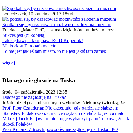
poniedziałek, 10 kwietnia 2017 18:04
Spotkali się, by oszacować możliwości założenia muzeum
Fundacja „Mater Dei”, ta sama dzięki której w dużej mierze
Sukces jest (z) kobietą
Tak się bawi, tak się bawi ROD Kopernik!
Malbork w Europarlamencie
To nie jest jakieś tam miasto, to nie jest jakiś tam zamek
więcej ...
Dlaczego nie głosuję na Tuska
środa, 04 października 2023 12:35
Dlaczego nie zagłosuję na Tuska?
Już dni dzielą nas od kolejnych wyborów. Niektórzy twierdzą, że
Prof. Piotr Czauderna: Nie akceptuję, gdy gardzi się słabszym
Stanisław Fudakowski: On chce rządzić i dzielić a to jest za mało
Mikołaj Jacek Kujawian: nie mogę wybaczyć panu Tuskowi, że tak
skłócił Polaków
Piotr Kotlarz: Z trzech powodów nie zagłosuję na Tuska i PO