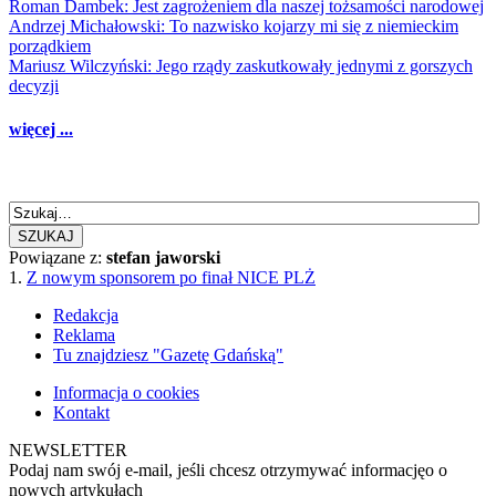
Roman Dambek: Jest zagrożeniem dla naszej tożsamości narodowej
Andrzej Michałowski: To nazwisko kojarzy mi się z niemieckim
porządkiem
Mariusz Wilczyński: Jego rządy zaskutkowały jednymi z gorszych
decyzji
więcej ...
SZUKAJ
Powiązane z:
stefan jaworski
1.
Z nowym sponsorem po finał NICE PLŻ
Redakcja
Reklama
Tu znajdziesz "Gazetę Gdańską"
Informacja o cookies
Kontakt
NEWSLETTER
Podaj nam swój e-mail, jeśli chcesz otrzymywać informacjęo o
nowych artykułach