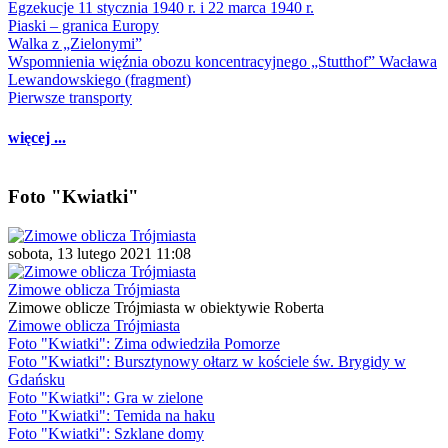
Egzekucje 11 stycznia 1940 r. i 22 marca 1940 r.
Piaski – granica Europy
Walka z „Zielonymi”
Wspomnienia więźnia obozu koncentracyjnego „Stutthof” Wacława
Lewandowskiego (fragment)
Pierwsze transporty
więcej ...
Foto "Kwiatki"
sobota, 13 lutego 2021 11:08
Zimowe oblicza Trójmiasta
Zimowe oblicze Trójmiasta w obiektywie Roberta
Zimowe oblicza Trójmiasta
Foto "Kwiatki": Zima odwiedziła Pomorze
Foto "Kwiatki": Bursztynowy ołtarz w kościele św. Brygidy w
Gdańsku
Foto "Kwiatki": Gra w zielone
Foto "Kwiatki": Temida na haku
Foto "Kwiatki": Szklane domy