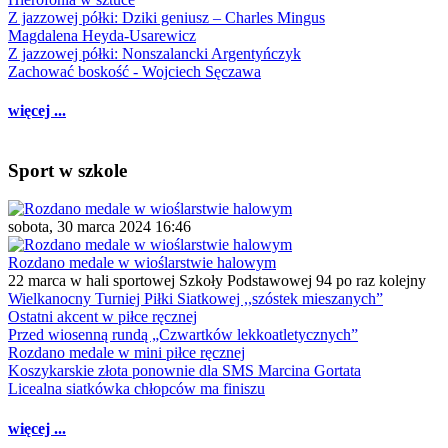
Z jazzowej półki: Dziki geniusz – Charles Mingus
Magdalena Heyda-Usarewicz
Z jazzowej półki: Nonszalancki Argentyńczyk
Zachować boskość - Wojciech Sęczawa
więcej ...
Sport w szkole
sobota, 30 marca 2024 16:46
Rozdano medale w wioślarstwie halowym
22 marca w hali sportowej Szkoły Podstawowej 94 po raz kolejny
Wielkanocny Turniej Piłki Siatkowej ,,szóstek mieszanych”
Ostatni akcent w piłce ręcznej
Przed wiosenną rundą „Czwartków lekkoatletycznych”
Rozdano medale w mini piłce ręcznej
Koszykarskie złota ponownie dla SMS Marcina Gortata
Licealna siatkówka chłopców ma finiszu
więcej ...