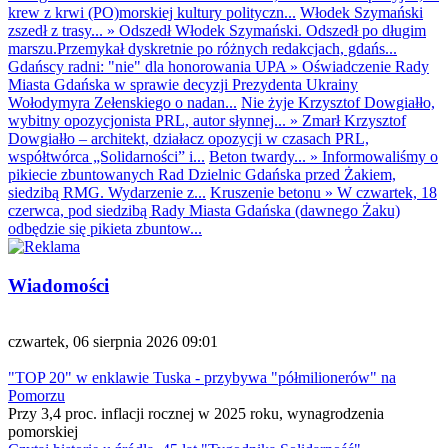
krew z krwi (PO)morskiej kultury polityczn...
Włodek Szymański
zszedł z trasy...
»
Odszedł Włodek Szymański. Odszedł po długim
marszu.Przemykał dyskretnie po różnych redakcjach, gdańs...
Gdańscy radni: "nie" dla honorowania UPA
»
Oświadczenie Rady
Miasta Gdańska w sprawie decyzji Prezydenta Ukrainy
Wołodymyra Zełenskiego o nadan...
Nie żyje Krzysztof Dowgiałło,
wybitny opozycjonista PRL, autor słynnej...
»
Zmarł Krzysztof
Dowgiałło – architekt, działacz opozycji w czasach PRL,
współtwórca „Solidarności” i...
Beton twardy...
»
Informowaliśmy o
pikiecie zbuntowanych Rad Dzielnic Gdańska przed Żakiem,
siedzibą RMG. Wydarzenie z...
Kruszenie betonu
»
W czwartek, 18
czerwca, pod siedzibą Rady Miasta Gdańska (dawnego Żaku)
odbędzie się pikieta zbuntow...
Wiadomości
czwartek, 06 sierpnia 2026 09:01
"TOP 20" w enklawie Tuska - przybywa "półmilionerów" na
Pomorzu
Przy 3,4 proc. inflacji rocznej w 2025 roku, wynagrodzenia
pomorskiej