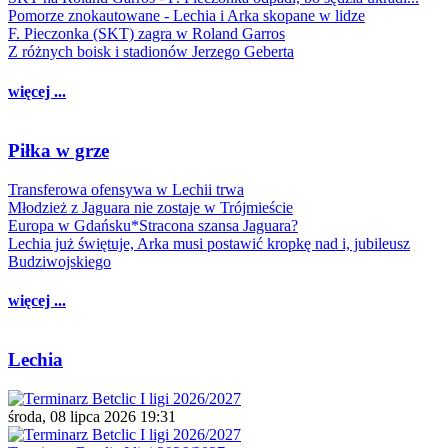
Pomorze znokautowane - Lechia i Arka skopane w lidze
F. Pieczonka (SKT) zagra w Roland Garros
Z różnych boisk i stadionów Jerzego Geberta
więcej ...
Piłka w grze
Transferowa ofensywa w Lechii trwa
Młodzież z Jaguara nie zostaje w Trójmieście
Europa w Gdańsku*Stracona szansa Jaguara?
Lechia już świętuje, Arka musi postawić kropkę nad i, jubileusz
Budziwojskiego
więcej ...
Lechia
środa, 08 lipca 2026 19:31