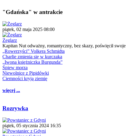
"Gdańska" w antrakcie
piątek, 02 maja 2025 08:00
Żeglarz
Kapitan Nut odważny, romantyczny, bez skazy, poświęcił swoje
„Rowerzyści” Volkera Schmidta
Charlie zmienia się w kurczaka
„Iwona księżniczka Burgunda”
Śpiew morza
Niewolnice z Pipidówki
Ciemności kryją ziemię
więcej ...
Rozrywka
piątek, 05 stycznia 2024 16:35