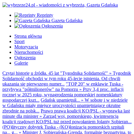
Reprinty
Gazeta Gdańska
Ogłoszenia
Strona główna
Sport
Motoryzacja
Nieruchomości
Ogłoszenia
Galerie
Czytaj historię u źródła. 45 lat "Tygodnika Solidarność"
»
Tygodnik
Solidarność obchodzi w tym roku 45-lecie istnienia. Od chwili
ukazania się pierwszego numer...
"TOP 20" w enklawie Tuska -
przybywa "półmilionerów" na Pomorzu
»
Przy 3,4 proc. inflacji
rocznej w 2025 roku, wynagrodzenia pomorskiej nomenklatury
gospodarczej kszt...
Gdańsk upamiętnił...
»
W sobotę i w niedzielę
w Gdańsku miały miejsce uroczystości upamiętniające okrutne
zbrodnie na polsk...
Prawo prawa koalicji KO/PSL - wyprawka last
minute dla minister
»
Zarząd woj. pomorskiego, kwintesencja
koalicji rządowej KO/PSL tuż przed powołaniem Jolanty Sobieran...
(PO)lityczny dobytek Tuska - (KO)lonizacja pomorskich szpitali
na... g...
»
Minister J. Sobierańska-Grenda, formalnie bezpartyjna, to