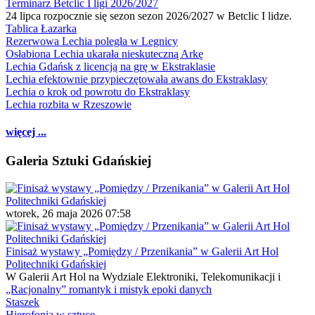
Terminarz Betclic I ligi 2026/2027
24 lipca rozpocznie się sezon sezon 2026/2027 w Betclic I lidze.
Tablica Łazarka
Rezerwowa Lechia poległa w Legnicy
Osłabiona Lechia ukarała nieskuteczną Arkę
Lechia Gdańsk z licencją na grę w Ekstraklasie
Lechia efektownie przypieczętowała awans do Ekstraklasy
Lechia o krok od powrotu do Ekstraklasy
Lechia rozbita w Rzeszowie
więcej ...
Galeria Sztuki Gdańskiej
wtorek, 26 maja 2026 07:58
Finisaż wystawy „Pomiędzy / Przenikania” w Galerii Art Hol
Politechniki Gdańskiej
W Galerii Art Hol na Wydziale Elektroniki, Telekomunikacji i
„Racjonalny” romantyk i mistyk epoki danych
Staszek
Hierofonia w sztuce