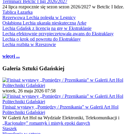
Terminarz Betclic I ligi 2026/2027
24 lipca rozpocznie się sezon sezon 2026/2027 w Betclic I lidze.
Tablica Łazarka
Rezerwowa Lechia poległa w Legnicy
Osłabiona Lechia ukarała nieskuteczną Arkę
Lechia Gdańsk z licencją na grę w Ekstraklasie
Lechia efektownie przypieczętowała awans do Ekstraklasy
Lechia o krok od powrotu do Ekstraklasy
Lechia rozbita w Rzeszowie
więcej ...
Galeria Sztuki Gdańskiej
wtorek, 26 maja 2026 07:58
Finisaż wystawy „Pomiędzy / Przenikania” w Galerii Art Hol
Politechniki Gdańskiej
W Galerii Art Hol na Wydziale Elektroniki, Telekomunikacji i
„Racjonalny” romantyk i mistyk epoki danych
Staszek
Hierofonia w sztuce