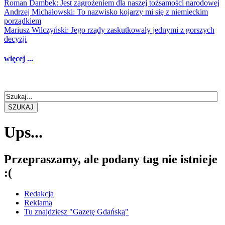
Roman Dambek: Jest zagrożeniem dla naszej tożsamości narodowej
Andrzej Michałowski: To nazwisko kojarzy mi się z niemieckim
porządkiem
Mariusz Wilczyński: Jego rządy zaskutkowały jednymi z gorszych
decyzji
więcej ...
SZUKAJ
Ups...
Przepraszamy, ale podany tag nie istnieje
:(
Redakcja
Reklama
Tu znajdziesz "Gazetę Gdańską"