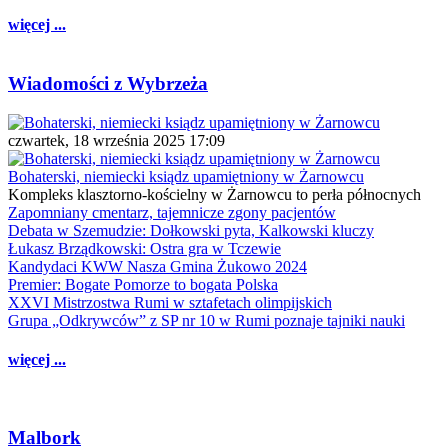
więcej ...
Wiadomości z Wybrzeża
czwartek, 18 września 2025 17:09
Bohaterski, niemiecki ksiądz upamiętniony w Żarnowcu
Kompleks klasztorno-kościelny w Żarnowcu to perła północnych
Zapomniany cmentarz, tajemnicze zgony pacjentów
Debata w Szemudzie: Dołkowski pyta, Kalkowski kluczy
Łukasz Brządkowski: Ostra gra w Tczewie
Kandydaci KWW Nasza Gmina Żukowo 2024
Premier: Bogate Pomorze to bogata Polska
XXVI Mistrzostwa Rumi w sztafetach olimpijskich
Grupa „Odkrywców” z SP nr 10 w Rumi poznaje tajniki nauki
więcej ...
Malbork