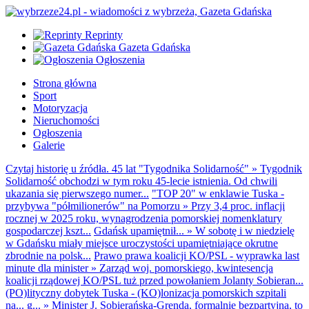
Reprinty
Gazeta Gdańska
Ogłoszenia
Strona główna
Sport
Motoryzacja
Nieruchomości
Ogłoszenia
Galerie
Czytaj historię u źródła. 45 lat "Tygodnika Solidarność"
»
Tygodnik
Solidarność obchodzi w tym roku 45-lecie istnienia. Od chwili
ukazania się pierwszego numer...
"TOP 20" w enklawie Tuska -
przybywa "półmilionerów" na Pomorzu
»
Przy 3,4 proc. inflacji
rocznej w 2025 roku, wynagrodzenia pomorskiej nomenklatury
gospodarczej kszt...
Gdańsk upamiętnił...
»
W sobotę i w niedzielę
w Gdańsku miały miejsce uroczystości upamiętniające okrutne
zbrodnie na polsk...
Prawo prawa koalicji KO/PSL - wyprawka last
minute dla minister
»
Zarząd woj. pomorskiego, kwintesencja
koalicji rządowej KO/PSL tuż przed powołaniem Jolanty Sobieran...
(PO)lityczny dobytek Tuska - (KO)lonizacja pomorskich szpitali
na... g...
»
Minister J. Sobierańska-Grenda, formalnie bezpartyjna, to