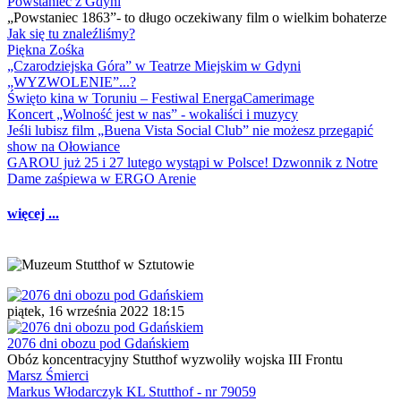
Powstaniec z Gdyni
„Powstaniec 1863”- to długo oczekiwany film o wielkim bohaterze
Jak się tu znaleźliśmy?
Piękna Zośka
„Czarodziejska Góra” w Teatrze Miejskim w Gdyni
„WYZWOLENIE”...?
Święto kina w Toruniu – Festiwal EnergaCamerimage
Koncert „Wolność jest w nas” - wokaliści i muzycy
Jeśli lubisz film „Buena Vista Social Club” nie możesz przegapić
show na Ołowiance
GAROU już 25 i 27 lutego wystąpi w Polsce! Dzwonnik z Notre
Dame zaśpiewa w ERGO Arenie
więcej ...
piątek, 16 września 2022 18:15
2076 dni obozu pod Gdańskiem
Obóz koncentracyjny Stutthof wyzwoliły wojska III Frontu
Marsz Śmierci
Markus Włodarczyk KL Stutthof - nr 79059