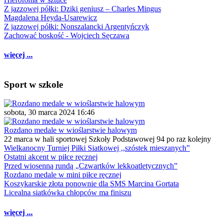
Z jazzowej półki: Dziki geniusz – Charles Mingus
Magdalena Heyda-Usarewicz
Z jazzowej półki: Nonszalancki Argentyńczyk
Zachować boskość - Wojciech Sęczawa
więcej ...
Sport w szkole
sobota, 30 marca 2024 16:46
Rozdano medale w wioślarstwie halowym
22 marca w hali sportowej Szkoły Podstawowej 94 po raz kolejny
Wielkanocny Turniej Piłki Siatkowej ,,szóstek mieszanych”
Ostatni akcent w piłce ręcznej
Przed wiosenną rundą „Czwartków lekkoatletycznych”
Rozdano medale w mini piłce ręcznej
Koszykarskie złota ponownie dla SMS Marcina Gortata
Licealna siatkówka chłopców ma finiszu
więcej ...