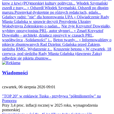
krew z krwi (PO)morskiej kultury polityczn...
Włodek Szymański
zszedł z trasy...
»
Odszedł Włodek Szymański. Odszedł po długim
marszu.Przemykał dyskretnie po różnych redakcjach, gdańs...
Gdańscy radni: "nie" dla honorowania UPA
»
Oświadczenie Rady
Miasta Gdańska w sprawie decyzji Prezydenta Ukrainy
Wołodymyra Zełenskiego o nadan...
Nie żyje Krzysztof Dowgiałło,
wybitny opozycjonista PRL, autor słynnej...
»
Zmarł Krzysztof
Dowgiałło – architekt, działacz opozycji w czasach PRL,
współtwórca „Solidarności” i...
Beton twardy...
»
Informowaliśmy o
pikiecie zbuntowanych Rad Dzielnic Gdańska przed Żakiem,
siedzibą RMG. Wydarzenie z...
Kruszenie betonu
»
W czwartek, 18
czerwca, pod siedzibą Rady Miasta Gdańska (dawnego Żaku)
odbędzie się pikieta zbuntow...
Wiadomości
czwartek, 06 sierpnia 2026 09:01
"TOP 20" w enklawie Tuska - przybywa "półmilionerów" na
Pomorzu
Przy 3,4 proc. inflacji rocznej w 2025 roku, wynagrodzenia
pomorskiej