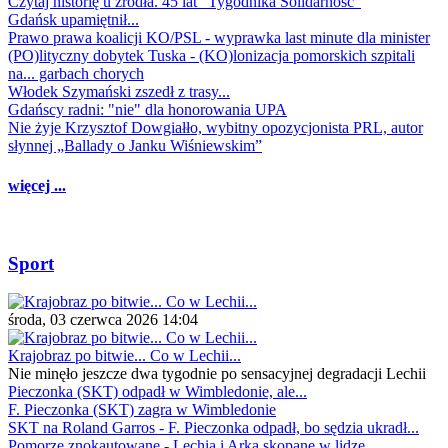
Czytaj historię u źródła. 45 lat "Tygodnika Solidarność"
Gdańsk upamiętnił...
Prawo prawa koalicji KO/PSL - wyprawka last minute dla minister
(PO)lityczny dobytek Tuska - (KO)lonizacja pomorskich szpitali
na... garbach chorych
Włodek Szymański zszedł z trasy...
Gdańscy radni: "nie" dla honorowania UPA
Nie żyje Krzysztof Dowgiałło, wybitny opozycjonista PRL, autor
słynnej „Ballady o Janku Wiśniewskim”
więcej ...
Sport
środa, 03 czerwca 2026 14:04
Krajobraz po bitwie... Co w Lechii...
Nie minęło jeszcze dwa tygodnie po sensacyjnej degradacji Lechii
Pieczonka (SKT) odpadł w Wimbledonie, ale...
F. Pieczonka (SKT) zagra w Wimbledonie
SKT na Roland Garros - F. Pieczonka odpadł, bo sędzia ukradł...
Pomorze znokautowane - Lechia i Arka skopane w lidze