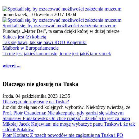
poniedziałek, 10 kwietnia 2017 18:04
Spotkali się, by oszacować możliwości założenia muzeum
Fundacja „Mater Dei”, ta sama dzięki której w dużej mierze
Sukces jest (z) kobietą
Tak się bawi, tak się bawi ROD Kopernik!
Malbork w Europarlamencie
To nie jest jakieś tam miasto, to nie jest jakiś tam zamek
więcej ...
Dlaczego nie głosuję na Tuska
środa, 04 października 2023 12:35
Dlaczego nie zagłosuję na Tuska?
Już dni dzielą nas od kolejnych wyborów. Niektórzy twierdzą, że
Prof. Piotr Czauderna: Nie akceptuję, gdy gardzi się słabszym
Stanisław Fudakowski: On chce rządzić i dzielić a to jest za mało
Mikołaj Jacek Kujawian: nie mogę wybaczyć panu Tuskowi, że tak
skłócił Polaków
Piotr Kotlarz: Z trzech powodów nie zagłosuję na Tuska i PO