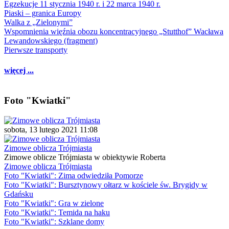
Egzekucje 11 stycznia 1940 r. i 22 marca 1940 r.
Piaski – granica Europy
Walka z „Zielonymi”
Wspomnienia więźnia obozu koncentracyjnego „Stutthof” Wacława
Lewandowskiego (fragment)
Pierwsze transporty
więcej ...
Foto "Kwiatki"
sobota, 13 lutego 2021 11:08
Zimowe oblicza Trójmiasta
Zimowe oblicze Trójmiasta w obiektywie Roberta
Zimowe oblicza Trójmiasta
Foto "Kwiatki": Zima odwiedziła Pomorze
Foto "Kwiatki": Bursztynowy ołtarz w kościele św. Brygidy w
Gdańsku
Foto "Kwiatki": Gra w zielone
Foto "Kwiatki": Temida na haku
Foto "Kwiatki": Szklane domy