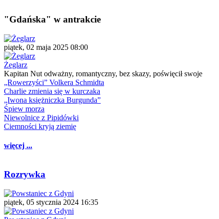
"Gdańska" w antrakcie
piątek, 02 maja 2025 08:00
Żeglarz
Kapitan Nut odważny, romantyczny, bez skazy, poświęcił swoje
„Rowerzyści” Volkera Schmidta
Charlie zmienia się w kurczaka
„Iwona księżniczka Burgunda”
Śpiew morza
Niewolnice z Pipidówki
Ciemności kryją ziemię
więcej ...
Rozrywka
piątek, 05 stycznia 2024 16:35