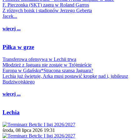
F. Pieczonka (SKT) zagra w Roland Garros
Z różnych boisk i stadionów Jerzego Geberta
Jacek...
więcej ...
Piłka w grze
Transferowa ofensywa w Lechii trwa
Młodzież z Jaguara nie zostaje w Trójmieście
Europa w Gdańsku*Stracona szansa Jaguara?
Lechia już świętuje, Arka musi postawić kropkę nad i, jubileusz
Budziwojskiego
więcej ...
Lechia
środa, 08 lipca 2026 19:31