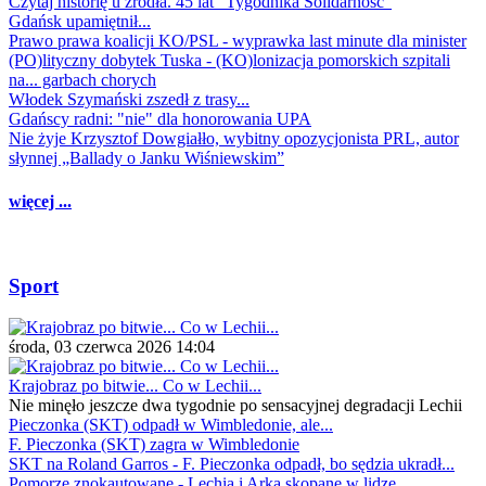
Czytaj historię u źródła. 45 lat "Tygodnika Solidarność"
Gdańsk upamiętnił...
Prawo prawa koalicji KO/PSL - wyprawka last minute dla minister
(PO)lityczny dobytek Tuska - (KO)lonizacja pomorskich szpitali
na... garbach chorych
Włodek Szymański zszedł z trasy...
Gdańscy radni: "nie" dla honorowania UPA
Nie żyje Krzysztof Dowgiałło, wybitny opozycjonista PRL, autor
słynnej „Ballady o Janku Wiśniewskim”
więcej ...
Sport
środa, 03 czerwca 2026 14:04
Krajobraz po bitwie... Co w Lechii...
Nie minęło jeszcze dwa tygodnie po sensacyjnej degradacji Lechii
Pieczonka (SKT) odpadł w Wimbledonie, ale...
F. Pieczonka (SKT) zagra w Wimbledonie
SKT na Roland Garros - F. Pieczonka odpadł, bo sędzia ukradł...
Pomorze znokautowane - Lechia i Arka skopane w lidze