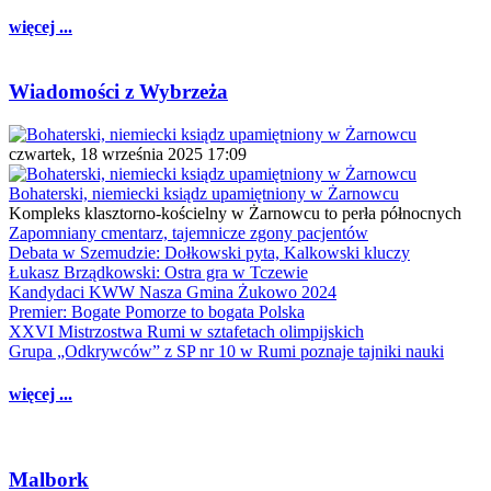
więcej ...
Wiadomości z Wybrzeża
czwartek, 18 września 2025 17:09
Bohaterski, niemiecki ksiądz upamiętniony w Żarnowcu
Kompleks klasztorno-kościelny w Żarnowcu to perła północnych
Zapomniany cmentarz, tajemnicze zgony pacjentów
Debata w Szemudzie: Dołkowski pyta, Kalkowski kluczy
Łukasz Brządkowski: Ostra gra w Tczewie
Kandydaci KWW Nasza Gmina Żukowo 2024
Premier: Bogate Pomorze to bogata Polska
XXVI Mistrzostwa Rumi w sztafetach olimpijskich
Grupa „Odkrywców” z SP nr 10 w Rumi poznaje tajniki nauki
więcej ...
Malbork