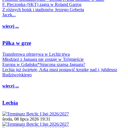
F. Pieczonka (SKT) zagra w Roland Garros
Z różnych boisk i stadionów Jerzego Geberta
Jacek...
więcej ...
Piłka w grze
Transferowa ofensywa w Lechii trwa
Młodzież z Jaguara nie zostaje w Trójmieście
Europa w Gdańsku*Stracona szansa Jaguara?
Lechia już świętuje, Arka musi postawić kropkę nad i, jubileusz
Budziwojskiego
więcej ...
Lechia
środa, 08 lipca 2026 19:31