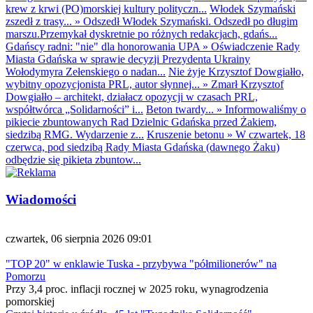
krew z krwi (PO)morskiej kultury polityczn...
Włodek Szymański
zszedł z trasy...
»
Odszedł Włodek Szymański. Odszedł po długim
marszu.Przemykał dyskretnie po różnych redakcjach, gdańs...
Gdańscy radni: "nie" dla honorowania UPA
»
Oświadczenie Rady
Miasta Gdańska w sprawie decyzji Prezydenta Ukrainy
Wołodymyra Zełenskiego o nadan...
Nie żyje Krzysztof Dowgiałło,
wybitny opozycjonista PRL, autor słynnej...
»
Zmarł Krzysztof
Dowgiałło – architekt, działacz opozycji w czasach PRL,
współtwórca „Solidarności” i...
Beton twardy...
»
Informowaliśmy o
pikiecie zbuntowanych Rad Dzielnic Gdańska przed Żakiem,
siedzibą RMG. Wydarzenie z...
Kruszenie betonu
»
W czwartek, 18
czerwca, pod siedzibą Rady Miasta Gdańska (dawnego Żaku)
odbędzie się pikieta zbuntow...
Wiadomości
czwartek, 06 sierpnia 2026 09:01
"TOP 20" w enklawie Tuska - przybywa "półmilionerów" na
Pomorzu
Przy 3,4 proc. inflacji rocznej w 2025 roku, wynagrodzenia
pomorskiej