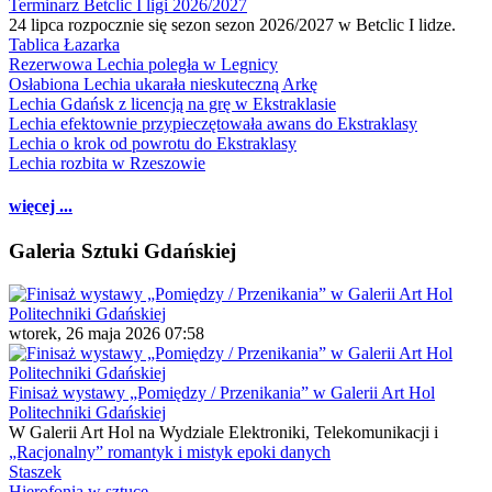
Terminarz Betclic I ligi 2026/2027
24 lipca rozpocznie się sezon sezon 2026/2027 w Betclic I lidze.
Tablica Łazarka
Rezerwowa Lechia poległa w Legnicy
Osłabiona Lechia ukarała nieskuteczną Arkę
Lechia Gdańsk z licencją na grę w Ekstraklasie
Lechia efektownie przypieczętowała awans do Ekstraklasy
Lechia o krok od powrotu do Ekstraklasy
Lechia rozbita w Rzeszowie
więcej ...
Galeria Sztuki Gdańskiej
wtorek, 26 maja 2026 07:58
Finisaż wystawy „Pomiędzy / Przenikania” w Galerii Art Hol
Politechniki Gdańskiej
W Galerii Art Hol na Wydziale Elektroniki, Telekomunikacji i
„Racjonalny” romantyk i mistyk epoki danych
Staszek
Hierofonia w sztuce