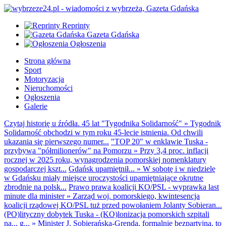
Reprinty
Gazeta Gdańska
Ogłoszenia
Strona główna
Sport
Motoryzacja
Nieruchomości
Ogłoszenia
Galerie
Czytaj historię u źródła. 45 lat "Tygodnika Solidarność"
»
Tygodnik
Solidarność obchodzi w tym roku 45-lecie istnienia. Od chwili
ukazania się pierwszego numer...
"TOP 20" w enklawie Tuska -
przybywa "półmilionerów" na Pomorzu
»
Przy 3,4 proc. inflacji
rocznej w 2025 roku, wynagrodzenia pomorskiej nomenklatury
gospodarczej kszt...
Gdańsk upamiętnił...
»
W sobotę i w niedzielę
w Gdańsku miały miejsce uroczystości upamiętniające okrutne
zbrodnie na polsk...
Prawo prawa koalicji KO/PSL - wyprawka last
minute dla minister
»
Zarząd woj. pomorskiego, kwintesencja
koalicji rządowej KO/PSL tuż przed powołaniem Jolanty Sobieran...
(PO)lityczny dobytek Tuska - (KO)lonizacja pomorskich szpitali
na... g...
»
Minister J. Sobierańska-Grenda, formalnie bezpartyjna, to