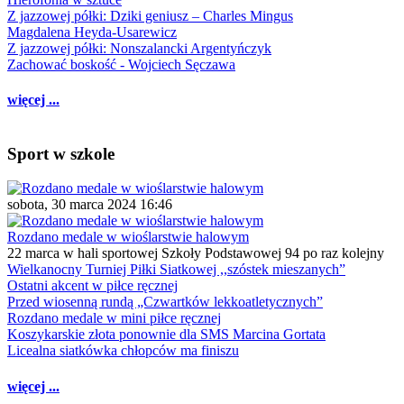
Z jazzowej półki: Dziki geniusz – Charles Mingus
Magdalena Heyda-Usarewicz
Z jazzowej półki: Nonszalancki Argentyńczyk
Zachować boskość - Wojciech Sęczawa
więcej ...
Sport w szkole
sobota, 30 marca 2024 16:46
Rozdano medale w wioślarstwie halowym
22 marca w hali sportowej Szkoły Podstawowej 94 po raz kolejny
Wielkanocny Turniej Piłki Siatkowej ,,szóstek mieszanych”
Ostatni akcent w piłce ręcznej
Przed wiosenną rundą „Czwartków lekkoatletycznych”
Rozdano medale w mini piłce ręcznej
Koszykarskie złota ponownie dla SMS Marcina Gortata
Licealna siatkówka chłopców ma finiszu
więcej ...