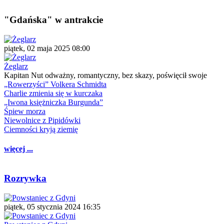
"Gdańska" w antrakcie
piątek, 02 maja 2025 08:00
Żeglarz
Kapitan Nut odważny, romantyczny, bez skazy, poświęcił swoje
„Rowerzyści” Volkera Schmidta
Charlie zmienia się w kurczaka
„Iwona księżniczka Burgunda”
Śpiew morza
Niewolnice z Pipidówki
Ciemności kryją ziemię
więcej ...
Rozrywka
piątek, 05 stycznia 2024 16:35