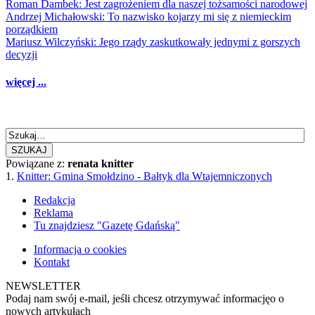
Roman Dambek: Jest zagrożeniem dla naszej tożsamości narodowej
Andrzej Michałowski: To nazwisko kojarzy mi się z niemieckim
porządkiem
Mariusz Wilczyński: Jego rządy zaskutkowały jednymi z gorszych
decyzji
więcej ...
SZUKAJ
Powiązane z:
renata knitter
1.
Knitter: Gmina Smołdzino - Bałtyk dla Wtajemniczonych
Redakcja
Reklama
Tu znajdziesz "Gazetę Gdańską"
Informacja o cookies
Kontakt
NEWSLETTER
Podaj nam swój e-mail, jeśli chcesz otrzymywać informacjęo o
nowych artykułach