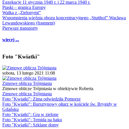
Egzekucje 11 stycznia 1940 r. i 22 marca 1940 r.
Piaski – granica Europy
Walka z „Zielonymi”
Wspomnienia więźnia obozu koncentracyjnego „Stutthof” Wacława
Lewandowskiego (fragment)
Pierwsze transporty
więcej ...
Foto "Kwiatki"
sobota, 13 lutego 2021 11:08
Zimowe oblicza Trójmiasta
Zimowe oblicze Trójmiasta w obiektywie Roberta
Zimowe oblicza Trójmiasta
Foto "Kwiatki": Zima odwiedziła Pomorze
Foto "Kwiatki": Bursztynowy ołtarz w kościele św. Brygidy w
Gdańsku
Foto "Kwiatki": Gra w zielone
Foto "Kwiatki": Temida na haku
Foto "Kwiatki": Szklane domy