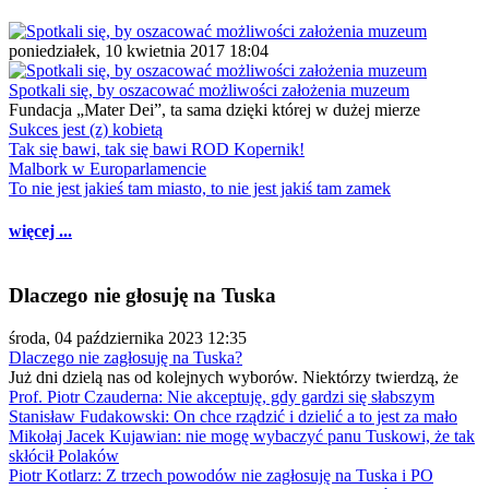
poniedziałek, 10 kwietnia 2017 18:04
Spotkali się, by oszacować możliwości założenia muzeum
Fundacja „Mater Dei”, ta sama dzięki której w dużej mierze
Sukces jest (z) kobietą
Tak się bawi, tak się bawi ROD Kopernik!
Malbork w Europarlamencie
To nie jest jakieś tam miasto, to nie jest jakiś tam zamek
więcej ...
Dlaczego nie głosuję na Tuska
środa, 04 października 2023 12:35
Dlaczego nie zagłosuję na Tuska?
Już dni dzielą nas od kolejnych wyborów. Niektórzy twierdzą, że
Prof. Piotr Czauderna: Nie akceptuję, gdy gardzi się słabszym
Stanisław Fudakowski: On chce rządzić i dzielić a to jest za mało
Mikołaj Jacek Kujawian: nie mogę wybaczyć panu Tuskowi, że tak
skłócił Polaków
Piotr Kotlarz: Z trzech powodów nie zagłosuję na Tuska i PO