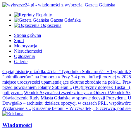
Reprinty
Gazeta Gdańska
Ogłoszenia
Strona główna
Sport
Motoryzacja
Nieruchomości
Ogłoszenia
Galerie
Czytaj historię u źródła. 45 lat "Tygodnika Solidarność"
»
Tygodnik S
"półmilionerów" na Pomorzu
»
Przy 3,4 proc. inflacji rocznej w 20
miejsce uroczystości upamiętniające okrutne zbrodnie na polsk...
Praw
przed powołaniem Jolanty Sobieran...
(PO)lityczny dobytek Tuska - (K
polityczn...
Włodek Szymański zszedł z trasy...
»
Odszedł Włodek Szy
Oświadczenie Rady Miasta Gdańska w sprawie decyzji Prezydenta U
Dowgiałło – architekt, działacz opozycji w czasach PRL, współtwórca 
Wydarzenie z...
Kruszenie betonu
»
W czwartek, 18 czerwca, pod sie
Wiadomości