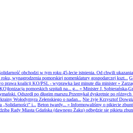
olidarność obchodzi w tym roku 45-lecie istnienia. Od chwili ukazania
25 roku, wynagrodzenia pomorskiej nomenklatury gospodarczej kszt...
G
o prawa koalicji KO/PSL - wyprawka last minute dla minister
»
Zarzą
O)lonizacja pomorskich szpitali na... g...
»
Minister J. Sobierańska-G
mański. Odszedł po długim marszu.Przemykał dyskretnie po różnych r
krainy Wołodymyra Zełenskiego o nadan...
Nie żyje Krzysztof Dowgiał
„Solidarności” i...
Beton twardy...
»
Informowaliśmy o pikiecie zbu
dzibą Rady Miasta Gdańska (dawnego Żaku) odbędzie się pikieta zbun