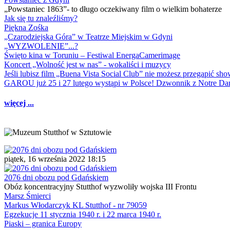
„Powstaniec 1863”- to długo oczekiwany film o wielkim bohaterze
Jak się tu znaleźliśmy?
Piękna Zośka
„Czarodziejska Góra” w Teatrze Miejskim w Gdyni
„WYZWOLENIE”...?
Święto kina w Toruniu – Festiwal EnergaCamerimage
Koncert „Wolność jest w nas” - wokaliści i muzycy
Jeśli lubisz film „Buena Vista Social Club” nie możesz przegapić s
GAROU już 25 i 27 lutego wystąpi w Polsce! Dzwonnik z Notre 
więcej ...
piątek, 16 września 2022 18:15
2076 dni obozu pod Gdańskiem
Obóz koncentracyjny Stutthof wyzwoliły wojska III Frontu
Marsz Śmierci
Markus Włodarczyk KL Stutthof - nr 79059
Egzekucje 11 stycznia 1940 r. i 22 marca 1940 r.
Piaski – granica Europy