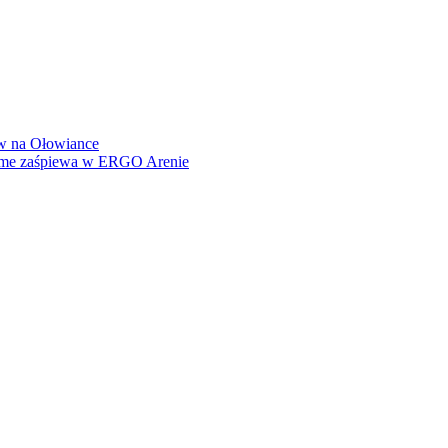
how na Ołowiance
Dame zaśpiewa w ERGO Arenie