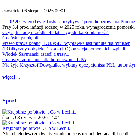
czwartek, 06 sierpnia 2026 09:01
"TOP 20" w enklawie Tuska - przybywa "półmilionerów" na Pomor
Przy 3,4 proc. inflacji rocznej w 2025 roku, wynagrodzenia pomorski
Czytaj historię u źródła. 45 lat "Tygodnika Solidarność"
Gdańsk upamiętnił...
Prawo prawa koalicji KO/PSL - wyprawka last minute dla minister
(PO)lityczny dobytek Tuska - (KO)lonizacja pomorskich szpitali na..
Włodek Szymański zszedł z trasy...
Gdańscy radni: "nie" dla honorowania UPA
Nie żyje Krzysztof Dowgiałło, wybitny opozycjonista PRL, autor sł
więcej ...
Sport
środa, 03 czerwca 2026 14:04
Krajobraz po bitwie... Co w Lechii...
Nie minęło jeszcze dwa tygodnie po sensacyjnej degradacji Lechii