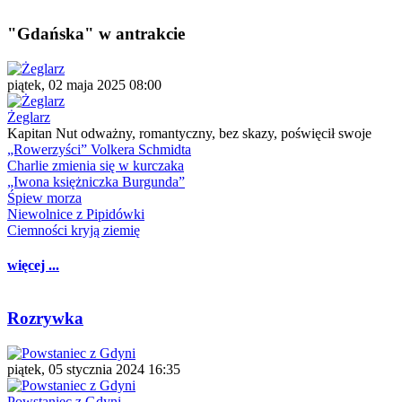
"Gdańska" w antrakcie
piątek, 02 maja 2025 08:00
Żeglarz
Kapitan Nut odważny, romantyczny, bez skazy, poświęcił swoje
„Rowerzyści” Volkera Schmidta
Charlie zmienia się w kurczaka
„Iwona księżniczka Burgunda”
Śpiew morza
Niewolnice z Pipidówki
Ciemności kryją ziemię
więcej ...
Rozrywka
piątek, 05 stycznia 2024 16:35
Powstaniec z Gdyni