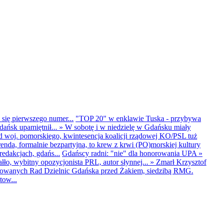
 się pierwszego numer...
"TOP 20" w enklawie Tuska - przybywa
dańsk upamiętnił...
»
W sobotę i w niedzielę w Gdańsku miały
d woj. pomorskiego, kwintesencja koalicji rządowej KO/PSL tuż
renda, formalnie bezpartyjna, to krew z krwi (PO)morskiej kultury
edakcjach, gdańs...
Gdańscy radni: "nie" dla honorowania UPA
»
ło, wybitny opozycjonista PRL, autor słynnej...
»
Zmarł Krzysztof
ntowanych Rad Dzielnic Gdańska przed Żakiem, siedzibą RMG.
tow...