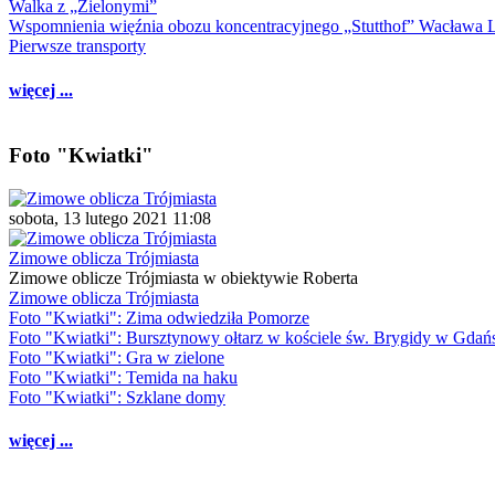
Walka z „Zielonymi”
Wspomnienia więźnia obozu koncentracyjnego „Stutthof” Wacława 
Pierwsze transporty
więcej ...
Foto "Kwiatki"
sobota, 13 lutego 2021 11:08
Zimowe oblicza Trójmiasta
Zimowe oblicze Trójmiasta w obiektywie Roberta
Zimowe oblicza Trójmiasta
Foto "Kwiatki": Zima odwiedziła Pomorze
Foto "Kwiatki": Bursztynowy ołtarz w kościele św. Brygidy w Gdań
Foto "Kwiatki": Gra w zielone
Foto "Kwiatki": Temida na haku
Foto "Kwiatki": Szklane domy
więcej ...