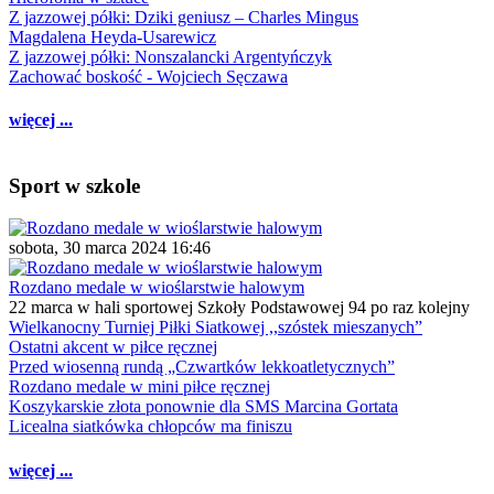
Z jazzowej półki: Dziki geniusz – Charles Mingus
Magdalena Heyda-Usarewicz
Z jazzowej półki: Nonszalancki Argentyńczyk
Zachować boskość - Wojciech Sęczawa
więcej ...
Sport w szkole
sobota, 30 marca 2024 16:46
Rozdano medale w wioślarstwie halowym
22 marca w hali sportowej Szkoły Podstawowej 94 po raz kolejny
Wielkanocny Turniej Piłki Siatkowej ,,szóstek mieszanych”
Ostatni akcent w piłce ręcznej
Przed wiosenną rundą „Czwartków lekkoatletycznych”
Rozdano medale w mini piłce ręcznej
Koszykarskie złota ponownie dla SMS Marcina Gortata
Licealna siatkówka chłopców ma finiszu
więcej ...