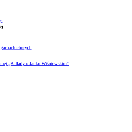
zu
ej
. garbach chorych
ynnej „Ballady o Janku Wiśniewskim”