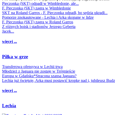
Pieczonka (SKT) odpadł w Wimbledonie, ale...
F. Pieczonka (SKT) zagra w Wimbledonie
SKT na Roland Garros - F. Pieczonka odpadł, bo sędzia ukradł...
Pomorze znokautowane - Lechia i Arka skopane w lidze
F. Pieczonka (SKT) zagra w Roland Garros
Z różnych boisk i stadionów Jerzego Geberta
Jacek...
więcej ...
Piłka w grze
Transferowa ofensywa w Lechii trwa
Młodzież z Jaguara nie zostaje w Trójmieście
Europa w Gdańsku*Stracona szansa Jaguara?
Lechia już świętuje, Arka musi postawić kropkę nad i, jubileusz Bud
więcej ...
Lechia