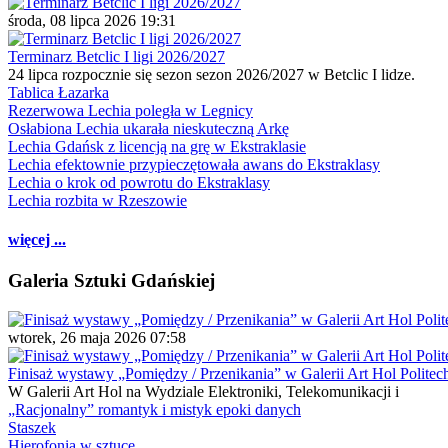
środa, 08 lipca 2026 19:31
Terminarz Betclic I ligi 2026/2027
24 lipca rozpocznie się sezon sezon 2026/2027 w Betclic I lidze.
Tablica Łazarka
Rezerwowa Lechia poległa w Legnicy
Osłabiona Lechia ukarała nieskuteczną Arkę
Lechia Gdańsk z licencją na grę w Ekstraklasie
Lechia efektownie przypieczętowała awans do Ekstraklasy
Lechia o krok od powrotu do Ekstraklasy
Lechia rozbita w Rzeszowie
więcej ...
Galeria Sztuki Gdańskiej
wtorek, 26 maja 2026 07:58
Finisaż wystawy „Pomiędzy / Przenikania” w Galerii Art Hol Politec
W Galerii Art Hol na Wydziale Elektroniki, Telekomunikacji i
„Racjonalny” romantyk i mistyk epoki danych
Staszek
Hierofonia w sztuce