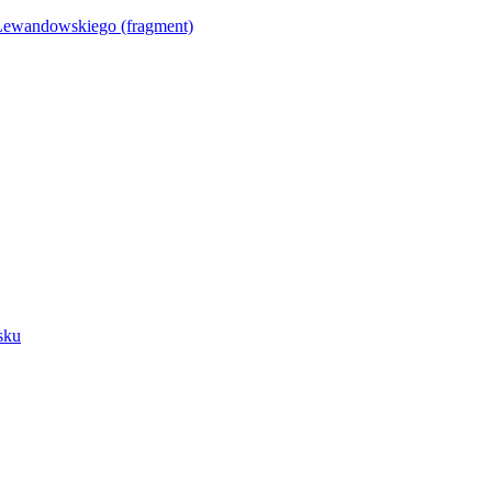
Lewandowskiego (fragment)
sku