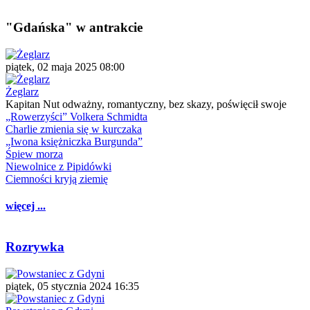
"Gdańska" w antrakcie
piątek, 02 maja 2025 08:00
Żeglarz
Kapitan Nut odważny, romantyczny, bez skazy, poświęcił swoje
„Rowerzyści” Volkera Schmidta
Charlie zmienia się w kurczaka
„Iwona księżniczka Burgunda”
Śpiew morza
Niewolnice z Pipidówki
Ciemności kryją ziemię
więcej ...
Rozrywka
piątek, 05 stycznia 2024 16:35