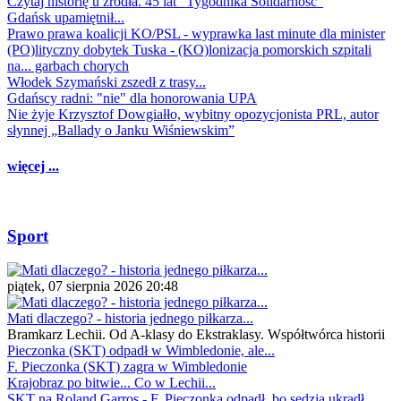
Czytaj historię u źródła. 45 lat "Tygodnika Solidarność"
Gdańsk upamiętnił...
Prawo prawa koalicji KO/PSL - wyprawka last minute dla minister
(PO)lityczny dobytek Tuska - (KO)lonizacja pomorskich szpitali
na... garbach chorych
Włodek Szymański zszedł z trasy...
Gdańscy radni: "nie" dla honorowania UPA
Nie żyje Krzysztof Dowgiałło, wybitny opozycjonista PRL, autor
słynnej „Ballady o Janku Wiśniewskim”
więcej ...
Sport
piątek, 07 sierpnia 2026 20:48
Mati dlaczego? - historia jednego piłkarza...
Bramkarz Lechii. Od A-klasy do Ekstraklasy. Współtwórca historii
Pieczonka (SKT) odpadł w Wimbledonie, ale...
F. Pieczonka (SKT) zagra w Wimbledonie
Krajobraz po bitwie... Co w Lechii...
SKT na Roland Garros - F. Pieczonka odpadł, bo sędzia ukradł...