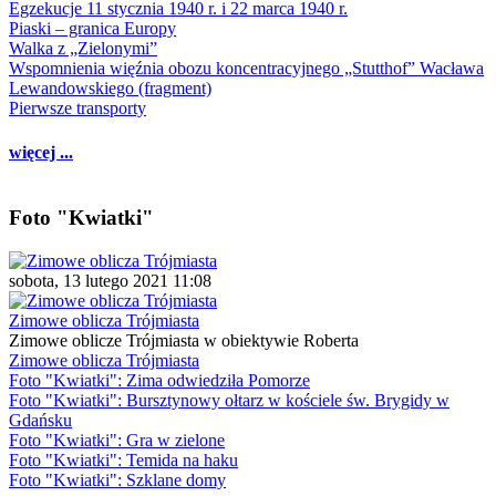
Egzekucje 11 stycznia 1940 r. i 22 marca 1940 r.
Piaski – granica Europy
Walka z „Zielonymi”
Wspomnienia więźnia obozu koncentracyjnego „Stutthof” Wacława
Lewandowskiego (fragment)
Pierwsze transporty
więcej ...
Foto "Kwiatki"
sobota, 13 lutego 2021 11:08
Zimowe oblicza Trójmiasta
Zimowe oblicze Trójmiasta w obiektywie Roberta
Zimowe oblicza Trójmiasta
Foto "Kwiatki": Zima odwiedziła Pomorze
Foto "Kwiatki": Bursztynowy ołtarz w kościele św. Brygidy w
Gdańsku
Foto "Kwiatki": Gra w zielone
Foto "Kwiatki": Temida na haku
Foto "Kwiatki": Szklane domy