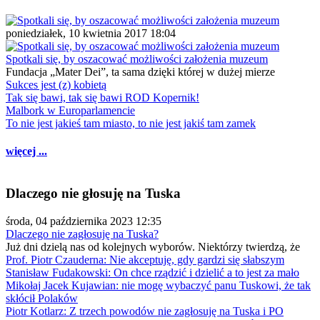
poniedziałek, 10 kwietnia 2017 18:04
Spotkali się, by oszacować możliwości założenia muzeum
Fundacja „Mater Dei”, ta sama dzięki której w dużej mierze
Sukces jest (z) kobietą
Tak się bawi, tak się bawi ROD Kopernik!
Malbork w Europarlamencie
To nie jest jakieś tam miasto, to nie jest jakiś tam zamek
więcej ...
Dlaczego nie głosuję na Tuska
środa, 04 października 2023 12:35
Dlaczego nie zagłosuję na Tuska?
Już dni dzielą nas od kolejnych wyborów. Niektórzy twierdzą, że
Prof. Piotr Czauderna: Nie akceptuję, gdy gardzi się słabszym
Stanisław Fudakowski: On chce rządzić i dzielić a to jest za mało
Mikołaj Jacek Kujawian: nie mogę wybaczyć panu Tuskowi, że tak
skłócił Polaków
Piotr Kotlarz: Z trzech powodów nie zagłosuję na Tuska i PO