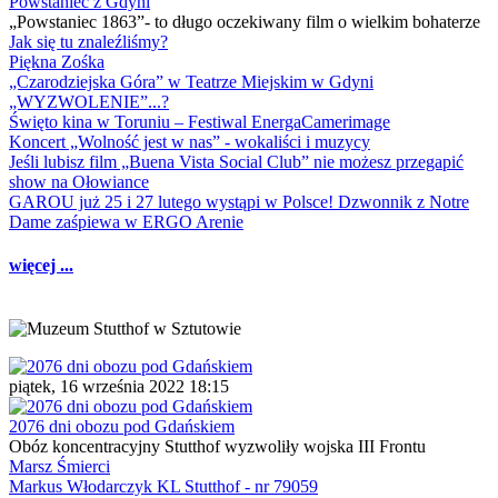
Powstaniec z Gdyni
„Powstaniec 1863”- to długo oczekiwany film o wielkim bohaterze
Jak się tu znaleźliśmy?
Piękna Zośka
„Czarodziejska Góra” w Teatrze Miejskim w Gdyni
„WYZWOLENIE”...?
Święto kina w Toruniu – Festiwal EnergaCamerimage
Koncert „Wolność jest w nas” - wokaliści i muzycy
Jeśli lubisz film „Buena Vista Social Club” nie możesz przegapić
show na Ołowiance
GAROU już 25 i 27 lutego wystąpi w Polsce! Dzwonnik z Notre
Dame zaśpiewa w ERGO Arenie
więcej ...
piątek, 16 września 2022 18:15
2076 dni obozu pod Gdańskiem
Obóz koncentracyjny Stutthof wyzwoliły wojska III Frontu
Marsz Śmierci
Markus Włodarczyk KL Stutthof - nr 79059