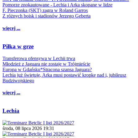
Pomorze znokautowane - Lechia i Arka skopane w lidze
F. Pieczonka (SKT) zagra w Roland Garros
Z różnych boisk i stadionów Jerzego Geberta
więcej ...
Piłka w grze
Transferowa ofensywa w Lechii trwa
Młodzież z Jaguara nie zostaje w Trójmieście
Europa w Gdańsku*Stracona szansa Jaguara?
Lechia już świętuje, Arka musi postawić kropkę nad i, jubileusz
Budziwojskiego
więcej ...
Lechia
środa, 08 lipca 2026 19:31