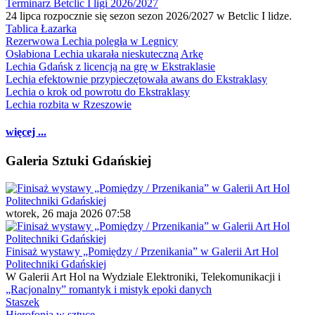
Terminarz Betclic I ligi 2026/2027
24 lipca rozpocznie się sezon sezon 2026/2027 w Betclic I lidze.
Tablica Łazarka
Rezerwowa Lechia poległa w Legnicy
Osłabiona Lechia ukarała nieskuteczną Arkę
Lechia Gdańsk z licencją na grę w Ekstraklasie
Lechia efektownie przypieczętowała awans do Ekstraklasy
Lechia o krok od powrotu do Ekstraklasy
Lechia rozbita w Rzeszowie
więcej ...
Galeria Sztuki Gdańskiej
wtorek, 26 maja 2026 07:58
Finisaż wystawy „Pomiędzy / Przenikania” w Galerii Art Hol
Politechniki Gdańskiej
W Galerii Art Hol na Wydziale Elektroniki, Telekomunikacji i
„Racjonalny” romantyk i mistyk epoki danych
Staszek
Hierofonia w sztuce