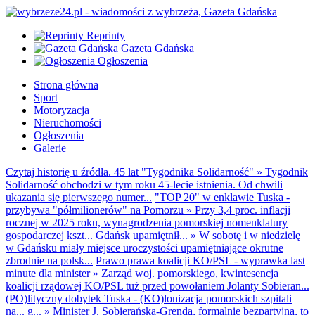
Reprinty
Gazeta Gdańska
Ogłoszenia
Strona główna
Sport
Motoryzacja
Nieruchomości
Ogłoszenia
Galerie
Czytaj historię u źródła. 45 lat "Tygodnika Solidarność"
»
Tygodnik
Solidarność obchodzi w tym roku 45-lecie istnienia. Od chwili
ukazania się pierwszego numer...
"TOP 20" w enklawie Tuska -
przybywa "półmilionerów" na Pomorzu
»
Przy 3,4 proc. inflacji
rocznej w 2025 roku, wynagrodzenia pomorskiej nomenklatury
gospodarczej kszt...
Gdańsk upamiętnił...
»
W sobotę i w niedzielę
w Gdańsku miały miejsce uroczystości upamiętniające okrutne
zbrodnie na polsk...
Prawo prawa koalicji KO/PSL - wyprawka last
minute dla minister
»
Zarząd woj. pomorskiego, kwintesencja
koalicji rządowej KO/PSL tuż przed powołaniem Jolanty Sobieran...
(PO)lityczny dobytek Tuska - (KO)lonizacja pomorskich szpitali
na... g...
»
Minister J. Sobierańska-Grenda, formalnie bezpartyjna, to