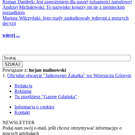
Roman Dambek: Jest zagrożeniem dla naszej tożsamości narodowej
Andrzej Michałowski: To nazwisko kojarzy mi się z niemieckim
porządkiem
Mariusz Wilczyński: Jego rządy zaskutkowały jednymi z gorszych
decyzji
więcej ...
SZUKAJ
Powiązane z:
lucjan malinowski
1.
Oficjalne otwarcie "Jaśkowego Zakątka" we Wrzeszczu Górnym
Redakcja
Reklama
Tu znajdziesz "Gazetę Gdańską"
Informacja o cookies
Kontakt
NEWSLETTER
Podaj nam swój e-mail, jeśli chcesz otrzymywać informacjęo o
nowych artykułach