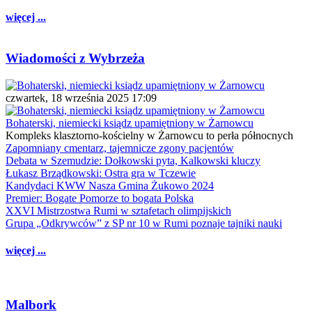
więcej ...
Wiadomości z Wybrzeża
czwartek, 18 września 2025 17:09
Bohaterski, niemiecki ksiądz upamiętniony w Żarnowcu
Kompleks klasztorno-kościelny w Żarnowcu to perła północnych
Zapomniany cmentarz, tajemnicze zgony pacjentów
Debata w Szemudzie: Dołkowski pyta, Kalkowski kluczy
Łukasz Brządkowski: Ostra gra w Tczewie
Kandydaci KWW Nasza Gmina Żukowo 2024
Premier: Bogate Pomorze to bogata Polska
XXVI Mistrzostwa Rumi w sztafetach olimpijskich
Grupa „Odkrywców” z SP nr 10 w Rumi poznaje tajniki nauki
więcej ...
Malbork