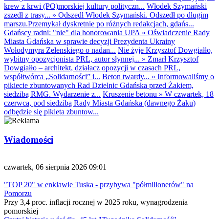
krew z krwi (PO)morskiej kultury polityczn...
Włodek Szymański
zszedł z trasy...
»
Odszedł Włodek Szymański. Odszedł po długim
marszu.Przemykał dyskretnie po różnych redakcjach, gdańs...
Gdańscy radni: "nie" dla honorowania UPA
»
Oświadczenie Rady
Miasta Gdańska w sprawie decyzji Prezydenta Ukrainy
Wołodymyra Zełenskiego o nadan...
Nie żyje Krzysztof Dowgiałło,
wybitny opozycjonista PRL, autor słynnej...
»
Zmarł Krzysztof
Dowgiałło – architekt, działacz opozycji w czasach PRL,
współtwórca „Solidarności” i...
Beton twardy...
»
Informowaliśmy o
pikiecie zbuntowanych Rad Dzielnic Gdańska przed Żakiem,
siedzibą RMG. Wydarzenie z...
Kruszenie betonu
»
W czwartek, 18
czerwca, pod siedzibą Rady Miasta Gdańska (dawnego Żaku)
odbędzie się pikieta zbuntow...
Wiadomości
czwartek, 06 sierpnia 2026 09:01
"TOP 20" w enklawie Tuska - przybywa "półmilionerów" na
Pomorzu
Przy 3,4 proc. inflacji rocznej w 2025 roku, wynagrodzenia
pomorskiej