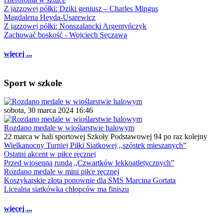
Z jazzowej półki: Dziki geniusz – Charles Mingus
Magdalena Heyda-Usarewicz
Z jazzowej półki: Nonszalancki Argentyńczyk
Zachować boskość - Wojciech Sęczawa
więcej ...
Sport w szkole
sobota, 30 marca 2024 16:46
Rozdano medale w wioślarstwie halowym
22 marca w hali sportowej Szkoły Podstawowej 94 po raz kolejny
Wielkanocny Turniej Piłki Siatkowej ,,szóstek mieszanych”
Ostatni akcent w piłce ręcznej
Przed wiosenną rundą „Czwartków lekkoatletycznych”
Rozdano medale w mini piłce ręcznej
Koszykarskie złota ponownie dla SMS Marcina Gortata
Licealna siatkówka chłopców ma finiszu
więcej ...