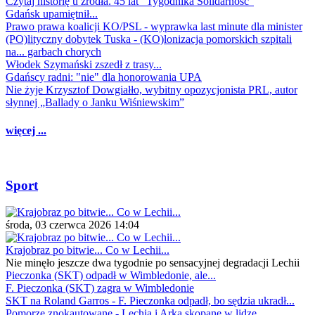
Czytaj historię u źródła. 45 lat "Tygodnika Solidarność"
Gdańsk upamiętnił...
Prawo prawa koalicji KO/PSL - wyprawka last minute dla minister
(PO)lityczny dobytek Tuska - (KO)lonizacja pomorskich szpitali
na... garbach chorych
Włodek Szymański zszedł z trasy...
Gdańscy radni: "nie" dla honorowania UPA
Nie żyje Krzysztof Dowgiałło, wybitny opozycjonista PRL, autor
słynnej „Ballady o Janku Wiśniewskim”
więcej ...
Sport
środa, 03 czerwca 2026 14:04
Krajobraz po bitwie... Co w Lechii...
Nie minęło jeszcze dwa tygodnie po sensacyjnej degradacji Lechii
Pieczonka (SKT) odpadł w Wimbledonie, ale...
F. Pieczonka (SKT) zagra w Wimbledonie
SKT na Roland Garros - F. Pieczonka odpadł, bo sędzia ukradł...
Pomorze znokautowane - Lechia i Arka skopane w lidze