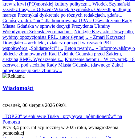
krew z krwi (PO)morskiej kultury polityczn...
Włodek Szymański
zszedł z trasy...
»
Odszedł Włodek Szymański. Odszedł po długim
marszu.Przemykał dyskretnie po różnych redakcjach, gdańs...
Gdańscy radni: "nie" dla honorowania UPA
»
Oświadczenie Rady
Miasta Gdańska w sprawie decyzji Prezydenta Ukrainy
Wołodymyra Zełenskiego o nadan...
Nie żyje Krzysztof Dowgiałło,
wybitny opozycjonista PRL, autor słynnej...
»
Zmarł Krzysztof
Dowgiałło – architekt, działacz opozycji w czasach PRL,
współtwórca „Solidarności” i...
Beton twardy...
»
Informowaliśmy o
pikiecie zbuntowanych Rad Dzielnic Gdańska przed Żakiem,
siedzibą RMG. Wydarzenie z...
Kruszenie betonu
»
W czwartek, 18
czerwca, pod siedzibą Rady Miasta Gdańska (dawnego Żaku)
odbędzie się pikieta zbuntow...
Wiadomości
czwartek, 06 sierpnia 2026 09:01
"TOP 20" w enklawie Tuska - przybywa "półmilionerów" na
Pomorzu
Przy 3,4 proc. inflacji rocznej w 2025 roku, wynagrodzenia
pomorskiej