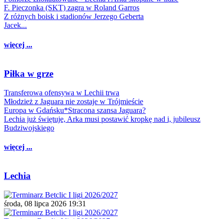
F. Pieczonka (SKT) zagra w Roland Garros
Z różnych boisk i stadionów Jerzego Geberta
Jacek...
więcej ...
Piłka w grze
Transferowa ofensywa w Lechii trwa
Młodzież z Jaguara nie zostaje w Trójmieście
Europa w Gdańsku*Stracona szansa Jaguara?
Lechia już świętuje, Arka musi postawić kropkę nad i, jubileusz
Budziwojskiego
więcej ...
Lechia
środa, 08 lipca 2026 19:31