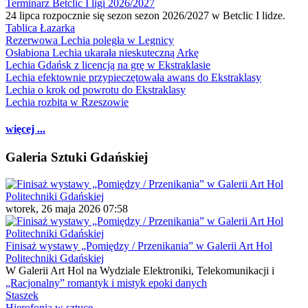
Terminarz Betclic I ligi 2026/2027
24 lipca rozpocznie się sezon sezon 2026/2027 w Betclic I lidze.
Tablica Łazarka
Rezerwowa Lechia poległa w Legnicy
Osłabiona Lechia ukarała nieskuteczną Arkę
Lechia Gdańsk z licencją na grę w Ekstraklasie
Lechia efektownie przypieczętowała awans do Ekstraklasy
Lechia o krok od powrotu do Ekstraklasy
Lechia rozbita w Rzeszowie
więcej ...
Galeria Sztuki Gdańskiej
wtorek, 26 maja 2026 07:58
Finisaż wystawy „Pomiędzy / Przenikania” w Galerii Art Hol
Politechniki Gdańskiej
W Galerii Art Hol na Wydziale Elektroniki, Telekomunikacji i
„Racjonalny” romantyk i mistyk epoki danych
Staszek
Hierofonia w sztuce