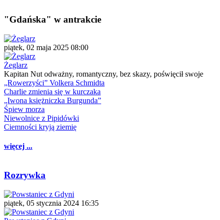
"Gdańska" w antrakcie
piątek, 02 maja 2025 08:00
Żeglarz
Kapitan Nut odważny, romantyczny, bez skazy, poświęcił swoje
„Rowerzyści” Volkera Schmidta
Charlie zmienia się w kurczaka
„Iwona księżniczka Burgunda”
Śpiew morza
Niewolnice z Pipidówki
Ciemności kryją ziemię
więcej ...
Rozrywka
piątek, 05 stycznia 2024 16:35