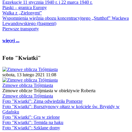
Egzekucje 11 stycznia 1940 r. i 22 marca 1940 r.
Piaski – granica Europy
Walka z „Zielonymi”
Wspomnienia więźnia obozu koncentracyjnego „Stutthof” Wacława
Lewandowskiego (fragment)
Pierwsze transporty
więcej ...
Foto "Kwiatki"
sobota, 13 lutego 2021 11:08
Zimowe oblicza Trójmiasta
Zimowe oblicze Trójmiasta w obiektywie Roberta
Zimowe oblicza Trójmiasta
Foto "Kwiatki": Zima odwiedziła Pomorze
Foto "Kwiatki": Bursztynowy ołtarz w kościele św. Brygidy w
Gdańsku
Foto "Kwiatki": Gra w zielone
Foto "Kwiatki": Temida na haku
Foto "Kwiatki": Szklane domy