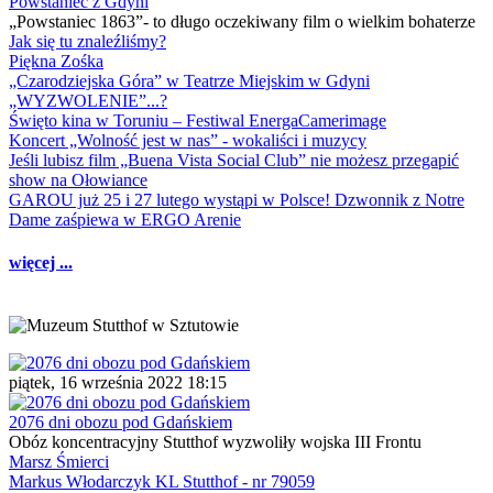
Powstaniec z Gdyni
„Powstaniec 1863”- to długo oczekiwany film o wielkim bohaterze
Jak się tu znaleźliśmy?
Piękna Zośka
„Czarodziejska Góra” w Teatrze Miejskim w Gdyni
„WYZWOLENIE”...?
Święto kina w Toruniu – Festiwal EnergaCamerimage
Koncert „Wolność jest w nas” - wokaliści i muzycy
Jeśli lubisz film „Buena Vista Social Club” nie możesz przegapić
show na Ołowiance
GAROU już 25 i 27 lutego wystąpi w Polsce! Dzwonnik z Notre
Dame zaśpiewa w ERGO Arenie
więcej ...
piątek, 16 września 2022 18:15
2076 dni obozu pod Gdańskiem
Obóz koncentracyjny Stutthof wyzwoliły wojska III Frontu
Marsz Śmierci
Markus Włodarczyk KL Stutthof - nr 79059