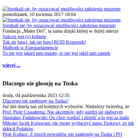
poniedziałek, 10 kwietnia 2017 18:04
Spotkali się, by oszacować możliwości założenia muzeum
Fundacja „Mater Dei”, ta sama dzięki której w dużej mierze
Sukces jest (z) kobietą
Tak się bawi, tak się bawi ROD Kopernik!
Malbork w Europarlamencie
To nie jest jakieś tam miasto, to nie jest jakiś tam zamek
więcej ...
Dlaczego nie głosuję na Tuska
środa, 04 października 2023 12:35
Dlaczego nie zagłosuję na Tuska?
Już dni dzielą nas od kolejnych wyborów. Niektórzy twierdzą, że
Prof. Piotr Czauderna: Nie akceptuję, gdy gardzi się słabszym
Stanisław Fudakowski: On chce rządzić i dzielić a to jest za mało
Mikołaj Jacek Kujawian: nie mogę wybaczyć panu Tuskowi, że tak
skłócił Polaków
Piotr Kotlarz: Z trzech powodów nie zagłosuję na Tuska i PO