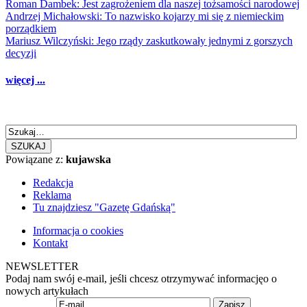
Roman Dambek: Jest zagrożeniem dla naszej tożsamości narodowej
Andrzej Michałowski: To nazwisko kojarzy mi się z niemieckim
porządkiem
Mariusz Wilczyński: Jego rządy zaskutkowały jednymi z gorszych
decyzji
więcej ...
SZUKAJ
Powiązane z:
kujawska
Redakcja
Reklama
Tu znajdziesz "Gazetę Gdańską"
Informacja o cookies
Kontakt
NEWSLETTER
Podaj nam swój e-mail, jeśli chcesz otrzymywać informacjęo o
nowych artykułach
Zapisz