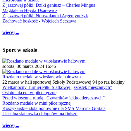
Z jazzowej półki: Dziki geniusz – Charles Mingus
Magdalena Heyda-Usarewicz
Z jazzowej półki: Nonszalancki Argentyńczyk
Zachować boskość - Wojciech Sęczawa
więcej ...
Sport w szkole
sobota, 30 marca 2024 16:46
Rozdano medale w wioślarstwie halowym
22 marca w hali sportowej Szkoły Podstawowej 94 po raz kolejny
Wielkanocny Turniej Piłki Siatkowej ,,szóstek mieszanych”
Ostatni akcent w piłce ręcznej
Przed wiosenną rundą „Czwartków lekkoatletycznych”
Rozdano medale w mini piłce ręcznej
Koszykarskie złota ponownie dla SMS Marcina Gortata
Licealna siatkówka chłopców ma finiszu
więcej ...