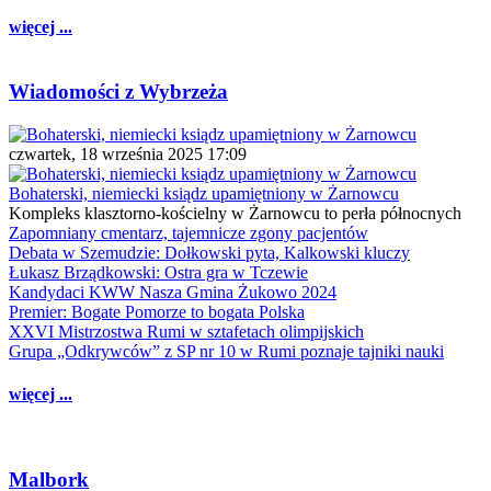
więcej ...
Wiadomości z Wybrzeża
czwartek, 18 września 2025 17:09
Bohaterski, niemiecki ksiądz upamiętniony w Żarnowcu
Kompleks klasztorno-kościelny w Żarnowcu to perła północnych
Zapomniany cmentarz, tajemnicze zgony pacjentów
Debata w Szemudzie: Dołkowski pyta, Kalkowski kluczy
Łukasz Brządkowski: Ostra gra w Tczewie
Kandydaci KWW Nasza Gmina Żukowo 2024
Premier: Bogate Pomorze to bogata Polska
XXVI Mistrzostwa Rumi w sztafetach olimpijskich
Grupa „Odkrywców” z SP nr 10 w Rumi poznaje tajniki nauki
więcej ...
Malbork