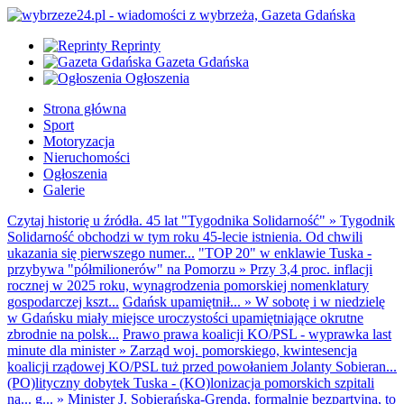
Reprinty
Gazeta Gdańska
Ogłoszenia
Strona główna
Sport
Motoryzacja
Nieruchomości
Ogłoszenia
Galerie
Czytaj historię u źródła. 45 lat "Tygodnika Solidarność"
»
Tygodnik
Solidarność obchodzi w tym roku 45-lecie istnienia. Od chwili
ukazania się pierwszego numer...
"TOP 20" w enklawie Tuska -
przybywa "półmilionerów" na Pomorzu
»
Przy 3,4 proc. inflacji
rocznej w 2025 roku, wynagrodzenia pomorskiej nomenklatury
gospodarczej kszt...
Gdańsk upamiętnił...
»
W sobotę i w niedzielę
w Gdańsku miały miejsce uroczystości upamiętniające okrutne
zbrodnie na polsk...
Prawo prawa koalicji KO/PSL - wyprawka last
minute dla minister
»
Zarząd woj. pomorskiego, kwintesencja
koalicji rządowej KO/PSL tuż przed powołaniem Jolanty Sobieran...
(PO)lityczny dobytek Tuska - (KO)lonizacja pomorskich szpitali
na... g...
»
Minister J. Sobierańska-Grenda, formalnie bezpartyjna, to