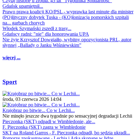
Czytaj historię u źródła. 45 lat "Tygodnika Solidarność"
Gdańsk upamiętnił...
Prawo prawa koalicji KO/PSL - wyprawka last minute dla minister
(PO)lityczny dobytek Tuska - (KO)lonizacja pomorskich szpitali
na... garbach chorych
Włodek Szymański zszedł z trasy...
Gdańscy radni: "nie" dla honorowania UPA
Nie żyje Krzysztof Dowgiałło, wybitny opozycjonista PRL, autor
słynnej „Ballady o Janku Wiśniewskim”
więcej ...
Sport
środa, 03 czerwca 2026 14:04
Krajobraz po bitwie... Co w Lechii...
Nie minęło jeszcze dwa tygodnie po sensacyjnej degradacji Lechii
Pieczonka (SKT) odpadł w Wimbledonie, ale...
F. Pieczonka (SKT) zagra w Wimbledonie
SKT na Roland Garros - F. Pieczonka odpadł, bo sędzia ukradł...
Pomorze znokautowane - Lechia i Arka skopane w lidze