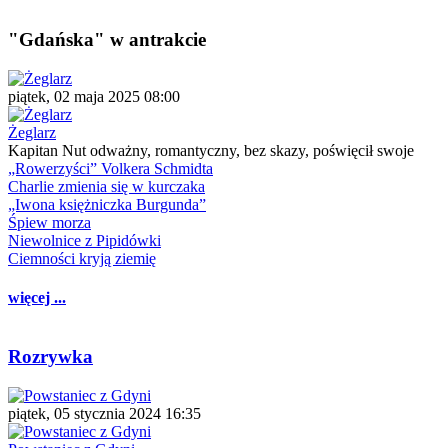
"Gdańska" w antrakcie
piątek, 02 maja 2025 08:00
Żeglarz
Kapitan Nut odważny, romantyczny, bez skazy, poświęcił swoje
„Rowerzyści” Volkera Schmidta
Charlie zmienia się w kurczaka
„Iwona księżniczka Burgunda”
Śpiew morza
Niewolnice z Pipidówki
Ciemności kryją ziemię
więcej ...
Rozrywka
piątek, 05 stycznia 2024 16:35