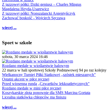
Z jazzowej półki: Dziki geniusz – Charles Mingus
Magdalena Heyda-Usarewicz
Z jazzowej półki: Nonszalancki Argentyńczyk
Zachować boskość - Wojciech Sęczawa
więcej ...
Sport w szkole
sobota, 30 marca 2024 16:46
Rozdano medale w wioślarstwie halowym
22 marca w hali sportowej Szkoły Podstawowej 94 po raz kolejny
Wielkanocny Turniej Piłki Siatkowej ,,szóstek mieszanych”
Ostatni akcent w piłce ręcznej
Przed wiosenną rundą „Czwartków lekkoatletycznych”
Rozdano medale w mini piłce ręcznej
Koszykarskie złota ponownie dla SMS Marcina Gortata
Licealna siatkówka chłopców ma finiszu
więcej ...