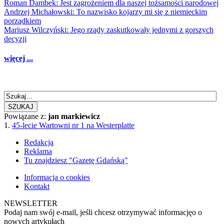
Roman Dambek: Jest zagrożeniem dla naszej tożsamości narodowej
Andrzej Michałowski: To nazwisko kojarzy mi się z niemieckim
porządkiem
Mariusz Wilczyński: Jego rządy zaskutkowały jednymi z gorszych
decyzji
więcej ...
SZUKAJ
Powiązane z:
jan markiewicz
1.
45-lecie Wartowni nr 1 na Westerplatte
Redakcja
Reklama
Tu znajdziesz "Gazetę Gdańską"
Informacja o cookies
Kontakt
NEWSLETTER
Podaj nam swój e-mail, jeśli chcesz otrzymywać informacjęo o
nowych artykułach