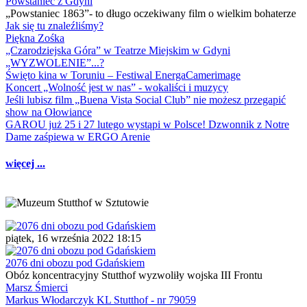
Powstaniec z Gdyni
„Powstaniec 1863”- to długo oczekiwany film o wielkim bohaterze
Jak się tu znaleźliśmy?
Piękna Zośka
„Czarodziejska Góra” w Teatrze Miejskim w Gdyni
„WYZWOLENIE”...?
Święto kina w Toruniu – Festiwal EnergaCamerimage
Koncert „Wolność jest w nas” - wokaliści i muzycy
Jeśli lubisz film „Buena Vista Social Club” nie możesz przegapić
show na Ołowiance
GAROU już 25 i 27 lutego wystąpi w Polsce! Dzwonnik z Notre
Dame zaśpiewa w ERGO Arenie
więcej ...
piątek, 16 września 2022 18:15
2076 dni obozu pod Gdańskiem
Obóz koncentracyjny Stutthof wyzwoliły wojska III Frontu
Marsz Śmierci
Markus Włodarczyk KL Stutthof - nr 79059