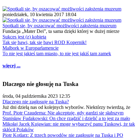
poniedziałek, 10 kwietnia 2017 18:04
Spotkali się, by oszacować możliwości założenia muzeum
Fundacja „Mater Dei”, ta sama dzięki której w dużej mierze
Sukces jest (z) kobietą
Tak się bawi, tak się bawi ROD Kopernik!
Malbork w Europarlamencie
To nie jest jakieś tam miasto, to nie jest jakiś tam zamek
więcej ...
Dlaczego nie głosuję na Tuska
środa, 04 października 2023 12:35
Dlaczego nie zagłosuję na Tuska?
Już dni dzielą nas od kolejnych wyborów. Niektórzy twierdzą, że
Prof. Piotr Czauderna: Nie akceptuję, gdy gardzi się słabszym
Stanisław Fudakowski: On chce rządzić i dzielić a to jest za mało
Mikołaj Jacek Kujawian: nie mogę wybaczyć panu Tuskowi, że tak
skłócił Polaków
Piotr Kotlarz: Z trzech powodów nie zagłosuję na Tuska i PO