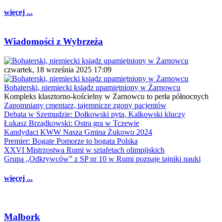
więcej ...
Wiadomości z Wybrzeża
czwartek, 18 września 2025 17:09
Bohaterski, niemiecki ksiądz upamiętniony w Żarnowcu
Kompleks klasztorno-kościelny w Żarnowcu to perła północnych
Zapomniany cmentarz, tajemnicze zgony pacjentów
Debata w Szemudzie: Dołkowski pyta, Kalkowski kluczy
Łukasz Brządkowski: Ostra gra w Tczewie
Kandydaci KWW Nasza Gmina Żukowo 2024
Premier: Bogate Pomorze to bogata Polska
XXVI Mistrzostwa Rumi w sztafetach olimpijskich
Grupa „Odkrywców” z SP nr 10 w Rumi poznaje tajniki nauki
więcej ...
Malbork