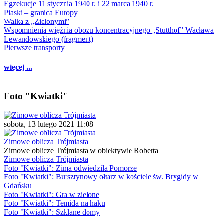
Egzekucje 11 stycznia 1940 r. i 22 marca 1940 r.
Piaski – granica Europy
Walka z „Zielonymi”
Wspomnienia więźnia obozu koncentracyjnego „Stutthof” Wacława
Lewandowskiego (fragment)
Pierwsze transporty
więcej ...
Foto "Kwiatki"
sobota, 13 lutego 2021 11:08
Zimowe oblicza Trójmiasta
Zimowe oblicze Trójmiasta w obiektywie Roberta
Zimowe oblicza Trójmiasta
Foto "Kwiatki": Zima odwiedziła Pomorze
Foto "Kwiatki": Bursztynowy ołtarz w kościele św. Brygidy w
Gdańsku
Foto "Kwiatki": Gra w zielone
Foto "Kwiatki": Temida na haku
Foto "Kwiatki": Szklane domy