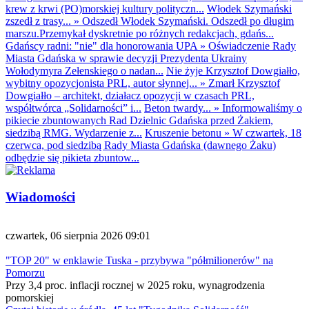
krew z krwi (PO)morskiej kultury polityczn...
Włodek Szymański
zszedł z trasy...
»
Odszedł Włodek Szymański. Odszedł po długim
marszu.Przemykał dyskretnie po różnych redakcjach, gdańs...
Gdańscy radni: "nie" dla honorowania UPA
»
Oświadczenie Rady
Miasta Gdańska w sprawie decyzji Prezydenta Ukrainy
Wołodymyra Zełenskiego o nadan...
Nie żyje Krzysztof Dowgiałło,
wybitny opozycjonista PRL, autor słynnej...
»
Zmarł Krzysztof
Dowgiałło – architekt, działacz opozycji w czasach PRL,
współtwórca „Solidarności” i...
Beton twardy...
»
Informowaliśmy o
pikiecie zbuntowanych Rad Dzielnic Gdańska przed Żakiem,
siedzibą RMG. Wydarzenie z...
Kruszenie betonu
»
W czwartek, 18
czerwca, pod siedzibą Rady Miasta Gdańska (dawnego Żaku)
odbędzie się pikieta zbuntow...
Wiadomości
czwartek, 06 sierpnia 2026 09:01
"TOP 20" w enklawie Tuska - przybywa "półmilionerów" na
Pomorzu
Przy 3,4 proc. inflacji rocznej w 2025 roku, wynagrodzenia
pomorskiej