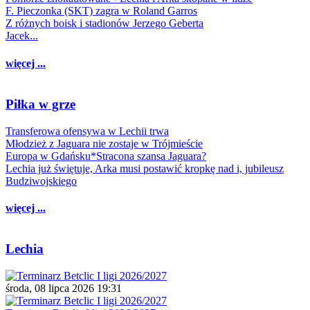
F. Pieczonka (SKT) zagra w Roland Garros
Z różnych boisk i stadionów Jerzego Geberta
Jacek...
więcej ...
Piłka w grze
Transferowa ofensywa w Lechii trwa
Młodzież z Jaguara nie zostaje w Trójmieście
Europa w Gdańsku*Stracona szansa Jaguara?
Lechia już świętuje, Arka musi postawić kropkę nad i, jubileusz
Budziwojskiego
więcej ...
Lechia
środa, 08 lipca 2026 19:31