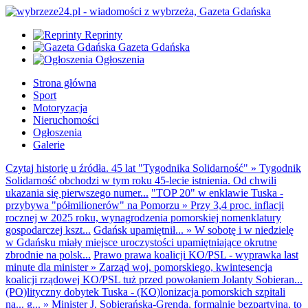
Reprinty
Gazeta Gdańska
Ogłoszenia
Strona główna
Sport
Motoryzacja
Nieruchomości
Ogłoszenia
Galerie
Czytaj historię u źródła. 45 lat "Tygodnika Solidarność"
»
Tygodnik
Solidarność obchodzi w tym roku 45-lecie istnienia. Od chwili
ukazania się pierwszego numer...
"TOP 20" w enklawie Tuska -
przybywa "półmilionerów" na Pomorzu
»
Przy 3,4 proc. inflacji
rocznej w 2025 roku, wynagrodzenia pomorskiej nomenklatury
gospodarczej kszt...
Gdańsk upamiętnił...
»
W sobotę i w niedzielę
w Gdańsku miały miejsce uroczystości upamiętniające okrutne
zbrodnie na polsk...
Prawo prawa koalicji KO/PSL - wyprawka last
minute dla minister
»
Zarząd woj. pomorskiego, kwintesencja
koalicji rządowej KO/PSL tuż przed powołaniem Jolanty Sobieran...
(PO)lityczny dobytek Tuska - (KO)lonizacja pomorskich szpitali
na... g...
»
Minister J. Sobierańska-Grenda, formalnie bezpartyjna, to