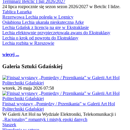
Terminarz Betclic I ligi 2026/2027
24 lipca rozpocznie się sezon sezon 2026/2027 w Betclic I lidze.
Tablica Łazarka
Rezerwowa Lechia poległa w Legnicy
Osłabiona Lechia ukarała nieskuteczną Arkę
Lechia Gdańsk z licencją na grę w Ekstraklasie
Lechia efektownie przypieczętowała awans do Ekstraklasy
Lechia o krok od powrotu do Ekstraklasy
Lechia rozbita w Rzeszowie
więcej ...
Galeria Sztuki Gdańskiej
wtorek, 26 maja 2026 07:58
Finisaż wystawy „Pomiędzy / Przenikania” w Galerii Art Hol
Politechniki Gdańskiej
W Galerii Art Hol na Wydziale Elektroniki, Telekomunikacji i
„Racjonalny” romantyk i mistyk epoki danych
Staszek
Hierofonia w sztuce