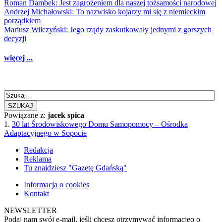
Roman Dambek: Jest zagrożeniem dla naszej tożsamości narodowej
Andrzej Michałowski: To nazwisko kojarzy mi się z niemieckim
porządkiem
Mariusz Wilczyński: Jego rządy zaskutkowały jednymi z gorszych
decyzji
więcej ...
SZUKAJ
Powiązane z:
jacek spica
1.
30 lat Środowiskowego Domu Samopomocy – Ośrodka
Adaptacyjnego w Sopocie
Redakcja
Reklama
Tu znajdziesz "Gazetę Gdańską"
Informacja o cookies
Kontakt
NEWSLETTER
Podaj nam swój e-mail, jeśli chcesz otrzymywać informacjęo o