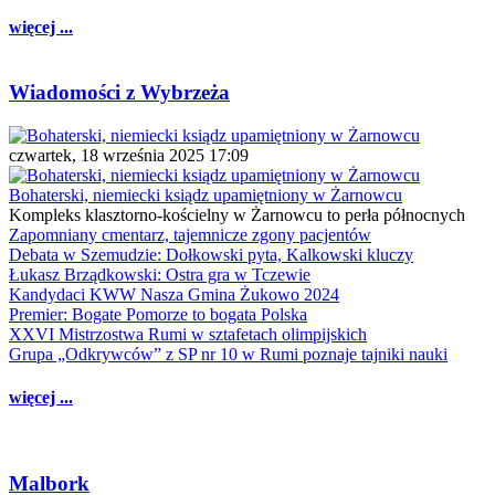
więcej ...
Wiadomości z Wybrzeża
czwartek, 18 września 2025 17:09
Bohaterski, niemiecki ksiądz upamiętniony w Żarnowcu
Kompleks klasztorno-kościelny w Żarnowcu to perła północnych
Zapomniany cmentarz, tajemnicze zgony pacjentów
Debata w Szemudzie: Dołkowski pyta, Kalkowski kluczy
Łukasz Brządkowski: Ostra gra w Tczewie
Kandydaci KWW Nasza Gmina Żukowo 2024
Premier: Bogate Pomorze to bogata Polska
XXVI Mistrzostwa Rumi w sztafetach olimpijskich
Grupa „Odkrywców” z SP nr 10 w Rumi poznaje tajniki nauki
więcej ...
Malbork