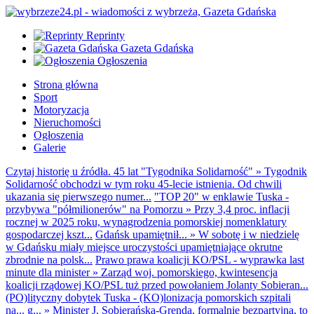
Reprinty
Gazeta Gdańska
Ogłoszenia
Strona główna
Sport
Motoryzacja
Nieruchomości
Ogłoszenia
Galerie
Czytaj historię u źródła. 45 lat "Tygodnika Solidarność"
»
Tygodnik
Solidarność obchodzi w tym roku 45-lecie istnienia. Od chwili
ukazania się pierwszego numer...
"TOP 20" w enklawie Tuska -
przybywa "półmilionerów" na Pomorzu
»
Przy 3,4 proc. inflacji
rocznej w 2025 roku, wynagrodzenia pomorskiej nomenklatury
gospodarczej kszt...
Gdańsk upamiętnił...
»
W sobotę i w niedzielę
w Gdańsku miały miejsce uroczystości upamiętniające okrutne
zbrodnie na polsk...
Prawo prawa koalicji KO/PSL - wyprawka last
minute dla minister
»
Zarząd woj. pomorskiego, kwintesencja
koalicji rządowej KO/PSL tuż przed powołaniem Jolanty Sobieran...
(PO)lityczny dobytek Tuska - (KO)lonizacja pomorskich szpitali
na... g...
»
Minister J. Sobierańska-Grenda, formalnie bezpartyjna, to