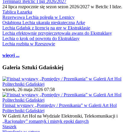
Terminarz Betclic I ligi 2026/2027
24 lipca rozpocznie się sezon sezon 2026/2027 w Betclic I lidze.
Tablica Łazarka
Rezerwowa Lechia poległa w Legnicy
Osłabiona Lechia ukarała nieskuteczną Arkę
Lechia Gdańsk z licencją na grę w Ekstraklasie
Lechia efektownie przypieczętowała awans do Ekstraklasy
Lechia o krok od powrotu do Ekstraklasy
Lechia rozbita w Rzeszowie
więcej ...
Galeria Sztuki Gdańskiej
wtorek, 26 maja 2026 07:58
Finisaż wystawy „Pomiędzy / Przenikania” w Galerii Art Hol
Politechniki Gdańskiej
W Galerii Art Hol na Wydziale Elektroniki, Telekomunikacji i
„Racjonalny” romantyk i mistyk epoki danych
Staszek
Hierofonia w sztuce