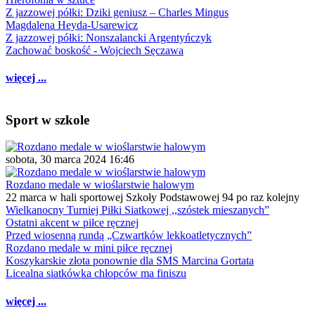
Z jazzowej półki: Dziki geniusz – Charles Mingus
Magdalena Heyda-Usarewicz
Z jazzowej półki: Nonszalancki Argentyńczyk
Zachować boskość - Wojciech Sęczawa
więcej ...
Sport w szkole
sobota, 30 marca 2024 16:46
Rozdano medale w wioślarstwie halowym
22 marca w hali sportowej Szkoły Podstawowej 94 po raz kolejny
Wielkanocny Turniej Piłki Siatkowej ,,szóstek mieszanych”
Ostatni akcent w piłce ręcznej
Przed wiosenną rundą „Czwartków lekkoatletycznych”
Rozdano medale w mini piłce ręcznej
Koszykarskie złota ponownie dla SMS Marcina Gortata
Licealna siatkówka chłopców ma finiszu
więcej ...