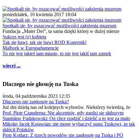
poniedziałek, 10 kwietnia 2017 18:04
Spotkali się, by oszacować możliwości założenia muzeum
Fundacja „Mater Dei”, ta sama dzięki której w dużej mierze
Sukces jest (z) kobietą
Tak się bawi, tak się bawi ROD Kopernik!
Malbork w Europarlamencie
To nie jest jakieś tam miasto, to nie jest jakiś tam zamek
więcej ...
Dlaczego nie głosuję na Tuska
środa, 04 października 2023 12:35
Dlaczego nie zagłosuję na Tuska?
Już dni dzielą nas od kolejnych wyborów. Niektórzy twierdzą, że
Prof. Piotr Czauderna: Nie akceptuję, gdy gardzi się słabszym
Stanisław Fudakowski: On chce rządzić i dzielić a to jest za mało
Mikołaj Jacek Kujawian: nie mogę wybaczyć panu Tuskowi, że tak
skłócił Polaków
Piotr Kotlarz: Z trzech powodów nie zagłosuję na Tuska i PO