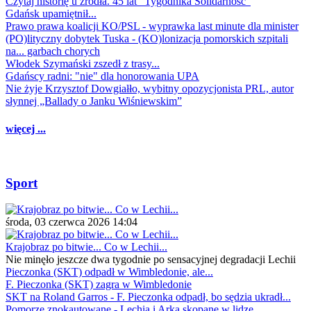
Czytaj historię u źródła. 45 lat "Tygodnika Solidarność"
Gdańsk upamiętnił...
Prawo prawa koalicji KO/PSL - wyprawka last minute dla minister
(PO)lityczny dobytek Tuska - (KO)lonizacja pomorskich szpitali
na... garbach chorych
Włodek Szymański zszedł z trasy...
Gdańscy radni: "nie" dla honorowania UPA
Nie żyje Krzysztof Dowgiałło, wybitny opozycjonista PRL, autor
słynnej „Ballady o Janku Wiśniewskim”
więcej ...
Sport
środa, 03 czerwca 2026 14:04
Krajobraz po bitwie... Co w Lechii...
Nie minęło jeszcze dwa tygodnie po sensacyjnej degradacji Lechii
Pieczonka (SKT) odpadł w Wimbledonie, ale...
F. Pieczonka (SKT) zagra w Wimbledonie
SKT na Roland Garros - F. Pieczonka odpadł, bo sędzia ukradł...
Pomorze znokautowane - Lechia i Arka skopane w lidze