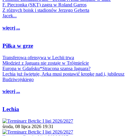
F. Pieczonka (SKT) zagra w Roland Garros
Z różnych boisk i stadionów Jerzego Geberta
Jacek...
więcej ...
Piłka w grze
Transferowa ofensywa w Lechii trwa
Młodzież z Jaguara nie zostaje w Trójmieście
Europa w Gdańsku*Stracona szansa Jaguara?
Lechia już świętuje, Arka musi postawić kropkę nad i, jubileusz
Budziwojskiego
więcej ...
Lechia
środa, 08 lipca 2026 19:31