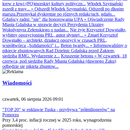
krew z krwi (PO)morskiej kultury polityczn...
Włodek Szymański
zszedł z trasy...
»
Odszedł Włodek Szymański. Odszedł po długim
marszu.Przemykał dyskretnie po różnych redakcjach, gdańs...
Gdańscy radni: "nie" dla honorowania UPA
»
Oświadczenie Rady
Miasta Gdańska w sprawie decyzji Prezydenta Ukrainy
Wołodymyra Zełenskiego o nadan...
Nie żyje Krzysztof Dowgiałło,
wybitny opozycjonista PRL, autor słynnej...
»
Zmarł Krzysztof
Dowgiałło – architekt, działacz opozycji w czasach PRL,
współtwórca „Solidarności” i...
Beton twardy...
»
Informowaliśmy o
pikiecie zbuntowanych Rad Dzielnic Gdańska przed Żakiem,
siedzibą RMG. Wydarzenie z...
Kruszenie betonu
»
W czwartek, 18
czerwca, pod siedzibą Rady Miasta Gdańska (dawnego Żaku)
odbędzie się pikieta zbuntow...
Wiadomości
czwartek, 06 sierpnia 2026 09:01
"TOP 20" w enklawie Tuska - przybywa "półmilionerów" na
Pomorzu
Przy 3,4 proc. inflacji rocznej w 2025 roku, wynagrodzenia
pomorskiej