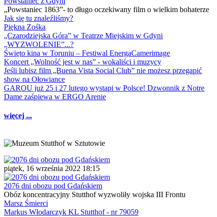
Powstaniec z Gdyni
„Powstaniec 1863”- to długo oczekiwany film o wielkim bohaterze
Jak się tu znaleźliśmy?
Piękna Zośka
„Czarodziejska Góra” w Teatrze Miejskim w Gdyni
„WYZWOLENIE”...?
Święto kina w Toruniu – Festiwal EnergaCamerimage
Koncert „Wolność jest w nas” - wokaliści i muzycy
Jeśli lubisz film „Buena Vista Social Club” nie możesz przegapić
show na Ołowiance
GAROU już 25 i 27 lutego wystąpi w Polsce! Dzwonnik z Notre
Dame zaśpiewa w ERGO Arenie
więcej ...
piątek, 16 września 2022 18:15
2076 dni obozu pod Gdańskiem
Obóz koncentracyjny Stutthof wyzwoliły wojska III Frontu
Marsz Śmierci
Markus Włodarczyk KL Stutthof - nr 79059