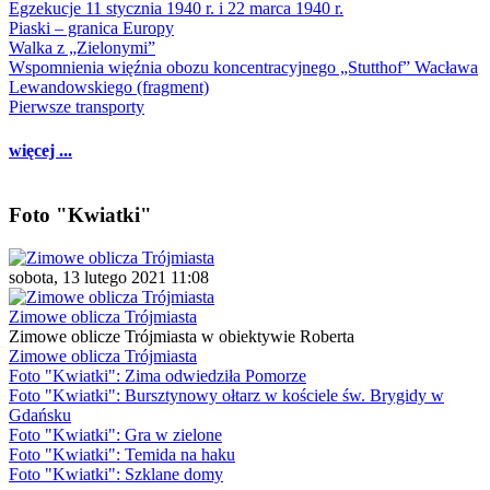
Egzekucje 11 stycznia 1940 r. i 22 marca 1940 r.
Piaski – granica Europy
Walka z „Zielonymi”
Wspomnienia więźnia obozu koncentracyjnego „Stutthof” Wacława
Lewandowskiego (fragment)
Pierwsze transporty
więcej ...
Foto "Kwiatki"
sobota, 13 lutego 2021 11:08
Zimowe oblicza Trójmiasta
Zimowe oblicze Trójmiasta w obiektywie Roberta
Zimowe oblicza Trójmiasta
Foto "Kwiatki": Zima odwiedziła Pomorze
Foto "Kwiatki": Bursztynowy ołtarz w kościele św. Brygidy w
Gdańsku
Foto "Kwiatki": Gra w zielone
Foto "Kwiatki": Temida na haku
Foto "Kwiatki": Szklane domy