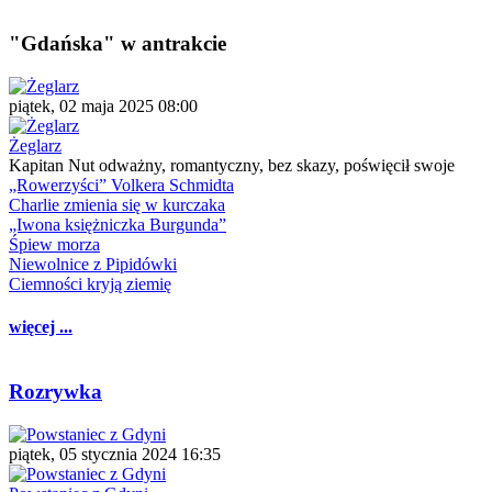
"Gdańska" w antrakcie
piątek, 02 maja 2025 08:00
Żeglarz
Kapitan Nut odważny, romantyczny, bez skazy, poświęcił swoje
„Rowerzyści” Volkera Schmidta
Charlie zmienia się w kurczaka
„Iwona księżniczka Burgunda”
Śpiew morza
Niewolnice z Pipidówki
Ciemności kryją ziemię
więcej ...
Rozrywka
piątek, 05 stycznia 2024 16:35