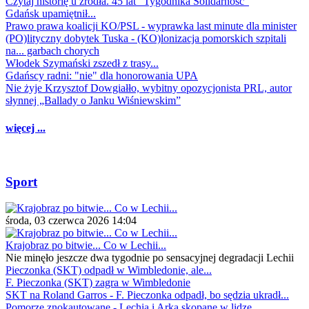
Czytaj historię u źródła. 45 lat "Tygodnika Solidarność"
Gdańsk upamiętnił...
Prawo prawa koalicji KO/PSL - wyprawka last minute dla minister
(PO)lityczny dobytek Tuska - (KO)lonizacja pomorskich szpitali
na... garbach chorych
Włodek Szymański zszedł z trasy...
Gdańscy radni: "nie" dla honorowania UPA
Nie żyje Krzysztof Dowgiałło, wybitny opozycjonista PRL, autor
słynnej „Ballady o Janku Wiśniewskim”
więcej ...
Sport
środa, 03 czerwca 2026 14:04
Krajobraz po bitwie... Co w Lechii...
Nie minęło jeszcze dwa tygodnie po sensacyjnej degradacji Lechii
Pieczonka (SKT) odpadł w Wimbledonie, ale...
F. Pieczonka (SKT) zagra w Wimbledonie
SKT na Roland Garros - F. Pieczonka odpadł, bo sędzia ukradł...
Pomorze znokautowane - Lechia i Arka skopane w lidze