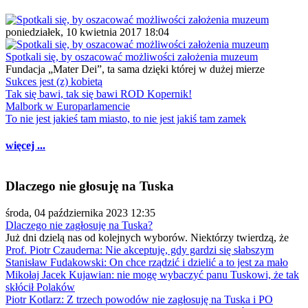
poniedziałek, 10 kwietnia 2017 18:04
Spotkali się, by oszacować możliwości założenia muzeum
Fundacja „Mater Dei”, ta sama dzięki której w dużej mierze
Sukces jest (z) kobietą
Tak się bawi, tak się bawi ROD Kopernik!
Malbork w Europarlamencie
To nie jest jakieś tam miasto, to nie jest jakiś tam zamek
więcej ...
Dlaczego nie głosuję na Tuska
środa, 04 października 2023 12:35
Dlaczego nie zagłosuję na Tuska?
Już dni dzielą nas od kolejnych wyborów. Niektórzy twierdzą, że
Prof. Piotr Czauderna: Nie akceptuję, gdy gardzi się słabszym
Stanisław Fudakowski: On chce rządzić i dzielić a to jest za mało
Mikołaj Jacek Kujawian: nie mogę wybaczyć panu Tuskowi, że tak
skłócił Polaków
Piotr Kotlarz: Z trzech powodów nie zagłosuję na Tuska i PO