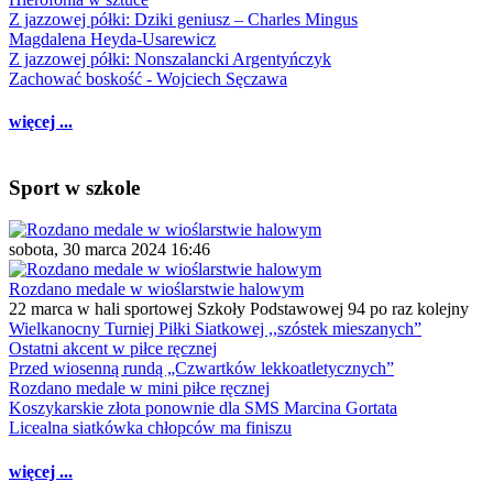
Z jazzowej półki: Dziki geniusz – Charles Mingus
Magdalena Heyda-Usarewicz
Z jazzowej półki: Nonszalancki Argentyńczyk
Zachować boskość - Wojciech Sęczawa
więcej ...
Sport w szkole
sobota, 30 marca 2024 16:46
Rozdano medale w wioślarstwie halowym
22 marca w hali sportowej Szkoły Podstawowej 94 po raz kolejny
Wielkanocny Turniej Piłki Siatkowej ,,szóstek mieszanych”
Ostatni akcent w piłce ręcznej
Przed wiosenną rundą „Czwartków lekkoatletycznych”
Rozdano medale w mini piłce ręcznej
Koszykarskie złota ponownie dla SMS Marcina Gortata
Licealna siatkówka chłopców ma finiszu
więcej ...