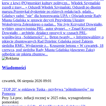
krew z krwi (PO)morskiej kultury polityczn...
Włodek Szymański
zszedł z trasy...
»
Odszedł Włodek Szymański. Odszedł po długim
marszu.Przemykał dyskretnie po różnych redakcjach, gdańs...
Gdańscy radni: "nie" dla honorowania UPA
»
Oświadczenie Rady
Miasta Gdańska w sprawie decyzji Prezydenta Ukrainy
Wołodymyra Zełenskiego o nadan...
Nie żyje Krzysztof Dowgiałło,
wybitny opozycjonista PRL, autor słynnej...
»
Zmarł Krzysztof
Dowgiałło – architekt, działacz opozycji w czasach PRL,
współtwórca „Solidarności” i...
Beton twardy...
»
Informowaliśmy o
pikiecie zbuntowanych Rad Dzielnic Gdańska przed Żakiem,
siedzibą RMG. Wydarzenie z...
Kruszenie betonu
»
W czwartek, 18
czerwca, pod siedzibą Rady Miasta Gdańska (dawnego Żaku)
odbędzie się pikieta zbuntow...
Wiadomości
czwartek, 06 sierpnia 2026 09:01
"TOP 20" w enklawie Tuska - przybywa "półmilionerów" na
Pomorzu
Przy 3,4 proc. inflacji rocznej w 2025 roku, wynagrodzenia
pomorskiej