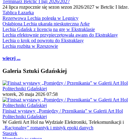
Terminarz Betclic I ligi 2026/2027
24 lipca rozpocznie się sezon sezon 2026/2027 w Betclic I lidze.
Tablica Łazarka
Rezerwowa Lechia poległa w Legnicy
Osłabiona Lechia ukarała nieskuteczną Arkę
Lechia Gdańsk z licencją na grę w Ekstraklasie
Lechia efektownie przypieczętowała awans do Ekstraklasy
Lechia o krok od powrotu do Ekstraklasy
Lechia rozbita w Rzeszowie
więcej ...
Galeria Sztuki Gdańskiej
wtorek, 26 maja 2026 07:58
Finisaż wystawy „Pomiędzy / Przenikania” w Galerii Art Hol
Politechniki Gdańskiej
W Galerii Art Hol na Wydziale Elektroniki, Telekomunikacji i
„Racjonalny” romantyk i mistyk epoki danych
Staszek
Hierofonia w sztuce