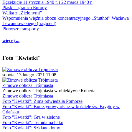
Egzekucje 11 stycznia 1940 r. i 22 marca 1940 r.
Piaski – granica Europy
Walka z „Zielonymi”
Wspomnienia więźnia obozu koncentracyjnego „Stutthof” Wacława
Lewandowskiego (fragment)
Pierwsze transporty
więcej ...
Foto "Kwiatki"
sobota, 13 lutego 2021 11:08
Zimowe oblicza Trójmiasta
Zimowe oblicze Trójmiasta w obiektywie Roberta
Zimowe oblicza Trójmiasta
Foto "Kwiatki": Zima odwiedziła Pomorze
Foto "Kwiatki": Bursztynowy ołtarz w kościele św. Brygidy w
Gdańsku
Foto "Kwiatki": Gra w zielone
Foto "Kwiatki": Temida na haku
Foto "Kwiatki": Szklane domy