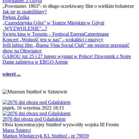
Powstaniec z Gdyni
„Powstaniec 1863”- to długo oczekiwany film o wielkim bohaterze
Jak się tu znaleźliśmy?
Piękna Zośka
„Czarodziejska Góra” w Teatrze Miejskim w Gdyni
„WYZWOLENIE”...?
Święto kina w Toruniu – Festiwal EnergaCamerimage
Koncert „Wolność jest w nas” - wokaliści i muzycy
Jeśli lubisz film „Buena Vista Social Club” nie możesz przegapić
show na Ołowiance
GAROU już 25 i 27 lutego wystąpi w Polsce! Dzwonnik z Notre
Dame zaśpiewa w ERGO Arenie
więcej ...
piątek, 16 września 2022 18:15
2076 dni obozu pod Gdańskiem
Obóz koncentracyjny Stutthof wyzwoliły wojska III Frontu
Marsz Śmierci
Markus Włodarczyk KL Stutthof - nr 79059