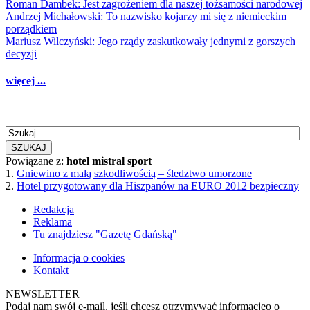
Roman Dambek: Jest zagrożeniem dla naszej tożsamości narodowej
Andrzej Michałowski: To nazwisko kojarzy mi się z niemieckim
porządkiem
Mariusz Wilczyński: Jego rządy zaskutkowały jednymi z gorszych
decyzji
więcej ...
SZUKAJ
Powiązane z:
hotel mistral sport
1.
Gniewino z małą szkodliwością – śledztwo umorzone
2.
Hotel przygotowany dla Hiszpanów na EURO 2012 bezpieczny
Redakcja
Reklama
Tu znajdziesz "Gazetę Gdańską"
Informacja o cookies
Kontakt
NEWSLETTER
Podaj nam swój e-mail, jeśli chcesz otrzymywać informacjęo o