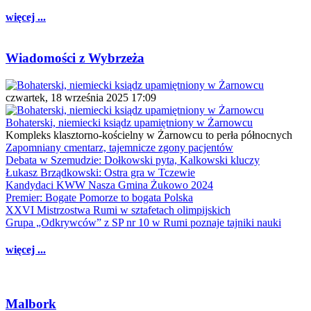
więcej ...
Wiadomości z Wybrzeża
czwartek, 18 września 2025 17:09
Bohaterski, niemiecki ksiądz upamiętniony w Żarnowcu
Kompleks klasztorno-kościelny w Żarnowcu to perła północnych
Zapomniany cmentarz, tajemnicze zgony pacjentów
Debata w Szemudzie: Dołkowski pyta, Kalkowski kluczy
Łukasz Brządkowski: Ostra gra w Tczewie
Kandydaci KWW Nasza Gmina Żukowo 2024
Premier: Bogate Pomorze to bogata Polska
XXVI Mistrzostwa Rumi w sztafetach olimpijskich
Grupa „Odkrywców” z SP nr 10 w Rumi poznaje tajniki nauki
więcej ...
Malbork