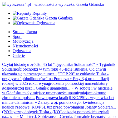
Reprinty
Gazeta Gdańska
Ogłoszenia
Strona główna
Sport
Motoryzacja
Nieruchomości
Ogłoszenia
Galerie
Czytaj historię u źródła. 45 lat "Tygodnika Solidarność"
»
Tygodnik
Solidarność obchodzi w tym roku 45-lecie istnienia. Od chwili
ukazania się pierwszego numer...
"TOP 20" w enklawie Tuska -
przybywa "półmilionerów" na Pomorzu
»
Przy 3,4 proc. inflacji
rocznej w 2025 roku, wynagrodzenia pomorskiej nomenklatury
gospodarczej kszt...
Gdańsk upamiętnił...
»
W sobotę i w niedzielę
w Gdańsku miały miejsce uroczystości upamiętniające okrutne
zbrodnie na polsk...
Prawo prawa koalicji KO/PSL - wyprawka last
minute dla minister
»
Zarząd woj. pomorskiego, kwintesencja
koalicji rządowej KO/PSL tuż przed powołaniem Jolanty Sobieran...
(PO)lityczny dobytek Tuska - (KO)lonizacja pomorskich szpitali
na... g...
»
Minister J. Sobierańska-Grenda, formalnie bezpartyjna, to