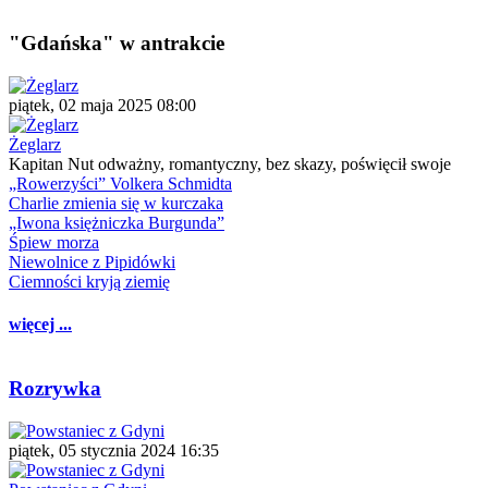
"Gdańska" w antrakcie
piątek, 02 maja 2025 08:00
Żeglarz
Kapitan Nut odważny, romantyczny, bez skazy, poświęcił swoje
„Rowerzyści” Volkera Schmidta
Charlie zmienia się w kurczaka
„Iwona księżniczka Burgunda”
Śpiew morza
Niewolnice z Pipidówki
Ciemności kryją ziemię
więcej ...
Rozrywka
piątek, 05 stycznia 2024 16:35