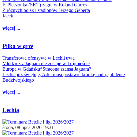
F. Pieczonka (SKT) zagra w Roland Garros
Z różnych boisk i stadionów Jerzego Geberta
Jacek...
więcej ...
Piłka w grze
Transferowa ofensywa w Lechii trwa
Młodzież z Jaguara nie zostaje w Trójmieście
Europa w Gdańsku*Stracona szansa Jaguara?
Lechia już świętuje, Arka musi postawić kropkę nad i, jubileusz
Budziwojskiego
więcej ...
Lechia
środa, 08 lipca 2026 19:31