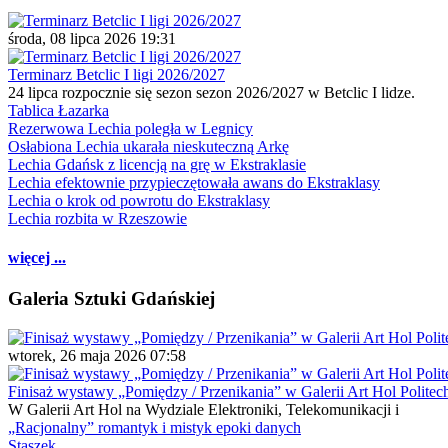
środa, 08 lipca 2026 19:31
Terminarz Betclic I ligi 2026/2027
24 lipca rozpocznie się sezon sezon 2026/2027 w Betclic I lidze.
Tablica Łazarka
Rezerwowa Lechia poległa w Legnicy
Osłabiona Lechia ukarała nieskuteczną Arkę
Lechia Gdańsk z licencją na grę w Ekstraklasie
Lechia efektownie przypieczętowała awans do Ekstraklasy
Lechia o krok od powrotu do Ekstraklasy
Lechia rozbita w Rzeszowie
więcej ...
Galeria Sztuki Gdańskiej
wtorek, 26 maja 2026 07:58
Finisaż wystawy „Pomiędzy / Przenikania” w Galerii Art Hol Politec
W Galerii Art Hol na Wydziale Elektroniki, Telekomunikacji i
„Racjonalny” romantyk i mistyk epoki danych
Staszek