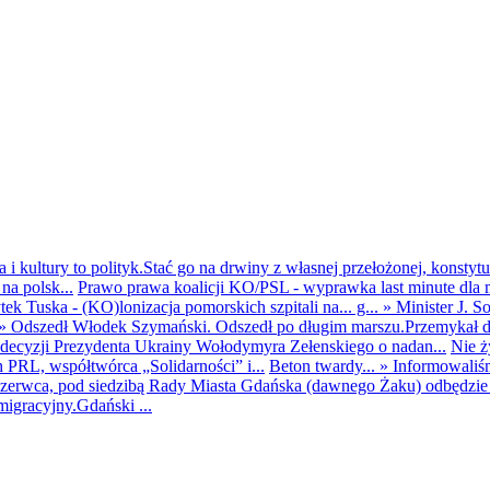
i kultury to polityk.Stać go na drwiny z własnej przełożonej, konstytuc
na polsk...
Prawo prawa koalicji KO/PSL - wyprawka last minute dla m
ek Tuska - (KO)lonizacja pomorskich szpitali na... g...
»
Minister J. S
»
Odszedł Włodek Szymański. Odszedł po długim marszu.Przemykał dys
ecyzji Prezydenta Ukrainy Wołodymyra Zełenskiego o nadan...
Nie ż
h PRL, współtwórca „Solidarności” i...
Beton twardy...
»
Informowaliś
zerwca, pod siedzibą Rady Miasta Gdańska (dawnego Żaku) odbędzie s
igracyjny.Gdański ...