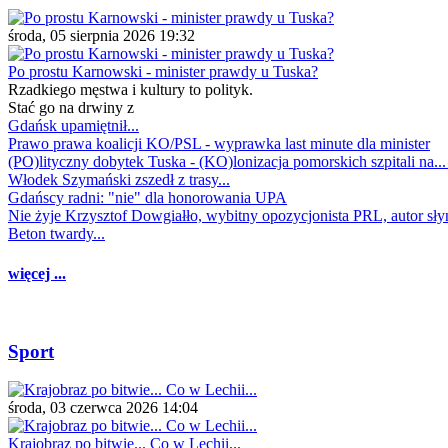
środa, 05 sierpnia 2026 19:32
Po prostu Karnowski - minister prawdy u Tuska?
Rzadkiego męstwa i kultury to polityk.
Stać go na drwiny z
Gdańsk upamiętnił...
Prawo prawa koalicji KO/PSL - wyprawka last minute dla minister
(PO)lityczny dobytek Tuska - (KO)lonizacja pomorskich szpitali na..
Włodek Szymański zszedł z trasy...
Gdańscy radni: "nie" dla honorowania UPA
Nie żyje Krzysztof Dowgiałło, wybitny opozycjonista PRL, autor sł
Beton twardy...
więcej ...
Sport
środa, 03 czerwca 2026 14:04
Krajobraz po bitwie... Co w Lechii...