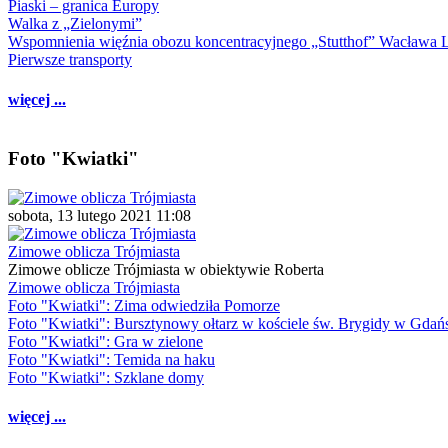
Piaski – granica Europy
Walka z „Zielonymi”
Wspomnienia więźnia obozu koncentracyjnego „Stutthof” Wacława 
Pierwsze transporty
więcej ...
Foto "Kwiatki"
sobota, 13 lutego 2021 11:08
Zimowe oblicza Trójmiasta
Zimowe oblicze Trójmiasta w obiektywie Roberta
Zimowe oblicza Trójmiasta
Foto "Kwiatki": Zima odwiedziła Pomorze
Foto "Kwiatki": Bursztynowy ołtarz w kościele św. Brygidy w Gdań
Foto "Kwiatki": Gra w zielone
Foto "Kwiatki": Temida na haku
Foto "Kwiatki": Szklane domy
więcej ...