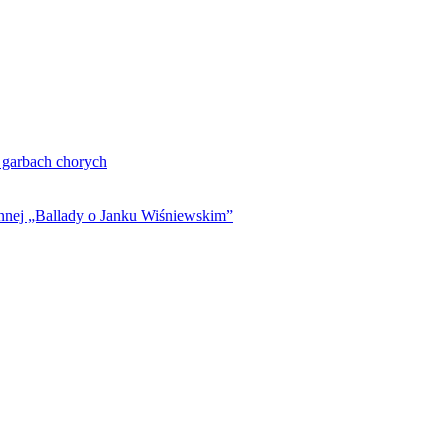
. garbach chorych
ynnej „Ballady o Janku Wiśniewskim”