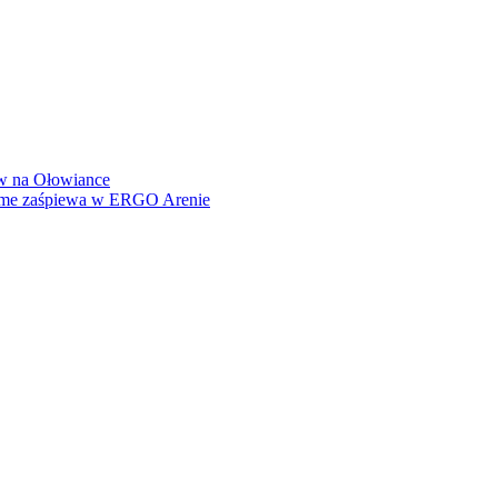
how na Ołowiance
Dame zaśpiewa w ERGO Arenie