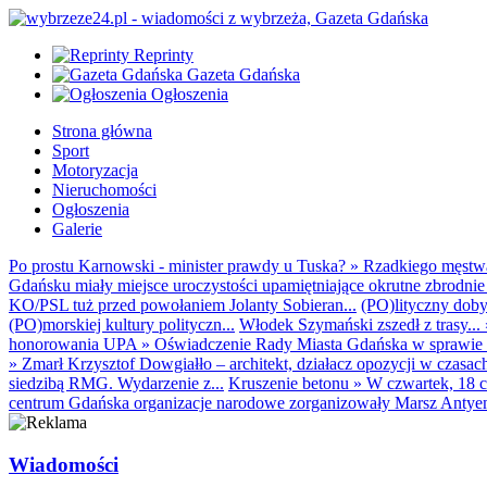
Reprinty
Gazeta Gdańska
Ogłoszenia
Strona główna
Sport
Motoryzacja
Nieruchomości
Ogłoszenia
Galerie
Po prostu Karnowski - minister prawdy u Tuska?
»
Rzadkiego męstwa 
Gdańsku miały miejsce uroczystości upamiętniające okrutne zbrodnie 
KO/PSL tuż przed powołaniem Jolanty Sobieran...
(PO)lityczny dobyt
(PO)morskiej kultury polityczn...
Włodek Szymański zszedł z trasy...
honorowania UPA
»
Oświadczenie Rady Miasta Gdańska w sprawie d
»
Zmarł Krzysztof Dowgiałło – architekt, działacz opozycji w czasac
siedzibą RMG. Wydarzenie z...
Kruszenie betonu
»
W czwartek, 18 c
centrum Gdańska organizacje narodowe zorganizowały Marsz Antyem
Wiadomości