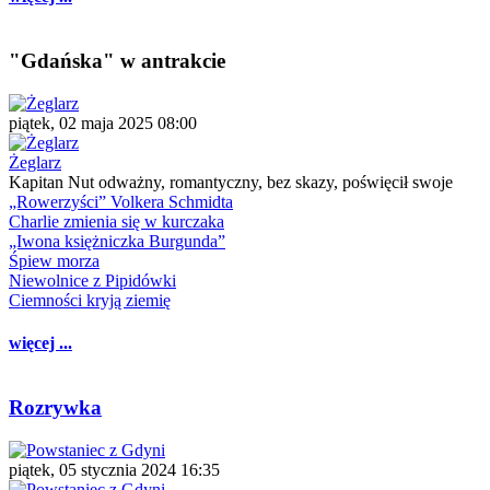
"Gdańska" w antrakcie
piątek, 02 maja 2025 08:00
Żeglarz
Kapitan Nut odważny, romantyczny, bez skazy, poświęcił swoje
„Rowerzyści” Volkera Schmidta
Charlie zmienia się w kurczaka
„Iwona księżniczka Burgunda”
Śpiew morza
Niewolnice z Pipidówki
Ciemności kryją ziemię
więcej ...
Rozrywka
piątek, 05 stycznia 2024 16:35