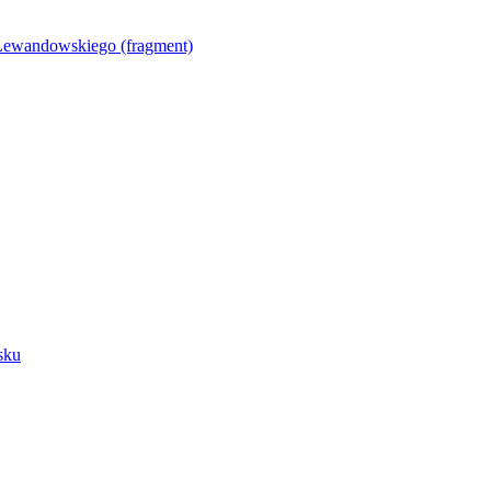
Lewandowskiego (fragment)
sku