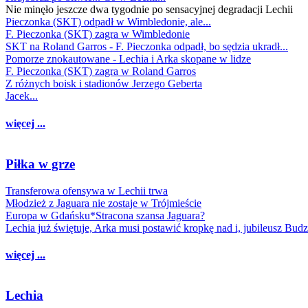
Nie minęło jeszcze dwa tygodnie po sensacyjnej degradacji Lechii
Pieczonka (SKT) odpadł w Wimbledonie, ale...
F. Pieczonka (SKT) zagra w Wimbledonie
SKT na Roland Garros - F. Pieczonka odpadł, bo sędzia ukradł...
Pomorze znokautowane - Lechia i Arka skopane w lidze
F. Pieczonka (SKT) zagra w Roland Garros
Z różnych boisk i stadionów Jerzego Geberta
Jacek...
więcej ...
Piłka w grze
Transferowa ofensywa w Lechii trwa
Młodzież z Jaguara nie zostaje w Trójmieście
Europa w Gdańsku*Stracona szansa Jaguara?
Lechia już świętuje, Arka musi postawić kropkę nad i, jubileusz Bud
więcej ...
Lechia