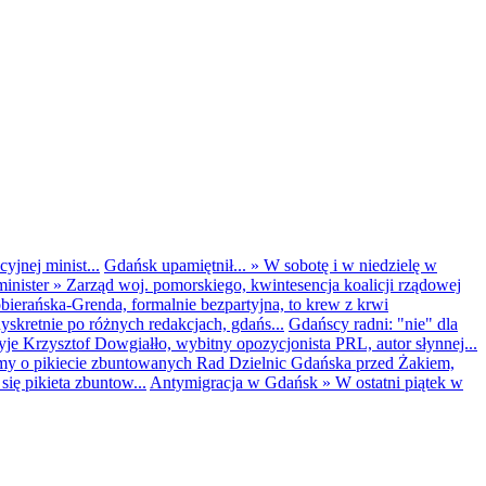
yjnej minist...
Gdańsk upamiętnił...
»
W sobotę i w niedzielę w
inister
»
Zarząd woj. pomorskiego, kwintesencja koalicji rządowej
obierańska-Grenda, formalnie bezpartyjna, to krew z krwi
kretnie po różnych redakcjach, gdańs...
Gdańscy radni: "nie" dla
yje Krzysztof Dowgiałło, wybitny opozycjonista PRL, autor słynnej...
my o pikiecie zbuntowanych Rad Dzielnic Gdańska przed Żakiem,
ię pikieta zbuntow...
Antymigracja w Gdańsk
»
W ostatni piątek w