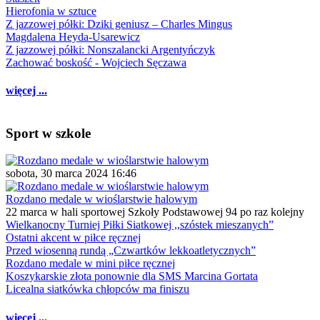
Hierofonia w sztuce
Z jazzowej półki: Dziki geniusz – Charles Mingus
Magdalena Heyda-Usarewicz
Z jazzowej półki: Nonszalancki Argentyńczyk
Zachować boskość - Wojciech Sęczawa
więcej ...
Sport w szkole
sobota, 30 marca 2024 16:46
Rozdano medale w wioślarstwie halowym
22 marca w hali sportowej Szkoły Podstawowej 94 po raz kolejny
Wielkanocny Turniej Piłki Siatkowej ,,szóstek mieszanych”
Ostatni akcent w piłce ręcznej
Przed wiosenną rundą „Czwartków lekkoatletycznych”
Rozdano medale w mini piłce ręcznej
Koszykarskie złota ponownie dla SMS Marcina Gortata
Licealna siatkówka chłopców ma finiszu
więcej ...