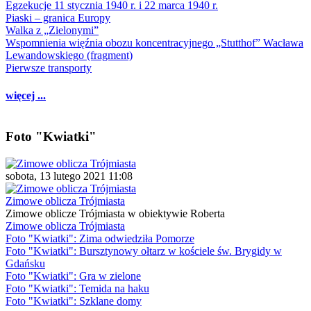
Egzekucje 11 stycznia 1940 r. i 22 marca 1940 r.
Piaski – granica Europy
Walka z „Zielonymi”
Wspomnienia więźnia obozu koncentracyjnego „Stutthof” Wacława
Lewandowskiego (fragment)
Pierwsze transporty
więcej ...
Foto "Kwiatki"
sobota, 13 lutego 2021 11:08
Zimowe oblicza Trójmiasta
Zimowe oblicze Trójmiasta w obiektywie Roberta
Zimowe oblicza Trójmiasta
Foto "Kwiatki": Zima odwiedziła Pomorze
Foto "Kwiatki": Bursztynowy ołtarz w kościele św. Brygidy w
Gdańsku
Foto "Kwiatki": Gra w zielone
Foto "Kwiatki": Temida na haku
Foto "Kwiatki": Szklane domy