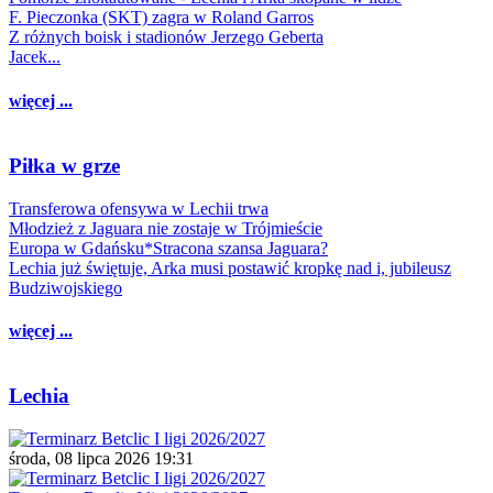
F. Pieczonka (SKT) zagra w Roland Garros
Z różnych boisk i stadionów Jerzego Geberta
Jacek...
więcej ...
Piłka w grze
Transferowa ofensywa w Lechii trwa
Młodzież z Jaguara nie zostaje w Trójmieście
Europa w Gdańsku*Stracona szansa Jaguara?
Lechia już świętuje, Arka musi postawić kropkę nad i, jubileusz
Budziwojskiego
więcej ...
Lechia
środa, 08 lipca 2026 19:31