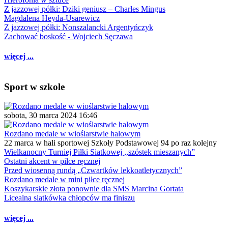
Z jazzowej półki: Dziki geniusz – Charles Mingus
Magdalena Heyda-Usarewicz
Z jazzowej półki: Nonszalancki Argentyńczyk
Zachować boskość - Wojciech Sęczawa
więcej ...
Sport w szkole
sobota, 30 marca 2024 16:46
Rozdano medale w wioślarstwie halowym
22 marca w hali sportowej Szkoły Podstawowej 94 po raz kolejny
Wielkanocny Turniej Piłki Siatkowej ,,szóstek mieszanych”
Ostatni akcent w piłce ręcznej
Przed wiosenną rundą „Czwartków lekkoatletycznych”
Rozdano medale w mini piłce ręcznej
Koszykarskie złota ponownie dla SMS Marcina Gortata
Licealna siatkówka chłopców ma finiszu
więcej ...