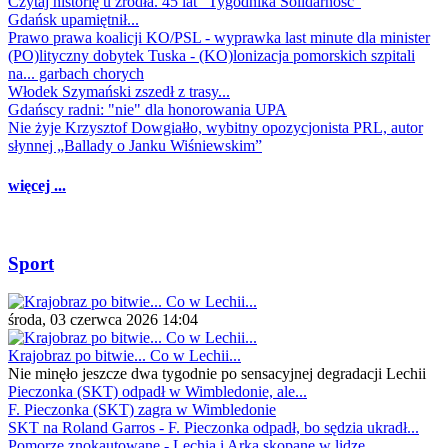
Czytaj historię u źródła. 45 lat "Tygodnika Solidarność"
Gdańsk upamiętnił...
Prawo prawa koalicji KO/PSL - wyprawka last minute dla minister
(PO)lityczny dobytek Tuska - (KO)lonizacja pomorskich szpitali
na... garbach chorych
Włodek Szymański zszedł z trasy...
Gdańscy radni: "nie" dla honorowania UPA
Nie żyje Krzysztof Dowgiałło, wybitny opozycjonista PRL, autor
słynnej „Ballady o Janku Wiśniewskim”
więcej ...
Sport
środa, 03 czerwca 2026 14:04
Krajobraz po bitwie... Co w Lechii...
Nie minęło jeszcze dwa tygodnie po sensacyjnej degradacji Lechii
Pieczonka (SKT) odpadł w Wimbledonie, ale...
F. Pieczonka (SKT) zagra w Wimbledonie
SKT na Roland Garros - F. Pieczonka odpadł, bo sędzia ukradł...
Pomorze znokautowane - Lechia i Arka skopane w lidze