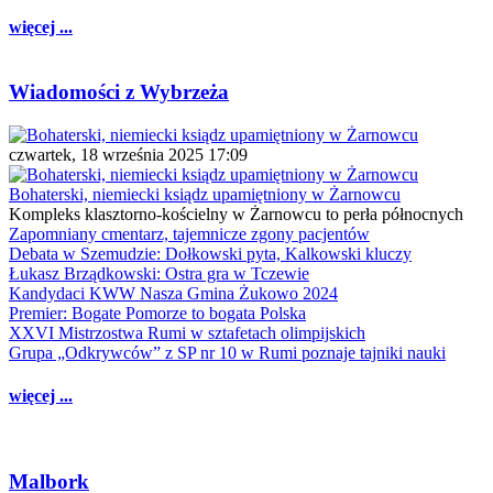
więcej ...
Wiadomości z Wybrzeża
czwartek, 18 września 2025 17:09
Bohaterski, niemiecki ksiądz upamiętniony w Żarnowcu
Kompleks klasztorno-kościelny w Żarnowcu to perła północnych
Zapomniany cmentarz, tajemnicze zgony pacjentów
Debata w Szemudzie: Dołkowski pyta, Kalkowski kluczy
Łukasz Brządkowski: Ostra gra w Tczewie
Kandydaci KWW Nasza Gmina Żukowo 2024
Premier: Bogate Pomorze to bogata Polska
XXVI Mistrzostwa Rumi w sztafetach olimpijskich
Grupa „Odkrywców” z SP nr 10 w Rumi poznaje tajniki nauki
więcej ...
Malbork