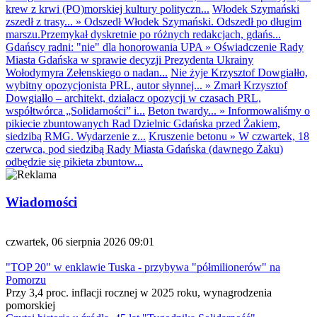
krew z krwi (PO)morskiej kultury polityczn...
Włodek Szymański
zszedł z trasy...
»
Odszedł Włodek Szymański. Odszedł po długim
marszu.Przemykał dyskretnie po różnych redakcjach, gdańs...
Gdańscy radni: "nie" dla honorowania UPA
»
Oświadczenie Rady
Miasta Gdańska w sprawie decyzji Prezydenta Ukrainy
Wołodymyra Zełenskiego o nadan...
Nie żyje Krzysztof Dowgiałło,
wybitny opozycjonista PRL, autor słynnej...
»
Zmarł Krzysztof
Dowgiałło – architekt, działacz opozycji w czasach PRL,
współtwórca „Solidarności” i...
Beton twardy...
»
Informowaliśmy o
pikiecie zbuntowanych Rad Dzielnic Gdańska przed Żakiem,
siedzibą RMG. Wydarzenie z...
Kruszenie betonu
»
W czwartek, 18
czerwca, pod siedzibą Rady Miasta Gdańska (dawnego Żaku)
odbędzie się pikieta zbuntow...
Wiadomości
czwartek, 06 sierpnia 2026 09:01
"TOP 20" w enklawie Tuska - przybywa "półmilionerów" na
Pomorzu
Przy 3,4 proc. inflacji rocznej w 2025 roku, wynagrodzenia
pomorskiej