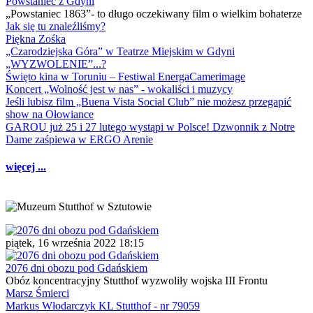
Powstaniec z Gdyni
„Powstaniec 1863”- to długo oczekiwany film o wielkim bohaterze
Jak się tu znaleźliśmy?
Piękna Zośka
„Czarodziejska Góra” w Teatrze Miejskim w Gdyni
„WYZWOLENIE”...?
Święto kina w Toruniu – Festiwal EnergaCamerimage
Koncert „Wolność jest w nas” - wokaliści i muzycy
Jeśli lubisz film „Buena Vista Social Club” nie możesz przegapić
show na Ołowiance
GAROU już 25 i 27 lutego wystąpi w Polsce! Dzwonnik z Notre
Dame zaśpiewa w ERGO Arenie
więcej ...
piątek, 16 września 2022 18:15
2076 dni obozu pod Gdańskiem
Obóz koncentracyjny Stutthof wyzwoliły wojska III Frontu
Marsz Śmierci
Markus Włodarczyk KL Stutthof - nr 79059