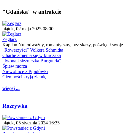
"Gdańska" w antrakcie
piątek, 02 maja 2025 08:00
Żeglarz
Kapitan Nut odważny, romantyczny, bez skazy, poświęcił swoje
„Rowerzyści” Volkera Schmidta
Charlie zmienia się w kurczaka
„Iwona księżniczka Burgunda”
Śpiew morza
Niewolnice z Pipidówki
Ciemności kryją ziemię
więcej ...
Rozrywka
piątek, 05 stycznia 2024 16:35