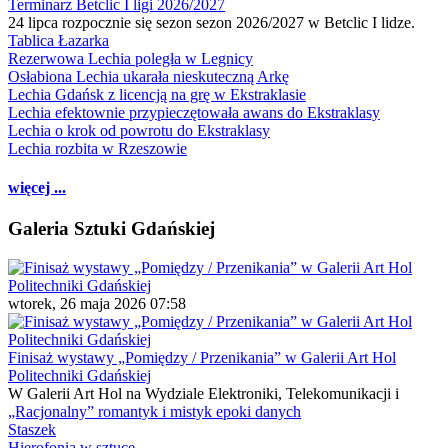
Terminarz Betclic I ligi 2026/2027
24 lipca rozpocznie się sezon sezon 2026/2027 w Betclic I lidze.
Tablica Łazarka
Rezerwowa Lechia poległa w Legnicy
Osłabiona Lechia ukarała nieskuteczną Arkę
Lechia Gdańsk z licencją na grę w Ekstraklasie
Lechia efektownie przypieczętowała awans do Ekstraklasy
Lechia o krok od powrotu do Ekstraklasy
Lechia rozbita w Rzeszowie
więcej ...
Galeria Sztuki Gdańskiej
wtorek, 26 maja 2026 07:58
Finisaż wystawy „Pomiędzy / Przenikania” w Galerii Art Hol
Politechniki Gdańskiej
W Galerii Art Hol na Wydziale Elektroniki, Telekomunikacji i
„Racjonalny” romantyk i mistyk epoki danych
Staszek
Hierofonia w sztuce