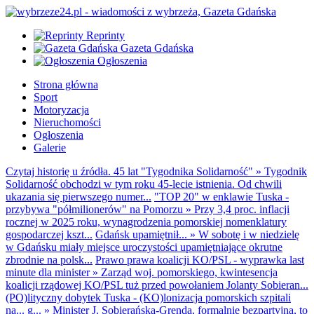
Reprinty
Gazeta Gdańska
Ogłoszenia
Strona główna
Sport
Motoryzacja
Nieruchomości
Ogłoszenia
Galerie
Czytaj historię u źródła. 45 lat "Tygodnika Solidarność"
»
Tygodnik
Solidarność obchodzi w tym roku 45-lecie istnienia. Od chwili
ukazania się pierwszego numer...
"TOP 20" w enklawie Tuska -
przybywa "półmilionerów" na Pomorzu
»
Przy 3,4 proc. inflacji
rocznej w 2025 roku, wynagrodzenia pomorskiej nomenklatury
gospodarczej kszt...
Gdańsk upamiętnił...
»
W sobotę i w niedzielę
w Gdańsku miały miejsce uroczystości upamiętniające okrutne
zbrodnie na polsk...
Prawo prawa koalicji KO/PSL - wyprawka last
minute dla minister
»
Zarząd woj. pomorskiego, kwintesencja
koalicji rządowej KO/PSL tuż przed powołaniem Jolanty Sobieran...
(PO)lityczny dobytek Tuska - (KO)lonizacja pomorskich szpitali
na... g...
»
Minister J. Sobierańska-Grenda, formalnie bezpartyjna, to