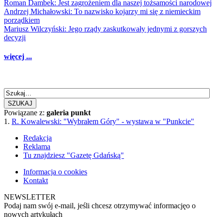
Roman Dambek: Jest zagrożeniem dla naszej tożsamości narodowej
Andrzej Michałowski: To nazwisko kojarzy mi się z niemieckim
porządkiem
Mariusz Wilczyński: Jego rządy zaskutkowały jednymi z gorszych
decyzji
więcej ...
SZUKAJ
Powiązane z:
galeria punkt
1.
R. Kowalewski: "Wybrałem Góry" - wystawa w "Punkcie"
Redakcja
Reklama
Tu znajdziesz "Gazetę Gdańską"
Informacja o cookies
Kontakt
NEWSLETTER
Podaj nam swój e-mail, jeśli chcesz otrzymywać informacjęo o
nowych artykułach