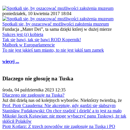
poniedziałek, 10 kwietnia 2017 18:04
Spotkali się, by oszacować możliwości założenia muzeum
Fundacja „Mater Dei”, ta sama dzięki której w dużej mierze
Sukces jest (z) kobietą
Tak się bawi, tak się bawi ROD Kopernik!
Malbork w Europarlamencie
To nie jest jakieś tam miasto, to nie jest jakiś tam zamek
więcej ...
Dlaczego nie głosuję na Tuska
środa, 04 października 2023 12:35
Dlaczego nie zagłosuję na Tuska?
Już dni dzielą nas od kolejnych wyborów. Niektórzy twierdzą, że
Prof. Piotr Czauderna: Nie akceptuję, gdy gardzi się słabszym
Stanisław Fudakowski: On chce rządzić i dzielić a to jest za mało
Mikołaj Jacek Kujawian: nie mogę wybaczyć panu Tuskowi, że tak
skłócił Polaków
Piotr Kotlarz: Z trzech powodów nie zagłosuję na Tuska i PO