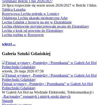
Terminarz Betclic I ligi 2026/2027
24 lipca rozpocznie się sezon sezon 2026/2027 w Betclic I lidze.
Tablica Łazarka
Rezerwowa Lechia poległa w Legnicy
Osłabiona Lechia ukarała nieskuteczną Arkę
Lechia Gdańsk z licencją na grę w Ekstraklasie
Lechia efektownie przypieczętowała awans do Ekstraklasy
Lechia o krok od powrotu do Ekstraklasy
Lechia rozbita w Rzeszowie
więcej ...
Galeria Sztuki Gdańskiej
wtorek, 26 maja 2026 07:58
Finisaż wystawy „Pomiędzy / Przenikania” w Galerii Art Hol
Politechniki Gdańskiej
W Galerii Art Hol na Wydziale Elektroniki, Telekomunikacji i
„Racjonalny” romantyk i mistyk epoki danych
Staszek
Hierofonia w sztuce