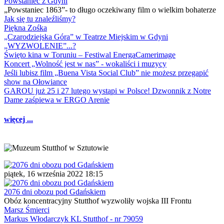
Powstaniec z Gdyni
„Powstaniec 1863”- to długo oczekiwany film o wielkim bohaterze
Jak się tu znaleźliśmy?
Piękna Zośka
„Czarodziejska Góra” w Teatrze Miejskim w Gdyni
„WYZWOLENIE”...?
Święto kina w Toruniu – Festiwal EnergaCamerimage
Koncert „Wolność jest w nas” - wokaliści i muzycy
Jeśli lubisz film „Buena Vista Social Club” nie możesz przegapić
show na Ołowiance
GAROU już 25 i 27 lutego wystąpi w Polsce! Dzwonnik z Notre
Dame zaśpiewa w ERGO Arenie
więcej ...
piątek, 16 września 2022 18:15
2076 dni obozu pod Gdańskiem
Obóz koncentracyjny Stutthof wyzwoliły wojska III Frontu
Marsz Śmierci
Markus Włodarczyk KL Stutthof - nr 79059