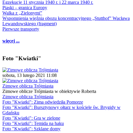
Egzekucje 11 stycznia 1940 r. i 22 marca 1940 r.
Piaski – granica Europy
Walka z „Zielonymi”
Wspomnienia więźnia obozu koncentracyjnego „Stutthof” Wacława
Lewandowskiego (fragment)
Pierwsze transporty
więcej ...
Foto "Kwiatki"
sobota, 13 lutego 2021 11:08
Zimowe oblicza Trójmiasta
Zimowe oblicze Trójmiasta w obiektywie Roberta
Zimowe oblicza Trójmiasta
Foto "Kwiatki": Zima odwiedziła Pomorze
Foto "Kwiatki": Bursztynowy ołtarz w kościele św. Brygidy w
Gdańsku
Foto "Kwiatki": Gra w zielone
Foto "Kwiatki": Temida na haku
Foto "Kwiatki": Szklane domy