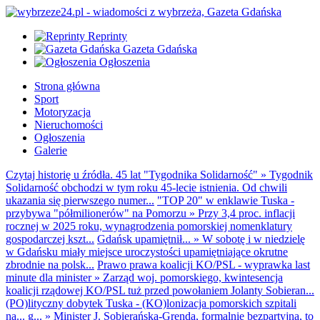
Reprinty
Gazeta Gdańska
Ogłoszenia
Strona główna
Sport
Motoryzacja
Nieruchomości
Ogłoszenia
Galerie
Czytaj historię u źródła. 45 lat "Tygodnika Solidarność"
»
Tygodnik
Solidarność obchodzi w tym roku 45-lecie istnienia. Od chwili
ukazania się pierwszego numer...
"TOP 20" w enklawie Tuska -
przybywa "półmilionerów" na Pomorzu
»
Przy 3,4 proc. inflacji
rocznej w 2025 roku, wynagrodzenia pomorskiej nomenklatury
gospodarczej kszt...
Gdańsk upamiętnił...
»
W sobotę i w niedzielę
w Gdańsku miały miejsce uroczystości upamiętniające okrutne
zbrodnie na polsk...
Prawo prawa koalicji KO/PSL - wyprawka last
minute dla minister
»
Zarząd woj. pomorskiego, kwintesencja
koalicji rządowej KO/PSL tuż przed powołaniem Jolanty Sobieran...
(PO)lityczny dobytek Tuska - (KO)lonizacja pomorskich szpitali
na... g...
»
Minister J. Sobierańska-Grenda, formalnie bezpartyjna, to