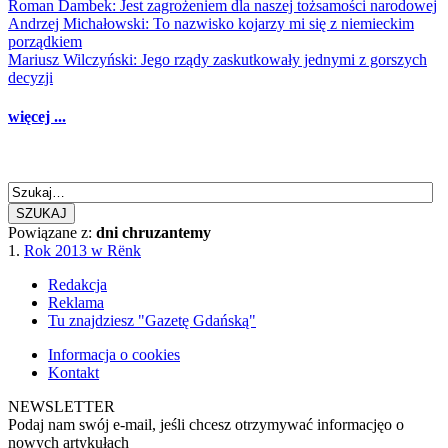
Roman Dambek: Jest zagrożeniem dla naszej tożsamości narodowej
Andrzej Michałowski: To nazwisko kojarzy mi się z niemieckim
porządkiem
Mariusz Wilczyński: Jego rządy zaskutkowały jednymi z gorszych
decyzji
więcej ...
SZUKAJ
Powiązane z:
dni chruzantemy
1.
Rok 2013 w Rënk
Redakcja
Reklama
Tu znajdziesz "Gazetę Gdańską"
Informacja o cookies
Kontakt
NEWSLETTER
Podaj nam swój e-mail, jeśli chcesz otrzymywać informacjęo o
nowych artykułach