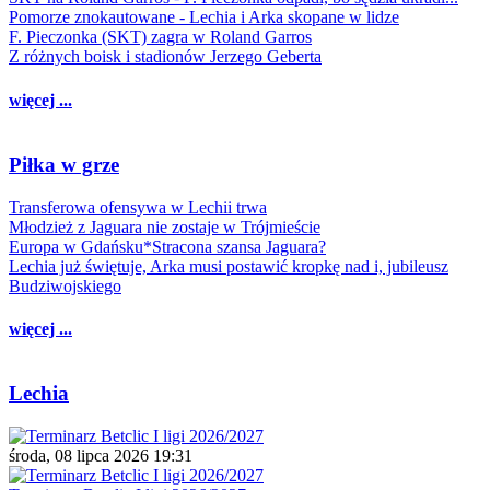
Pomorze znokautowane - Lechia i Arka skopane w lidze
F. Pieczonka (SKT) zagra w Roland Garros
Z różnych boisk i stadionów Jerzego Geberta
więcej ...
Piłka w grze
Transferowa ofensywa w Lechii trwa
Młodzież z Jaguara nie zostaje w Trójmieście
Europa w Gdańsku*Stracona szansa Jaguara?
Lechia już świętuje, Arka musi postawić kropkę nad i, jubileusz
Budziwojskiego
więcej ...
Lechia
środa, 08 lipca 2026 19:31