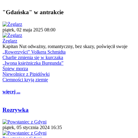
"Gdańska" w antrakcie
piątek, 02 maja 2025 08:00
Żeglarz
Kapitan Nut odważny, romantyczny, bez skazy, poświęcił swoje
„Rowerzyści” Volkera Schmidta
Charlie zmienia się w kurczaka
„Iwona księżniczka Burgunda”
Śpiew morza
Niewolnice z Pipidówki
Ciemności kryją ziemię
więcej ...
Rozrywka
piątek, 05 stycznia 2024 16:35