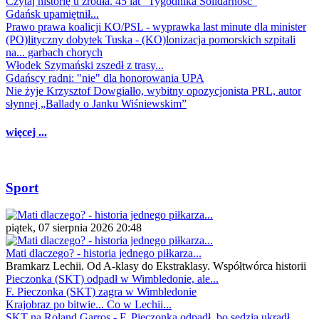
Czytaj historię u źródła. 45 lat "Tygodnika Solidarność"
Gdańsk upamiętnił...
Prawo prawa koalicji KO/PSL - wyprawka last minute dla minister
(PO)lityczny dobytek Tuska - (KO)lonizacja pomorskich szpitali
na... garbach chorych
Włodek Szymański zszedł z trasy...
Gdańscy radni: "nie" dla honorowania UPA
Nie żyje Krzysztof Dowgiałło, wybitny opozycjonista PRL, autor
słynnej „Ballady o Janku Wiśniewskim”
więcej ...
Sport
piątek, 07 sierpnia 2026 20:48
Mati dlaczego? - historia jednego piłkarza...
Bramkarz Lechii. Od A-klasy do Ekstraklasy. Współtwórca historii
Pieczonka (SKT) odpadł w Wimbledonie, ale...
F. Pieczonka (SKT) zagra w Wimbledonie
Krajobraz po bitwie... Co w Lechii...
SKT na Roland Garros - F. Pieczonka odpadł, bo sędzia ukradł...