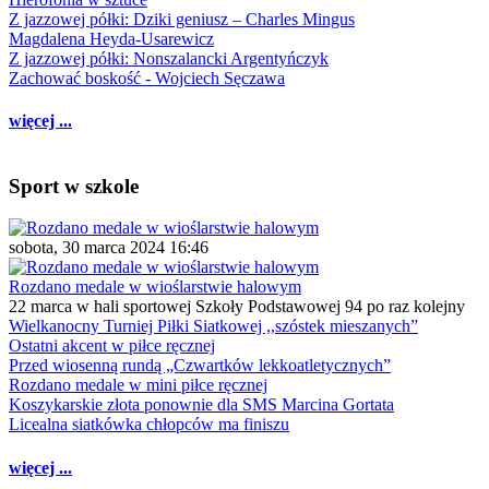
Z jazzowej półki: Dziki geniusz – Charles Mingus
Magdalena Heyda-Usarewicz
Z jazzowej półki: Nonszalancki Argentyńczyk
Zachować boskość - Wojciech Sęczawa
więcej ...
Sport w szkole
sobota, 30 marca 2024 16:46
Rozdano medale w wioślarstwie halowym
22 marca w hali sportowej Szkoły Podstawowej 94 po raz kolejny
Wielkanocny Turniej Piłki Siatkowej ,,szóstek mieszanych”
Ostatni akcent w piłce ręcznej
Przed wiosenną rundą „Czwartków lekkoatletycznych”
Rozdano medale w mini piłce ręcznej
Koszykarskie złota ponownie dla SMS Marcina Gortata
Licealna siatkówka chłopców ma finiszu
więcej ...