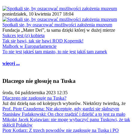
poniedziałek, 10 kwietnia 2017 18:04
Spotkali się, by oszacować możliwości założenia muzeum
Fundacja „Mater Dei”, ta sama dzięki której w dużej mierze
Sukces jest (z) kobietą
Tak się bawi, tak się bawi ROD Kopernik!
Malbork w Europarlamencie
To nie jest jakieś tam miasto, to nie jest jakiś tam zamek
więcej ...
Dlaczego nie głosuję na Tuska
środa, 04 października 2023 12:35
Dlaczego nie zagłosuję na Tuska?
Już dni dzielą nas od kolejnych wyborów. Niektórzy twierdzą, że
Prof. Piotr Czauderna: Nie akceptuję, gdy gardzi się słabszym
Stanisław Fudakowski: On chce rządzić i dzielić a to jest za mało
Mikołaj Jacek Kujawian: nie mogę wybaczyć panu Tuskowi, że tak
skłócił Polaków
Piotr Kotlarz: Z trzech powodów nie zagłosuję na Tuska i PO