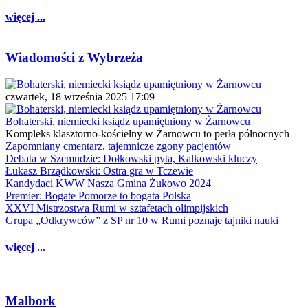
więcej ...
Wiadomości z Wybrzeża
czwartek, 18 września 2025 17:09
Bohaterski, niemiecki ksiądz upamiętniony w Żarnowcu
Kompleks klasztorno-kościelny w Żarnowcu to perła północnych
Zapomniany cmentarz, tajemnicze zgony pacjentów
Debata w Szemudzie: Dołkowski pyta, Kalkowski kluczy
Łukasz Brządkowski: Ostra gra w Tczewie
Kandydaci KWW Nasza Gmina Żukowo 2024
Premier: Bogate Pomorze to bogata Polska
XXVI Mistrzostwa Rumi w sztafetach olimpijskich
Grupa „Odkrywców” z SP nr 10 w Rumi poznaje tajniki nauki
więcej ...
Malbork