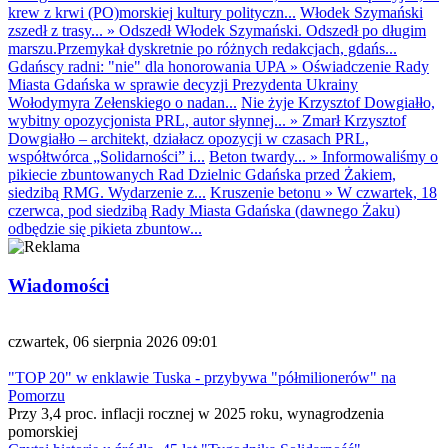
krew z krwi (PO)morskiej kultury polityczn...
Włodek Szymański
zszedł z trasy...
»
Odszedł Włodek Szymański. Odszedł po długim
marszu.Przemykał dyskretnie po różnych redakcjach, gdańs...
Gdańscy radni: "nie" dla honorowania UPA
»
Oświadczenie Rady
Miasta Gdańska w sprawie decyzji Prezydenta Ukrainy
Wołodymyra Zełenskiego o nadan...
Nie żyje Krzysztof Dowgiałło,
wybitny opozycjonista PRL, autor słynnej...
»
Zmarł Krzysztof
Dowgiałło – architekt, działacz opozycji w czasach PRL,
współtwórca „Solidarności” i...
Beton twardy...
»
Informowaliśmy o
pikiecie zbuntowanych Rad Dzielnic Gdańska przed Żakiem,
siedzibą RMG. Wydarzenie z...
Kruszenie betonu
»
W czwartek, 18
czerwca, pod siedzibą Rady Miasta Gdańska (dawnego Żaku)
odbędzie się pikieta zbuntow...
Wiadomości
czwartek, 06 sierpnia 2026 09:01
"TOP 20" w enklawie Tuska - przybywa "półmilionerów" na
Pomorzu
Przy 3,4 proc. inflacji rocznej w 2025 roku, wynagrodzenia
pomorskiej