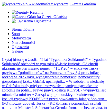
Reprinty
Gazeta Gdańska
Ogłoszenia
Strona główna
Sport
Motoryzacja
Nieruchomości
Ogłoszenia
Galerie
Czytaj historię u źródła. 45 lat "Tygodnika Solidarność"
»
Tygodnik
Solidarność obchodzi w tym roku 45-lecie istnienia. Od chwili
ukazania się pierwszego numer...
"TOP 20" w enklawie Tuska -
przybywa "półmilionerów" na Pomorzu
»
Przy 3,4 proc. inflacji
rocznej w 2025 roku, wynagrodzenia pomorskiej nomenklatury
gospodarczej kszt...
Gdańsk upamiętnił...
»
W sobotę i w niedzielę
w Gdańsku miały miejsce uroczystości upamiętniające okrutne
zbrodnie na polsk...
Prawo prawa koalicji KO/PSL - wyprawka last
minute dla minister
»
Zarząd woj. pomorskiego, kwintesencja
koalicji rządowej KO/PSL tuż przed powołaniem Jolanty Sobieran...
(PO)lityczny dobytek Tuska - (KO)lonizacja pomorskich szpitali
na... g...
»
Minister J. Sobierańska-Grenda, formalnie bezpartyjna, to