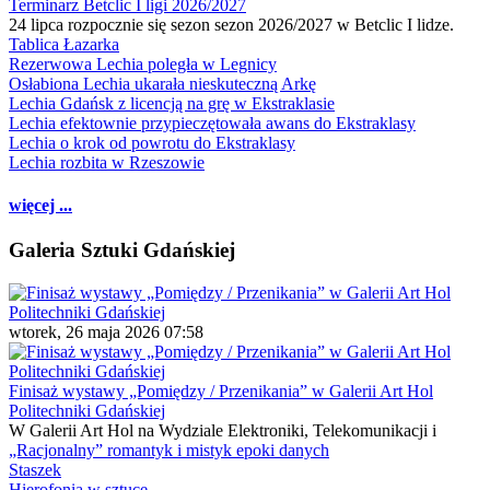
Terminarz Betclic I ligi 2026/2027
24 lipca rozpocznie się sezon sezon 2026/2027 w Betclic I lidze.
Tablica Łazarka
Rezerwowa Lechia poległa w Legnicy
Osłabiona Lechia ukarała nieskuteczną Arkę
Lechia Gdańsk z licencją na grę w Ekstraklasie
Lechia efektownie przypieczętowała awans do Ekstraklasy
Lechia o krok od powrotu do Ekstraklasy
Lechia rozbita w Rzeszowie
więcej ...
Galeria Sztuki Gdańskiej
wtorek, 26 maja 2026 07:58
Finisaż wystawy „Pomiędzy / Przenikania” w Galerii Art Hol
Politechniki Gdańskiej
W Galerii Art Hol na Wydziale Elektroniki, Telekomunikacji i
„Racjonalny” romantyk i mistyk epoki danych
Staszek
Hierofonia w sztuce