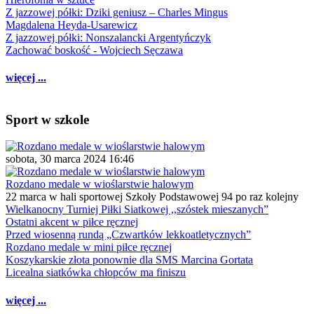
Z jazzowej półki: Dziki geniusz – Charles Mingus
Magdalena Heyda-Usarewicz
Z jazzowej półki: Nonszalancki Argentyńczyk
Zachować boskość - Wojciech Sęczawa
więcej ...
Sport w szkole
sobota, 30 marca 2024 16:46
Rozdano medale w wioślarstwie halowym
22 marca w hali sportowej Szkoły Podstawowej 94 po raz kolejny
Wielkanocny Turniej Piłki Siatkowej ,,szóstek mieszanych”
Ostatni akcent w piłce ręcznej
Przed wiosenną rundą „Czwartków lekkoatletycznych”
Rozdano medale w mini piłce ręcznej
Koszykarskie złota ponownie dla SMS Marcina Gortata
Licealna siatkówka chłopców ma finiszu
więcej ...