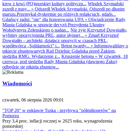
krew z krwi (PO)morskiej kultury polityczn...
Włodek Szymański
zszedł z trasy...
»
Odszedł Włodek Szymański. Odszedł po długim
marszu.Przemykał dyskretnie po różnych redakcjach, gdańs...
Gdańscy radni: "nie" dla honorowania UPA
»
Oświadczenie Rady
Miasta Gdańska w sprawie decyzji Prezydenta Ukrainy
Wołodymyra Zełenskiego o nadan...
Nie żyje Krzysztof Dowgiałło,
wybitny opozycjonista PRL, autor słynnej...
»
Zmarł Krzysztof
Dowgiałło – architekt, działacz opozycji w czasach PRL,
współtwórca „Solidarności” i...
Beton twardy...
»
Informowaliśmy o
pikiecie zbuntowanych Rad Dzielnic Gdańska przed Żakiem,
siedzibą RMG. Wydarzenie z...
Kruszenie betonu
»
W czwartek, 18
czerwca, pod siedzibą Rady Miasta Gdańska (dawnego Żaku)
odbędzie się pikieta zbuntow...
Wiadomości
czwartek, 06 sierpnia 2026 09:01
"TOP 20" w enklawie Tuska - przybywa "półmilionerów" na
Pomorzu
Przy 3,4 proc. inflacji rocznej w 2025 roku, wynagrodzenia
pomorskiej