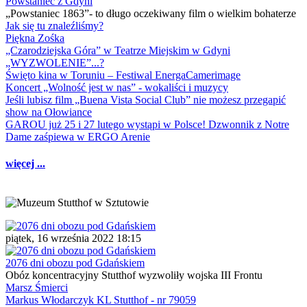
Powstaniec z Gdyni
„Powstaniec 1863”- to długo oczekiwany film o wielkim bohaterze
Jak się tu znaleźliśmy?
Piękna Zośka
„Czarodziejska Góra” w Teatrze Miejskim w Gdyni
„WYZWOLENIE”...?
Święto kina w Toruniu – Festiwal EnergaCamerimage
Koncert „Wolność jest w nas” - wokaliści i muzycy
Jeśli lubisz film „Buena Vista Social Club” nie możesz przegapić
show na Ołowiance
GAROU już 25 i 27 lutego wystąpi w Polsce! Dzwonnik z Notre
Dame zaśpiewa w ERGO Arenie
więcej ...
piątek, 16 września 2022 18:15
2076 dni obozu pod Gdańskiem
Obóz koncentracyjny Stutthof wyzwoliły wojska III Frontu
Marsz Śmierci
Markus Włodarczyk KL Stutthof - nr 79059