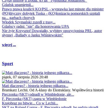
Czytaj historię u źródła. 45 lat "Tygodnika Solidarność"
Gdańsk upamiętnił...
Prawo prawa koalicji KO/PSL - wyprawka last minute dla minister
(PO)lityczny dobytek Tuska - (KO)lonizacja pomorskich szpitali
na... garbach chorych
Włodek Szymański zszedł z trasy...
Gdańscy radni: "nie" dla honorowania UPA
Nie żyje Krzysztof Dowgiałło, wybitny opozycjonista PRL, autor
słynnej „Ballady o Janku Wiśniewskim”
więcej ...
Sport
piątek, 07 sierpnia 2026 20:48
Mati dlaczego? - historia jednego piłkarza...
Bramkarz Lechii. Od A-klasy do Ekstraklasy. Współtwórca historii
Pieczonka (SKT) odpadł w Wimbledonie, ale...
F. Pieczonka (SKT) zagra w Wimbledonie
Krajobraz po bitwie... Co w Lechii...
SKT na Roland Garros - F. Pieczonka odpadł, bo sędzia ukradł...