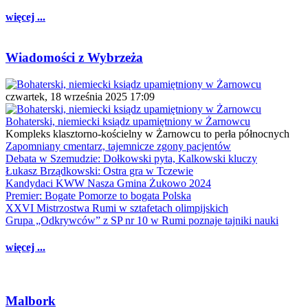
więcej ...
Wiadomości z Wybrzeża
czwartek, 18 września 2025 17:09
Bohaterski, niemiecki ksiądz upamiętniony w Żarnowcu
Kompleks klasztorno-kościelny w Żarnowcu to perła północnych
Zapomniany cmentarz, tajemnicze zgony pacjentów
Debata w Szemudzie: Dołkowski pyta, Kalkowski kluczy
Łukasz Brządkowski: Ostra gra w Tczewie
Kandydaci KWW Nasza Gmina Żukowo 2024
Premier: Bogate Pomorze to bogata Polska
XXVI Mistrzostwa Rumi w sztafetach olimpijskich
Grupa „Odkrywców” z SP nr 10 w Rumi poznaje tajniki nauki
więcej ...
Malbork