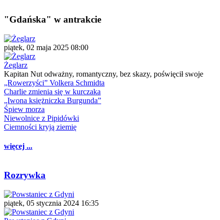
"Gdańska" w antrakcie
piątek, 02 maja 2025 08:00
Żeglarz
Kapitan Nut odważny, romantyczny, bez skazy, poświęcił swoje
„Rowerzyści” Volkera Schmidta
Charlie zmienia się w kurczaka
„Iwona księżniczka Burgunda”
Śpiew morza
Niewolnice z Pipidówki
Ciemności kryją ziemię
więcej ...
Rozrywka
piątek, 05 stycznia 2024 16:35