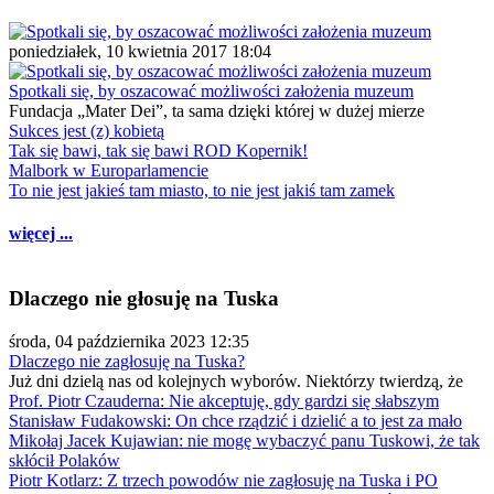
poniedziałek, 10 kwietnia 2017 18:04
Spotkali się, by oszacować możliwości założenia muzeum
Fundacja „Mater Dei”, ta sama dzięki której w dużej mierze
Sukces jest (z) kobietą
Tak się bawi, tak się bawi ROD Kopernik!
Malbork w Europarlamencie
To nie jest jakieś tam miasto, to nie jest jakiś tam zamek
więcej ...
Dlaczego nie głosuję na Tuska
środa, 04 października 2023 12:35
Dlaczego nie zagłosuję na Tuska?
Już dni dzielą nas od kolejnych wyborów. Niektórzy twierdzą, że
Prof. Piotr Czauderna: Nie akceptuję, gdy gardzi się słabszym
Stanisław Fudakowski: On chce rządzić i dzielić a to jest za mało
Mikołaj Jacek Kujawian: nie mogę wybaczyć panu Tuskowi, że tak
skłócił Polaków
Piotr Kotlarz: Z trzech powodów nie zagłosuję na Tuska i PO