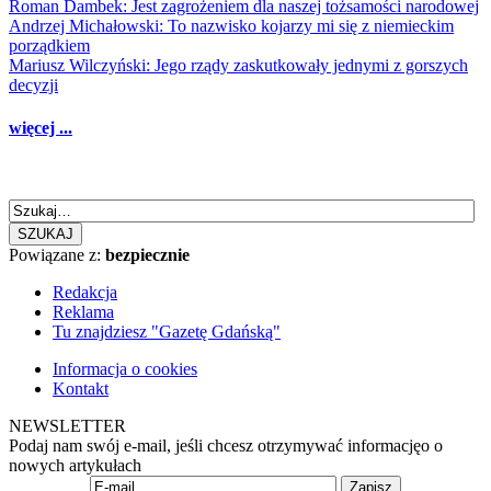
Roman Dambek: Jest zagrożeniem dla naszej tożsamości narodowej
Andrzej Michałowski: To nazwisko kojarzy mi się z niemieckim
porządkiem
Mariusz Wilczyński: Jego rządy zaskutkowały jednymi z gorszych
decyzji
więcej ...
SZUKAJ
Powiązane z:
bezpiecznie
Redakcja
Reklama
Tu znajdziesz "Gazetę Gdańską"
Informacja o cookies
Kontakt
NEWSLETTER
Podaj nam swój e-mail, jeśli chcesz otrzymywać informacjęo o
nowych artykułach
Zapisz