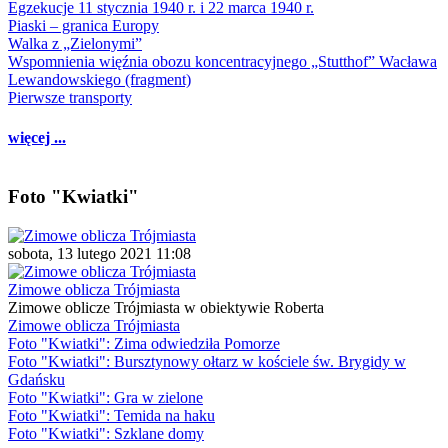
Egzekucje 11 stycznia 1940 r. i 22 marca 1940 r.
Piaski – granica Europy
Walka z „Zielonymi”
Wspomnienia więźnia obozu koncentracyjnego „Stutthof” Wacława
Lewandowskiego (fragment)
Pierwsze transporty
więcej ...
Foto "Kwiatki"
sobota, 13 lutego 2021 11:08
Zimowe oblicza Trójmiasta
Zimowe oblicze Trójmiasta w obiektywie Roberta
Zimowe oblicza Trójmiasta
Foto "Kwiatki": Zima odwiedziła Pomorze
Foto "Kwiatki": Bursztynowy ołtarz w kościele św. Brygidy w
Gdańsku
Foto "Kwiatki": Gra w zielone
Foto "Kwiatki": Temida na haku
Foto "Kwiatki": Szklane domy