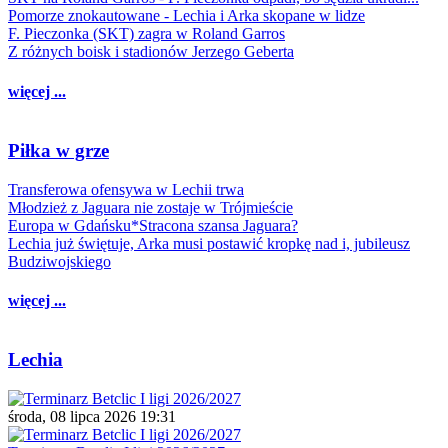
Pomorze znokautowane - Lechia i Arka skopane w lidze
F. Pieczonka (SKT) zagra w Roland Garros
Z różnych boisk i stadionów Jerzego Geberta
więcej ...
Piłka w grze
Transferowa ofensywa w Lechii trwa
Młodzież z Jaguara nie zostaje w Trójmieście
Europa w Gdańsku*Stracona szansa Jaguara?
Lechia już świętuje, Arka musi postawić kropkę nad i, jubileusz
Budziwojskiego
więcej ...
Lechia
środa, 08 lipca 2026 19:31