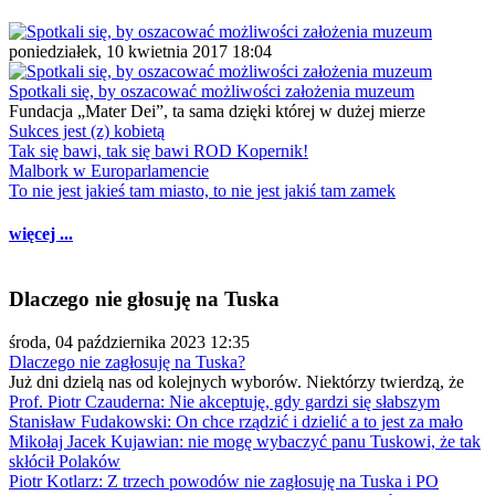
poniedziałek, 10 kwietnia 2017 18:04
Spotkali się, by oszacować możliwości założenia muzeum
Fundacja „Mater Dei”, ta sama dzięki której w dużej mierze
Sukces jest (z) kobietą
Tak się bawi, tak się bawi ROD Kopernik!
Malbork w Europarlamencie
To nie jest jakieś tam miasto, to nie jest jakiś tam zamek
więcej ...
Dlaczego nie głosuję na Tuska
środa, 04 października 2023 12:35
Dlaczego nie zagłosuję na Tuska?
Już dni dzielą nas od kolejnych wyborów. Niektórzy twierdzą, że
Prof. Piotr Czauderna: Nie akceptuję, gdy gardzi się słabszym
Stanisław Fudakowski: On chce rządzić i dzielić a to jest za mało
Mikołaj Jacek Kujawian: nie mogę wybaczyć panu Tuskowi, że tak
skłócił Polaków
Piotr Kotlarz: Z trzech powodów nie zagłosuję na Tuska i PO