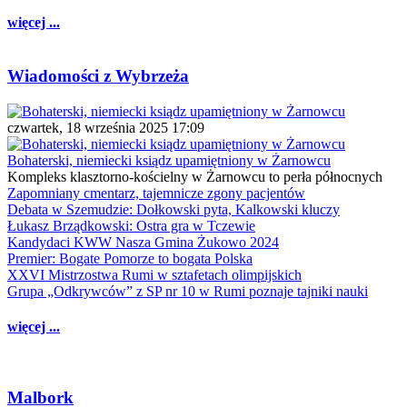
więcej ...
Wiadomości z Wybrzeża
czwartek, 18 września 2025 17:09
Bohaterski, niemiecki ksiądz upamiętniony w Żarnowcu
Kompleks klasztorno-kościelny w Żarnowcu to perła północnych
Zapomniany cmentarz, tajemnicze zgony pacjentów
Debata w Szemudzie: Dołkowski pyta, Kalkowski kluczy
Łukasz Brządkowski: Ostra gra w Tczewie
Kandydaci KWW Nasza Gmina Żukowo 2024
Premier: Bogate Pomorze to bogata Polska
XXVI Mistrzostwa Rumi w sztafetach olimpijskich
Grupa „Odkrywców” z SP nr 10 w Rumi poznaje tajniki nauki
więcej ...
Malbork