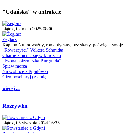
"Gdańska" w antrakcie
piątek, 02 maja 2025 08:00
Żeglarz
Kapitan Nut odważny, romantyczny, bez skazy, poświęcił swoje
„Rowerzyści” Volkera Schmidta
Charlie zmienia się w kurczaka
„Iwona księżniczka Burgunda”
Śpiew morza
Niewolnice z Pipidówki
Ciemności kryją ziemię
więcej ...
Rozrywka
piątek, 05 stycznia 2024 16:35