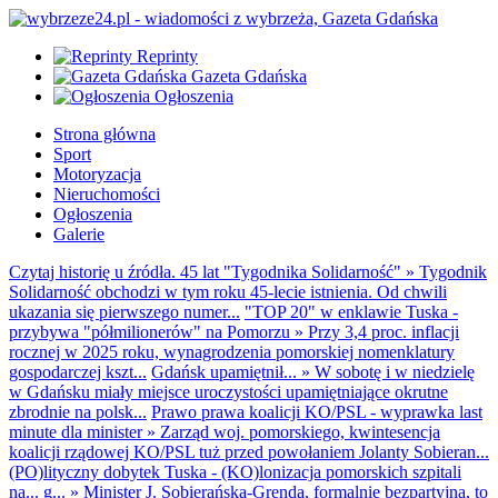
Reprinty
Gazeta Gdańska
Ogłoszenia
Strona główna
Sport
Motoryzacja
Nieruchomości
Ogłoszenia
Galerie
Czytaj historię u źródła. 45 lat "Tygodnika Solidarność"
»
Tygodnik
Solidarność obchodzi w tym roku 45-lecie istnienia. Od chwili
ukazania się pierwszego numer...
"TOP 20" w enklawie Tuska -
przybywa "półmilionerów" na Pomorzu
»
Przy 3,4 proc. inflacji
rocznej w 2025 roku, wynagrodzenia pomorskiej nomenklatury
gospodarczej kszt...
Gdańsk upamiętnił...
»
W sobotę i w niedzielę
w Gdańsku miały miejsce uroczystości upamiętniające okrutne
zbrodnie na polsk...
Prawo prawa koalicji KO/PSL - wyprawka last
minute dla minister
»
Zarząd woj. pomorskiego, kwintesencja
koalicji rządowej KO/PSL tuż przed powołaniem Jolanty Sobieran...
(PO)lityczny dobytek Tuska - (KO)lonizacja pomorskich szpitali
na... g...
»
Minister J. Sobierańska-Grenda, formalnie bezpartyjna, to