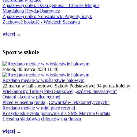
Z jazzowej półki: Dziki geniusz – Charles Mingus
Magdalena Heyda-Usarewicz
Z jazzowej półki: Nonszalancki Argentyńczyk
Zachować boskość - Wojciech Sęczawa
więcej ...
Sport w szkole
sobota, 30 marca 2024 16:46
Rozdano medale w wioślarstwie halowym
22 marca w hali sportowej Szkoły Podstawowej 94 po raz kolejny
Wielkanocny Turniej Piłki Siatkowej ,,szóstek mieszanych”
Ostatni akcent w piłce ręcznej
Przed wiosenną rundą „Czwartków lekkoatletycznych”
Rozdano medale w mini piłce ręcznej
Koszykarskie złota ponownie dla SMS Marcina Gortata
Licealna siatkówka chłopców ma finiszu
więcej ...