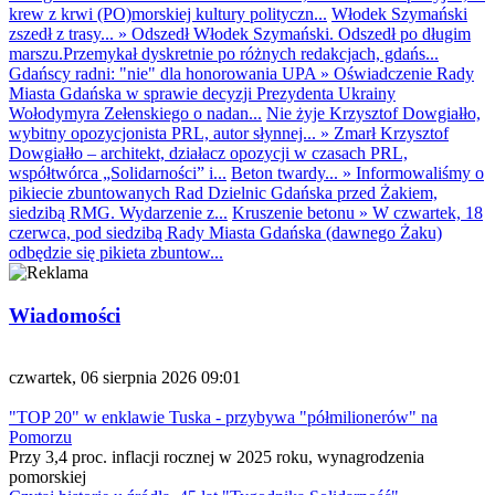
krew z krwi (PO)morskiej kultury polityczn...
Włodek Szymański
zszedł z trasy...
»
Odszedł Włodek Szymański. Odszedł po długim
marszu.Przemykał dyskretnie po różnych redakcjach, gdańs...
Gdańscy radni: "nie" dla honorowania UPA
»
Oświadczenie Rady
Miasta Gdańska w sprawie decyzji Prezydenta Ukrainy
Wołodymyra Zełenskiego o nadan...
Nie żyje Krzysztof Dowgiałło,
wybitny opozycjonista PRL, autor słynnej...
»
Zmarł Krzysztof
Dowgiałło – architekt, działacz opozycji w czasach PRL,
współtwórca „Solidarności” i...
Beton twardy...
»
Informowaliśmy o
pikiecie zbuntowanych Rad Dzielnic Gdańska przed Żakiem,
siedzibą RMG. Wydarzenie z...
Kruszenie betonu
»
W czwartek, 18
czerwca, pod siedzibą Rady Miasta Gdańska (dawnego Żaku)
odbędzie się pikieta zbuntow...
Wiadomości
czwartek, 06 sierpnia 2026 09:01
"TOP 20" w enklawie Tuska - przybywa "półmilionerów" na
Pomorzu
Przy 3,4 proc. inflacji rocznej w 2025 roku, wynagrodzenia
pomorskiej