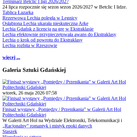
Terminarz Betclic I ligi 2026/2027
24 lipca rozpocznie się sezon sezon 2026/2027 w Betclic I lidze.
Tablica Łazarka
Rezerwowa Lechia poległa w Legnicy
Osłabiona Lechia ukarała nieskuteczną Arkę
Lechia Gdańsk z licencją na grę w Ekstraklasie
Lechia efektownie przypieczętowała awans do Ekstraklasy
Lechia o krok od powrotu do Ekstraklasy
Lechia rozbita w Rzeszowie
więcej ...
Galeria Sztuki Gdańskiej
wtorek, 26 maja 2026 07:58
Finisaż wystawy „Pomiędzy / Przenikania” w Galerii Art Hol
Politechniki Gdańskiej
W Galerii Art Hol na Wydziale Elektroniki, Telekomunikacji i
„Racjonalny” romantyk i mistyk epoki danych
Staszek
Hierofonia w sztuce