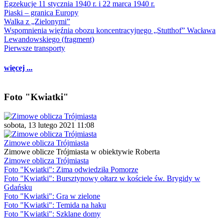
Egzekucje 11 stycznia 1940 r. i 22 marca 1940 r.
Piaski – granica Europy
Walka z „Zielonymi”
Wspomnienia więźnia obozu koncentracyjnego „Stutthof” Wacława
Lewandowskiego (fragment)
Pierwsze transporty
więcej ...
Foto "Kwiatki"
sobota, 13 lutego 2021 11:08
Zimowe oblicza Trójmiasta
Zimowe oblicze Trójmiasta w obiektywie Roberta
Zimowe oblicza Trójmiasta
Foto "Kwiatki": Zima odwiedziła Pomorze
Foto "Kwiatki": Bursztynowy ołtarz w kościele św. Brygidy w
Gdańsku
Foto "Kwiatki": Gra w zielone
Foto "Kwiatki": Temida na haku
Foto "Kwiatki": Szklane domy