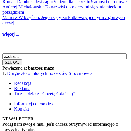
Roman Dambek: Jest zagrożeniem dla naszej tożsamości narodowej
Andrzej Michałowski: To nazwisko kojarzy mi się z niemieckim
porządkiem
Mariusz Wilczyński: Jego rządy zaskutkowały jednymi z gorszych
decyzji
więcej ...
SZUKAJ
Powiązane z:
bartosz maza
1.
Drugie złoto młodych hokeistów Stoczniowca
Redakcja
Reklama
Tu znajdziesz "Gazetę Gdańską"
Informacja o cookies
Kontakt
NEWSLETTER
Podaj nam swój e-mail, jeśli chcesz otrzymywać informacjęo o
nowych artykułach