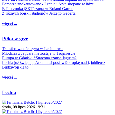
Pomorze znokautowane - Lechia i Arka skopane w lidze
F. Pieczonka (SKT) zagra w Roland Garros
Z różnych boisk i stadionów Jerzego Geberta
więcej ...
Piłka w grze
Transferowa ofensywa w Lechii trwa
Młodzież z Jaguara nie zostaje w Trójmieście
Europa w Gdańsku*Stracona szansa Jaguara?
Lechia już świętuje, Arka musi postawić kropkę nad i, jubileusz
Budziwojskiego
więcej ...
Lechia
środa, 08 lipca 2026 19:31