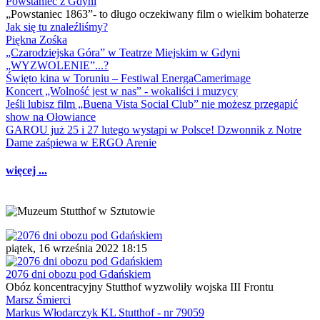
Powstaniec z Gdyni
„Powstaniec 1863”- to długo oczekiwany film o wielkim bohaterze
Jak się tu znaleźliśmy?
Piękna Zośka
„Czarodziejska Góra” w Teatrze Miejskim w Gdyni
„WYZWOLENIE”...?
Święto kina w Toruniu – Festiwal EnergaCamerimage
Koncert „Wolność jest w nas” - wokaliści i muzycy
Jeśli lubisz film „Buena Vista Social Club” nie możesz przegapić
show na Ołowiance
GAROU już 25 i 27 lutego wystąpi w Polsce! Dzwonnik z Notre
Dame zaśpiewa w ERGO Arenie
więcej ...
piątek, 16 września 2022 18:15
2076 dni obozu pod Gdańskiem
Obóz koncentracyjny Stutthof wyzwoliły wojska III Frontu
Marsz Śmierci
Markus Włodarczyk KL Stutthof - nr 79059