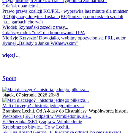
Czytaj historię u źródła. 45 lat "Tygodnika Solidarność"
Gdańsk upamiętnił...
Prawo prawa koalicji KO/PSL - wyprawka last minute dla minister
(PO)lityczny dobytek Tuska - (KO)lonizacja pomorskich szpitali
na... garbach chorych
Włodek Szymański zszedł z trasy...
Gdańscy radni: "nie" dla honorowania UPA
Nie żyje Krzysztof Dowgiałło, wybitny opozycjonista PRL, autor
słynnej „Ballady o Janku Wiśniewskim”
więcej ...
Sport
piątek, 07 sierpnia 2026 20:48
Mati dlaczego? - historia jednego piłkarza...
Bramkarz Lechii. Od A-klasy do Ekstraklasy. Współtwórca historii
Pieczonka (SKT) odpadł w Wimbledonie, ale...
F. Pieczonka (SKT) zagra w Wimbledonie
Krajobraz po bitwie... Co w Lechii...
SKT na Roland Garros - F. Pieczonka odpadł, bo sędzia ukradł...