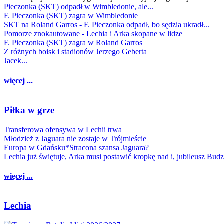
Pieczonka (SKT) odpadł w Wimbledonie, ale...
F. Pieczonka (SKT) zagra w Wimbledonie
SKT na Roland Garros - F. Pieczonka odpadł, bo sędzia ukradł...
Pomorze znokautowane - Lechia i Arka skopane w lidze
F. Pieczonka (SKT) zagra w Roland Garros
Z różnych boisk i stadionów Jerzego Geberta
Jacek...
więcej ...
Piłka w grze
Transferowa ofensywa w Lechii trwa
Młodzież z Jaguara nie zostaje w Trójmieście
Europa w Gdańsku*Stracona szansa Jaguara?
Lechia już świętuje, Arka musi postawić kropkę nad i, jubileusz Bud
więcej ...
Lechia