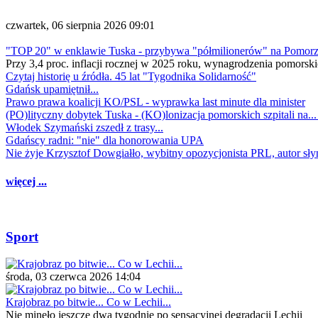
czwartek, 06 sierpnia 2026 09:01
"TOP 20" w enklawie Tuska - przybywa "półmilionerów" na Pomor
Przy 3,4 proc. inflacji rocznej w 2025 roku, wynagrodzenia pomorski
Czytaj historię u źródła. 45 lat "Tygodnika Solidarność"
Gdańsk upamiętnił...
Prawo prawa koalicji KO/PSL - wyprawka last minute dla minister
(PO)lityczny dobytek Tuska - (KO)lonizacja pomorskich szpitali na..
Włodek Szymański zszedł z trasy...
Gdańscy radni: "nie" dla honorowania UPA
Nie żyje Krzysztof Dowgiałło, wybitny opozycjonista PRL, autor sł
więcej ...
Sport
środa, 03 czerwca 2026 14:04
Krajobraz po bitwie... Co w Lechii...
Nie minęło jeszcze dwa tygodnie po sensacyjnej degradacji Lechii