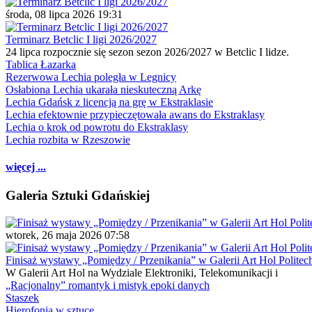
środa, 08 lipca 2026 19:31
Terminarz Betclic I ligi 2026/2027
24 lipca rozpocznie się sezon sezon 2026/2027 w Betclic I lidze.
Tablica Łazarka
Rezerwowa Lechia poległa w Legnicy
Osłabiona Lechia ukarała nieskuteczną Arkę
Lechia Gdańsk z licencją na grę w Ekstraklasie
Lechia efektownie przypieczętowała awans do Ekstraklasy
Lechia o krok od powrotu do Ekstraklasy
Lechia rozbita w Rzeszowie
więcej ...
Galeria Sztuki Gdańskiej
wtorek, 26 maja 2026 07:58
Finisaż wystawy „Pomiędzy / Przenikania” w Galerii Art Hol Politec
W Galerii Art Hol na Wydziale Elektroniki, Telekomunikacji i
„Racjonalny” romantyk i mistyk epoki danych
Staszek
Hierofonia w sztuce