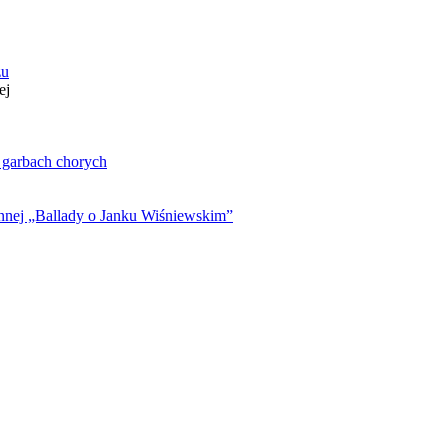
zu
ej
. garbach chorych
ynnej „Ballady o Janku Wiśniewskim”