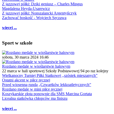
Z jazzowej półki: Dziki geniusz – Charles Mingus
Magdalena Heyda-Usarewicz
Z jazzowej półki: Nonszalancki Argentyńczyk
Zachować boskość - Wojciech Sęczawa
więcej ...
Sport w szkole
sobota, 30 marca 2024 16:46
Rozdano medale w wioślarstwie halowym
22 marca w hali sportowej Szkoły Podstawowej 94 po raz kolejny
Wielkanocny Turniej Piłki Siatkowej ,,szóstek mieszanych”
Ostatni akcent w piłce ręcznej
Przed wiosenną rundą „Czwartków lekkoatletycznych”
Rozdano medale w mini piłce ręcznej
Koszykarskie złota ponownie dla SMS Marcina Gortata
Licealna siatkówka chłopców ma finiszu
więcej ...