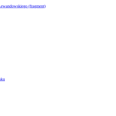
Lewandowskiego (fragment)
sku