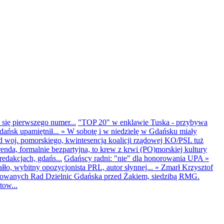
 się pierwszego numer...
"TOP 20" w enklawie Tuska - przybywa
dańsk upamiętnił...
»
W sobotę i w niedzielę w Gdańsku miały
d woj. pomorskiego, kwintesencja koalicji rządowej KO/PSL tuż
renda, formalnie bezpartyjna, to krew z krwi (PO)morskiej kultury
edakcjach, gdańs...
Gdańscy radni: "nie" dla honorowania UPA
»
ło, wybitny opozycjonista PRL, autor słynnej...
»
Zmarł Krzysztof
ntowanych Rad Dzielnic Gdańska przed Żakiem, siedzibą RMG.
tow...