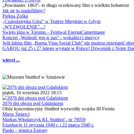
„Powstaniec 1863”- to długo oczekiwany film o wielkim bohaterze
Jak się tu znaleźliśmy?
Piękna Zośka
„Czarodziejska Góra” w Teatrze Miejskim w Gdyni
„WYZWOLENIE”...?
Święto kina w Toruniu – Festiwal EnergaCamerimage
Koncert „Wolność jest w nas” - wokaliści i muzycy
Jeśli lubisz film „Buena Vista Social Club” nie możesz przegapić s
GAROU już 25 i 27 lutego wystąpi w Polsce! Dzwonnik z Notre 
więcej ...
piątek, 16 września 2022 18:15
2076 dni obozu pod Gdańskiem
Obóz koncentracyjny Stutthof wyzwoliły wojska III Frontu
Marsz Śmierci
Markus Włodarczyk KL Stutthof - nr 79059
Egzekucje 11 stycznia 1940 r. i 22 marca 1940 r.
Piaski – granica Europy