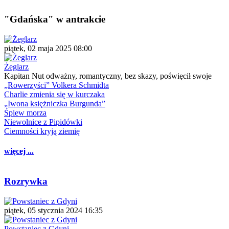
"Gdańska" w antrakcie
piątek, 02 maja 2025 08:00
Żeglarz
Kapitan Nut odważny, romantyczny, bez skazy, poświęcił swoje
„Rowerzyści” Volkera Schmidta
Charlie zmienia się w kurczaka
„Iwona księżniczka Burgunda”
Śpiew morza
Niewolnice z Pipidówki
Ciemności kryją ziemię
więcej ...
Rozrywka
piątek, 05 stycznia 2024 16:35
Powstaniec z Gdyni