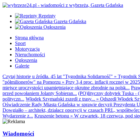
Reprinty
Gazeta Gdańska
Ogłoszenia
Strona główna
Sport
Motoryzacja
Nieruchomości
Ogłoszenia
Galerie
Czytaj historię u źródła. 45 lat "Tygodnika Solidarność"
»
Tygodnik S
"półmilionerów" na Pomorzu
»
Przy 3,4 proc. inflacji rocznej w 20
miejsce uroczystości upamiętniające okrutne zbrodnie na polsk...
Praw
przed powołaniem Jolanty Sobieran...
(PO)lityczny dobytek Tuska - (K
polityczn...
Włodek Szymański zszedł z trasy...
»
Odszedł Włodek Szy
Oświadczenie Rady Miasta Gdańska w sprawie decyzji Prezydenta U
Dowgiałło – architekt, działacz opozycji w czasach PRL, współtwórca 
Wydarzenie z...
Kruszenie betonu
»
W czwartek, 18 czerwca, pod sie
Wiadomości