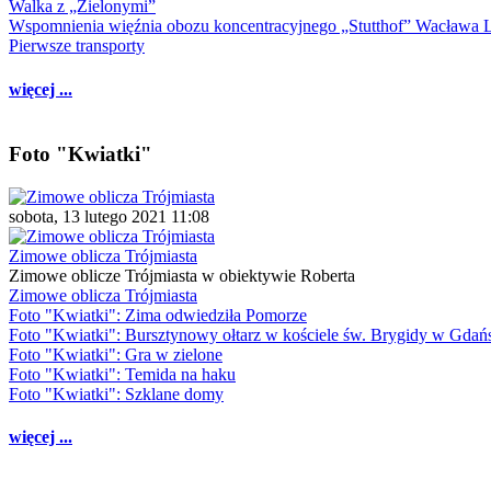
Walka z „Zielonymi”
Wspomnienia więźnia obozu koncentracyjnego „Stutthof” Wacława 
Pierwsze transporty
więcej ...
Foto "Kwiatki"
sobota, 13 lutego 2021 11:08
Zimowe oblicza Trójmiasta
Zimowe oblicze Trójmiasta w obiektywie Roberta
Zimowe oblicza Trójmiasta
Foto "Kwiatki": Zima odwiedziła Pomorze
Foto "Kwiatki": Bursztynowy ołtarz w kościele św. Brygidy w Gdań
Foto "Kwiatki": Gra w zielone
Foto "Kwiatki": Temida na haku
Foto "Kwiatki": Szklane domy
więcej ...