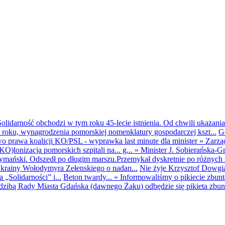
olidarność obchodzi w tym roku 45-lecie istnienia. Od chwili ukazania
25 roku, wynagrodzenia pomorskiej nomenklatury gospodarczej kszt...
G
o prawa koalicji KO/PSL - wyprawka last minute dla minister
»
Zarzą
O)lonizacja pomorskich szpitali na... g...
»
Minister J. Sobierańska-G
mański. Odszedł po długim marszu.Przemykał dyskretnie po różnych r
krainy Wołodymyra Zełenskiego o nadan...
Nie żyje Krzysztof Dowgiał
„Solidarności” i...
Beton twardy...
»
Informowaliśmy o pikiecie zbu
dzibą Rady Miasta Gdańska (dawnego Żaku) odbędzie się pikieta zbun