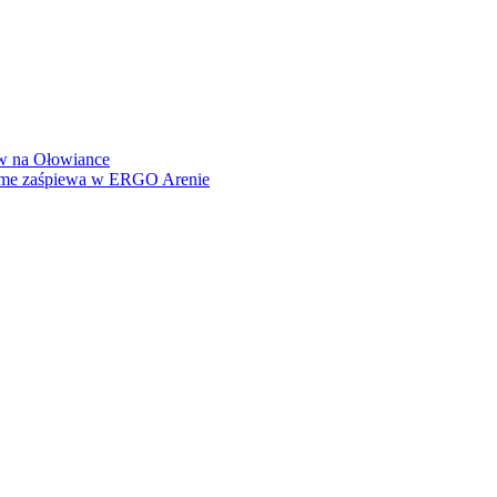
how na Ołowiance
Dame zaśpiewa w ERGO Arenie