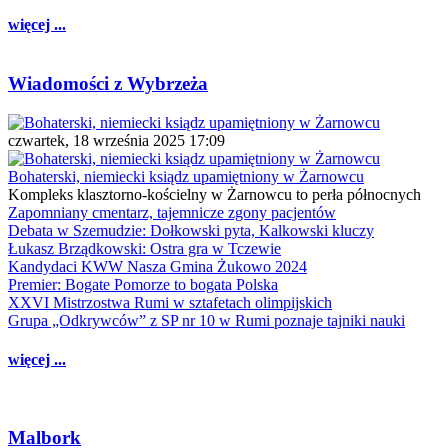
więcej ...
Wiadomości z Wybrzeża
czwartek, 18 września 2025 17:09
Bohaterski, niemiecki ksiądz upamiętniony w Żarnowcu
Kompleks klasztorno-kościelny w Żarnowcu to perła północnych
Zapomniany cmentarz, tajemnicze zgony pacjentów
Debata w Szemudzie: Dołkowski pyta, Kalkowski kluczy
Łukasz Brządkowski: Ostra gra w Tczewie
Kandydaci KWW Nasza Gmina Żukowo 2024
Premier: Bogate Pomorze to bogata Polska
XXVI Mistrzostwa Rumi w sztafetach olimpijskich
Grupa „Odkrywców” z SP nr 10 w Rumi poznaje tajniki nauki
więcej ...
Malbork