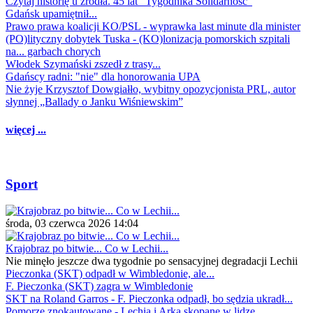
Czytaj historię u źródła. 45 lat "Tygodnika Solidarność"
Gdańsk upamiętnił...
Prawo prawa koalicji KO/PSL - wyprawka last minute dla minister
(PO)lityczny dobytek Tuska - (KO)lonizacja pomorskich szpitali
na... garbach chorych
Włodek Szymański zszedł z trasy...
Gdańscy radni: "nie" dla honorowania UPA
Nie żyje Krzysztof Dowgiałło, wybitny opozycjonista PRL, autor
słynnej „Ballady o Janku Wiśniewskim”
więcej ...
Sport
środa, 03 czerwca 2026 14:04
Krajobraz po bitwie... Co w Lechii...
Nie minęło jeszcze dwa tygodnie po sensacyjnej degradacji Lechii
Pieczonka (SKT) odpadł w Wimbledonie, ale...
F. Pieczonka (SKT) zagra w Wimbledonie
SKT na Roland Garros - F. Pieczonka odpadł, bo sędzia ukradł...
Pomorze znokautowane - Lechia i Arka skopane w lidze