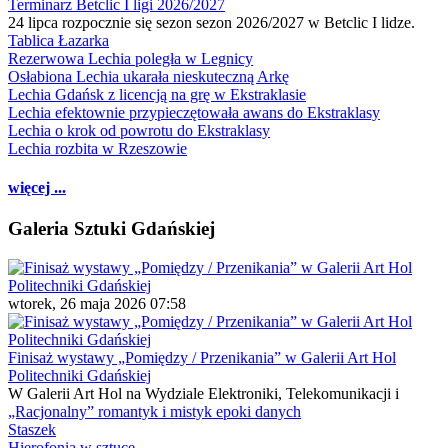
Terminarz Betclic I ligi 2026/2027
24 lipca rozpocznie się sezon sezon 2026/2027 w Betclic I lidze.
Tablica Łazarka
Rezerwowa Lechia poległa w Legnicy
Osłabiona Lechia ukarała nieskuteczną Arkę
Lechia Gdańsk z licencją na grę w Ekstraklasie
Lechia efektownie przypieczętowała awans do Ekstraklasy
Lechia o krok od powrotu do Ekstraklasy
Lechia rozbita w Rzeszowie
więcej ...
Galeria Sztuki Gdańskiej
wtorek, 26 maja 2026 07:58
Finisaż wystawy „Pomiędzy / Przenikania” w Galerii Art Hol
Politechniki Gdańskiej
W Galerii Art Hol na Wydziale Elektroniki, Telekomunikacji i
„Racjonalny” romantyk i mistyk epoki danych
Staszek
Hierofonia w sztuce