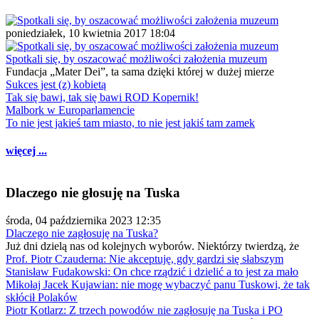
poniedziałek, 10 kwietnia 2017 18:04
Spotkali się, by oszacować możliwości założenia muzeum
Fundacja „Mater Dei”, ta sama dzięki której w dużej mierze
Sukces jest (z) kobietą
Tak się bawi, tak się bawi ROD Kopernik!
Malbork w Europarlamencie
To nie jest jakieś tam miasto, to nie jest jakiś tam zamek
więcej ...
Dlaczego nie głosuję na Tuska
środa, 04 października 2023 12:35
Dlaczego nie zagłosuję na Tuska?
Już dni dzielą nas od kolejnych wyborów. Niektórzy twierdzą, że
Prof. Piotr Czauderna: Nie akceptuję, gdy gardzi się słabszym
Stanisław Fudakowski: On chce rządzić i dzielić a to jest za mało
Mikołaj Jacek Kujawian: nie mogę wybaczyć panu Tuskowi, że tak
skłócił Polaków
Piotr Kotlarz: Z trzech powodów nie zagłosuję na Tuska i PO