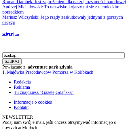
Roman Dambek: Jest zagrożeniem dla naszej tożsamości narodowej
Andrzej Michałowski: To nazwisko kojarzy mi się z niemieckim
porządkiem
Mariusz Wilczyński: Jego rządy zaskutkowały jednymi z gorszych
decyzji
więcej ...
SZUKAJ
Powiązane z:
adventure park gdynia
1.
Majówka Pracodawców Pomorza w Kolibkach
Redakcja
Reklama
Tu znajdziesz "Gazetę Gdańską"
Informacja o cookies
Kontakt
NEWSLETTER
Podaj nam swój e-mail, jeśli chcesz otrzymywać informacjęo o
nowych artykułach