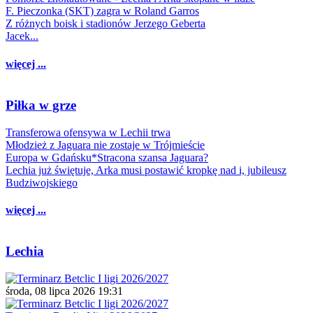
F. Pieczonka (SKT) zagra w Roland Garros
Z różnych boisk i stadionów Jerzego Geberta
Jacek...
więcej ...
Piłka w grze
Transferowa ofensywa w Lechii trwa
Młodzież z Jaguara nie zostaje w Trójmieście
Europa w Gdańsku*Stracona szansa Jaguara?
Lechia już świętuje, Arka musi postawić kropkę nad i, jubileusz
Budziwojskiego
więcej ...
Lechia
środa, 08 lipca 2026 19:31