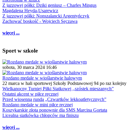
Z jazzowej półki: Dziki geniusz – Charles Mingus
Magdalena Heyda-Usarewicz
Z jazzowej półki: Nonszalancki Argentyńczyk
Zachować boskość - Wojciech Sęczawa
więcej ...
Sport w szkole
sobota, 30 marca 2024 16:46
Rozdano medale w wioślarstwie halowym
22 marca w hali sportowej Szkoły Podstawowej 94 po raz kolejny
Wielkanocny Turniej Piłki Siatkowej ,,szóstek mieszanych”
Ostatni akcent w piłce ręcznej
Przed wiosenną rundą „Czwartków lekkoatletycznych”
Rozdano medale w mini piłce ręcznej
Koszykarskie złota ponownie dla SMS Marcina Gortata
Licealna siatkówka chłopców ma finiszu
więcej ...