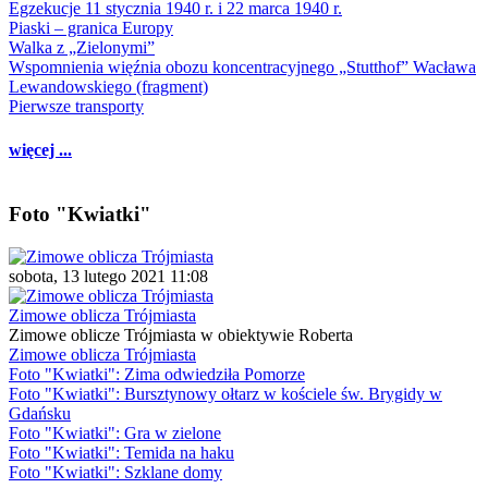
Egzekucje 11 stycznia 1940 r. i 22 marca 1940 r.
Piaski – granica Europy
Walka z „Zielonymi”
Wspomnienia więźnia obozu koncentracyjnego „Stutthof” Wacława
Lewandowskiego (fragment)
Pierwsze transporty
więcej ...
Foto "Kwiatki"
sobota, 13 lutego 2021 11:08
Zimowe oblicza Trójmiasta
Zimowe oblicze Trójmiasta w obiektywie Roberta
Zimowe oblicza Trójmiasta
Foto "Kwiatki": Zima odwiedziła Pomorze
Foto "Kwiatki": Bursztynowy ołtarz w kościele św. Brygidy w
Gdańsku
Foto "Kwiatki": Gra w zielone
Foto "Kwiatki": Temida na haku
Foto "Kwiatki": Szklane domy