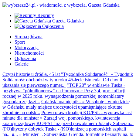
Reprinty
Gazeta Gdańska
Ogłoszenia
Strona główna
Sport
Motoryzacja
Nieruchomości
Ogłoszenia
Galerie
Czytaj historię u źródła. 45 lat "Tygodnika Solidarność"
»
Tygodnik
Solidarność obchodzi w tym roku 45-lecie istnienia. Od chwili
ukazania się pierwszego numer...
"TOP 20" w enklawie Tuska -
przybywa "półmilionerów" na Pomorzu
»
Przy 3,4 proc. inflacji
rocznej w 2025 roku, wynagrodzenia pomorskiej nomenklatury
gospodarczej kszt...
Gdańsk upamiętnił...
»
W sobotę i w niedzielę
w Gdańsku miały miejsce uroczystości upamiętniające okrutne
zbrodnie na polsk...
Prawo prawa koalicji KO/PSL - wyprawka last
minute dla minister
»
Zarząd woj. pomorskiego, kwintesencja
koalicji rządowej KO/PSL tuż przed powołaniem Jolanty Sobieran...
(PO)lityczny dobytek Tuska - (KO)lonizacja pomorskich szpitali
na... g...
»
Minister J. Sobierańska-Grenda, formalnie bezpartyjna, to