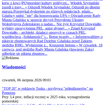
krew z krwi (PO)morskiej kultury polityczn...
Włodek Szymański
zszedł z trasy...
»
Odszedł Włodek Szymański. Odszedł po długim
marszu.Przemykał dyskretnie po różnych redakcjach, gdańs...
Gdańscy radni: "nie" dla honorowania UPA
»
Oświadczenie Rady
Miasta Gdańska w sprawie decyzji Prezydenta Ukrainy
Wołodymyra Zełenskiego o nadan...
Nie żyje Krzysztof Dowgiałło,
wybitny opozycjonista PRL, autor słynnej...
»
Zmarł Krzysztof
Dowgiałło – architekt, działacz opozycji w czasach PRL,
współtwórca „Solidarności” i...
Beton twardy...
»
Informowaliśmy o
pikiecie zbuntowanych Rad Dzielnic Gdańska przed Żakiem,
siedzibą RMG. Wydarzenie z...
Kruszenie betonu
»
W czwartek, 18
czerwca, pod siedzibą Rady Miasta Gdańska (dawnego Żaku)
odbędzie się pikieta zbuntow...
Wiadomości
czwartek, 06 sierpnia 2026 09:01
"TOP 20" w enklawie Tuska - przybywa "półmilionerów" na
Pomorzu
Przy 3,4 proc. inflacji rocznej w 2025 roku, wynagrodzenia
pomorskiej