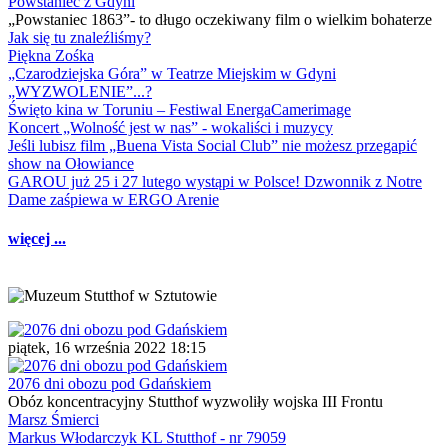
Powstaniec z Gdyni
„Powstaniec 1863”- to długo oczekiwany film o wielkim bohaterze
Jak się tu znaleźliśmy?
Piękna Zośka
„Czarodziejska Góra” w Teatrze Miejskim w Gdyni
„WYZWOLENIE”...?
Święto kina w Toruniu – Festiwal EnergaCamerimage
Koncert „Wolność jest w nas” - wokaliści i muzycy
Jeśli lubisz film „Buena Vista Social Club” nie możesz przegapić
show na Ołowiance
GAROU już 25 i 27 lutego wystąpi w Polsce! Dzwonnik z Notre
Dame zaśpiewa w ERGO Arenie
więcej ...
piątek, 16 września 2022 18:15
2076 dni obozu pod Gdańskiem
Obóz koncentracyjny Stutthof wyzwoliły wojska III Frontu
Marsz Śmierci
Markus Włodarczyk KL Stutthof - nr 79059