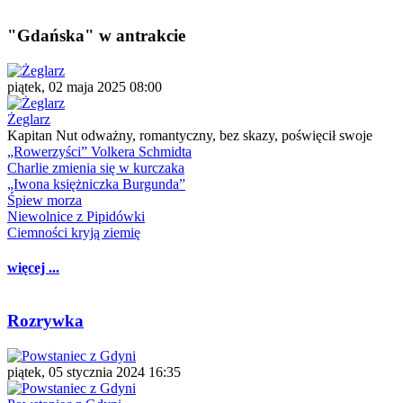
"Gdańska" w antrakcie
piątek, 02 maja 2025 08:00
Żeglarz
Kapitan Nut odważny, romantyczny, bez skazy, poświęcił swoje
„Rowerzyści” Volkera Schmidta
Charlie zmienia się w kurczaka
„Iwona księżniczka Burgunda”
Śpiew morza
Niewolnice z Pipidówki
Ciemności kryją ziemię
więcej ...
Rozrywka
piątek, 05 stycznia 2024 16:35