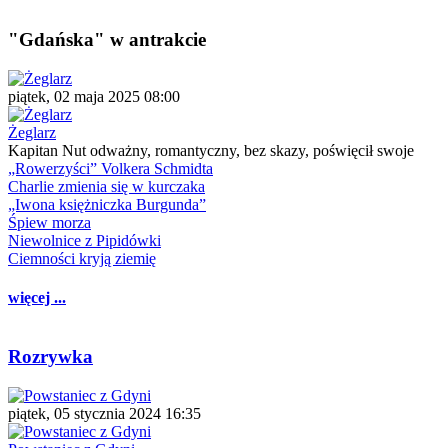
"Gdańska" w antrakcie
piątek, 02 maja 2025 08:00
Żeglarz
Kapitan Nut odważny, romantyczny, bez skazy, poświęcił swoje
„Rowerzyści” Volkera Schmidta
Charlie zmienia się w kurczaka
„Iwona księżniczka Burgunda”
Śpiew morza
Niewolnice z Pipidówki
Ciemności kryją ziemię
więcej ...
Rozrywka
piątek, 05 stycznia 2024 16:35