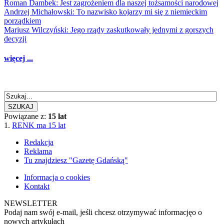
Roman Dambek: Jest zagrożeniem dla naszej tożsamości narodowej
Andrzej Michałowski: To nazwisko kojarzy mi się z niemieckim
porządkiem
Mariusz Wilczyński: Jego rządy zaskutkowały jednymi z gorszych
decyzji
więcej ...
SZUKAJ
Powiązane z:
15 lat
1.
RENK ma 15 lat
Redakcja
Reklama
Tu znajdziesz "Gazetę Gdańską"
Informacja o cookies
Kontakt
NEWSLETTER
Podaj nam swój e-mail, jeśli chcesz otrzymywać informacjęo o
nowych artykułach