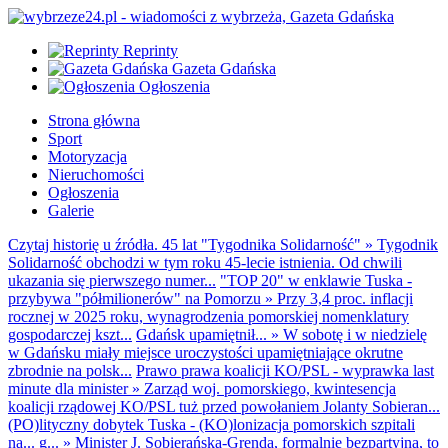
Reprinty
Gazeta Gdańska
Ogłoszenia
Strona główna
Sport
Motoryzacja
Nieruchomości
Ogłoszenia
Galerie
Czytaj historię u źródła. 45 lat "Tygodnika Solidarność"
»
Tygodnik
Solidarność obchodzi w tym roku 45-lecie istnienia. Od chwili
ukazania się pierwszego numer...
"TOP 20" w enklawie Tuska -
przybywa "półmilionerów" na Pomorzu
»
Przy 3,4 proc. inflacji
rocznej w 2025 roku, wynagrodzenia pomorskiej nomenklatury
gospodarczej kszt...
Gdańsk upamiętnił...
»
W sobotę i w niedzielę
w Gdańsku miały miejsce uroczystości upamiętniające okrutne
zbrodnie na polsk...
Prawo prawa koalicji KO/PSL - wyprawka last
minute dla minister
»
Zarząd woj. pomorskiego, kwintesencja
koalicji rządowej KO/PSL tuż przed powołaniem Jolanty Sobieran...
(PO)lityczny dobytek Tuska - (KO)lonizacja pomorskich szpitali
na... g...
»
Minister J. Sobierańska-Grenda, formalnie bezpartyjna, to