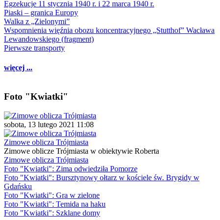
Egzekucje 11 stycznia 1940 r. i 22 marca 1940 r.
Piaski – granica Europy
Walka z „Zielonymi”
Wspomnienia więźnia obozu koncentracyjnego „Stutthof” Wacława
Lewandowskiego (fragment)
Pierwsze transporty
więcej ...
Foto "Kwiatki"
sobota, 13 lutego 2021 11:08
Zimowe oblicza Trójmiasta
Zimowe oblicze Trójmiasta w obiektywie Roberta
Zimowe oblicza Trójmiasta
Foto "Kwiatki": Zima odwiedziła Pomorze
Foto "Kwiatki": Bursztynowy ołtarz w kościele św. Brygidy w
Gdańsku
Foto "Kwiatki": Gra w zielone
Foto "Kwiatki": Temida na haku
Foto "Kwiatki": Szklane domy