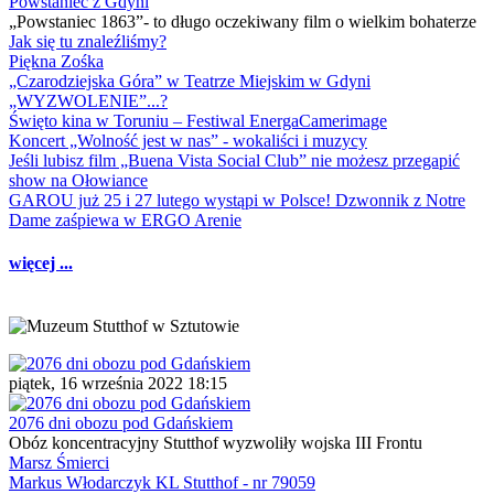
Powstaniec z Gdyni
„Powstaniec 1863”- to długo oczekiwany film o wielkim bohaterze
Jak się tu znaleźliśmy?
Piękna Zośka
„Czarodziejska Góra” w Teatrze Miejskim w Gdyni
„WYZWOLENIE”...?
Święto kina w Toruniu – Festiwal EnergaCamerimage
Koncert „Wolność jest w nas” - wokaliści i muzycy
Jeśli lubisz film „Buena Vista Social Club” nie możesz przegapić
show na Ołowiance
GAROU już 25 i 27 lutego wystąpi w Polsce! Dzwonnik z Notre
Dame zaśpiewa w ERGO Arenie
więcej ...
piątek, 16 września 2022 18:15
2076 dni obozu pod Gdańskiem
Obóz koncentracyjny Stutthof wyzwoliły wojska III Frontu
Marsz Śmierci
Markus Włodarczyk KL Stutthof - nr 79059