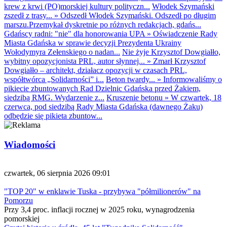
krew z krwi (PO)morskiej kultury polityczn...
Włodek Szymański
zszedł z trasy...
»
Odszedł Włodek Szymański. Odszedł po długim
marszu.Przemykał dyskretnie po różnych redakcjach, gdańs...
Gdańscy radni: "nie" dla honorowania UPA
»
Oświadczenie Rady
Miasta Gdańska w sprawie decyzji Prezydenta Ukrainy
Wołodymyra Zełenskiego o nadan...
Nie żyje Krzysztof Dowgiałło,
wybitny opozycjonista PRL, autor słynnej...
»
Zmarł Krzysztof
Dowgiałło – architekt, działacz opozycji w czasach PRL,
współtwórca „Solidarności” i...
Beton twardy...
»
Informowaliśmy o
pikiecie zbuntowanych Rad Dzielnic Gdańska przed Żakiem,
siedzibą RMG. Wydarzenie z...
Kruszenie betonu
»
W czwartek, 18
czerwca, pod siedzibą Rady Miasta Gdańska (dawnego Żaku)
odbędzie się pikieta zbuntow...
Wiadomości
czwartek, 06 sierpnia 2026 09:01
"TOP 20" w enklawie Tuska - przybywa "półmilionerów" na
Pomorzu
Przy 3,4 proc. inflacji rocznej w 2025 roku, wynagrodzenia
pomorskiej