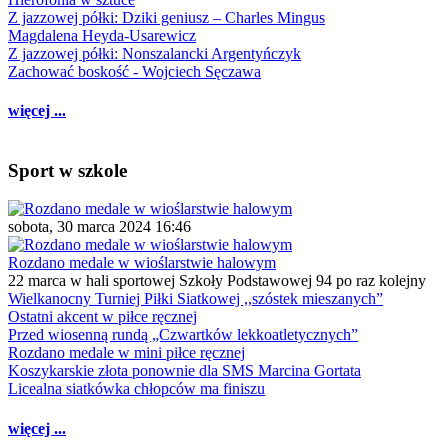
Z jazzowej półki: Dziki geniusz – Charles Mingus
Magdalena Heyda-Usarewicz
Z jazzowej półki: Nonszalancki Argentyńczyk
Zachować boskość - Wojciech Sęczawa
więcej ...
Sport w szkole
sobota, 30 marca 2024 16:46
Rozdano medale w wioślarstwie halowym
22 marca w hali sportowej Szkoły Podstawowej 94 po raz kolejny
Wielkanocny Turniej Piłki Siatkowej ,,szóstek mieszanych”
Ostatni akcent w piłce ręcznej
Przed wiosenną rundą „Czwartków lekkoatletycznych”
Rozdano medale w mini piłce ręcznej
Koszykarskie złota ponownie dla SMS Marcina Gortata
Licealna siatkówka chłopców ma finiszu
więcej ...