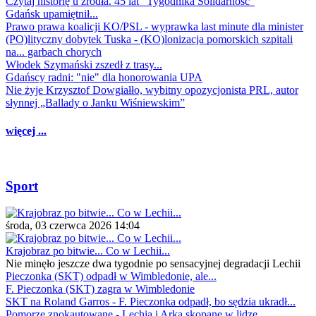
Czytaj historię u źródła. 45 lat "Tygodnika Solidarność"
Gdańsk upamiętnił...
Prawo prawa koalicji KO/PSL - wyprawka last minute dla minister
(PO)lityczny dobytek Tuska - (KO)lonizacja pomorskich szpitali
na... garbach chorych
Włodek Szymański zszedł z trasy...
Gdańscy radni: "nie" dla honorowania UPA
Nie żyje Krzysztof Dowgiałło, wybitny opozycjonista PRL, autor
słynnej „Ballady o Janku Wiśniewskim”
więcej ...
Sport
środa, 03 czerwca 2026 14:04
Krajobraz po bitwie... Co w Lechii...
Nie minęło jeszcze dwa tygodnie po sensacyjnej degradacji Lechii
Pieczonka (SKT) odpadł w Wimbledonie, ale...
F. Pieczonka (SKT) zagra w Wimbledonie
SKT na Roland Garros - F. Pieczonka odpadł, bo sędzia ukradł...
Pomorze znokautowane - Lechia i Arka skopane w lidze