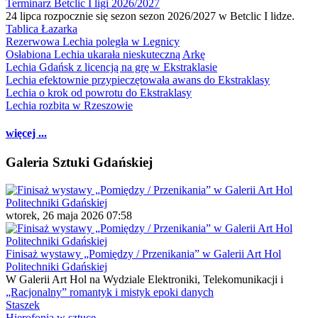
Terminarz Betclic I ligi 2026/2027
24 lipca rozpocznie się sezon sezon 2026/2027 w Betclic I lidze.
Tablica Łazarka
Rezerwowa Lechia poległa w Legnicy
Osłabiona Lechia ukarała nieskuteczną Arkę
Lechia Gdańsk z licencją na grę w Ekstraklasie
Lechia efektownie przypieczętowała awans do Ekstraklasy
Lechia o krok od powrotu do Ekstraklasy
Lechia rozbita w Rzeszowie
więcej ...
Galeria Sztuki Gdańskiej
wtorek, 26 maja 2026 07:58
Finisaż wystawy „Pomiędzy / Przenikania” w Galerii Art Hol
Politechniki Gdańskiej
W Galerii Art Hol na Wydziale Elektroniki, Telekomunikacji i
„Racjonalny” romantyk i mistyk epoki danych
Staszek
Hierofonia w sztuce