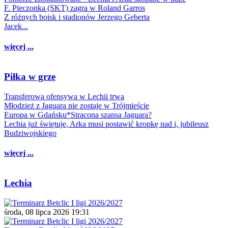
F. Pieczonka (SKT) zagra w Roland Garros
Z różnych boisk i stadionów Jerzego Geberta
Jacek...
więcej ...
Piłka w grze
Transferowa ofensywa w Lechii trwa
Młodzież z Jaguara nie zostaje w Trójmieście
Europa w Gdańsku*Stracona szansa Jaguara?
Lechia już świętuje, Arka musi postawić kropkę nad i, jubileusz
Budziwojskiego
więcej ...
Lechia
środa, 08 lipca 2026 19:31