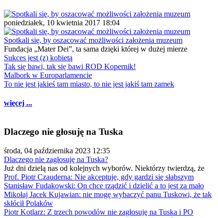
poniedziałek, 10 kwietnia 2017 18:04
Spotkali się, by oszacować możliwości założenia muzeum
Fundacja „Mater Dei”, ta sama dzięki której w dużej mierze
Sukces jest (z) kobietą
Tak się bawi, tak się bawi ROD Kopernik!
Malbork w Europarlamencie
To nie jest jakieś tam miasto, to nie jest jakiś tam zamek
więcej ...
Dlaczego nie głosuję na Tuska
środa, 04 października 2023 12:35
Dlaczego nie zagłosuję na Tuska?
Już dni dzielą nas od kolejnych wyborów. Niektórzy twierdzą, że
Prof. Piotr Czauderna: Nie akceptuję, gdy gardzi się słabszym
Stanisław Fudakowski: On chce rządzić i dzielić a to jest za mało
Mikołaj Jacek Kujawian: nie mogę wybaczyć panu Tuskowi, że tak
skłócił Polaków
Piotr Kotlarz: Z trzech powodów nie zagłosuję na Tuska i PO