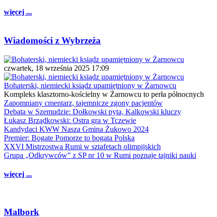
więcej ...
Wiadomości z Wybrzeża
czwartek, 18 września 2025 17:09
Bohaterski, niemiecki ksiądz upamiętniony w Żarnowcu
Kompleks klasztorno-kościelny w Żarnowcu to perła północnych
Zapomniany cmentarz, tajemnicze zgony pacjentów
Debata w Szemudzie: Dołkowski pyta, Kalkowski kluczy
Łukasz Brządkowski: Ostra gra w Tczewie
Kandydaci KWW Nasza Gmina Żukowo 2024
Premier: Bogate Pomorze to bogata Polska
XXVI Mistrzostwa Rumi w sztafetach olimpijskich
Grupa „Odkrywców” z SP nr 10 w Rumi poznaje tajniki nauki
więcej ...
Malbork