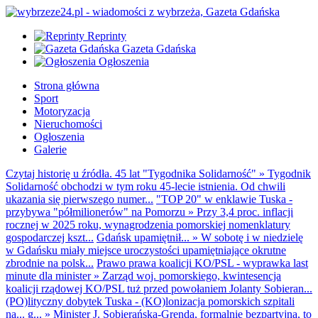
Reprinty
Gazeta Gdańska
Ogłoszenia
Strona główna
Sport
Motoryzacja
Nieruchomości
Ogłoszenia
Galerie
Czytaj historię u źródła. 45 lat "Tygodnika Solidarność"
»
Tygodnik
Solidarność obchodzi w tym roku 45-lecie istnienia. Od chwili
ukazania się pierwszego numer...
"TOP 20" w enklawie Tuska -
przybywa "półmilionerów" na Pomorzu
»
Przy 3,4 proc. inflacji
rocznej w 2025 roku, wynagrodzenia pomorskiej nomenklatury
gospodarczej kszt...
Gdańsk upamiętnił...
»
W sobotę i w niedzielę
w Gdańsku miały miejsce uroczystości upamiętniające okrutne
zbrodnie na polsk...
Prawo prawa koalicji KO/PSL - wyprawka last
minute dla minister
»
Zarząd woj. pomorskiego, kwintesencja
koalicji rządowej KO/PSL tuż przed powołaniem Jolanty Sobieran...
(PO)lityczny dobytek Tuska - (KO)lonizacja pomorskich szpitali
na... g...
»
Minister J. Sobierańska-Grenda, formalnie bezpartyjna, to