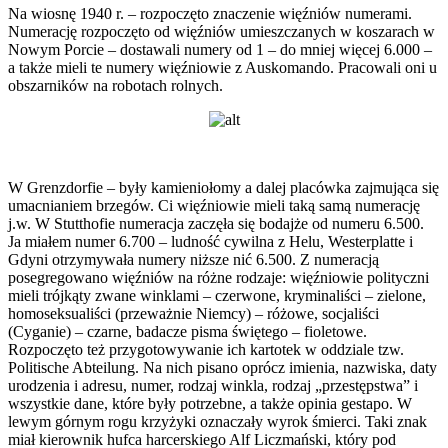
Na wiosnę 1940 r. – rozpoczęto znaczenie więźniów numerami.
Numerację rozpoczęto od więźniów umieszczanych w koszarach w
Nowym Porcie – dostawali numery od 1 – do mniej więcej 6.000 –
a także mieli te numery więźniowie z Auskomando. Pracowali oni u
obszarników na robotach rolnych.
W Grenzdorfie – były kamieniołomy a dalej placówka zajmująca się
umacnianiem brzegów. Ci więźniowie mieli taką samą numerację
j.w. W Stutthofie numeracja zaczęła się bodajże od numeru 6.500.
Ja miałem numer 6.700 – ludność cywilna z Helu, Westerplatte i
Gdyni otrzymywała numery niższe nić 6.500. Z numeracją
posegregowano więźniów na różne rodzaje: więźniowie polityczni
mieli trójkąty zwane winklami – czerwone, kryminaliści – zielone,
homoseksualiści (przeważnie Niemcy) – różowe, socjaliści
(Cyganie) – czarne, badacze pisma świętego – fioletowe.
Rozpoczęto też przygotowywanie ich kartotek w oddziale tzw.
Politische Abteilung. Na nich pisano oprócz imienia, nazwiska, daty
urodzenia i adresu, numer, rodzaj winkla, rodzaj „przestępstwa” i
wszystkie dane, które były potrzebne, a także opinia gestapo. W
lewym górnym rogu krzyżyki oznaczały wyrok śmierci. Taki znak
miał kierownik hufca harcerskiego Alf Liczmański, który pod