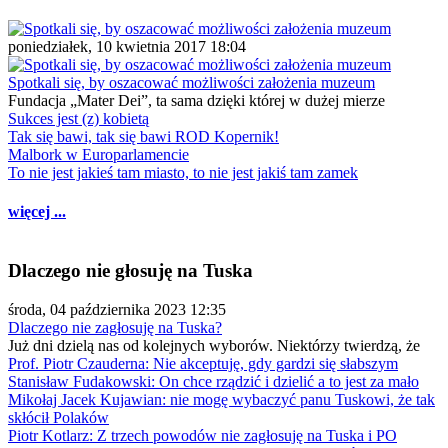
poniedziałek, 10 kwietnia 2017 18:04
Spotkali się, by oszacować możliwości założenia muzeum
Fundacja „Mater Dei”, ta sama dzięki której w dużej mierze
Sukces jest (z) kobietą
Tak się bawi, tak się bawi ROD Kopernik!
Malbork w Europarlamencie
To nie jest jakieś tam miasto, to nie jest jakiś tam zamek
więcej ...
Dlaczego nie głosuję na Tuska
środa, 04 października 2023 12:35
Dlaczego nie zagłosuję na Tuska?
Już dni dzielą nas od kolejnych wyborów. Niektórzy twierdzą, że
Prof. Piotr Czauderna: Nie akceptuję, gdy gardzi się słabszym
Stanisław Fudakowski: On chce rządzić i dzielić a to jest za mało
Mikołaj Jacek Kujawian: nie mogę wybaczyć panu Tuskowi, że tak
skłócił Polaków
Piotr Kotlarz: Z trzech powodów nie zagłosuję na Tuska i PO