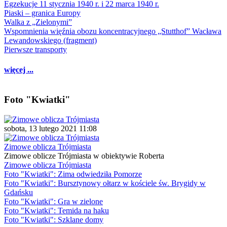
Egzekucje 11 stycznia 1940 r. i 22 marca 1940 r.
Piaski – granica Europy
Walka z „Zielonymi”
Wspomnienia więźnia obozu koncentracyjnego „Stutthof” Wacława
Lewandowskiego (fragment)
Pierwsze transporty
więcej ...
Foto "Kwiatki"
sobota, 13 lutego 2021 11:08
Zimowe oblicza Trójmiasta
Zimowe oblicze Trójmiasta w obiektywie Roberta
Zimowe oblicza Trójmiasta
Foto "Kwiatki": Zima odwiedziła Pomorze
Foto "Kwiatki": Bursztynowy ołtarz w kościele św. Brygidy w
Gdańsku
Foto "Kwiatki": Gra w zielone
Foto "Kwiatki": Temida na haku
Foto "Kwiatki": Szklane domy