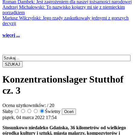
Roman Dambek: Jest zagrożeniem dla naszej tożsamości narodowej
Andrzej Michałowski: To nazwisko kojarzy mi się z niemieckim
porządkiem
Mariusz Wilczyński: Jego rządy zaskutkowały jednymi z gorszych
decyzji
więcej ...
SZUKAJ
Konzentrationslager Stutthof
cz. 3
Ocena użytkowników:
/ 20
Słaby
Świetny
piątek, 04 marca 2022 17:54
Stosunkowo niedaleko Gdańska, 36 kilometrów od wielkiego
ośrodka kultury i sztuki, miasta malarzy, kompozytorów i