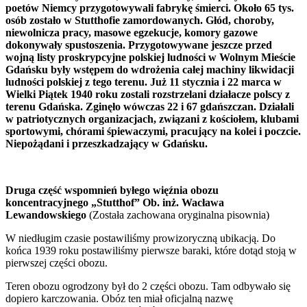
poetów Niemcy przygotowywali fabrykę śmierci. Około 65 tys.
osób zostało w Stutthofie zamordowanych. Głód, choroby,
niewolnicza pracy, masowe egzekucje, komory gazowe
dokonywały spustoszenia. Przygotowywane jeszcze przed
wojną listy proskrypcyjne polskiej ludności w Wolnym Mieście
Gdańsku były wstępem do wdrożenia całej machiny likwidacji
ludności polskiej z tego terenu. Już 11 stycznia i 22 marca w
Wielki Piątek 1940 roku zostali rozstrzelani działacze polscy z
terenu Gdańska. Zginęło wówczas 22 i 67 gdańszczan. Działali
w patriotycznych organizacjach, związani z kościołem, klubami
sportowymi, chórami śpiewaczymi, pracujący na kolei i poczcie.
Niepożądani i przeszkadzający w Gdańsku.
Druga część wspomnień byłego więźnia obozu
koncentracyjnego „Stutthof” Ob. inż. Wacława
Lewandowskiego
(Została zachowana oryginalna pisownia)
W niedługim czasie postawiliśmy prowizoryczną ubikacją. Do
końca 1939 roku postawiliśmy pierwsze baraki, które dotąd stoją w
pierwszej części obozu.
Teren obozu ogrodzony był do 2 części obozu. Tam odbywało się
dopiero karczowania. Obóz ten miał oficjalną nazwę