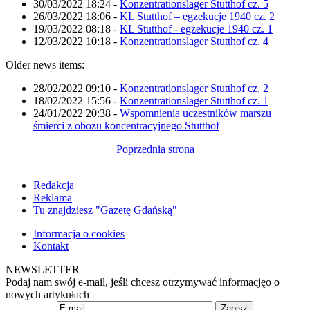
30/03/2022 18:24
-
Konzentrationslager Stutthof cz. 5
26/03/2022 18:06
-
KL Stutthof – egzekucje 1940 cz. 2
19/03/2022 08:18
-
KL Stutthof - egzekucje 1940 cz. 1
12/03/2022 10:18
-
Konzentrationslager Stutthof cz. 4
Older news items:
28/02/2022 09:10
-
Konzentrationslager Stutthof cz. 2
18/02/2022 15:56
-
Konzentrationslager Stutthof cz. 1
24/01/2022 20:38
-
Wspomnienia uczestników marszu
śmierci z obozu koncentracyjnego Stutthof
Poprzednia strona
Redakcja
Reklama
Tu znajdziesz "Gazetę Gdańską"
Informacja o cookies
Kontakt
NEWSLETTER
Podaj nam swój e-mail, jeśli chcesz otrzymywać informacjęo o
nowych artykułach
Zapisz