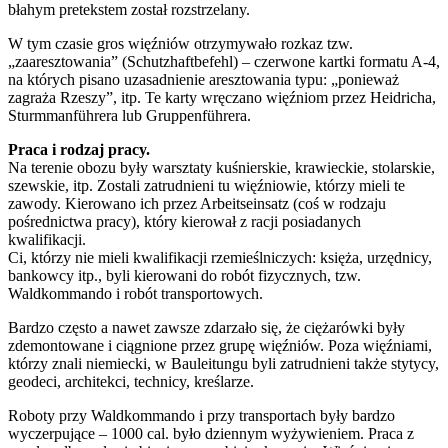
błahym pretekstem został rozstrzelany.
W tym czasie gros więźniów otrzymywało rozkaz tzw.
„zaaresztowania” (Schutzhaftbefehl) – czerwone kartki formatu A-4,
na których pisano uzasadnienie aresztowania typu: „ponieważ
zagraża Rzeszy”, itp. Te karty wręczano więźniom przez Heidricha,
Sturmmanführera lub Gruppenführera.
Praca i rodzaj pracy.
Na terenie obozu były warsztaty kuśnierskie, krawieckie, stolarskie,
szewskie, itp. Zostali zatrudnieni tu więźniowie, którzy mieli te
zawody. Kierowano ich przez Arbeitseinsatz (coś w rodzaju
pośrednictwa pracy), który kierował z racji posiadanych
kwalifikacji.
Ci, którzy nie mieli kwalifikacji rzemieślniczych: księża, urzędnicy,
bankowcy itp., byli kierowani do robót fizycznych, tzw.
Waldkommando i robót transportowych.
Bardzo często a nawet zawsze zdarzało się, że ciężarówki były
zdemontowane i ciągnione przez grupę więźniów. Poza więźniami,
którzy znali niemiecki, w Bauleitungu byli zatrudnieni także stytycy,
geodeci, architekci, technicy, kreślarze.
Roboty przy Waldkommando i przy transportach były bardzo
wyczerpujące – 1000 cal. było dziennym wyżywieniem. Praca z