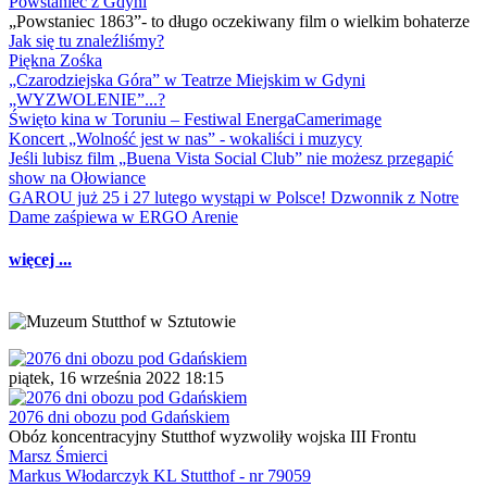
Powstaniec z Gdyni
„Powstaniec 1863”- to długo oczekiwany film o wielkim bohaterze
Jak się tu znaleźliśmy?
Piękna Zośka
„Czarodziejska Góra” w Teatrze Miejskim w Gdyni
„WYZWOLENIE”...?
Święto kina w Toruniu – Festiwal EnergaCamerimage
Koncert „Wolność jest w nas” - wokaliści i muzycy
Jeśli lubisz film „Buena Vista Social Club” nie możesz przegapić
show na Ołowiance
GAROU już 25 i 27 lutego wystąpi w Polsce! Dzwonnik z Notre
Dame zaśpiewa w ERGO Arenie
więcej ...
piątek, 16 września 2022 18:15
2076 dni obozu pod Gdańskiem
Obóz koncentracyjny Stutthof wyzwoliły wojska III Frontu
Marsz Śmierci
Markus Włodarczyk KL Stutthof - nr 79059