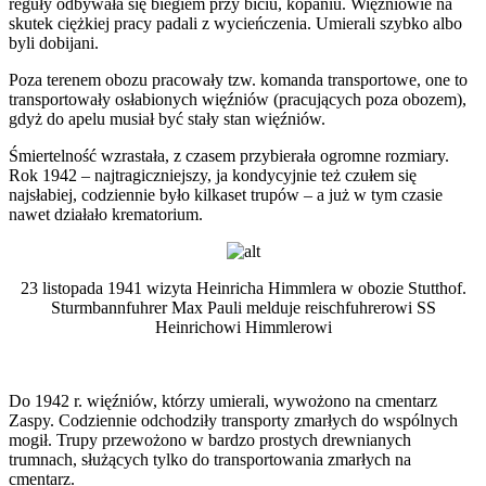
reguły odbywała się biegiem przy biciu, kopaniu. Więźniowie na
skutek ciężkiej pracy padali z wycieńczenia. Umierali szybko albo
byli dobijani.
Poza terenem obozu pracowały tzw. komanda transportowe, one to
transportowały osłabionych więźniów (pracujących poza obozem),
gdyż do apelu musiał być stały stan więźniów.
Śmiertelność wzrastała, z czasem przybierała ogromne rozmiary.
Rok 1942 – najtragiczniejszy, ja kondycyjnie też czułem się
najsłabiej, codziennie było kilkaset trupów – a już w tym czasie
nawet działało krematorium.
23 listopada 1941 wizyta Heinricha Himmlera w obozie Stutthof.
Sturmbannfuhrer Max Pauli melduje reischfuhrerowi SS
Heinrichowi Himmlerowi
Do 1942 r. więźniów, którzy umierali, wywożono na cmentarz
Zaspy. Codziennie odchodziły transporty zmarłych do wspólnych
mogił. Trupy przewożono w bardzo prostych drewnianych
trumnach, służących tylko do transportowania zmarłych na
cmentarz.