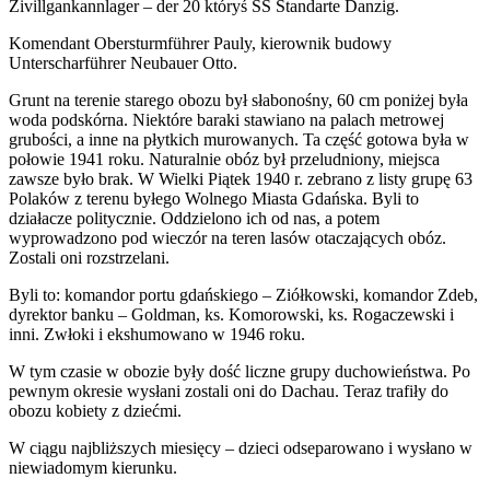
Zivillgankannlager – der 20 któryś SS Standarte Danzig.
Komendant Obersturmführer Pauly, kierownik budowy
Unterscharführer Neubauer Otto.
Grunt na terenie starego obozu był słabonośny, 60 cm poniżej była
woda podskórna. Niektóre baraki stawiano na palach metrowej
grubości, a inne na płytkich murowanych. Ta część gotowa była w
połowie 1941 roku. Naturalnie obóz był przeludniony, miejsca
zawsze było brak. W Wielki Piątek 1940 r. zebrano z listy grupę 63
Polaków z terenu byłego Wolnego Miasta Gdańska. Byli to
działacze politycznie. Oddzielono ich od nas, a potem
wyprowadzono pod wieczór na teren lasów otaczających obóz.
Zostali oni rozstrzelani.
Byli to: komandor portu gdańskiego – Ziółkowski, komandor Zdeb,
dyrektor banku – Goldman, ks. Komorowski, ks. Rogaczewski i
inni. Zwłoki i ekshumowano w 1946 roku.
W tym czasie w obozie były dość liczne grupy duchowieństwa. Po
pewnym okresie wysłani zostali oni do Dachau. Teraz trafiły do
obozu kobiety z dziećmi.
W ciągu najbliższych miesięcy – dzieci odseparowano i wysłano w
niewiadomym kierunku.