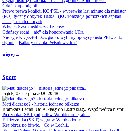
Czytaj historię u źródła. 45 lat "Tygodnika Solidarność"
Gdańsk upamiętnił...
Prawo prawa koalicji KO/PSL - wyprawka last minute dla minister
(PO)lityczny dobytek Tuska - (KO)lonizacja pomorskich szpitali
na... garbach chorych
Włodek Szymański zszedł z trasy...
Gdańscy radni: "nie" dla honorowania UPA
Nie żyje Krzysztof Dowgiałło, wybitny opozycjonista PRL, autor
słynnej „Ballady o Janku Wiśniewskim”
więcej ...
Sport
piątek, 07 sierpnia 2026 20:48
Mati dlaczego? - historia jednego piłkarza...
Bramkarz Lechii. Od A-klasy do Ekstraklasy. Współtwórca historii
Pieczonka (SKT) odpadł w Wimbledonie, ale...
F. Pieczonka (SKT) zagra w Wimbledonie
Krajobraz po bitwie... Co w Lechii...
SKT na Roland Garros - F. Pieczonka odpadł, bo sędzia ukradł...