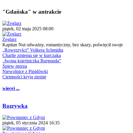
"Gdańska" w antrakcie
piątek, 02 maja 2025 08:00
Żeglarz
Kapitan Nut odważny, romantyczny, bez skazy, poświęcił swoje
„Rowerzyści” Volkera Schmidta
Charlie zmienia się w kurczaka
„Iwona księżniczka Burgunda”
Śpiew morza
Niewolnice z Pipidówki
Ciemności kryją ziemię
więcej ...
Rozrywka
piątek, 05 stycznia 2024 16:35