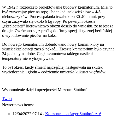
W 1942 r. rozpoczęto projektowanie budowy krematorium. Miał to
być zwyczajny piec na ropę. Jeden ładunek więźniów – 4-5
nieboszczyków. Proces spalania trwał około 30-40 minut, przy
czym zużywało się około 6 kg ropy. Po pewnym okresie
„eksploatacji” kierownictwo obozu doszło do wniosku, że to jest za
drogie. Zwrócono się z prośbą do firmy specjalistycznej berlińskiej
o wybudowanie pieców na koks.
Do nowego krematorium dobudowano nowy komin, który na
skutek eksploatacji zaczął pękać... Zresztą krematorium było czynne
24 godziny na dobę. Cegła szamotowa takiego nasilenia
temperatury nie wytrzymywała.
To był okres, kiedy śmierć najczęściej następowała na skutek
wycieńczenia i głodu – codziennie umierało kilkuset więźniów.
Wspomnienie dzięki uprzejmości Muzeum Stutthof
Tweet
Newer news items:
12/04/2022 07:14
-
Konzentrationslager Stutthof cz. 6