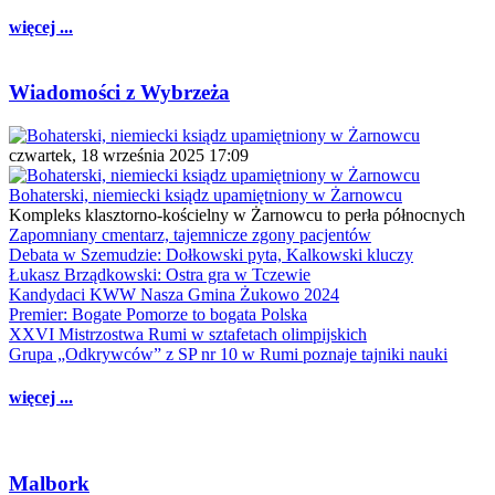
więcej ...
Wiadomości z Wybrzeża
czwartek, 18 września 2025 17:09
Bohaterski, niemiecki ksiądz upamiętniony w Żarnowcu
Kompleks klasztorno-kościelny w Żarnowcu to perła północnych
Zapomniany cmentarz, tajemnicze zgony pacjentów
Debata w Szemudzie: Dołkowski pyta, Kalkowski kluczy
Łukasz Brządkowski: Ostra gra w Tczewie
Kandydaci KWW Nasza Gmina Żukowo 2024
Premier: Bogate Pomorze to bogata Polska
XXVI Mistrzostwa Rumi w sztafetach olimpijskich
Grupa „Odkrywców” z SP nr 10 w Rumi poznaje tajniki nauki
więcej ...
Malbork