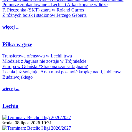
Pomorze znokautowane - Lechia i Arka skopane w lidze
F. Pieczonka (SKT) zagra w Roland Garros
Z różnych boisk i stadionów Jerzego Geberta
więcej ...
Piłka w grze
Transferowa ofensywa w Lechii trwa
Młodzież z Jaguara nie zostaje w Trójmieście
Europa w Gdańsku*Stracona szansa Jaguara?
Lechia już świętuje, Arka musi postawić kropkę nad i, jubileusz
Budziwojskiego
więcej ...
Lechia
środa, 08 lipca 2026 19:31