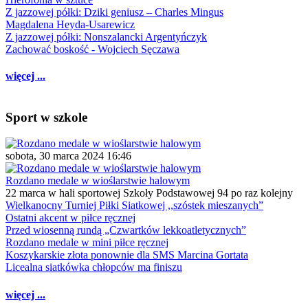
Z jazzowej półki: Dziki geniusz – Charles Mingus
Magdalena Heyda-Usarewicz
Z jazzowej półki: Nonszalancki Argentyńczyk
Zachować boskość - Wojciech Sęczawa
więcej ...
Sport w szkole
sobota, 30 marca 2024 16:46
Rozdano medale w wioślarstwie halowym
22 marca w hali sportowej Szkoły Podstawowej 94 po raz kolejny
Wielkanocny Turniej Piłki Siatkowej ,,szóstek mieszanych”
Ostatni akcent w piłce ręcznej
Przed wiosenną rundą „Czwartków lekkoatletycznych”
Rozdano medale w mini piłce ręcznej
Koszykarskie złota ponownie dla SMS Marcina Gortata
Licealna siatkówka chłopców ma finiszu
więcej ...