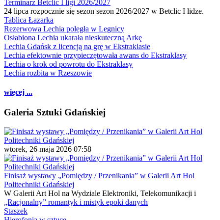
Terminarz Betclic I ligi 2026/2027
24 lipca rozpocznie się sezon sezon 2026/2027 w Betclic I lidze.
Tablica Łazarka
Rezerwowa Lechia poległa w Legnicy
Osłabiona Lechia ukarała nieskuteczną Arkę
Lechia Gdańsk z licencją na grę w Ekstraklasie
Lechia efektownie przypieczętowała awans do Ekstraklasy
Lechia o krok od powrotu do Ekstraklasy
Lechia rozbita w Rzeszowie
więcej ...
Galeria Sztuki Gdańskiej
wtorek, 26 maja 2026 07:58
Finisaż wystawy „Pomiędzy / Przenikania” w Galerii Art Hol
Politechniki Gdańskiej
W Galerii Art Hol na Wydziale Elektroniki, Telekomunikacji i
„Racjonalny” romantyk i mistyk epoki danych
Staszek
Hierofonia w sztuce