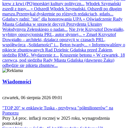
krew z krwi (PO)morskiej kultury polityczn...
Włodek Szymański
zszedł z trasy...
»
Odszedł Włodek Szymański. Odszedł po długim
marszu.Przemykał dyskretnie po różnych redakcjach, gdańs...
Gdańscy radni: "nie" dla honorowania UPA
»
Oświadczenie Rady
Miasta Gdańska w sprawie decyzji Prezydenta Ukrainy
Wołodymyra Zełenskiego o nadan...
Nie żyje Krzysztof Dowgiałło,
wybitny opozycjonista PRL, autor słynnej...
»
Zmarł Krzysztof
Dowgiałło – architekt, działacz opozycji w czasach PRL,
współtwórca „Solidarności” i...
Beton twardy...
»
Informowaliśmy o
pikiecie zbuntowanych Rad Dzielnic Gdańska przed Żakiem,
siedzibą RMG. Wydarzenie z...
Kruszenie betonu
»
W czwartek, 18
czerwca, pod siedzibą Rady Miasta Gdańska (dawnego Żaku)
odbędzie się pikieta zbuntow...
Wiadomości
czwartek, 06 sierpnia 2026 09:01
"TOP 20" w enklawie Tuska - przybywa "półmilionerów" na
Pomorzu
Przy 3,4 proc. inflacji rocznej w 2025 roku, wynagrodzenia
pomorskiej