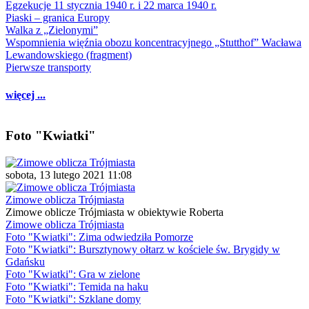
Egzekucje 11 stycznia 1940 r. i 22 marca 1940 r.
Piaski – granica Europy
Walka z „Zielonymi”
Wspomnienia więźnia obozu koncentracyjnego „Stutthof” Wacława
Lewandowskiego (fragment)
Pierwsze transporty
więcej ...
Foto "Kwiatki"
sobota, 13 lutego 2021 11:08
Zimowe oblicza Trójmiasta
Zimowe oblicze Trójmiasta w obiektywie Roberta
Zimowe oblicza Trójmiasta
Foto "Kwiatki": Zima odwiedziła Pomorze
Foto "Kwiatki": Bursztynowy ołtarz w kościele św. Brygidy w
Gdańsku
Foto "Kwiatki": Gra w zielone
Foto "Kwiatki": Temida na haku
Foto "Kwiatki": Szklane domy