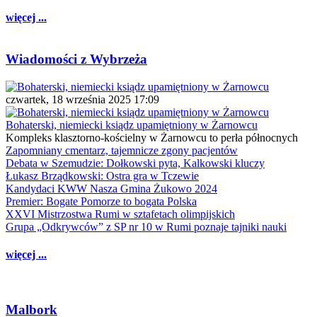
więcej ...
Wiadomości z Wybrzeża
czwartek, 18 września 2025 17:09
Bohaterski, niemiecki ksiądz upamiętniony w Żarnowcu
Kompleks klasztorno-kościelny w Żarnowcu to perła północnych
Zapomniany cmentarz, tajemnicze zgony pacjentów
Debata w Szemudzie: Dołkowski pyta, Kalkowski kluczy
Łukasz Brządkowski: Ostra gra w Tczewie
Kandydaci KWW Nasza Gmina Żukowo 2024
Premier: Bogate Pomorze to bogata Polska
XXVI Mistrzostwa Rumi w sztafetach olimpijskich
Grupa „Odkrywców” z SP nr 10 w Rumi poznaje tajniki nauki
więcej ...
Malbork