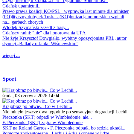
Czytaj historię u źródła. 45 lat "Tygodnika Solidarność"
Gdańsk upamiętnił...
Prawo prawa koalicji KO/PSL - wyprawka last minute dla minister
(PO)lityczny dobytek Tuska - (KO)lonizacja pomorskich szpitali
na... garbach chorych
Włodek Szymański zszedł z trasy...
Gdańscy radni: "nie" dla honorowania UPA
Nie żyje Krzysztof Dowgiałło, wybitny opozycjonista PRL, autor
słynnej „Ballady o Janku Wiśniewskim”
więcej ...
Sport
środa, 03 czerwca 2026 14:04
Krajobraz po bitwie... Co w Lechii...
Nie minęło jeszcze dwa tygodnie po sensacyjnej degradacji Lechii
Pieczonka (SKT) odpadł w Wimbledonie, ale...
F. Pieczonka (SKT) zagra w Wimbledonie
SKT na Roland Garros - F. Pieczonka odpadł, bo sędzia ukradł...
Pomorze znokautowane - Lechia i Arka skopane w lidze