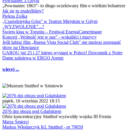
Powstaniec z Gdyni
„Powstaniec 1863”- to długo oczekiwany film o wielkim bohaterze
Jak się tu znaleźliśmy?
Piękna Zośka
„Czarodziejska Góra” w Teatrze Miejskim w Gdyni
„WYZWOLENIE”...?
Święto kina w Toruniu – Festiwal EnergaCamerimage
Koncert „Wolność jest w nas” - wokaliści i muzycy
Jeśli lubisz film „Buena Vista Social Club” nie możesz przegapić
show na Ołowiance
GAROU już 25 i 27 lutego wystąpi w Polsce! Dzwonnik z Notre
Dame zaśpiewa w ERGO Arenie
więcej ...
piątek, 16 września 2022 18:15
2076 dni obozu pod Gdańskiem
Obóz koncentracyjny Stutthof wyzwoliły wojska III Frontu
Marsz Śmierci
Markus Włodarczyk KL Stutthof - nr 79059