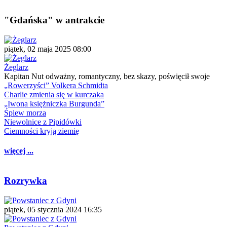
"Gdańska" w antrakcie
piątek, 02 maja 2025 08:00
Żeglarz
Kapitan Nut odważny, romantyczny, bez skazy, poświęcił swoje
„Rowerzyści” Volkera Schmidta
Charlie zmienia się w kurczaka
„Iwona księżniczka Burgunda”
Śpiew morza
Niewolnice z Pipidówki
Ciemności kryją ziemię
więcej ...
Rozrywka
piątek, 05 stycznia 2024 16:35