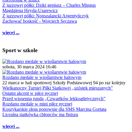
Z jazzowej półki: Dziki geniusz – Charles Mingus
Magdalena Heyda-Usarewicz
Z jazzowej półki: Nonszalancki Argentyńczyk
Zachować boskość - Wojciech Sęczawa
więcej ...
Sport w szkole
sobota, 30 marca 2024 16:46
Rozdano medale w wioślarstwie halowym
22 marca w hali sportowej Szkoły Podstawowej 94 po raz kolejny
Wielkanocny Turniej Piłki Siatkowej ,,szóstek mieszanych”
Ostatni akcent w piłce ręcznej
Przed wiosenną rundą „Czwartków lekkoatletycznych”
Rozdano medale w mini piłce ręcznej
Koszykarskie złota ponownie dla SMS Marcina Gortata
Licealna siatkówka chłopców ma finiszu
więcej ...