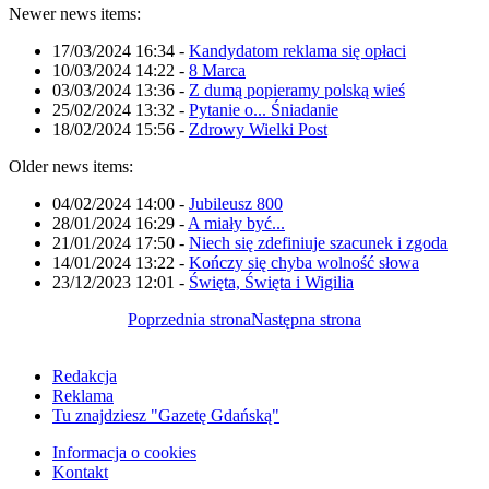
Newer news items:
17/03/2024 16:34
-
Kandydatom reklama się opłaci
10/03/2024 14:22
-
8 Marca
03/03/2024 13:36
-
Z dumą popieramy polską wieś
25/02/2024 13:32
-
Pytanie o... Śniadanie
18/02/2024 15:56
-
Zdrowy Wielki Post
Older news items:
04/02/2024 14:00
-
Jubileusz 800
28/01/2024 16:29
-
A miały być...
21/01/2024 17:50
-
Niech się zdefiniuje szacunek i zgoda
14/01/2024 13:22
-
Kończy się chyba wolność słowa
23/12/2023 12:01
-
Święta, Święta i Wigilia
Poprzednia strona
Następna strona
Redakcja
Reklama
Tu znajdziesz "Gazetę Gdańską"
Informacja o cookies
Kontakt