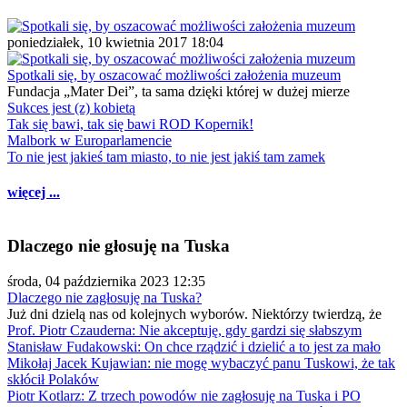
poniedziałek, 10 kwietnia 2017 18:04
Spotkali się, by oszacować możliwości założenia muzeum
Fundacja „Mater Dei”, ta sama dzięki której w dużej mierze
Sukces jest (z) kobietą
Tak się bawi, tak się bawi ROD Kopernik!
Malbork w Europarlamencie
To nie jest jakieś tam miasto, to nie jest jakiś tam zamek
więcej ...
Dlaczego nie głosuję na Tuska
środa, 04 października 2023 12:35
Dlaczego nie zagłosuję na Tuska?
Już dni dzielą nas od kolejnych wyborów. Niektórzy twierdzą, że
Prof. Piotr Czauderna: Nie akceptuję, gdy gardzi się słabszym
Stanisław Fudakowski: On chce rządzić i dzielić a to jest za mało
Mikołaj Jacek Kujawian: nie mogę wybaczyć panu Tuskowi, że tak
skłócił Polaków
Piotr Kotlarz: Z trzech powodów nie zagłosuję na Tuska i PO