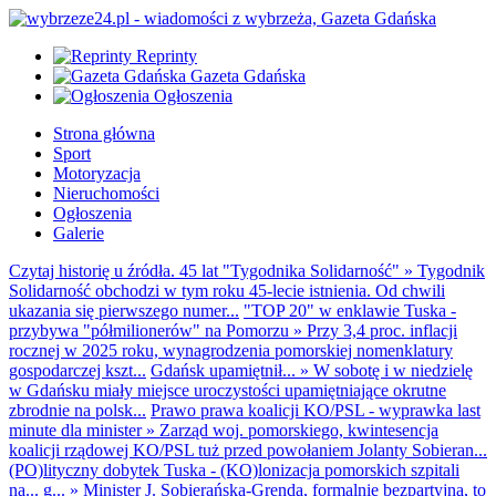
Reprinty
Gazeta Gdańska
Ogłoszenia
Strona główna
Sport
Motoryzacja
Nieruchomości
Ogłoszenia
Galerie
Czytaj historię u źródła. 45 lat "Tygodnika Solidarność"
»
Tygodnik
Solidarność obchodzi w tym roku 45-lecie istnienia. Od chwili
ukazania się pierwszego numer...
"TOP 20" w enklawie Tuska -
przybywa "półmilionerów" na Pomorzu
»
Przy 3,4 proc. inflacji
rocznej w 2025 roku, wynagrodzenia pomorskiej nomenklatury
gospodarczej kszt...
Gdańsk upamiętnił...
»
W sobotę i w niedzielę
w Gdańsku miały miejsce uroczystości upamiętniające okrutne
zbrodnie na polsk...
Prawo prawa koalicji KO/PSL - wyprawka last
minute dla minister
»
Zarząd woj. pomorskiego, kwintesencja
koalicji rządowej KO/PSL tuż przed powołaniem Jolanty Sobieran...
(PO)lityczny dobytek Tuska - (KO)lonizacja pomorskich szpitali
na... g...
»
Minister J. Sobierańska-Grenda, formalnie bezpartyjna, to