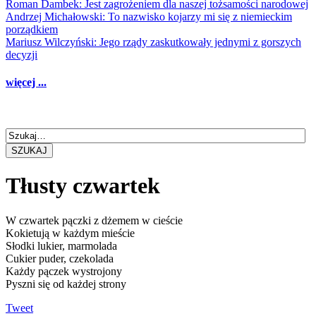
Roman Dambek: Jest zagrożeniem dla naszej tożsamości narodowej
Andrzej Michałowski: To nazwisko kojarzy mi się z niemieckim
porządkiem
Mariusz Wilczyński: Jego rządy zaskutkowały jednymi z gorszych
decyzji
więcej ...
SZUKAJ
Tłusty czwartek
W czwartek pączki z dżemem w cieście
Kokietują w każdym mieście
Słodki lukier, marmolada
Cukier puder, czekolada
Każdy pączek wystrojony
Pyszni się od każdej strony
Tweet