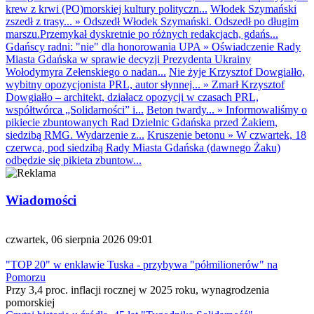
krew z krwi (PO)morskiej kultury polityczn...
Włodek Szymański
zszedł z trasy...
»
Odszedł Włodek Szymański. Odszedł po długim
marszu.Przemykał dyskretnie po różnych redakcjach, gdańs...
Gdańscy radni: "nie" dla honorowania UPA
»
Oświadczenie Rady
Miasta Gdańska w sprawie decyzji Prezydenta Ukrainy
Wołodymyra Zełenskiego o nadan...
Nie żyje Krzysztof Dowgiałło,
wybitny opozycjonista PRL, autor słynnej...
»
Zmarł Krzysztof
Dowgiałło – architekt, działacz opozycji w czasach PRL,
współtwórca „Solidarności” i...
Beton twardy...
»
Informowaliśmy o
pikiecie zbuntowanych Rad Dzielnic Gdańska przed Żakiem,
siedzibą RMG. Wydarzenie z...
Kruszenie betonu
»
W czwartek, 18
czerwca, pod siedzibą Rady Miasta Gdańska (dawnego Żaku)
odbędzie się pikieta zbuntow...
Wiadomości
czwartek, 06 sierpnia 2026 09:01
"TOP 20" w enklawie Tuska - przybywa "półmilionerów" na
Pomorzu
Przy 3,4 proc. inflacji rocznej w 2025 roku, wynagrodzenia
pomorskiej