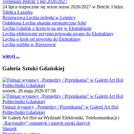
Terminarz Betclic I ligi 2026/2027
24 lipca rozpocznie się sezon sezon 2026/2027 w Betclic I lidze.
Tablica Łazarka
Rezerwowa Lechia poległa w Legnicy
Osłabiona Lechia ukarała nieskuteczną Arkę
Lechia Gdańsk z licencją na grę w Ekstraklasie
Lechia efektownie przypieczętowała awans do Ekstraklasy
Lechia o krok od powrotu do Ekstraklasy
Lechia rozbita w Rzeszowie
więcej ...
Galeria Sztuki Gdańskiej
wtorek, 26 maja 2026 07:58
Finisaż wystawy „Pomiędzy / Przenikania” w Galerii Art Hol
Politechniki Gdańskiej
W Galerii Art Hol na Wydziale Elektroniki, Telekomunikacji i
„Racjonalny” romantyk i mistyk epoki danych
Staszek
Hierofonia w sztuce