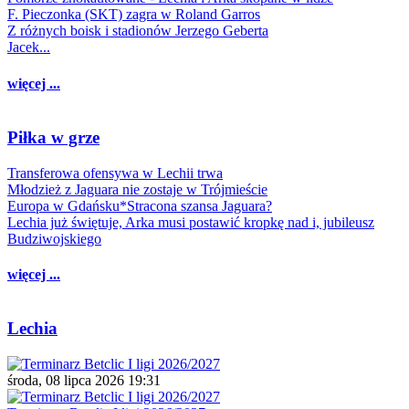
F. Pieczonka (SKT) zagra w Roland Garros
Z różnych boisk i stadionów Jerzego Geberta
Jacek...
więcej ...
Piłka w grze
Transferowa ofensywa w Lechii trwa
Młodzież z Jaguara nie zostaje w Trójmieście
Europa w Gdańsku*Stracona szansa Jaguara?
Lechia już świętuje, Arka musi postawić kropkę nad i, jubileusz
Budziwojskiego
więcej ...
Lechia
środa, 08 lipca 2026 19:31