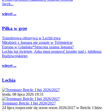
Jacek...
więcej ...
Piłka w grze
Transferowa ofensywa w Lechii trwa
Młodzież z Jaguara nie zostaje w Trójmieście
Europa w Gdańsku*Stracona szansa Jaguara?
Lechia już świętuje, Arka musi postawić kropkę nad i, jubileusz
Budziwojskiego
więcej ...
Lechia
środa, 08 lipca 2026 19:31
Terminarz Betclic I ligi 2026/2027
24 lipca rozpocznie się sezon sezon 2026/2027 w Betclic I lidze.