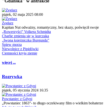
"Gdańska" w antrakcie
piątek, 02 maja 2025 08:00
Żeglarz
Kapitan Nut odważny, romantyczny, bez skazy, poświęcił swoje
„Rowerzyści” Volkera Schmidta
Charlie zmienia się w kurczaka
„Iwona księżniczka Burgunda”
Śpiew morza
Niewolnice z Pipidówki
Ciemności kryją ziemię
więcej ...
Rozrywka
piątek, 05 stycznia 2024 16:35
Powstaniec z Gdyni
„Powstaniec 1863”- to długo oczekiwany film o wielkim bohaterze