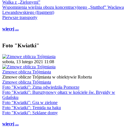
Walka z „Zielonymi”
Wspomnienia więźnia obozu koncentracyjnego „Stutthof” Wacława
Lewandowskiego (fragment)
Pierwsze transporty
więcej ...
Foto "Kwiatki"
sobota, 13 lutego 2021 11:08
Zimowe oblicza Trójmiasta
Zimowe oblicze Trójmiasta w obiektywie Roberta
Zimowe oblicza Trójmiasta
Foto "Kwiatki": Zima odwiedziła Pomorze
Foto "Kwiatki": Bursztynowy ołtarz w kościele św. Brygidy w
Gdańsku
Foto "Kwiatki": Gra w zielone
Foto "Kwiatki": Temida na haku
Foto "Kwiatki": Szklane domy
więcej ...