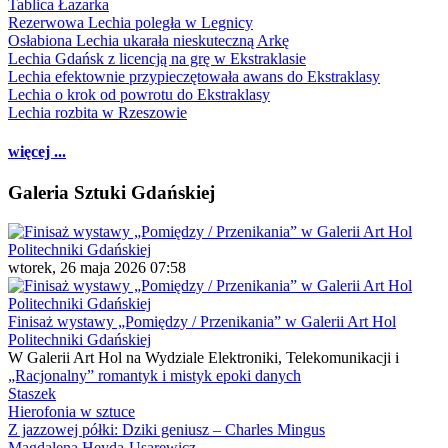
Tablica Łazarka
Rezerwowa Lechia poległa w Legnicy
Osłabiona Lechia ukarała nieskuteczną Arkę
Lechia Gdańsk z licencją na grę w Ekstraklasie
Lechia efektownie przypieczętowała awans do Ekstraklasy
Lechia o krok od powrotu do Ekstraklasy
Lechia rozbita w Rzeszowie
więcej ...
Galeria Sztuki Gdańskiej
wtorek, 26 maja 2026 07:58
Finisaż wystawy „Pomiędzy / Przenikania” w Galerii Art Hol
Politechniki Gdańskiej
W Galerii Art Hol na Wydziale Elektroniki, Telekomunikacji i
„Racjonalny” romantyk i mistyk epoki danych
Staszek
Hierofonia w sztuce
Z jazzowej półki: Dziki geniusz – Charles Mingus
Magdalena Heyda-Usarewicz