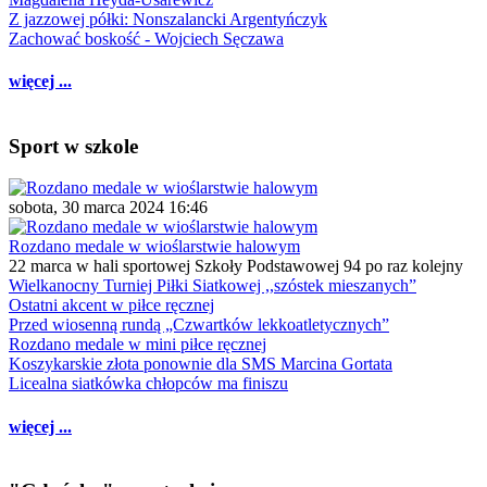
Z jazzowej półki: Nonszalancki Argentyńczyk
Zachować boskość - Wojciech Sęczawa
więcej ...
Sport w szkole
sobota, 30 marca 2024 16:46
Rozdano medale w wioślarstwie halowym
22 marca w hali sportowej Szkoły Podstawowej 94 po raz kolejny
Wielkanocny Turniej Piłki Siatkowej ,,szóstek mieszanych”
Ostatni akcent w piłce ręcznej
Przed wiosenną rundą „Czwartków lekkoatletycznych”
Rozdano medale w mini piłce ręcznej
Koszykarskie złota ponownie dla SMS Marcina Gortata
Licealna siatkówka chłopców ma finiszu
więcej ...