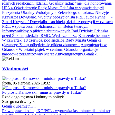
różnych redakcjach, gdańs...
Gdańscy radni: "nie" dla honorowania
UPA
»
Oświadczenie Rady Miasta Gdańska w sprawie decyzji
Prezydenta Ukrainy Wołodymyra Zełenskiego o nadan...
Nie żyje
Krzysztof Dowgiałło, wybitny opozycjonista PRL, autor słynnej...
»
Zmarł Krzysztof Dowgiałło – architekt, działacz opozycji w czasach
PRL, współtwórca „Solidarności” i...
Beton twardy...
»
Informowaliśmy o pikiecie zbuntowanych Rad Dzielnic Gdańska
przed Żakiem, siedzibą RMG. Wydarzenie z...
Kruszenie betonu
»
W czwartek, 18 czerwca, pod siedzibą Rady Miasta Gdańska
(dawnego Żaku) odbędzie się pikieta zbuntow...
Antymigracja w
Gdańsk
»
W ostatni piątek w centrum Gdańska organizacje
narodowe zorganizowały Marsz Antyemigracyjny.Gdański ...
Wiadomości
środa, 05 sierpnia 2026 19:32
Po prostu Karnowski - minister prawdy u Tuska?
Rzadkiego męstwa i kultury to polityk.
Stać go na drwiny z
Gdańsk upamiętnił...
Prawo prawa koalicji KO/PSL - wyprawka last minute dla minister