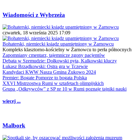
Wiadomości z Wybrzeża
czwartek, 18 września 2025 17:09
Bohaterski, niemiecki ksiądz upamiętniony w Żarnowcu
Kompleks klasztorno-kościelny w Żarnowcu to perła północnych
Zapomniany cmentarz, tajemnicze zgony pacjentów
Debata w Szemudzie: Dołkowski pyta, Kalkowski kluczy
Łukasz Brządkowski: Ostra gra w Tczewie
Kandydaci KWW Nasza Gmina Żukowo 2024
Premier: Bogate Pomorze to bogata Polska
XXVI Mistrzostwa Rumi w sztafetach olimpijskich
Grupa „Odkrywców” z SP nr 10 w Rumi poznaje tajniki nauki
więcej ...
Malbork