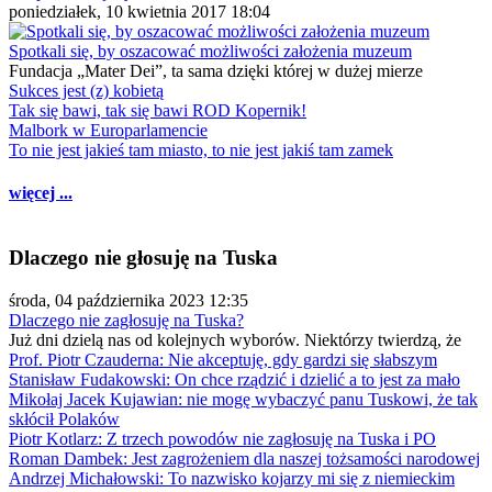
poniedziałek, 10 kwietnia 2017 18:04
Spotkali się, by oszacować możliwości założenia muzeum
Fundacja „Mater Dei”, ta sama dzięki której w dużej mierze
Sukces jest (z) kobietą
Tak się bawi, tak się bawi ROD Kopernik!
Malbork w Europarlamencie
To nie jest jakieś tam miasto, to nie jest jakiś tam zamek
więcej ...
Dlaczego nie głosuję na Tuska
środa, 04 października 2023 12:35
Dlaczego nie zagłosuję na Tuska?
Już dni dzielą nas od kolejnych wyborów. Niektórzy twierdzą, że
Prof. Piotr Czauderna: Nie akceptuję, gdy gardzi się słabszym
Stanisław Fudakowski: On chce rządzić i dzielić a to jest za mało
Mikołaj Jacek Kujawian: nie mogę wybaczyć panu Tuskowi, że tak
skłócił Polaków
Piotr Kotlarz: Z trzech powodów nie zagłosuję na Tuska i PO
Roman Dambek: Jest zagrożeniem dla naszej tożsamości narodowej
Andrzej Michałowski: To nazwisko kojarzy mi się z niemieckim