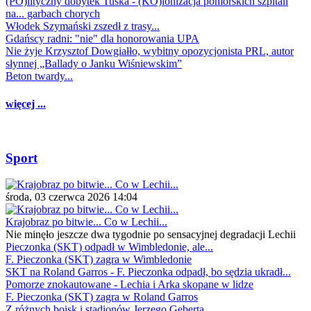
(PO)lityczny dobytek Tuska - (KO)lonizacja pomorskich szpitali
na... garbach chorych
Włodek Szymański zszedł z trasy...
Gdańscy radni: "nie" dla honorowania UPA
Nie żyje Krzysztof Dowgiałło, wybitny opozycjonista PRL, autor
słynnej „Ballady o Janku Wiśniewskim”
Beton twardy...
więcej ...
Sport
środa, 03 czerwca 2026 14:04
Krajobraz po bitwie... Co w Lechii...
Nie minęło jeszcze dwa tygodnie po sensacyjnej degradacji Lechii
Pieczonka (SKT) odpadł w Wimbledonie, ale...
F. Pieczonka (SKT) zagra w Wimbledonie
SKT na Roland Garros - F. Pieczonka odpadł, bo sędzia ukradł...
Pomorze znokautowane - Lechia i Arka skopane w lidze
F. Pieczonka (SKT) zagra w Roland Garros
Z różnych boisk i stadionów Jerzego Geberta