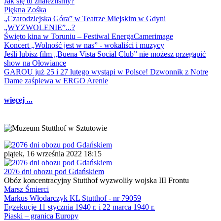
Jak się tu znaleźliśmy?
Piękna Zośka
„Czarodziejska Góra” w Teatrze Miejskim w Gdyni
„WYZWOLENIE”...?
Święto kina w Toruniu – Festiwal EnergaCamerimage
Koncert „Wolność jest w nas” - wokaliści i muzycy
Jeśli lubisz film „Buena Vista Social Club” nie możesz przegapić
show na Ołowiance
GAROU już 25 i 27 lutego wystąpi w Polsce! Dzwonnik z Notre
Dame zaśpiewa w ERGO Arenie
więcej ...
piątek, 16 września 2022 18:15
2076 dni obozu pod Gdańskiem
Obóz koncentracyjny Stutthof wyzwoliły wojska III Frontu
Marsz Śmierci
Markus Włodarczyk KL Stutthof - nr 79059
Egzekucje 11 stycznia 1940 r. i 22 marca 1940 r.
Piaski – granica Europy