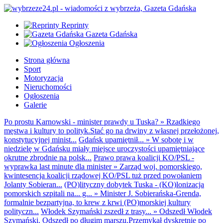
Reprinty
Gazeta Gdańska
Ogłoszenia
Strona główna
Sport
Motoryzacja
Nieruchomości
Ogłoszenia
Galerie
Po prostu Karnowski - minister prawdy u Tuska?
»
Rzadkiego
męstwa i kultury to polityk.Stać go na drwiny z własnej przełożonej,
konstytucyjnej minist...
Gdańsk upamiętnił...
»
W sobotę i w
niedzielę w Gdańsku miały miejsce uroczystości upamiętniające
okrutne zbrodnie na polsk...
Prawo prawa koalicji KO/PSL -
wyprawka last minute dla minister
»
Zarząd woj. pomorskiego,
kwintesencja koalicji rządowej KO/PSL tuż przed powołaniem
Jolanty Sobieran...
(PO)lityczny dobytek Tuska - (KO)lonizacja
pomorskich szpitali na... g...
»
Minister J. Sobierańska-Grenda,
formalnie bezpartyjna, to krew z krwi (PO)morskiej kultury
polityczn...
Włodek Szymański zszedł z trasy...
»
Odszedł Włodek
Szymański. Odszedł po długim marszu.Przemykał dyskretnie po