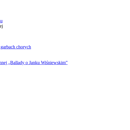
zu
ej
. garbach chorych
ynnej „Ballady o Janku Wiśniewskim”