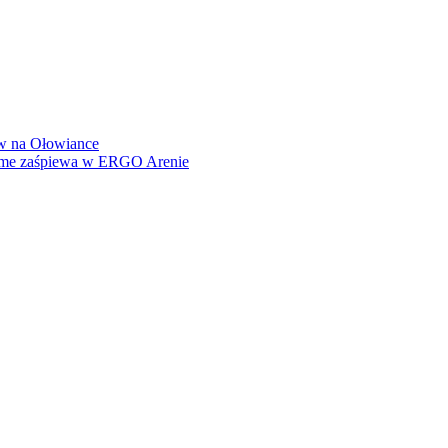
how na Ołowiance
Dame zaśpiewa w ERGO Arenie