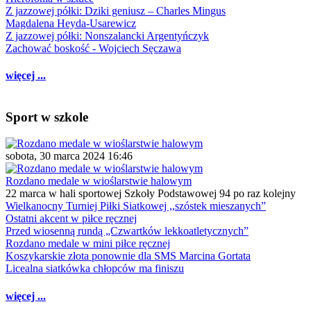
Z jazzowej półki: Dziki geniusz – Charles Mingus
Magdalena Heyda-Usarewicz
Z jazzowej półki: Nonszalancki Argentyńczyk
Zachować boskość - Wojciech Sęczawa
więcej ...
Sport w szkole
sobota, 30 marca 2024 16:46
Rozdano medale w wioślarstwie halowym
22 marca w hali sportowej Szkoły Podstawowej 94 po raz kolejny
Wielkanocny Turniej Piłki Siatkowej ,,szóstek mieszanych”
Ostatni akcent w piłce ręcznej
Przed wiosenną rundą „Czwartków lekkoatletycznych”
Rozdano medale w mini piłce ręcznej
Koszykarskie złota ponownie dla SMS Marcina Gortata
Licealna siatkówka chłopców ma finiszu
więcej ...