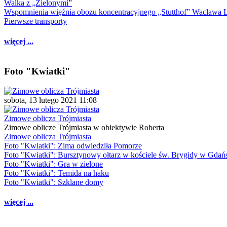
Walka z „Zielonymi”
Wspomnienia więźnia obozu koncentracyjnego „Stutthof” Wacława 
Pierwsze transporty
więcej ...
Foto "Kwiatki"
sobota, 13 lutego 2021 11:08
Zimowe oblicza Trójmiasta
Zimowe oblicze Trójmiasta w obiektywie Roberta
Zimowe oblicza Trójmiasta
Foto "Kwiatki": Zima odwiedziła Pomorze
Foto "Kwiatki": Bursztynowy ołtarz w kościele św. Brygidy w Gdań
Foto "Kwiatki": Gra w zielone
Foto "Kwiatki": Temida na haku
Foto "Kwiatki": Szklane domy
więcej ...