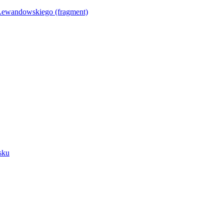
Lewandowskiego (fragment)
sku