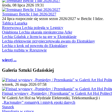
środa, 08 lipca 2026 19:31
Terminarz Betclic I ligi 2026/2027
24 lipca rozpocznie się sezon sezon 2026/2027 w Betclic I lidze.
Tablica Łazarka
Rezerwowa Lechia poległa w Legnicy
Osłabiona Lechia ukarała nieskuteczną Arkę
Lechia Gdańsk z licencją na grę w Ekstraklasie
Lechia efektownie przypieczętowała awans do Ekstraklasy
Lechia o krok od powrotu do Ekstraklasy
Lechia rozbita w Rzeszowie
więcej ...
Galeria Sztuki Gdańskiej
wtorek, 26 maja 2026 07:58
Finisaż wystawy „Pomiędzy / Przenikania” w Galerii Art Hol Politec
W Galerii Art Hol na Wydziale Elektroniki, Telekomunikacji i
„Racjonalny” romantyk i mistyk epoki danych
Staszek
Hierofonia w sztuce