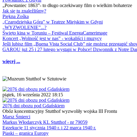
„Powstaniec 1863”- to długo oczekiwany film o wielkim bohaterze
Jak się tu znaleźliśmy?
Piękna Zośka
„Czarodziejska Góra” w Teatrze Miejskim w Gdyni
„WYZWOLENIE”...?
Święto kina w Toruniu – Festiwal EnergaCamerimage
Koncert „Wolność jest w nas” - wokaliści i muzycy
Jeśli lubisz film „Buena Vista Social Club” nie możesz przegapić s
GAROU już 25 i 27 lutego wystąpi w Polsce! Dzwonnik z Notre 
więcej ...
piątek, 16 września 2022 18:15
2076 dni obozu pod Gdańskiem
Obóz koncentracyjny Stutthof wyzwoliły wojska III Frontu
Marsz Śmierci
Markus Włodarczyk KL Stutthof - nr 79059
Egzekucje 11 stycznia 1940 r. i 22 marca 1940 r.
Piaski – granica Europy