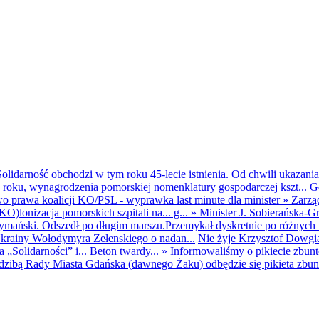
olidarność obchodzi w tym roku 45-lecie istnienia. Od chwili ukazania
25 roku, wynagrodzenia pomorskiej nomenklatury gospodarczej kszt...
G
o prawa koalicji KO/PSL - wyprawka last minute dla minister
»
Zarzą
O)lonizacja pomorskich szpitali na... g...
»
Minister J. Sobierańska-G
mański. Odszedł po długim marszu.Przemykał dyskretnie po różnych r
krainy Wołodymyra Zełenskiego o nadan...
Nie żyje Krzysztof Dowgiał
„Solidarności” i...
Beton twardy...
»
Informowaliśmy o pikiecie zbu
dzibą Rady Miasta Gdańska (dawnego Żaku) odbędzie się pikieta zbun