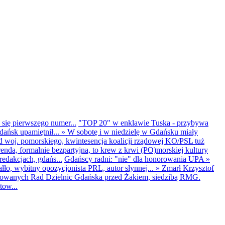
 się pierwszego numer...
"TOP 20" w enklawie Tuska - przybywa
dańsk upamiętnił...
»
W sobotę i w niedzielę w Gdańsku miały
d woj. pomorskiego, kwintesencja koalicji rządowej KO/PSL tuż
renda, formalnie bezpartyjna, to krew z krwi (PO)morskiej kultury
edakcjach, gdańs...
Gdańscy radni: "nie" dla honorowania UPA
»
ło, wybitny opozycjonista PRL, autor słynnej...
»
Zmarł Krzysztof
ntowanych Rad Dzielnic Gdańska przed Żakiem, siedzibą RMG.
tow...