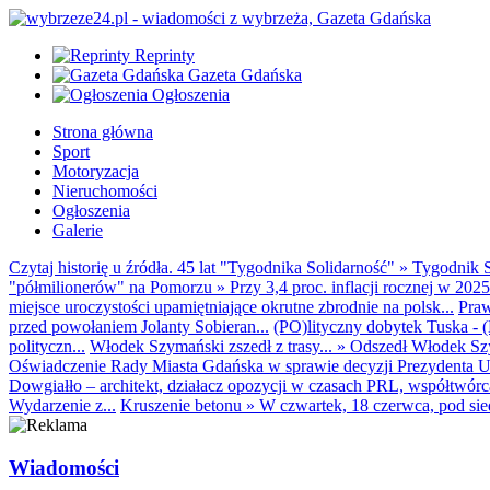
Reprinty
Gazeta Gdańska
Ogłoszenia
Strona główna
Sport
Motoryzacja
Nieruchomości
Ogłoszenia
Galerie
Czytaj historię u źródła. 45 lat "Tygodnika Solidarność"
»
Tygodnik S
"półmilionerów" na Pomorzu
»
Przy 3,4 proc. inflacji rocznej w 20
miejsce uroczystości upamiętniające okrutne zbrodnie na polsk...
Praw
przed powołaniem Jolanty Sobieran...
(PO)lityczny dobytek Tuska - (K
polityczn...
Włodek Szymański zszedł z trasy...
»
Odszedł Włodek Szy
Oświadczenie Rady Miasta Gdańska w sprawie decyzji Prezydenta U
Dowgiałło – architekt, działacz opozycji w czasach PRL, współtwórca 
Wydarzenie z...
Kruszenie betonu
»
W czwartek, 18 czerwca, pod sie
Wiadomości