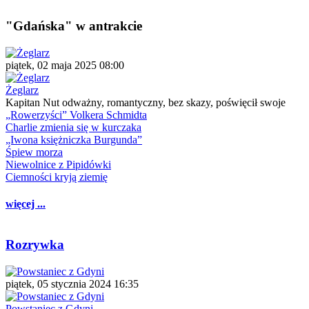
"Gdańska" w antrakcie
piątek, 02 maja 2025 08:00
Żeglarz
Kapitan Nut odważny, romantyczny, bez skazy, poświęcił swoje
„Rowerzyści” Volkera Schmidta
Charlie zmienia się w kurczaka
„Iwona księżniczka Burgunda”
Śpiew morza
Niewolnice z Pipidówki
Ciemności kryją ziemię
więcej ...
Rozrywka
piątek, 05 stycznia 2024 16:35
Powstaniec z Gdyni