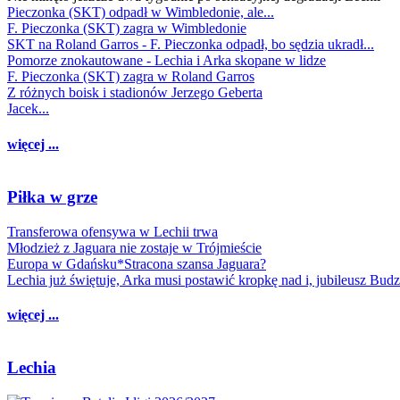
Pieczonka (SKT) odpadł w Wimbledonie, ale...
F. Pieczonka (SKT) zagra w Wimbledonie
SKT na Roland Garros - F. Pieczonka odpadł, bo sędzia ukradł...
Pomorze znokautowane - Lechia i Arka skopane w lidze
F. Pieczonka (SKT) zagra w Roland Garros
Z różnych boisk i stadionów Jerzego Geberta
Jacek...
więcej ...
Piłka w grze
Transferowa ofensywa w Lechii trwa
Młodzież z Jaguara nie zostaje w Trójmieście
Europa w Gdańsku*Stracona szansa Jaguara?
Lechia już świętuje, Arka musi postawić kropkę nad i, jubileusz Bud
więcej ...
Lechia