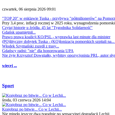
czwartek, 06 sierpnia 2026 09:01
"TOP 20" w enklawie Tuska - przybywa "półmilionerów" na Pomor
Przy 3,4 proc. inflacji rocznej w 2025 roku, wynagrodzenia pomorski
Czytaj historię u źródła. 45 lat "Tygodnika Solidarność"
Gdańsk upamiętnił...
Prawo prawa koalicji KO/PSL - wyprawka last minute dla minister
(PO)lityczny dobytek Tuska - (KO)lonizacja pomorskich szpitali na..
Włodek Szymański zszedł z trasy...
Gdańscy radni: "nie" dla honorowania UPA
Nie żyje Krzysztof Dowgiałło, wybitny opozycjonista PRL, autor sł
więcej ...
Sport
środa, 03 czerwca 2026 14:04
Krajobraz po bitwie... Co w Lechii...
Nie minęło jeszcze dwa tygodnie po sensacyjnej degradacji Lechii