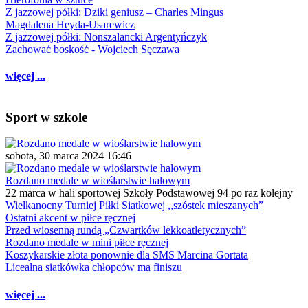
Z jazzowej półki: Dziki geniusz – Charles Mingus
Magdalena Heyda-Usarewicz
Z jazzowej półki: Nonszalancki Argentyńczyk
Zachować boskość - Wojciech Sęczawa
więcej ...
Sport w szkole
sobota, 30 marca 2024 16:46
Rozdano medale w wioślarstwie halowym
22 marca w hali sportowej Szkoły Podstawowej 94 po raz kolejny
Wielkanocny Turniej Piłki Siatkowej ,,szóstek mieszanych”
Ostatni akcent w piłce ręcznej
Przed wiosenną rundą „Czwartków lekkoatletycznych”
Rozdano medale w mini piłce ręcznej
Koszykarskie złota ponownie dla SMS Marcina Gortata
Licealna siatkówka chłopców ma finiszu
więcej ...