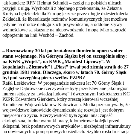
jak kanclerz RFN Helmut Schmidt – czołgi na polskich ulicach
przyjęli z ulgą. Wychodzili z błędnego przekonania, że Żelazna
Kurtyna będzie dzieliła Europę jeszcze przez długie dziesięciolecia.
Zakładali, że liberalizacja reżimów komunistycznych jest możliwa
jedynie na drodze dialogu z ich przywódcami, a oddolne zrywy
wolnościowe są skazane na niepowodzenie i mogą tylko zagrozić
odprężeniu na linii Wschód – Zachód.
– Rozmawiamy 30 lat po brutalnym tłumieniu oporu wobec
stanu wojennego. Na Górnym Śląsku był on szczególnie silny:
na KWK „Wujek”, na KWK „Manifest Lipcowy”. W
kopalniach „Ziemowit” i „Piast” trwał pod ziemią strajk do 27
grudnia 1981 roku. Dlaczego, skoro w latach 70. Górny Śląsk
był pod szczególną pieczą szefów PZPR?
Rafał Leśkiewicz: W propagandzie sukcesu lat 70 Górny Śląsk i
Zagłębie Dąbrowskie rzeczywiście były przedstawiane jako region
murem stojący za „władzą ludową” i ówczesnym I sekretarzem KC
PZPR Edwardem Gierkiem, który zresztą kierował wcześniej
Komitetem Wojewódzkim w Katowicach. Media przekonywały, że
województwo katowickie dynamicznie się rozwija i jest dobrym
miejscem do życia. Rzeczywistość była zgoła inna: zapaść
ekologiczna, trudne warunki pracy, kilometrowe kolejki przed
sklepami, brak podstawowych artykułów i niezbędnej infrastruktury
na otwieranych z pompą nowych osiedlach. Szybko rosła frustracja