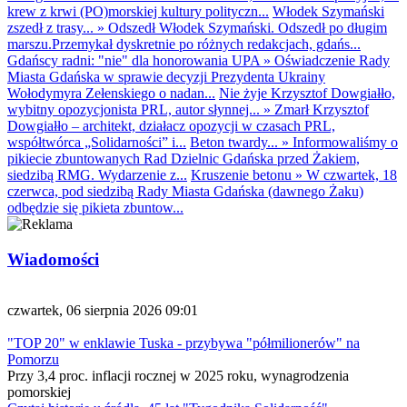
krew z krwi (PO)morskiej kultury polityczn...
Włodek Szymański
zszedł z trasy...
»
Odszedł Włodek Szymański. Odszedł po długim
marszu.Przemykał dyskretnie po różnych redakcjach, gdańs...
Gdańscy radni: "nie" dla honorowania UPA
»
Oświadczenie Rady
Miasta Gdańska w sprawie decyzji Prezydenta Ukrainy
Wołodymyra Zełenskiego o nadan...
Nie żyje Krzysztof Dowgiałło,
wybitny opozycjonista PRL, autor słynnej...
»
Zmarł Krzysztof
Dowgiałło – architekt, działacz opozycji w czasach PRL,
współtwórca „Solidarności” i...
Beton twardy...
»
Informowaliśmy o
pikiecie zbuntowanych Rad Dzielnic Gdańska przed Żakiem,
siedzibą RMG. Wydarzenie z...
Kruszenie betonu
»
W czwartek, 18
czerwca, pod siedzibą Rady Miasta Gdańska (dawnego Żaku)
odbędzie się pikieta zbuntow...
Wiadomości
czwartek, 06 sierpnia 2026 09:01
"TOP 20" w enklawie Tuska - przybywa "półmilionerów" na
Pomorzu
Przy 3,4 proc. inflacji rocznej w 2025 roku, wynagrodzenia
pomorskiej