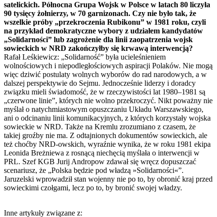
satelickich. Północna Grupa Wojsk w Polsce w latach 80 liczyła
90 tysięcy żołnierzy, w 70 garnizonach. Czy nie było tak, że
wszelkie próby „przekroczenia Rubikonu” w 1981 roku, czyli
na przykład demokratyczne wybory z udziałem kandydatów
„Solidarności” lub zagrożenie dla linii zaopatrzenia wojsk
sowieckich w NRD zakończyłby się krwawą interwencją?
Rafał Leśkiewicz: „Solidarność” była ucieleśnieniem
wolnościowych i niepodległościowych aspiracji Polaków. Nie mogą
więc dziwić postulaty wolnych wyborów do rad narodowych, a w
dalszej perspektywie do Sejmu. Jednocześnie liderzy i doradcy
związku mieli świadomość, że w rzeczywistości lat 1980–1981 są
„czerwone linie”, których nie wolno przekroczyć. Nikt poważny nie
myślał o natychmiastowym opuszczaniu Układu Warszawskiego,
ani o odcinaniu linii komunikacyjnych, z których korzystały wojska
sowieckie w NRD. Także na Kremlu zrozumiano z czasem, że
takiej groźby nie ma. Z odtajnionych dokumentów sowieckich, ale
też choćby NRD-owskich, wyraźnie wynika, że w roku 1981 ekipa
Leonida Breżniewa z rosnącą niechęcią myślała o interwencji w
PRL. Szef KGB Jurij Andropow zdawał się wręcz dopuszczać
scenariusz, że „Polska będzie pod władzą »Solidarności«”.
Jaruzelski wprowadził stan wojenny nie po to, by obronić kraj przed
sowieckimi czołgami, lecz po to, by bronić swojej władzy.
Inne artykuły związane z: