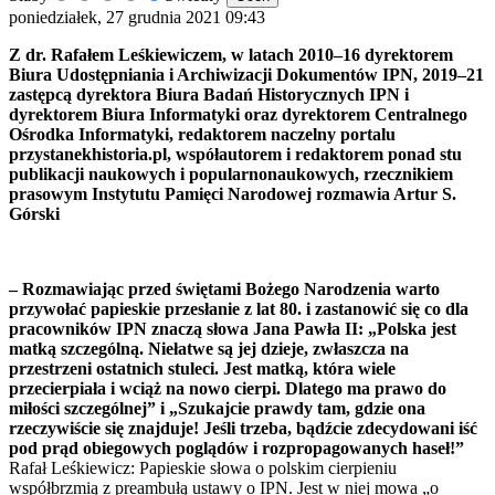
poniedziałek, 27 grudnia 2021 09:43
Z dr. Rafałem Leśkiewiczem, w latach 2010–16 dyrektorem
Biura Udostępniania i Archiwizacji Dokumentów IPN, 2019–21
zastępcą dyrektora Biura Badań Historycznych IPN i
dyrektorem Biura Informatyki oraz dyrektorem Centralnego
Ośrodka Informatyki, redaktorem naczelny portalu
przystanekhistoria.pl, współautorem i redaktorem ponad stu
publikacji naukowych i popularnonaukowych, rzecznikiem
prasowym Instytutu Pamięci Narodowej rozmawia Artur S.
Górski
– Rozmawiając przed świętami Bożego Narodzenia warto
przywołać papieskie przesłanie z lat 80. i zastanowić się co dla
pracowników IPN znaczą słowa Jana Pawła II: „Polska jest
matką szczególną. Niełatwe są jej dzieje, zwłaszcza na
przestrzeni ostatnich stuleci. Jest matką, która wiele
przecierpiała i wciąż na nowo cierpi. Dlatego ma prawo do
miłości szczególnej” i „Szukajcie prawdy tam, gdzie ona
rzeczywiście się znajduje! Jeśli trzeba, bądźcie zdecydowani iść
pod prąd obiegowych poglądów i rozpropagowanych haseł!”
Rafał Leśkiewicz: Papieskie słowa o polskim cierpieniu
współbrzmią z preambułą ustawy o IPN. Jest w niej mowa „o