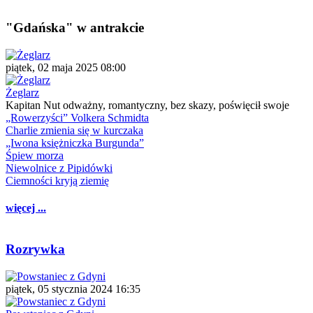
"Gdańska" w antrakcie
piątek, 02 maja 2025 08:00
Żeglarz
Kapitan Nut odważny, romantyczny, bez skazy, poświęcił swoje
„Rowerzyści” Volkera Schmidta
Charlie zmienia się w kurczaka
„Iwona księżniczka Burgunda”
Śpiew morza
Niewolnice z Pipidówki
Ciemności kryją ziemię
więcej ...
Rozrywka
piątek, 05 stycznia 2024 16:35