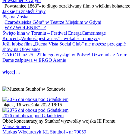
Powstaniec z Gdyni
„Powstaniec 1863”- to długo oczekiwany film o wielkim bohaterze
Jak się tu znaleźliśmy?
Piękna Zośka
„Czarodziejska Góra” w Teatrze Miejskim w Gdyni
„WYZWOLENIE”...?
Święto kina w Toruniu – Festiwal EnergaCamerimage
Koncert „Wolność jest w nas” - wokaliści i muzycy
Jeśli lubisz film „Buena Vista Social Club” nie możesz przegapić
show na Ołowiance
GAROU już 25 i 27 lutego wystąpi w Polsce! Dzwonnik z Notre
Dame zaśpiewa w ERGO Arenie
więcej ...
piątek, 16 września 2022 18:15
2076 dni obozu pod Gdańskiem
Obóz koncentracyjny Stutthof wyzwoliły wojska III Frontu
Marsz Śmierci
Markus Włodarczyk KL Stutthof - nr 79059