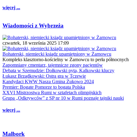
więcej ...
Wiadomości z Wybrzeża
czwartek, 18 września 2025 17:09
Bohaterski, niemiecki ksiądz upamiętniony w Żarnowcu
Kompleks klasztorno-kościelny w Żarnowcu to perła północnych
Zapomniany cmentarz, tajemnicze zgony pacjentów
Debata w Szemudzie: Dołkowski pyta, Kalkowski kluczy
Łukasz Brządkowski: Ostra gra w Tczewie
Kandydaci KWW Nasza Gmina Żukowo 2024
Premier: Bogate Pomorze to bogata Polska
XXVI Mistrzostwa Rumi w sztafetach olimpijskich
Grupa „Odkrywców” z SP nr 10 w Rumi poznaje tajniki nauki
więcej ...
Malbork