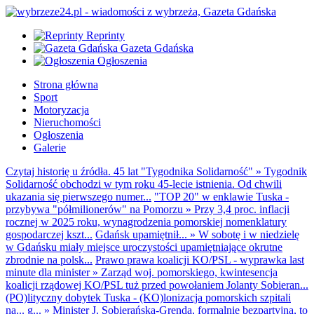
Reprinty
Gazeta Gdańska
Ogłoszenia
Strona główna
Sport
Motoryzacja
Nieruchomości
Ogłoszenia
Galerie
Czytaj historię u źródła. 45 lat "Tygodnika Solidarność"
»
Tygodnik
Solidarność obchodzi w tym roku 45-lecie istnienia. Od chwili
ukazania się pierwszego numer...
"TOP 20" w enklawie Tuska -
przybywa "półmilionerów" na Pomorzu
»
Przy 3,4 proc. inflacji
rocznej w 2025 roku, wynagrodzenia pomorskiej nomenklatury
gospodarczej kszt...
Gdańsk upamiętnił...
»
W sobotę i w niedzielę
w Gdańsku miały miejsce uroczystości upamiętniające okrutne
zbrodnie na polsk...
Prawo prawa koalicji KO/PSL - wyprawka last
minute dla minister
»
Zarząd woj. pomorskiego, kwintesencja
koalicji rządowej KO/PSL tuż przed powołaniem Jolanty Sobieran...
(PO)lityczny dobytek Tuska - (KO)lonizacja pomorskich szpitali
na... g...
»
Minister J. Sobierańska-Grenda, formalnie bezpartyjna, to