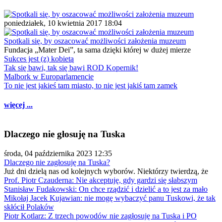
poniedziałek, 10 kwietnia 2017 18:04
Spotkali się, by oszacować możliwości założenia muzeum
Fundacja „Mater Dei”, ta sama dzięki której w dużej mierze
Sukces jest (z) kobietą
Tak się bawi, tak się bawi ROD Kopernik!
Malbork w Europarlamencie
To nie jest jakieś tam miasto, to nie jest jakiś tam zamek
więcej ...
Dlaczego nie głosuję na Tuska
środa, 04 października 2023 12:35
Dlaczego nie zagłosuję na Tuska?
Już dni dzielą nas od kolejnych wyborów. Niektórzy twierdzą, że
Prof. Piotr Czauderna: Nie akceptuję, gdy gardzi się słabszym
Stanisław Fudakowski: On chce rządzić i dzielić a to jest za mało
Mikołaj Jacek Kujawian: nie mogę wybaczyć panu Tuskowi, że tak
skłócił Polaków
Piotr Kotlarz: Z trzech powodów nie zagłosuję na Tuska i PO