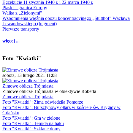
Egzekucje 11 stycznia 1940 r. i 22 marca 1940 r.
Piaski – granica Europy
Walka z „Zielonymi”
Wspomnienia więźnia obozu koncentracyjnego „Stutthof” Wacława
Lewandowskiego (fragment)
Pierwsze transporty
więcej ...
Foto "Kwiatki"
sobota, 13 lutego 2021 11:08
Zimowe oblicza Trójmiasta
Zimowe oblicze Trójmiasta w obiektywie Roberta
Zimowe oblicza Trójmiasta
Foto "Kwiatki": Zima odwiedziła Pomorze
Foto "Kwiatki": Bursztynowy ołtarz w kościele św. Brygidy w
Gdańsku
Foto "Kwiatki": Gra w zielone
Foto "Kwiatki": Temida na haku
Foto "Kwiatki": Szklane domy