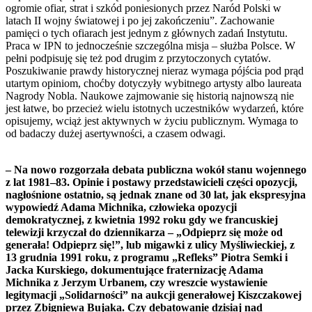
ogromie ofiar, strat i szkód poniesionych przez Naród Polski w
latach II wojny światowej i po jej zakończeniu”. Zachowanie
pamięci o tych ofiarach jest jednym z głównych zadań Instytutu.
Praca w IPN to jednocześnie szczególna misja – służba Polsce. W
pełni podpisuję się też pod drugim z przytoczonych cytatów.
Poszukiwanie prawdy historycznej nieraz wymaga pójścia pod prąd
utartym opiniom, choćby dotyczyły wybitnego artysty albo laureata
Nagrody Nobla. Naukowe zajmowanie się historią najnowszą nie
jest łatwe, bo przecież wielu istotnych uczestników wydarzeń, które
opisujemy, wciąż jest aktywnych w życiu publicznym. Wymaga to
od badaczy dużej asertywności, a czasem odwagi.
– Na nowo rozgorzała debata publiczna wokół stanu wojennego
z lat 1981–83. Opinie i postawy przedstawicieli części opozycji,
nagłośnione ostatnio, są jednak znane od 30 lat, jak ekspresyjna
wypowiedź Adama Michnika, człowieka opozycji
demokratycznej, z kwietnia 1992 roku gdy we francuskiej
telewizji krzyczał do dziennikarza – „Odpieprz się może od
generała! Odpieprz się!”, lub migawki z ulicy Myśliwieckiej, z
13 grudnia 1991 roku, z programu „Refleks” Piotra Semki i
Jacka Kurskiego, dokumentujące fraternizację Adama
Michnika z Jerzym Urbanem, czy wreszcie wystawienie
legitymacji „Solidarności” na aukcji generałowej Kiszczakowej
przez Zbigniewa Bujaka. Czy debatowanie dzisiaj nad