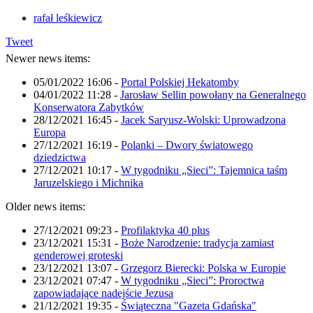
rafał leśkiewicz
Tweet
Newer news items:
05/01/2022 16:06
-
Portal Polskiej Hekatomby
04/01/2022 11:28
-
Jarosław Sellin powołany na Generalnego
Konserwatora Zabytków
28/12/2021 16:45
-
Jacek Saryusz-Wolski: Uprowadzona
Europa
27/12/2021 16:19
-
Polanki – Dwory światowego
dziedzictwa
27/12/2021 10:17
-
W tygodniku „Sieci”: Tajemnica taśm
Jaruzelskiego i Michnika
Older news items:
27/12/2021 09:23
-
Profilaktyka 40 plus
23/12/2021 15:31
-
Boże Narodzenie: tradycja zamiast
genderowej groteski
23/12/2021 13:07
-
Grzegorz Bierecki: Polska w Europie
23/12/2021 07:47
-
W tygodniku „Sieci”: Proroctwa
zapowiadające nadejście Jezusa
21/12/2021 19:35
-
Świąteczna "Gazeta Gdańska"