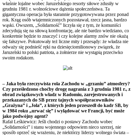
właśnie lojalne wobec Jaruzelskiego resorty siłowe zdusiły w
grudniu 1981 r. wolnościowe dążenia społeczeństwa. Ta
gigantyczna operacja była starannie przygotowywana przez ponad
rok. Krąg osób wtajemniczonych pozostawał, rzecz jasna, bardzo
wąski. Owszem, „Solidarność” liczyła się z tym, że komuniści
zdecydują się na siłową konfrontację, ale nie bardzo wiedziano, co
konkretnie będzie to znaczyć i czy kolejne alarmy znów nie okażą
się fałszywe. Pokutowały też liczne mity i przesądy: że władza nie
odważy się podnieść ręki na dziesięciomilionowy związek, że
Jaruzelski to polski patriota, a żołnierze nie wystąpią przeciwko
swoim rodakom.
– Jaka była rzeczywista rola Zachodu w „grzaniu” atmosfery?
Czy prześledzono choćby drogę nagrania z 3 grudnia 1981 r., z
obrad związkowych władz w Radomiu, zarejestrowanych i
przekazanych do SB przez tajnych współpracowników
„Grażyna” i „Jola”, z których jeden przeszedł do kadr SB, by
w 1984 roku „urwać się” i wylądować we Francji, być może
jako podwójny agent?
Rafał Leśkiewicz: Jeśli chodzi o postawy Zachodu wobec
„Solidarności” i stanu wojennego odpowiem nieco szerzej, nie
sposób oprzeć się wrażeniu, że niektórzy liderzy wolnego świata –