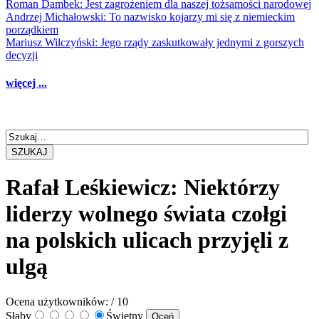
Roman Dambek: Jest zagrożeniem dla naszej tożsamości narodowej
Andrzej Michałowski: To nazwisko kojarzy mi się z niemieckim
porządkiem
Mariusz Wilczyński: Jego rządy zaskutkowały jednymi z gorszych
decyzji
więcej ...
SZUKAJ
Rafał Leśkiewicz: Niektórzy
liderzy wolnego świata czołgi
na polskich ulicach przyjęli z
ulgą
Ocena użytkowników:
/ 10
Słaby
Świetny