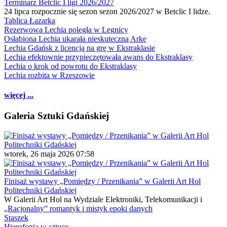
Terminarz Betclic I ligi 2026/2027
24 lipca rozpocznie się sezon sezon 2026/2027 w Betclic I lidze.
Tablica Łazarka
Rezerwowa Lechia poległa w Legnicy
Osłabiona Lechia ukarała nieskuteczną Arkę
Lechia Gdańsk z licencją na grę w Ekstraklasie
Lechia efektownie przypieczętowała awans do Ekstraklasy
Lechia o krok od powrotu do Ekstraklasy
Lechia rozbita w Rzeszowie
więcej ...
Galeria Sztuki Gdańskiej
wtorek, 26 maja 2026 07:58
Finisaż wystawy „Pomiędzy / Przenikania” w Galerii Art Hol
Politechniki Gdańskiej
W Galerii Art Hol na Wydziale Elektroniki, Telekomunikacji i
„Racjonalny” romantyk i mistyk epoki danych
Staszek
Hierofonia w sztuce