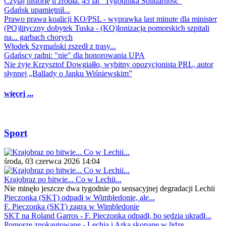
Czytaj historię u źródła. 45 lat "Tygodnika Solidarność"
Gdańsk upamiętnił...
Prawo prawa koalicji KO/PSL - wyprawka last minute dla minister
(PO)lityczny dobytek Tuska - (KO)lonizacja pomorskich szpitali
na... garbach chorych
Włodek Szymański zszedł z trasy...
Gdańscy radni: "nie" dla honorowania UPA
Nie żyje Krzysztof Dowgiałło, wybitny opozycjonista PRL, autor
słynnej „Ballady o Janku Wiśniewskim”
więcej ...
Sport
środa, 03 czerwca 2026 14:04
Krajobraz po bitwie... Co w Lechii...
Nie minęło jeszcze dwa tygodnie po sensacyjnej degradacji Lechii
Pieczonka (SKT) odpadł w Wimbledonie, ale...
F. Pieczonka (SKT) zagra w Wimbledonie
SKT na Roland Garros - F. Pieczonka odpadł, bo sędzia ukradł...
Pomorze znokautowane - Lechia i Arka skopane w lidze