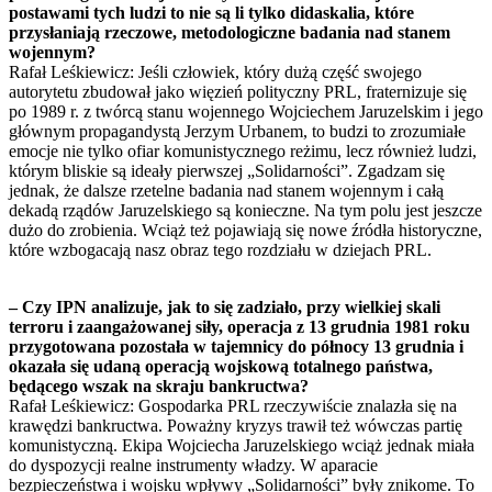
postawami tych ludzi to nie są li tylko didaskalia, które
przysłaniają rzeczowe, metodologiczne badania nad stanem
wojennym?
Rafał Leśkiewicz: Jeśli człowiek, który dużą część swojego
autorytetu zbudował jako więzień polityczny PRL, fraternizuje się
po 1989 r. z twórcą stanu wojennego Wojciechem Jaruzelskim i jego
głównym propagandystą Jerzym Urbanem, to budzi to zrozumiałe
emocje nie tylko ofiar komunistycznego reżimu, lecz również ludzi,
którym bliskie są ideały pierwszej „Solidarności”. Zgadzam się
jednak, że dalsze rzetelne badania nad stanem wojennym i całą
dekadą rządów Jaruzelskiego są konieczne. Na tym polu jest jeszcze
dużo do zrobienia. Wciąż też pojawiają się nowe źródła historyczne,
które wzbogacają nasz obraz tego rozdziału w dziejach PRL.
– Czy IPN analizuje, jak to się zadziało, przy wielkiej skali
terroru i zaangażowanej siły, operacja z 13 grudnia 1981 roku
przygotowana pozostała w tajemnicy do północy 13 grudnia i
okazała się udaną operacją wojskową totalnego państwa,
będącego wszak na skraju bankructwa?
Rafał Leśkiewicz: Gospodarka PRL rzeczywiście znalazła się na
krawędzi bankructwa. Poważny kryzys trawił też wówczas partię
komunistyczną. Ekipa Wojciecha Jaruzelskiego wciąż jednak miała
do dyspozycji realne instrumenty władzy. W aparacie
bezpieczeństwa i wojsku wpływy „Solidarności” były znikome. To