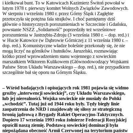
i kiełkował bunt. To w Katowicach Kazimierz Świtoń powołał w
lutym 1978 r. pierwszy komitet Wolnych Związków Zawodowych.
W sierpniu i wrześniu 1980 r. przez Górny Śląsk i Zagłębie
przetoczyła się potężna fala strajków. I choć pamiętamy dziś
głównie o historycznych porozumieniach w Szczecinie i Gdańsku,
powstanie NSZZ „Solidarność” poprzedziły też wrześniowe
porozumienia w Jastrzębiu-Zdroju (3 września 1980 r. – dop. red.) i
w Hucie Katowice (w Dąbrowie Górniczej z 11 września 1980 r. –
dop. red.). Komunistyczne władze boleśnie przekonały się, że nie
mogą liczyć na górników i hutników. Jaruzelski, rozmawiając
krótko przed wprowadzeniem stanu wojennego z sowieckim
marszałkiem Wiktorem Kulikowem (Głównodowodzący Wojskami
Państw Stron Układu Warszawskiego – dop. red.), nie przypadkiem
szczególnie bał się oporu na Górnym Śląsku.
– Wśród badających i opisujących rok 1981 pojawia się widmo
groźby „interwencji sowieckiej”, czy Układu Warszawskiego,
lub jej nierealności. Wojska sowieckie nie musiały do Polski
„wchodzić”. Tutaj już od 1944 roku były. Tędy biegły linie
zaopatrzenia do NRD i znajdowały się silosy ze strategiczną
bronią jądrową z Brygady Rakiet Operacyjno-Taktycznych.
Dopiero 17 września 1993 roku żołnierze Federacji Rosyjskiej
opuścili naszą ziemię. Podstawą sowieckiej dominacji była
niepożądana obecność Armii Czerwonej na terytorium państw