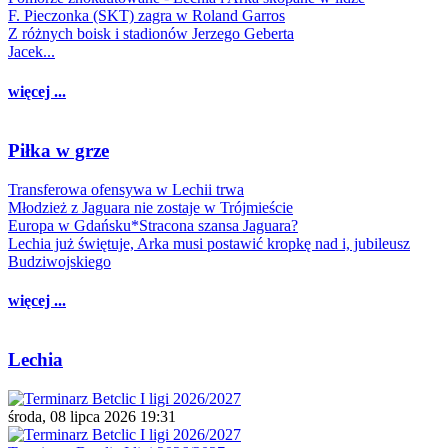
F. Pieczonka (SKT) zagra w Roland Garros
Z różnych boisk i stadionów Jerzego Geberta
Jacek...
więcej ...
Piłka w grze
Transferowa ofensywa w Lechii trwa
Młodzież z Jaguara nie zostaje w Trójmieście
Europa w Gdańsku*Stracona szansa Jaguara?
Lechia już świętuje, Arka musi postawić kropkę nad i, jubileusz
Budziwojskiego
więcej ...
Lechia
środa, 08 lipca 2026 19:31