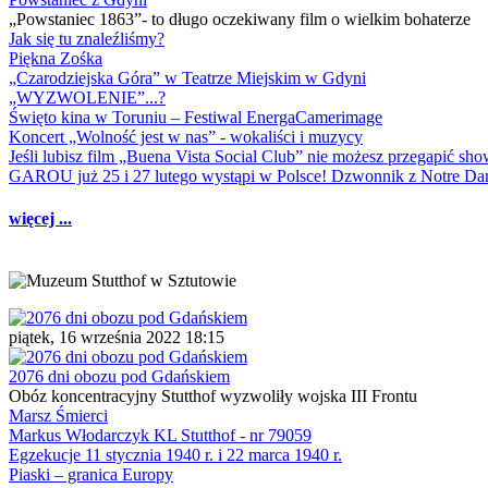
„Powstaniec 1863”- to długo oczekiwany film o wielkim bohaterze
Jak się tu znaleźliśmy?
Piękna Zośka
„Czarodziejska Góra” w Teatrze Miejskim w Gdyni
„WYZWOLENIE”...?
Święto kina w Toruniu – Festiwal EnergaCamerimage
Koncert „Wolność jest w nas” - wokaliści i muzycy
Jeśli lubisz film „Buena Vista Social Club” nie możesz przegapić s
GAROU już 25 i 27 lutego wystąpi w Polsce! Dzwonnik z Notre 
więcej ...
piątek, 16 września 2022 18:15
2076 dni obozu pod Gdańskiem
Obóz koncentracyjny Stutthof wyzwoliły wojska III Frontu
Marsz Śmierci
Markus Włodarczyk KL Stutthof - nr 79059
Egzekucje 11 stycznia 1940 r. i 22 marca 1940 r.
Piaski – granica Europy