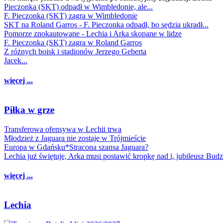
Pieczonka (SKT) odpadł w Wimbledonie, ale...
F. Pieczonka (SKT) zagra w Wimbledonie
SKT na Roland Garros - F. Pieczonka odpadł, bo sędzia ukradł...
Pomorze znokautowane - Lechia i Arka skopane w lidze
F. Pieczonka (SKT) zagra w Roland Garros
Z różnych boisk i stadionów Jerzego Geberta
Jacek...
więcej ...
Piłka w grze
Transferowa ofensywa w Lechii trwa
Młodzież z Jaguara nie zostaje w Trójmieście
Europa w Gdańsku*Stracona szansa Jaguara?
Lechia już świętuje, Arka musi postawić kropkę nad i, jubileusz Bud
więcej ...
Lechia