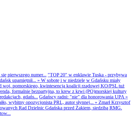
 się pierwszego numer...
"TOP 20" w enklawie Tuska - przybywa
dańsk upamiętnił...
»
W sobotę i w niedzielę w Gdańsku miały
d woj. pomorskiego, kwintesencja koalicji rządowej KO/PSL tuż
renda, formalnie bezpartyjna, to krew z krwi (PO)morskiej kultury
edakcjach, gdańs...
Gdańscy radni: "nie" dla honorowania UPA
»
ło, wybitny opozycjonista PRL, autor słynnej...
»
Zmarł Krzysztof
ntowanych Rad Dzielnic Gdańska przed Żakiem, siedzibą RMG.
tow...