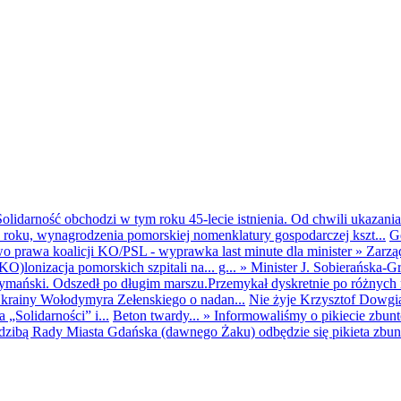
olidarność obchodzi w tym roku 45-lecie istnienia. Od chwili ukazania
25 roku, wynagrodzenia pomorskiej nomenklatury gospodarczej kszt...
G
o prawa koalicji KO/PSL - wyprawka last minute dla minister
»
Zarzą
O)lonizacja pomorskich szpitali na... g...
»
Minister J. Sobierańska-G
mański. Odszedł po długim marszu.Przemykał dyskretnie po różnych r
krainy Wołodymyra Zełenskiego o nadan...
Nie żyje Krzysztof Dowgiał
„Solidarności” i...
Beton twardy...
»
Informowaliśmy o pikiecie zbu
dzibą Rady Miasta Gdańska (dawnego Żaku) odbędzie się pikieta zbun