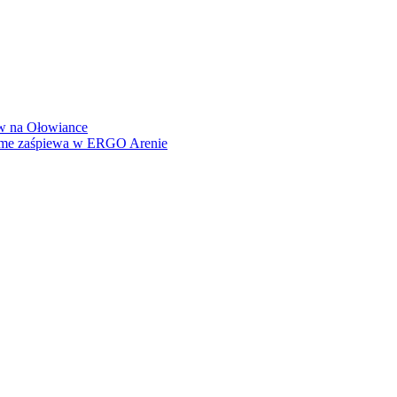
how na Ołowiance
Dame zaśpiewa w ERGO Arenie