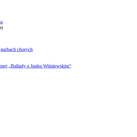
zu
ej
. garbach chorych
ynnej „Ballady o Janku Wiśniewskim”