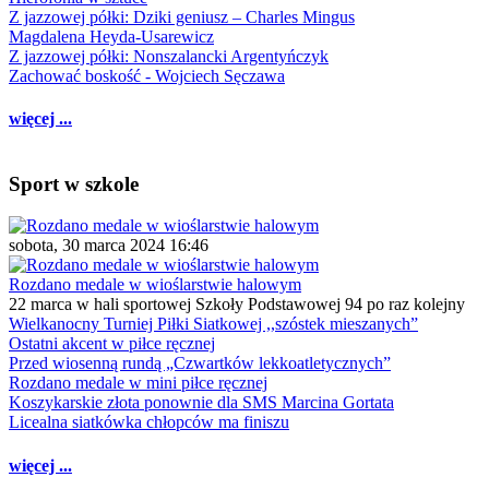
Z jazzowej półki: Dziki geniusz – Charles Mingus
Magdalena Heyda-Usarewicz
Z jazzowej półki: Nonszalancki Argentyńczyk
Zachować boskość - Wojciech Sęczawa
więcej ...
Sport w szkole
sobota, 30 marca 2024 16:46
Rozdano medale w wioślarstwie halowym
22 marca w hali sportowej Szkoły Podstawowej 94 po raz kolejny
Wielkanocny Turniej Piłki Siatkowej ,,szóstek mieszanych”
Ostatni akcent w piłce ręcznej
Przed wiosenną rundą „Czwartków lekkoatletycznych”
Rozdano medale w mini piłce ręcznej
Koszykarskie złota ponownie dla SMS Marcina Gortata
Licealna siatkówka chłopców ma finiszu
więcej ...