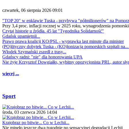
czwartek, 06 sierpnia 2026 09:01
"TOP 20" w enklawie Tuska - przybywa "półmilionerów" na Pomor
Przy 3,4 proc. inflacji rocznej w 2025 roku, wynagrodzenia pomorski
Czytaj historię u źródła. 45 lat "Tygodnika Solidarność"
Gdańsk upamiętnił...
Prawo prawa koalicji KO/PSL - wyprawka last minute dla minister
(PO)lityczny dobytek Tuska - (KO)lonizacja pomorskich szpitali na..
Włodek Szymański zszedł z trasy...
Gdańscy radni: "nie" dla honorowania UPA
Nie żyje Krzysztof Dowgiałło, wybitny opozycjonista PRL, autor sł
więcej ...
Sport
środa, 03 czerwca 2026 14:04
Krajobraz po bitwie... Co w Lechii...
Nie minęło jeszcze dwa tygodnie po sensacyjnej degradacji Lechii