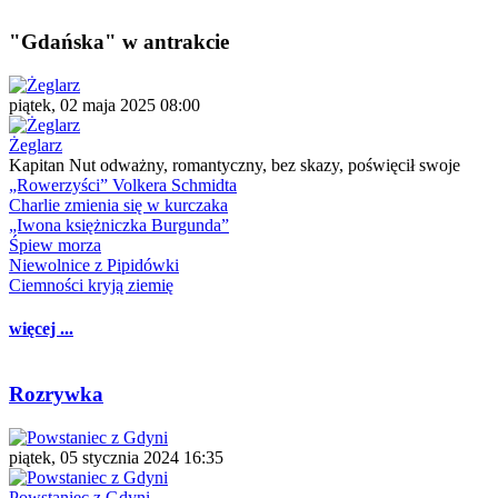
"Gdańska" w antrakcie
piątek, 02 maja 2025 08:00
Żeglarz
Kapitan Nut odważny, romantyczny, bez skazy, poświęcił swoje
„Rowerzyści” Volkera Schmidta
Charlie zmienia się w kurczaka
„Iwona księżniczka Burgunda”
Śpiew morza
Niewolnice z Pipidówki
Ciemności kryją ziemię
więcej ...
Rozrywka
piątek, 05 stycznia 2024 16:35
Powstaniec z Gdyni