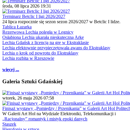
środa, 08 lipca 2026 19:31
Terminarz Betclic I ligi 2026/2027
24 lipca rozpocznie się sezon sezon 2026/2027 w Betclic I lidze.
Tablica Łazarka
Rezerwowa Lechia poległa w Legnicy
Osłabiona Lechia ukarała nieskuteczną Arkę
Lechia Gdańsk z licencją na grę w Ekstraklasie
Lechia efektownie przypieczętowała awans do Ekstraklasy
Lechia o krok od powrotu do Ekstraklasy
Lechia rozbita w Rzeszowie
więcej ...
Galeria Sztuki Gdańskiej
wtorek, 26 maja 2026 07:58
Finisaż wystawy „Pomiędzy / Przenikania” w Galerii Art Hol Politec
W Galerii Art Hol na Wydziale Elektroniki, Telekomunikacji i
„Racjonalny” romantyk i mistyk epoki danych
Staszek
Hierofonia w sztuce