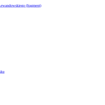
Lewandowskiego (fragment)
sku