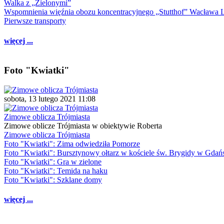
Walka z „Zielonymi”
Wspomnienia więźnia obozu koncentracyjnego „Stutthof” Wacława 
Pierwsze transporty
więcej ...
Foto "Kwiatki"
sobota, 13 lutego 2021 11:08
Zimowe oblicza Trójmiasta
Zimowe oblicze Trójmiasta w obiektywie Roberta
Zimowe oblicza Trójmiasta
Foto "Kwiatki": Zima odwiedziła Pomorze
Foto "Kwiatki": Bursztynowy ołtarz w kościele św. Brygidy w Gdań
Foto "Kwiatki": Gra w zielone
Foto "Kwiatki": Temida na haku
Foto "Kwiatki": Szklane domy
więcej ...