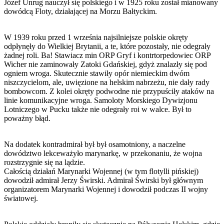
Józef Unrug nauczył się polskiego i w 1925 roku został mianowany
dowódcą Floty, działającej na Morzu Bałtyckim.
W 1939 roku przed 1 września najsilniejsze polskie okręty
odpłynęły do Wielkiej Brytanii, a te, które pozostały, nie odegrały
żadnej roli. Ba! Stawiacz min ORP Gryf i kontrtorpedowiec ORP
Wicher nie zaminowały Zatoki Gdańskiej, gdyż znalazły się pod
ogniem wroga. Skutecznie stawiły opór niemieckim dwóm
niszczycielom, ale, uwięzione na helskim nabrzeżu, nie dały rady
bombowcom. Z kolei okręty podwodne nie przypuściły ataków na
linie komunikacyjne wroga. Samoloty Morskiego Dywizjonu
Lotniczego w Pucku także nie odegrały roi w walce. Był to
poważny błąd.
Na dodatek kontradmirał był był osamotniony, a naczelne
dowództwo lekceważyło marynarkę, w przekonaniu, że wojna
rozstrzygnie się na lądzie.
Całością działań Marynarki Wojennej (w tym flotylli pińskiej)
dowodził admirał Jerzy Świrski. Admirał Świrski był głównym
organizatorem Marynarki Wojennej i dowodził podczas II wojny
światowej.