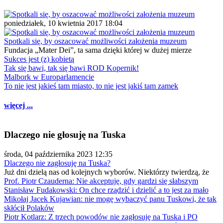
poniedziałek, 10 kwietnia 2017 18:04
Spotkali się, by oszacować możliwości założenia muzeum
Fundacja „Mater Dei”, ta sama dzięki której w dużej mierze
Sukces jest (z) kobietą
Tak się bawi, tak się bawi ROD Kopernik!
Malbork w Europarlamencie
To nie jest jakieś tam miasto, to nie jest jakiś tam zamek
więcej ...
Dlaczego nie głosuję na Tuska
środa, 04 października 2023 12:35
Dlaczego nie zagłosuję na Tuska?
Już dni dzielą nas od kolejnych wyborów. Niektórzy twierdzą, że
Prof. Piotr Czauderna: Nie akceptuję, gdy gardzi się słabszym
Stanisław Fudakowski: On chce rządzić i dzielić a to jest za mało
Mikołaj Jacek Kujawian: nie mogę wybaczyć panu Tuskowi, że tak
skłócił Polaków
Piotr Kotlarz: Z trzech powodów nie zagłosuję na Tuska i PO