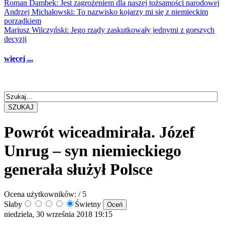
Roman Dambek: Jest zagrożeniem dla naszej tożsamości narodowej
Andrzej Michałowski: To nazwisko kojarzy mi się z niemieckim
porządkiem
Mariusz Wilczyński: Jego rządy zaskutkowały jednymi z gorszych
decyzji
więcej ...
SZUKAJ
Powrót wiceadmirała. Józef
Unrug – syn niemieckiego
generała służył Polsce
Ocena użytkowników:
/ 5
Słaby
Świetny
niedziela, 30 września 2018 19:15