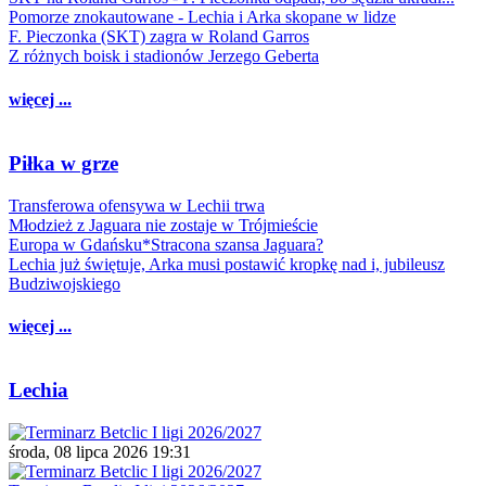
Pomorze znokautowane - Lechia i Arka skopane w lidze
F. Pieczonka (SKT) zagra w Roland Garros
Z różnych boisk i stadionów Jerzego Geberta
więcej ...
Piłka w grze
Transferowa ofensywa w Lechii trwa
Młodzież z Jaguara nie zostaje w Trójmieście
Europa w Gdańsku*Stracona szansa Jaguara?
Lechia już świętuje, Arka musi postawić kropkę nad i, jubileusz
Budziwojskiego
więcej ...
Lechia
środa, 08 lipca 2026 19:31