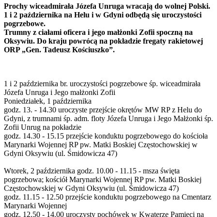
Prochy wiceadmirała Józefa Unruga wracają do wolnej Polski.
1 i 2 października na Helu i w Gdyni odbędą się uroczystości
pogrzebowe.
Trumny z ciałami oficera i jego małżonki Zofii spoczną na
Oksywiu. Do kraju powrócą na pokładzie fregaty rakietowej
ORP „Gen. Tadeusz Kościuszko”.
1 i 2 października br. uroczystości pogrzebowe śp. wiceadmirała
Józefa Unruga i Jego małżonki Zofii
Poniedziałek, 1 października
godz. 13. - 14.30 uroczyste przejście okrętów MW RP z Helu do
Gdyni, z trumnami śp. adm. floty Józefa Unruga i Jego Małżonki śp.
Zofii Unrug na pokładzie
godz. 14.30 - 15.15 przejście konduktu pogrzebowego do kościoła
Marynarki Wojennej RP pw. Matki Boskiej Częstochowskiej w
Gdyni Oksywiu (ul. Śmidowicza 47)
Wtorek, 2 października godz. 10.00 - 11.15 - msza święta
pogrzebowa; kościół Marynarki Wojennej RP pw. Matki Boskiej
Częstochowskiej w Gdyni Oksywiu (ul. Śmidowicza 47)
godz. 11.15 - 12.50 przejście konduktu pogrzebowego na Cmentarz
Marynarki Wojennej
godz. 12.50 - 14.00 uroczysty pochówek w Kwaterze Pamięci na