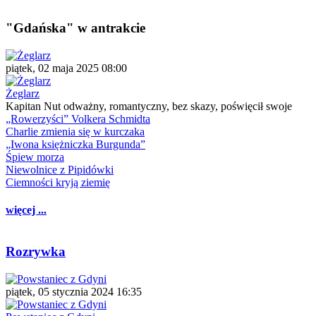
"Gdańska" w antrakcie
piątek, 02 maja 2025 08:00
Żeglarz
Kapitan Nut odważny, romantyczny, bez skazy, poświęcił swoje
„Rowerzyści” Volkera Schmidta
Charlie zmienia się w kurczaka
„Iwona księżniczka Burgunda”
Śpiew morza
Niewolnice z Pipidówki
Ciemności kryją ziemię
więcej ...
Rozrywka
piątek, 05 stycznia 2024 16:35