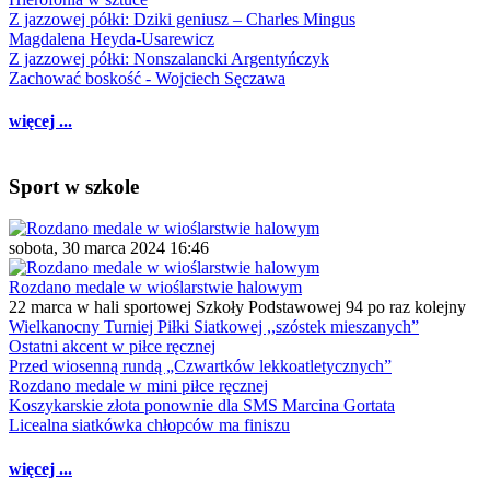
Z jazzowej półki: Dziki geniusz – Charles Mingus
Magdalena Heyda-Usarewicz
Z jazzowej półki: Nonszalancki Argentyńczyk
Zachować boskość - Wojciech Sęczawa
więcej ...
Sport w szkole
sobota, 30 marca 2024 16:46
Rozdano medale w wioślarstwie halowym
22 marca w hali sportowej Szkoły Podstawowej 94 po raz kolejny
Wielkanocny Turniej Piłki Siatkowej ,,szóstek mieszanych”
Ostatni akcent w piłce ręcznej
Przed wiosenną rundą „Czwartków lekkoatletycznych”
Rozdano medale w mini piłce ręcznej
Koszykarskie złota ponownie dla SMS Marcina Gortata
Licealna siatkówka chłopców ma finiszu
więcej ...