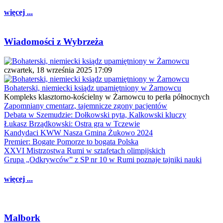
więcej ...
Wiadomości z Wybrzeża
czwartek, 18 września 2025 17:09
Bohaterski, niemiecki ksiądz upamiętniony w Żarnowcu
Kompleks klasztorno-kościelny w Żarnowcu to perła północnych
Zapomniany cmentarz, tajemnicze zgony pacjentów
Debata w Szemudzie: Dołkowski pyta, Kalkowski kluczy
Łukasz Brządkowski: Ostra gra w Tczewie
Kandydaci KWW Nasza Gmina Żukowo 2024
Premier: Bogate Pomorze to bogata Polska
XXVI Mistrzostwa Rumi w sztafetach olimpijskich
Grupa „Odkrywców” z SP nr 10 w Rumi poznaje tajniki nauki
więcej ...
Malbork