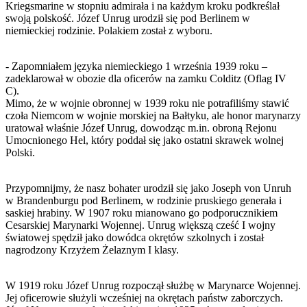
Kriegsmarine w stopniu admirała i na każdym kroku podkreślał
swoją polskość. Józef Unrug urodził się pod Berlinem w
niemieckiej rodzinie. Polakiem został z wyboru.
- Zapomniałem języka niemieckiego 1 września 1939 roku –
zadeklarował w obozie dla oficerów na zamku Colditz (Oflag IV
C).
Mimo, że w wojnie obronnej w 1939 roku nie potrafiliśmy stawić
czoła Niemcom w wojnie morskiej na Bałtyku, ale honor marynarzy
uratował właśnie Józef Unrug, dowodząc m.in. obroną Rejonu
Umocnionego Hel, który poddał się jako ostatni skrawek wolnej
Polski.
Przypomnijmy, że nasz bohater urodził się jako Joseph von Unruh
w Brandenburgu pod Berlinem, w rodzinie pruskiego generała i
saskiej hrabiny. W 1907 roku mianowano go podporucznikiem
Cesarskiej Marynarki Wojennej. Unrug większą cześć I wojny
światowej spędził jako dowódca okrętów szkolnych i został
nagrodzony Krzyżem Żelaznym I klasy.
W 1919 roku Józef Unrug rozpoczął służbę w Marynarce Wojennej.
Jej oficerowie służyli wcześniej na okrętach państw zaborczych.