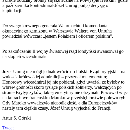
Polskie oddziały broniły się skutecznie na Półwyspie Helskim, gdzie
2 października kontradmirał Józef Unrug podjął decyzję o
kapitulacji.
Do swego krewnego generała Wehrmachtu i komendanta
okupacyjnego garnizonu w Warszawie Waltera von Unruha
powiedział wówczas: „jestem Polakiem i oficerem polskim”.
Po zakończeniu II wojny światowej rząd londyński awansował go
na stopień wiceadmirała.
Józef Unrug nie mógł jednak wrócić do Polski. Rząd brytyjski – na
wniosek królewskiej admiralicji – przyznał mu emeryturę.
Honorowy wiceadmirał jej nie pobierał, gdyż uważał, że byłoby to
wbrew godności skoro tysiące polskich żołnierzy, walczących po
stronie Brytyjczyków, takiej emerytury nie otrzymali. Pracował więc
na kutrach we francuskim Maroku w przedsiębiorstwie połowu ryb.
Gdy Maroko wywalczyło niepodległość, a dla Europejczyków
nastały tam ciężkie czasy, Józef Unrug wyjechał do Francji.
Artur S. Górski
Tweet