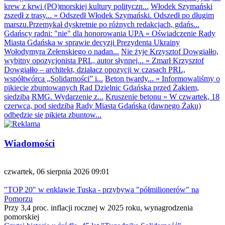
krew z krwi (PO)morskiej kultury polityczn...
Włodek Szymański
zszedł z trasy...
»
Odszedł Włodek Szymański. Odszedł po długim
marszu.Przemykał dyskretnie po różnych redakcjach, gdańs...
Gdańscy radni: "nie" dla honorowania UPA
»
Oświadczenie Rady
Miasta Gdańska w sprawie decyzji Prezydenta Ukrainy
Wołodymyra Zełenskiego o nadan...
Nie żyje Krzysztof Dowgiałło,
wybitny opozycjonista PRL, autor słynnej...
»
Zmarł Krzysztof
Dowgiałło – architekt, działacz opozycji w czasach PRL,
współtwórca „Solidarności” i...
Beton twardy...
»
Informowaliśmy o
pikiecie zbuntowanych Rad Dzielnic Gdańska przed Żakiem,
siedzibą RMG. Wydarzenie z...
Kruszenie betonu
»
W czwartek, 18
czerwca, pod siedzibą Rady Miasta Gdańska (dawnego Żaku)
odbędzie się pikieta zbuntow...
Wiadomości
czwartek, 06 sierpnia 2026 09:01
"TOP 20" w enklawie Tuska - przybywa "półmilionerów" na
Pomorzu
Przy 3,4 proc. inflacji rocznej w 2025 roku, wynagrodzenia
pomorskiej