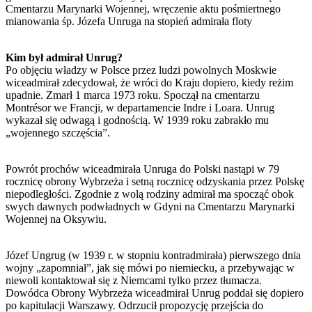
Cmentarzu Marynarki Wojennej, wręczenie aktu pośmiertnego
mianowania śp. Józefa Unruga na stopień admirała floty
Kim był admirał Unrug?
Po objęciu władzy w Polsce przez ludzi powolnych Moskwie
wiceadmirał zdecydował, że wróci do Kraju dopiero, kiedy reżim
upadnie. Zmarł 1 marca 1973 roku. Spoczął na cmentarzu
Montrésor we Francji, w departamencie Indre i Loara. Unrug
wykazał się odwagą i godnością. W 1939 roku zabrakło mu
„wojennego szczęścia”.
Powrót prochów wiceadmirała Unruga do Polski nastąpi w 79
rocznicę obrony Wybrzeża i setną rocznicę odzyskania przez Polskę
niepodległości. Zgodnie z wolą rodziny admirał ma spocząć obok
swych dawnych podwładnych w Gdyni na Cmentarzu Marynarki
Wojennej na Oksywiu.
Józef Ungrug (w 1939 r. w stopniu kontradmirała) pierwszego dnia
wojny „zapomniał”, jak się mówi po niemiecku, a przebywając w
niewoli kontaktował się z Niemcami tylko przez tłumacza.
Dowódca Obrony Wybrzeża wiceadmirał Unrug poddał się dopiero
po kapitulacji Warszawy. Odrzucił propozycję przejścia do