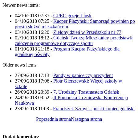
Newer news items:
04/10/2018 07:37
-
GPEC grzeje Lipsk
04/10/2018 07:25
-
Kacper Płażyński: Samorząd powinien po
prostu służyć mieszkańcom
03/10/2018 16:20
-
Zielony dzień w Przedszkolu nr 77
02/10/2018 18:12
-
Gdańsk Tworzą Mieszkańcy przedstawił
założenia programowe dotyczące sportu
01/10/2018 21:18
-
Program Kacpra Płażyńskiego dla
gdańskiej oświaty
Older news items:
27/09/2018 17:13
-
Pandy w panice czy prezydent
27/09/2018 17:06
-
Piotr Gierszewski: Więcej szkoły w
szkole
26/09/2018 20:39
-
7. Urodziny Toastmasters Gdańsk
24/09/2018 09:52
-
II Pomorska Uczniowska Konferencja
Naukowa
23/09/2018 11:08
-
Franciszek Szmyt – polski kupiec gdański
Poprzednia strona
Następna strona
Dodaj komentarz