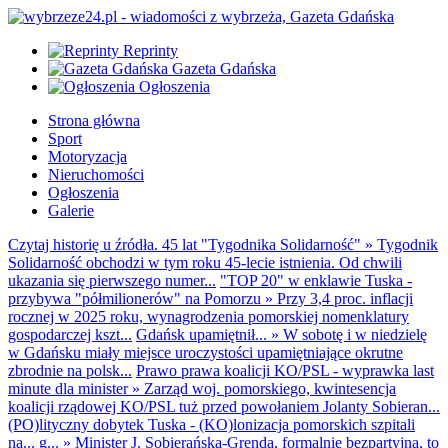
Reprinty
Gazeta Gdańska
Ogłoszenia
Strona główna
Sport
Motoryzacja
Nieruchomości
Ogłoszenia
Galerie
Czytaj historię u źródła. 45 lat "Tygodnika Solidarność"
»
Tygodnik
Solidarność obchodzi w tym roku 45-lecie istnienia. Od chwili
ukazania się pierwszego numer...
"TOP 20" w enklawie Tuska -
przybywa "półmilionerów" na Pomorzu
»
Przy 3,4 proc. inflacji
rocznej w 2025 roku, wynagrodzenia pomorskiej nomenklatury
gospodarczej kszt...
Gdańsk upamiętnił...
»
W sobotę i w niedzielę
w Gdańsku miały miejsce uroczystości upamiętniające okrutne
zbrodnie na polsk...
Prawo prawa koalicji KO/PSL - wyprawka last
minute dla minister
»
Zarząd woj. pomorskiego, kwintesencja
koalicji rządowej KO/PSL tuż przed powołaniem Jolanty Sobieran...
(PO)lityczny dobytek Tuska - (KO)lonizacja pomorskich szpitali
na... g...
»
Minister J. Sobierańska-Grenda, formalnie bezpartyjna, to