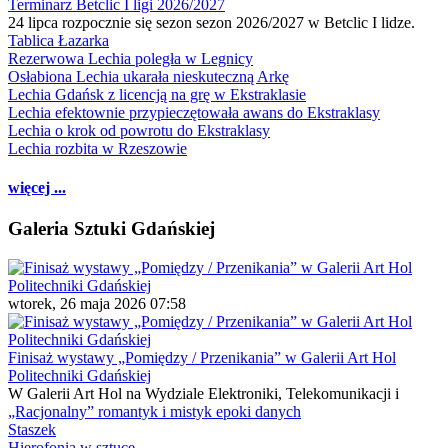
Terminarz Betclic I ligi 2026/2027
24 lipca rozpocznie się sezon sezon 2026/2027 w Betclic I lidze.
Tablica Łazarka
Rezerwowa Lechia poległa w Legnicy
Osłabiona Lechia ukarała nieskuteczną Arkę
Lechia Gdańsk z licencją na grę w Ekstraklasie
Lechia efektownie przypieczętowała awans do Ekstraklasy
Lechia o krok od powrotu do Ekstraklasy
Lechia rozbita w Rzeszowie
więcej ...
Galeria Sztuki Gdańskiej
wtorek, 26 maja 2026 07:58
Finisaż wystawy „Pomiędzy / Przenikania” w Galerii Art Hol
Politechniki Gdańskiej
W Galerii Art Hol na Wydziale Elektroniki, Telekomunikacji i
„Racjonalny” romantyk i mistyk epoki danych
Staszek
Hierofonia w sztuce