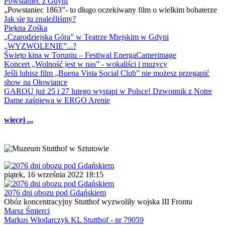
Powstaniec z Gdyni
„Powstaniec 1863”- to długo oczekiwany film o wielkim bohaterze
Jak się tu znaleźliśmy?
Piękna Zośka
„Czarodziejska Góra” w Teatrze Miejskim w Gdyni
„WYZWOLENIE”...?
Święto kina w Toruniu – Festiwal EnergaCamerimage
Koncert „Wolność jest w nas” - wokaliści i muzycy
Jeśli lubisz film „Buena Vista Social Club” nie możesz przegapić
show na Ołowiance
GAROU już 25 i 27 lutego wystąpi w Polsce! Dzwonnik z Notre
Dame zaśpiewa w ERGO Arenie
więcej ...
piątek, 16 września 2022 18:15
2076 dni obozu pod Gdańskiem
Obóz koncentracyjny Stutthof wyzwoliły wojska III Frontu
Marsz Śmierci
Markus Włodarczyk KL Stutthof - nr 79059