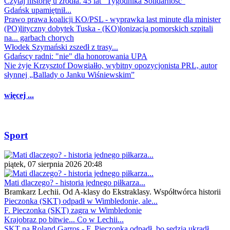
Czytaj historię u źródła. 45 lat "Tygodnika Solidarność"
Gdańsk upamiętnił...
Prawo prawa koalicji KO/PSL - wyprawka last minute dla minister
(PO)lityczny dobytek Tuska - (KO)lonizacja pomorskich szpitali
na... garbach chorych
Włodek Szymański zszedł z trasy...
Gdańscy radni: "nie" dla honorowania UPA
Nie żyje Krzysztof Dowgiałło, wybitny opozycjonista PRL, autor
słynnej „Ballady o Janku Wiśniewskim”
więcej ...
Sport
piątek, 07 sierpnia 2026 20:48
Mati dlaczego? - historia jednego piłkarza...
Bramkarz Lechii. Od A-klasy do Ekstraklasy. Współtwórca historii
Pieczonka (SKT) odpadł w Wimbledonie, ale...
F. Pieczonka (SKT) zagra w Wimbledonie
Krajobraz po bitwie... Co w Lechii...
SKT na Roland Garros - F. Pieczonka odpadł, bo sędzia ukradł...