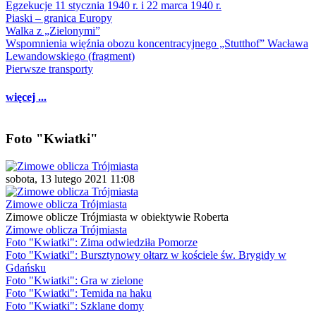
Egzekucje 11 stycznia 1940 r. i 22 marca 1940 r.
Piaski – granica Europy
Walka z „Zielonymi”
Wspomnienia więźnia obozu koncentracyjnego „Stutthof” Wacława
Lewandowskiego (fragment)
Pierwsze transporty
więcej ...
Foto "Kwiatki"
sobota, 13 lutego 2021 11:08
Zimowe oblicza Trójmiasta
Zimowe oblicze Trójmiasta w obiektywie Roberta
Zimowe oblicza Trójmiasta
Foto "Kwiatki": Zima odwiedziła Pomorze
Foto "Kwiatki": Bursztynowy ołtarz w kościele św. Brygidy w
Gdańsku
Foto "Kwiatki": Gra w zielone
Foto "Kwiatki": Temida na haku
Foto "Kwiatki": Szklane domy